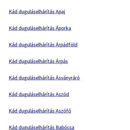
Kád duguláselhárítás Apaj
Kád duguláselhárítás Áporka
Kád duguláselhárítás Árpádföld
Kád duguláselhárítás Árpás
Kád duguláselhárítás Ásványráró
Kád duguláselhárítás Aszód
Kád duguláselhárítás Aszófő
Kád duguláselhárítás Babócsa