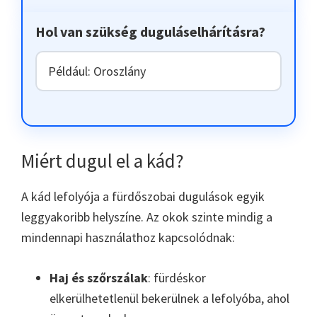
Hol van szükség duguláselhárításra?
Miért dugul el a kád?
A kád lefolyója a fürdőszobai dugulások egyik
leggyakoribb helyszíne. Az okok szinte mindig a
mindennapi használathoz kapcsolódnak:
Haj és szőrszálak
: fürdéskor
elkerülhetetlenül bekerülnek a lefolyóba, ahol