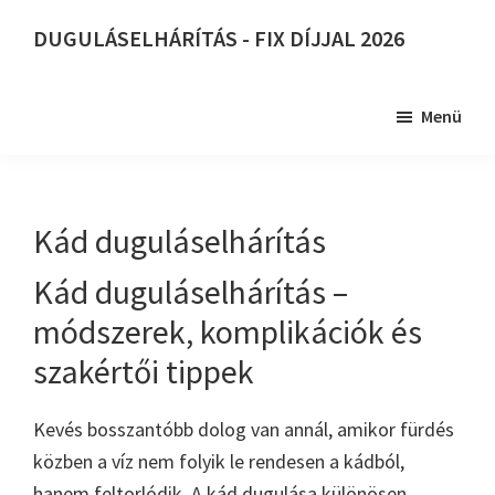
Skip
DUGULÁSELHÁRÍTÁS - FIX DÍJJAL 2026
to
DUGULÁSELHÁRÍTÁS
main
-
content
Menü
FIX
DÍJJAL
2026
Kád duguláselhárítás
Kád duguláselhárítás –
módszerek, komplikációk és
szakértői tippek
Kevés bosszantóbb dolog van annál, amikor fürdés
közben a víz nem folyik le rendesen a kádból,
hanem feltorlódik. A kád dugulása különösen