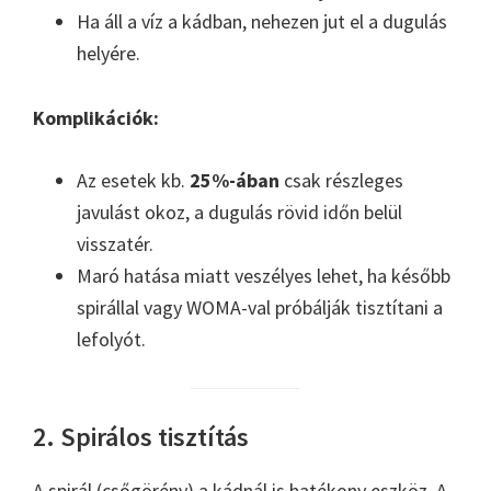
Ha áll a víz a kádban, nehezen jut el a dugulás
helyére.
Komplikációk:
Az esetek kb.
25%-ában
csak részleges
javulást okoz, a dugulás rövid időn belül
visszatér.
Maró hatása miatt veszélyes lehet, ha később
spirállal vagy WOMA-val próbálják tisztítani a
lefolyót.
2. Spirálos tisztítás
A spirál (csőgörény) a kádnál is hatékony eszköz. A