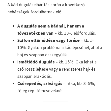
A kád duguláselhárítás során a következő
nehézségek fordulhatnak elő:
A dugulás nem a kádnál, hanem a
fővezetékben van
– kb. 10% előfordulás.
Szifon eltömődése vagy törése
– kb. 5–
10%. Gyakori probléma a kádlépcsőnél, ahol a
haj és szappan összegyűlik.
Ismétlődő dugulás
– kb. 15%. Oka lehet a
cső rossz lejtése vagy a rendszeres haj- és
szappanlerakódás.
Csőrepedés, szivárgás
– ritka, kb. 3–5%,
főleg régi fémcsöveknél.