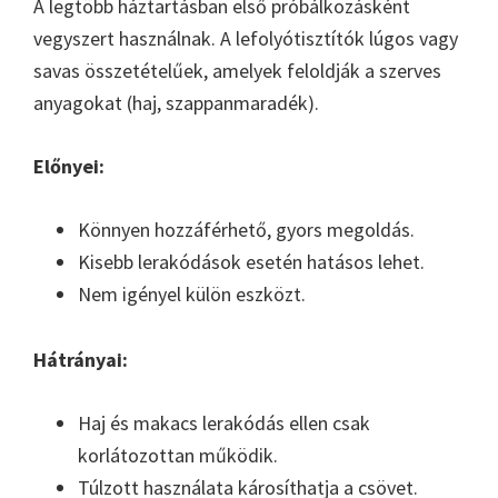
A legtöbb háztartásban első próbálkozásként
vegyszert használnak. A lefolyótisztítók lúgos vagy
savas összetételűek, amelyek feloldják a szerves
anyagokat (haj, szappanmaradék).
Előnyei:
Könnyen hozzáférhető, gyors megoldás.
Kisebb lerakódások esetén hatásos lehet.
Nem igényel külön eszközt.
Hátrányai:
Haj és makacs lerakódás ellen csak
korlátozottan működik.
Túlzott használata károsíthatja a csövet.