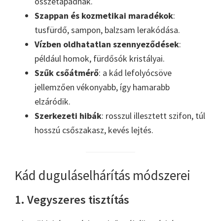
összetapadnak.
Szappan és kozmetikai maradékok
:
tusfürdő, sampon, balzsam lerakódása.
Vízben oldhatatlan szennyeződések
:
például homok, fürdősók kristályai.
Szűk csőátmérő
: a kád lefolyócsöve
jellemzően vékonyabb, így hamarabb
elzáródik.
Szerkezeti hibák
: rosszul illesztett szifon, túl
hosszú csőszakasz, kevés lejtés.
Kád duguláselhárítás módszerei
1. Vegyszeres tisztítás