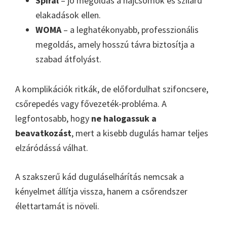
Spirál
– jó megoldás a hajcsomók és szilárd
elakadások ellen.
WOMA
– a leghatékonyabb, professzionális
megoldás, amely hosszú távra biztosítja a
szabad átfolyást.
A komplikációk ritkák, de előfordulhat szifoncsere,
csőrepedés vagy fővezeték-probléma. A
legfontosabb, hogy
ne halogassuk a
beavatkozást
, mert a kisebb dugulás hamar teljes
elzáródássá válhat.
A szakszerű kád duguláselhárítás nemcsak a
kényelmet állítja vissza, hanem a csőrendszer
élettartamát is növeli.