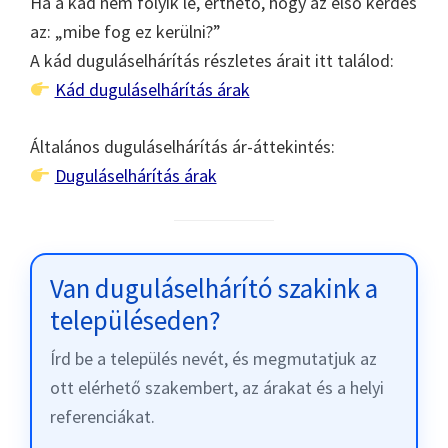
Ha a kád nem folyik le, érthető, hogy az első kérdés
az: „mibe fog ez kerülni?”
A kád duguláselhárítás részletes árait itt találod:
Kád duguláselhárítás árak
Általános duguláselhárítás ár-áttekintés:
Duguláselhárítás árak
Van duguláselhárító szakink a
településeden?
Írd be a település nevét, és megmutatjuk az
ott elérhető szakembert, az árakat és a helyi
referenciákat.