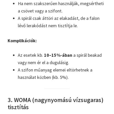
Ha nem szakszerűen használják, megsértheti
a csövet vagy a szifont.
A spirál csak áttöri az elakadást, de a falon
lévő lerakódást nem tisztítja le.
Komplikációk:
Az esetek kb.
10–15%-ában
a spirál beakad
vagy nem ér el a dugulásig.
A szifon műanyag elemei eltörhetnek a
használat közben (kb. 5%).
3. WOMA (nagynyomású vízsugaras)
tisztítás