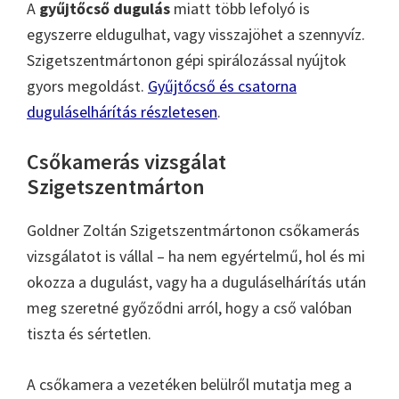
A
gyűjtőcső dugulás
miatt több lefolyó is
egyszerre eldugulhat, vagy visszajöhet a szennyvíz.
Szigetszentmártonon gépi spirálozással nyújtok
gyors megoldást.
Gyűjtőcső és csatorna
duguláselhárítás részletesen
.
Csőkamerás vizsgálat
Szigetszentmárton
Goldner Zoltán Szigetszentmártonon csőkamerás
vizsgálatot is vállal – ha nem egyértelmű, hol és mi
okozza a dugulást, vagy ha a duguláselhárítás után
meg szeretné győződni arról, hogy a cső valóban
tiszta és sértetlen.
A csőkamera a vezetéken belülről mutatja meg a