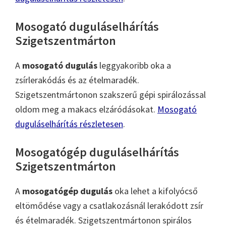
Mosogató duguláselhárítás
Szigetszentmárton
A
mosogató dugulás
leggyakoribb oka a
zsírlerakódás és az ételmaradék.
Szigetszentmártonon szakszerű gépi spirálozással
oldom meg a makacs elzáródásokat.
Mosogató
duguláselhárítás részletesen
.
Mosogatógép duguláselhárítás
Szigetszentmárton
A
mosogatógép dugulás
oka lehet a kifolyócső
eltömődése vagy a csatlakozásnál lerakódott zsír
és ételmaradék. Szigetszentmártonon spirálos