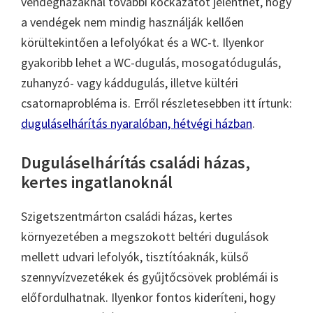
vendégházaknál további kockázatot jelenthet, hogy
a vendégek nem mindig használják kellően
körültekintően a lefolyókat és a WC-t. Ilyenkor
gyakoribb lehet a WC-dugulás, mosogatódugulás,
zuhanyzó- vagy káddugulás, illetve kültéri
csatornaprobléma is. Erről részletesebben itt írtunk:
duguláselhárítás nyaralóban, hétvégi házban
.
Duguláselhárítás családi házas,
kertes ingatlanoknál
Szigetszentmárton családi házas, kertes
környezetében a megszokott beltéri dugulások
mellett udvari lefolyók, tisztítóaknák, külső
szennyvízvezetékek és gyűjtőcsövek problémái is
előfordulhatnak. Ilyenkor fontos kideríteni, hogy