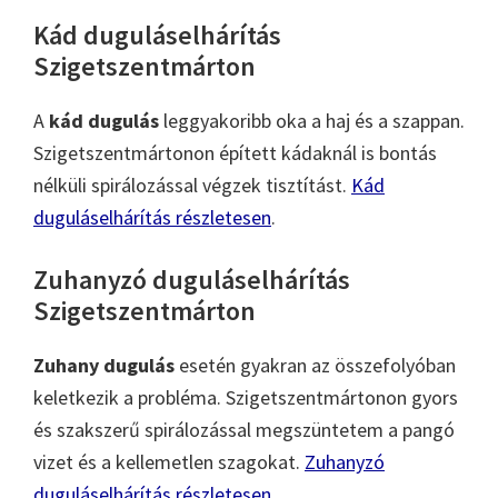
Kád duguláselhárítás
Szigetszentmárton
A
kád dugulás
leggyakoribb oka a haj és a szappan.
Szigetszentmártonon épített kádaknál is bontás
nélküli spirálozással végzek tisztítást.
Kád
duguláselhárítás részletesen
.
Zuhanyzó duguláselhárítás
Szigetszentmárton
Zuhany dugulás
esetén gyakran az összefolyóban
keletkezik a probléma. Szigetszentmártonon gyors
és szakszerű spirálozással megszüntetem a pangó
vizet és a kellemetlen szagokat.
Zuhanyzó
duguláselhárítás részletesen
.