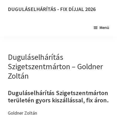
Skip
DUGULÁSELHÁRÍTÁS - FIX DÍJJAL 2026
to
DUGULÁSELHÁRÍTÁS
main
-
content
Menü
FIX
DÍJJAL
2026
Duguláselhárítás
Szigetszentmárton – Goldner
Zoltán
Duguláselhárítás Szigetszentmárton
területén gyors kiszállással, fix áron.
Goldner Zoltán