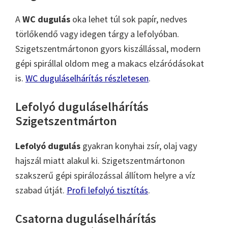
A
WC dugulás
oka lehet túl sok papír, nedves
törlőkendő vagy idegen tárgy a lefolyóban.
Szigetszentmártonon gyors kiszállással, modern
gépi spirállal oldom meg a makacs elzáródásokat
is.
WC duguláselhárítás részletesen
.
Lefolyó duguláselhárítás
Szigetszentmárton
Lefolyó dugulás
gyakran konyhai zsír, olaj vagy
hajszál miatt alakul ki. Szigetszentmártonon
szakszerű gépi spirálozással állítom helyre a víz
szabad útját.
Profi lefolyó tisztítás
.
Csatorna duguláselhárítás