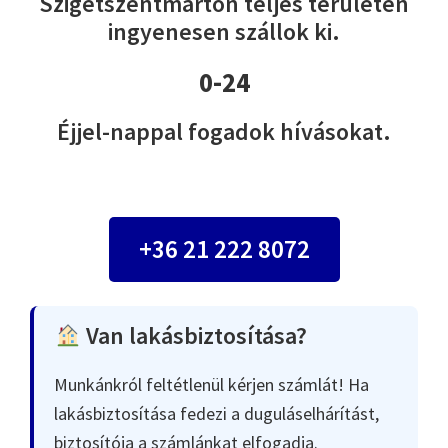
Szigetszentmárton teljes területén
ingyenesen szállok ki.
0-24
Éjjel-nappal fogadok hívásokat.
+36 21 222 8072
Van lakásbiztosítása?
Munkánkról feltétlenül kérjen számlát! Ha
lakásbiztosítása fedezi a duguláselhárítást,
biztosítója a számlánkat elfogadja.