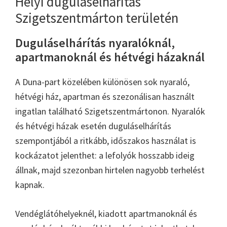
Helyi duguláselhárítás
Szigetszentmárton területén
Duguláselhárítás nyaralóknál,
apartmanoknál és hétvégi házaknál
A Duna-part közelében különösen sok nyaraló,
hétvégi ház, apartman és szezonálisan használt
ingatlan található Szigetszentmártonon. Nyaralók
és hétvégi házak esetén duguláselhárítás
szempontjából a ritkább, időszakos használat is
kockázatot jelenthet: a lefolyók hosszabb ideig
állnak, majd szezonban hirtelen nagyobb terhelést
kapnak.
Vendéglátóhelyeknél, kiadott apartmanoknál és