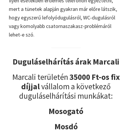
Ilyen esetekben érdemes telefonon egyeztetni,
mert a tünetek alapján gyakran már előre látszik,
hogy egyszerű lefolyódugulásról, WC-dugulásról
vagy komolyabb csatornaszakasz-problémáról
lehet-e szó.
Duguláselhárítás árak Marcali
Marcali területén
35000 Ft-os fix
díjjal
vállalom a következő
duguláselhárítási munkákat:
Mosogató
Mosdó