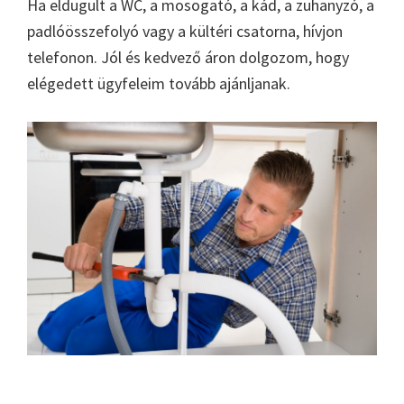
Ha eldugult a WC, a mosogató, a kád, a zuhanyzó, a
padlóösszefolyó vagy a kültéri csatorna, hívjon
telefonon. Jól és kedvező áron dolgozom, hogy
elégedett ügyfeleim tovább ajánljanak.