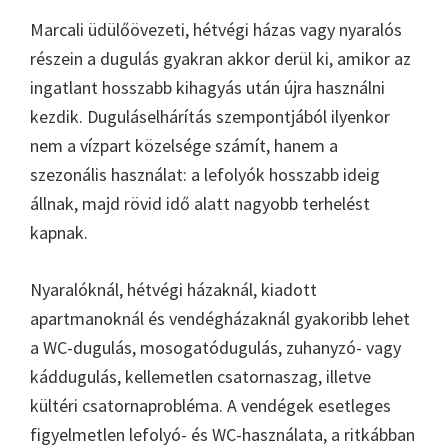
Marcali üdülőövezeti, hétvégi házas vagy nyaralós
részein a dugulás gyakran akkor derül ki, amikor az
ingatlant hosszabb kihagyás után újra használni
kezdik. Duguláselhárítás szempontjából ilyenkor
nem a vízpart közelsége számít, hanem a
szezonális használat: a lefolyók hosszabb ideig
állnak, majd rövid idő alatt nagyobb terhelést
kapnak.
Nyaralóknál, hétvégi házaknál, kiadott
apartmanoknál és vendégházaknál gyakoribb lehet
a WC-dugulás, mosogatódugulás, zuhanyzó- vagy
káddugulás, kellemetlen csatornaszag, illetve
kültéri csatornaprobléma. A vendégek esetleges
figyelmetlen lefolyó- és WC-használata, a ritkábban