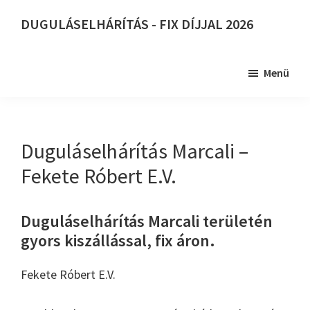
Skip
DUGULÁSELHÁRÍTÁS - FIX DÍJJAL 2026
to
DUGULÁSELHÁRÍTÁS
main
-
content
Menü
FIX
DÍJJAL
2026
Duguláselhárítás Marcali –
Fekete Róbert E.V.
Duguláselhárítás Marcali területén
gyors kiszállással, fix áron.
Fekete Róbert E.V.