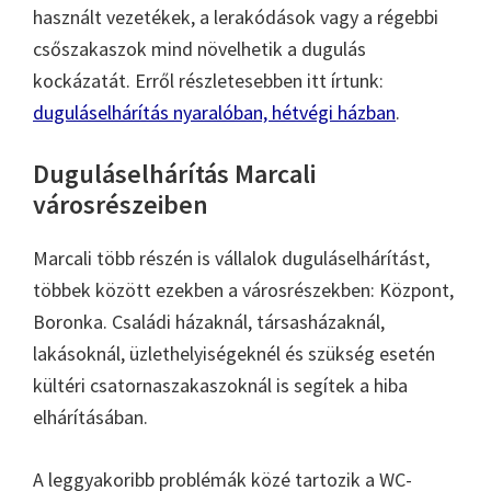
használt vezetékek, a lerakódások vagy a régebbi
csőszakaszok mind növelhetik a dugulás
kockázatát. Erről részletesebben itt írtunk:
duguláselhárítás nyaralóban, hétvégi házban
.
Duguláselhárítás Marcali
városrészeiben
Marcali több részén is vállalok duguláselhárítást,
többek között ezekben a városrészekben: Központ,
Boronka. Családi házaknál, társasházaknál,
lakásoknál, üzlethelyiségeknél és szükség esetén
kültéri csatornaszakaszoknál is segítek a hiba
elhárításában.
A leggyakoribb problémák közé tartozik a WC-