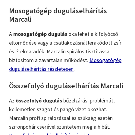
Mosogatógép duguláselhárítás
Marcali
A
mosogatógép dugulás
oka lehet a kifolyócső
eltömődése vagy a csatlakozásnál lerakódott zsír
és ételmaradék. Marcalin spirálos tisztítással
biztosítom a zavartalan működést.
Mosogatógép
duguláselhárítás részletesen
.
Összefolyó duguláselhárítás Marcali
Az
összefolyó dugulás
bűzelzárási problémát,
kellemetlen szagot és pangó vizet okozhat.
Marcalin profi spirálozással és szükség esetén
szifonpohár cserével szüntetem meg a hibát.