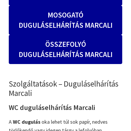
MOSOGATÓ
DUGULÁSELHÁRÍTÁS MARCALI
ÖSSZEFOLYÓ
DUGULÁSELHÁRÍTÁS MARCALI
Szolgáltatások – Duguláselhárítás
Marcali
WC duguláselhárítás Marcali
A
WC dugulás
oka lehet túl sok papír, nedves
törlőkendő vagy idegen tárgy a lefolyóban.