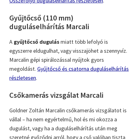
Összefolyó duguláselhárítás részletesen
.
Gyűjtőcső (110 mm)
duguláselhárítás Marcali
A
gyűjtőcső dugulás
miatt több lefolyó is
egyszerre eldugulhat, vagy visszajöhet a szennyvíz.
Marcalin gépi spirálozással nyújtok gyors
megoldást.
Gyűjtőcső és csatorna duguláselhárítás
részletesen
.
Csőkamerás vizsgálat Marcali
Goldner Zoltán Marcalin csőkamerás vizsgálatot is
vállal – ha nem egyértelmű, hol és mi okozza a
dugulást, vagy ha a duguláselhárítás után meg
szeretné győződni arról, hogy a cső valóban tiszta