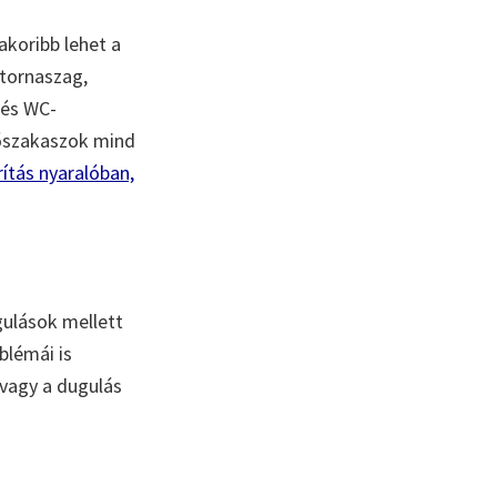
akoribb lehet a
tornaszag,
 és WC-
sőszakaszok mind
ítás nyaralóban,
ulások mellett
blémái is
 vagy a dugulás