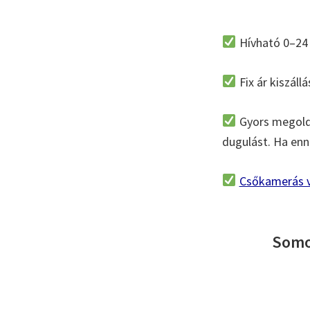
Hívható 0–24 
Fix ár kiszáll
Gyors megoldá
dugulást. Ha enné
Csőkamerás v
Somog