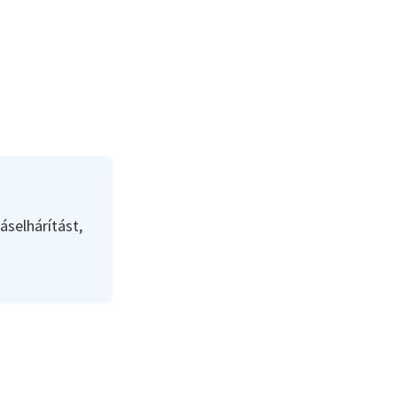
áselhárítást,