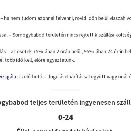
– ha nem tudom azonnal felvenni, rövid időn belül visszahív
ással – Somogybabod területén nincs rejtett kiszállási költsé
s – az esetek 75%-ában 2 órán belül, 95%-ában 24 órán b
l több idő kell, előre egyeztetünk.
izsgálat
is elérhető – duguláselhárítással együtt vagy önáll
ybabod teljes területén ingyenesen száll
0-24