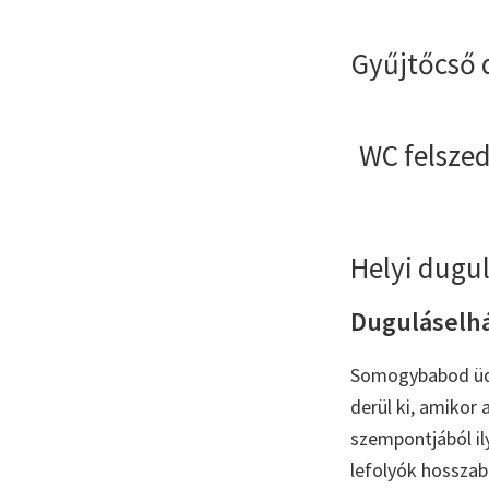
Gyűjtőcső 
WC felszed
Helyi dugu
Duguláselhá
Somogybabod üdül
derül ki, amikor 
szempontjából il
lefolyók hosszabb