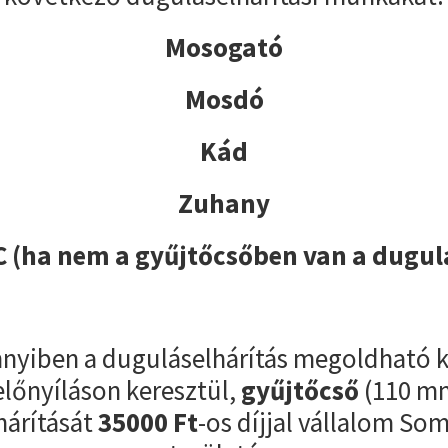
Mosogató
Mosdó
Kád
Zuhany
 (ha nem a gyűjtőcsőben van a dugul
yiben a duguláselhárítás megoldható k
előnyíláson keresztül,
gyűjtőcső
(110 m
hárítását
35000
Ft
-os díjjal vállalom S