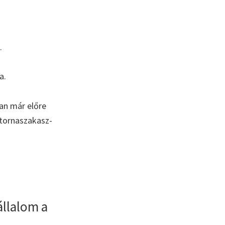
.
a.
an már előre
atornaszakasz-
llalom a