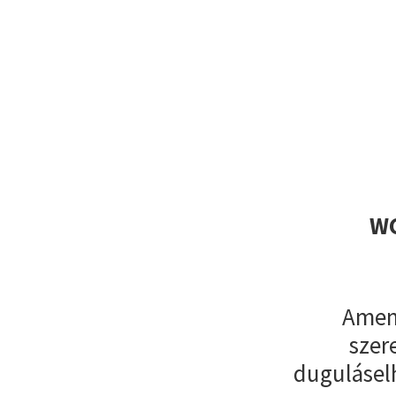
WC
Amenn
szer
dugulásel