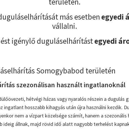
területén.
duguláselhárítását más esetben
egyedi 
vállalni.
ést igénylő duguláselhárítást
egyedi ár
láselhárítás Somogybabod területén
rítás szezonálisan használt ingatlanoknál
őövezeti, hétvégi házas vagy nyaralós részein a dugulás 
az ingatlant hosszabb kihagyás után újra használni kezdik. D
yenkor nem a vízpart közelsége számít, hanem a szezonális 
 ideig állnak, majd rövid idő alatt nagyobb terhelést kapnak