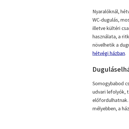
Nyaralóknál, hét
WC-dugulás, mos
illetve kültéri 
használata, a ri
növelhetik a dugu
hétvégi házban
.
Duguláselhár
Somogybabod csa
udvari lefolyók,
előfordulhatnak. 
mélyebben, a ház