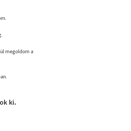
om.
g.
elül megoldom a
óan.
ok ki.