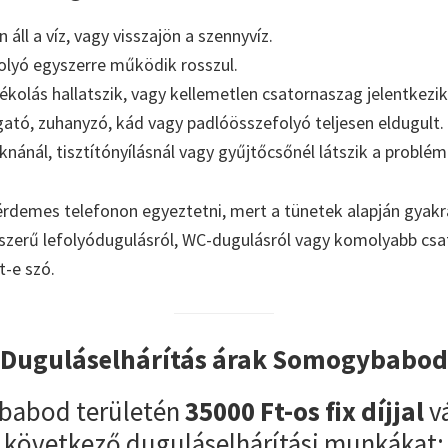
áll a víz, vagy visszajön a szennyvíz.
olyó egyszerre működik rosszul.
kolás hallatszik, vagy kellemetlen csatornaszag jelentkezik
tó, zuhanyzó, kád vagy padlóösszefolyó teljesen eldugult.
aknánál, tisztítónyílásnál vagy gyűjtőcsőnél látszik a problém
érdemes telefonon egyeztetni, mert a tünetek alapján gyakr
yszerű lefolyódugulásról, WC-dugulásról vagy komolyabb cs
t-e szó.
Duguláselhárítás árak Somogybabod
abod területén
35000 Ft-os fix díjjal
vá
következő duguláselhárítási munkákat: