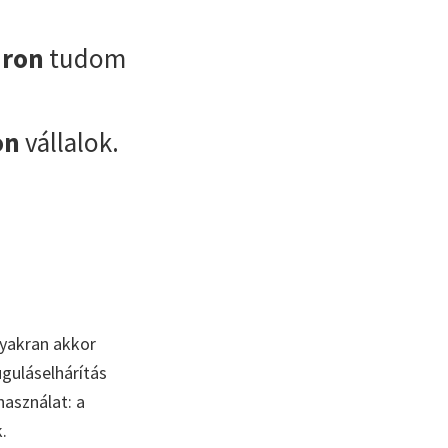
áron
tudom
on
vállalok.
gyakran akkor
uguláselhárítás
használat: a
.