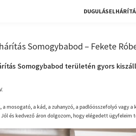
DUGULÁSELHÁRÍTÁ
hárítás Somogybabod – Fekete Róber
rítás Somogybabod területén gyors kiszállá
V.
, a mosogató, a kád, a zuhanyzó, a padlóösszefolyó vagy a k
. Jól és kedvező áron dolgozom, hogy elégedett ügyfeleim t