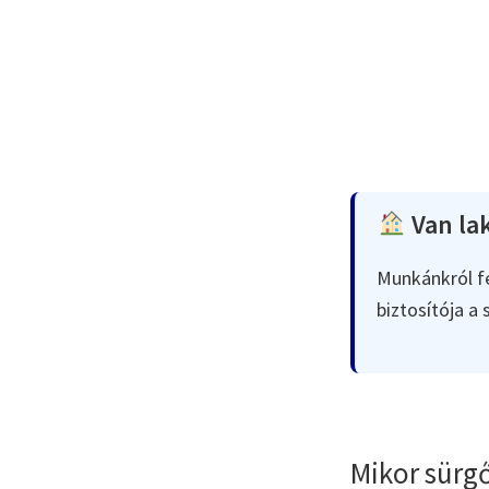
Van lak
Munkánkról fe
biztosítója a
Mikor sürgő