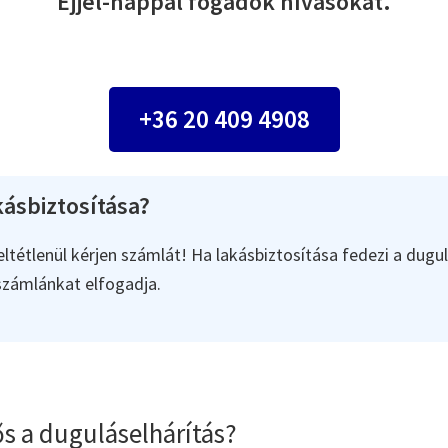
Éjjel-nappal fogadok hívásokat.
+36 20 409 4908
ásbiztosítása?
ltétlenül kérjen számlát! Ha lakásbiztosítása fedezi a dugul
 számlánkat elfogadja.
s a duguláselhárítás?