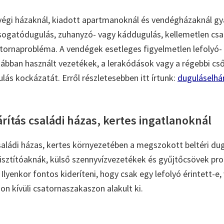
végi házaknál, kiadott apartmanoknál és vendégházaknál gy
ogatódugulás, zuhanyzó- vagy káddugulás, kellemetlen csa
csatornaprobléma. A vendégek esetleges figyelmetlen lefolyó-
tkábban használt vezetékek, a lerakódások vagy a régebbi c
lás kockázatát. Erről részletesebben itt írtunk:
duguláselhár
ítás családi házas, kertes ingatlanoknál
ládi házas, kertes környezetében a megszokott beltéri dug
 tisztítóaknák, külső szennyvízvezetékek és gyűjtőcsövek pro
Ilyenkor fontos kideríteni, hogy csak egy lefolyó érintett-e,
on kívüli csatornaszakaszon alakult ki.