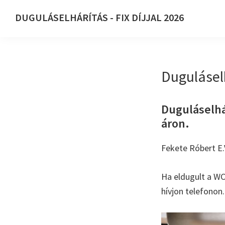
Ugrás
Skip
DUGULÁSELHÁRÍTÁS - FIX DÍJJAL 2026
az
to
DUGULÁSELHÁRÍTÁS
elsődleges
main
-
navigációhoz
content
FIX
Dugulásel
DÍJJAL
2026
Duguláselhá
áron.
Fekete Róbert E.
Ha eldugult a WC
hívjon telefonon