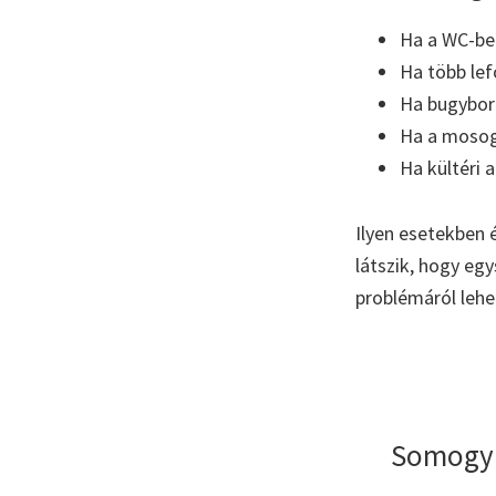
Ha a WC-ben 
Ha több lef
Ha bugyboré
Ha a mosoga
Ha kültéri 
Ilyen esetekben 
látszik, hogy eg
problémáról lehe
Somogyb