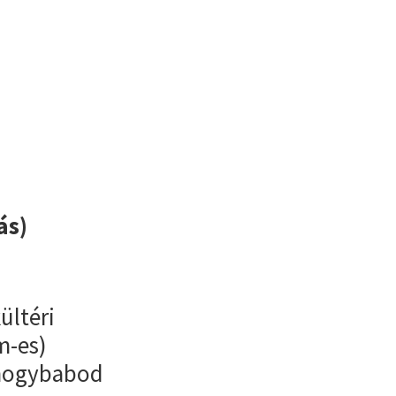
ás)
ültéri
m-es)
omogybabod