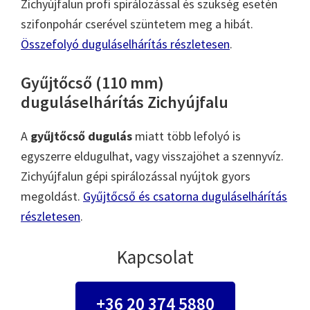
Zichyújfalun profi spirálozással és szükség esetén
szifonpohár cserével szüntetem meg a hibát.
Összefolyó duguláselhárítás részletesen
.
Gyűjtőcső (110 mm)
duguláselhárítás Zichyújfalu
A
gyűjtőcső dugulás
miatt több lefolyó is
egyszerre eldugulhat, vagy visszajöhet a szennyvíz.
Zichyújfalun gépi spirálozással nyújtok gyors
megoldást.
Gyűjtőcső és csatorna duguláselhárítás
részletesen
.
Kapcsolat
+36 20 374 5880