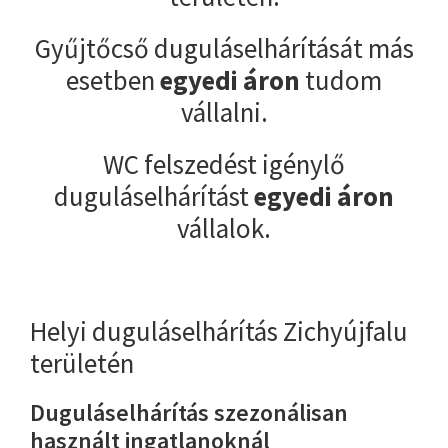
Gyűjtőcső duguláselhárítását más
esetben
egyedi áron
tudom
vállalni.
WC felszedést igénylő
duguláselhárítást
egyedi áron
vállalok.
Helyi duguláselhárítás Zichyújfalu
területén
Duguláselhárítás szezonálisan
használt ingatlanoknál