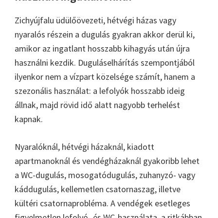
Zichyújfalu üdülőövezeti, hétvégi házas vagy
nyaralós részein a dugulás gyakran akkor derül ki,
amikor az ingatlant hosszabb kihagyás után újra
használni kezdik. Duguláselhárítás szempontjából
ilyenkor nem a vízpart közelsége számít, hanem a
szezonális használat: a lefolyók hosszabb ideig
állnak, majd rövid idő alatt nagyobb terhelést
kapnak.
Nyaralóknál, hétvégi házaknál, kiadott
apartmanoknál és vendégházaknál gyakoribb lehet
a WC-dugulás, mosogatódugulás, zuhanyzó- vagy
káddugulás, kellemetlen csatornaszag, illetve
kültéri csatornaprobléma. A vendégek esetleges
figyelmetlen lefolyó- és WC-használata, a ritkábban