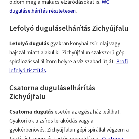
oldom meg a makacs elzáródásokat is.
WC
duguláselhárítás részletesen
.
Lefolyó duguláselhárítás Zichyújfalu
Lefolyó dugulás
gyakran konyhai zsír, olaj vagy
hajszál miatt alakul ki. Zichyújfalun szakszerű gépi
spirálozással állítom helyre a víz szabad útját.
Profi
lefolyó tisztítás
.
Csatorna duguláselhárítás
Zichyújfalu
Csatorna dugulás
esetén az egész ház leállhat.
Gyakori ok a zsíros lerakódás vagy a
gyökérbenövés. Zichyújfalun gépi spirállal végzem a
tisztítást, gyors és tartós megoldással.
Csatorna