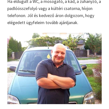
Ha eldugult a WC, a mosogató, a kád, a zuhanyzó, a
padlóösszefolyó vagy a kültéri csatorna, hívjon
telefonon. Jól és kedvező áron dolgozom, hogy
elégedett ügyfeleim tovább ajánljanak.