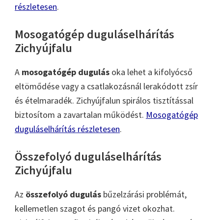
részletesen
.
Mosogatógép duguláselhárítás
Zichyújfalu
A
mosogatógép dugulás
oka lehet a kifolyócső
eltömődése vagy a csatlakozásnál lerakódott zsír
és ételmaradék. Zichyújfalun spirálos tisztítással
biztosítom a zavartalan működést.
Mosogatógép
duguláselhárítás részletesen
.
Összefolyó duguláselhárítás
Zichyújfalu
Az
összefolyó dugulás
bűzelzárási problémát,
kellemetlen szagot és pangó vizet okozhat.