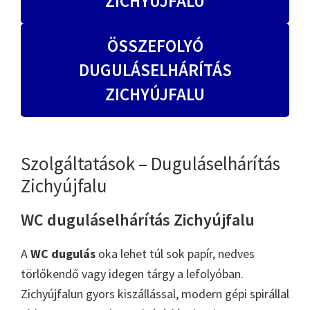
ZICHYÚJFALU
ÖSSZEFOLYÓ
DUGULÁSELHÁRÍTÁS
ZICHYÚJFALU
Szolgáltatások – Duguláselhárítás
Zichyújfalu
WC duguláselhárítás Zichyújfalu
A
WC dugulás
oka lehet túl sok papír, nedves
törlőkendő vagy idegen tárgy a lefolyóban.
Zichyújfalun gyors kiszállással, modern gépi spirállal