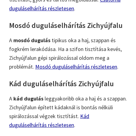
duguláselhárítás részletesen
.
Mosdó duguláselhárítás Zichyújfalu
A
mosdó dugulás
tipikus oka a haj, szappan és
fogkrém lerakódása. Ha a szifon tisztítása kevés,
Zichyújfalun gépi spirálozással oldom meg a
problémát.
Mosdó duguláselhárítás részletesen
.
Kád duguláselhárítás Zichyújfalu
A
kád dugulás
leggyakoribb oka a haj és a szappan.
Zichyújfalun épített kádaknál is bontás nélküli
spirálozással végzek tisztítást.
Kád
duguláselhárítás részletesen
.