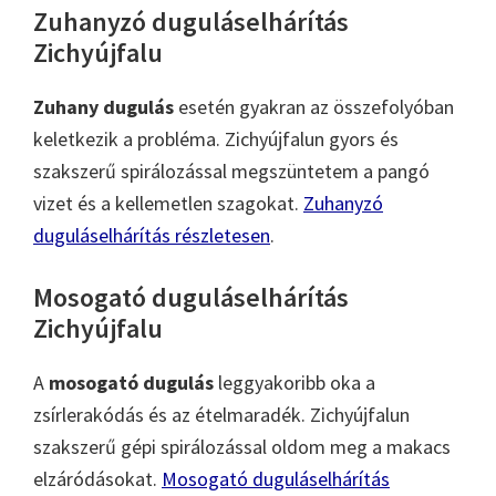
Zuhanyzó duguláselhárítás
Zichyújfalu
Zuhany dugulás
esetén gyakran az összefolyóban
keletkezik a probléma. Zichyújfalun gyors és
szakszerű spirálozással megszüntetem a pangó
vizet és a kellemetlen szagokat.
Zuhanyzó
duguláselhárítás részletesen
.
Mosogató duguláselhárítás
Zichyújfalu
A
mosogató dugulás
leggyakoribb oka a
zsírlerakódás és az ételmaradék. Zichyújfalun
szakszerű gépi spirálozással oldom meg a makacs
elzáródásokat.
Mosogató duguláselhárítás