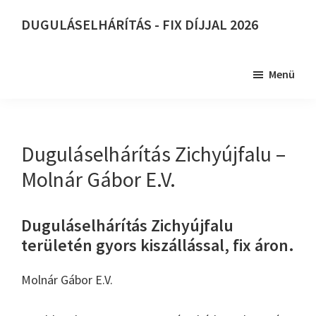
Skip
DUGULÁSELHÁRÍTÁS - FIX DÍJJAL 2026
to
DUGULÁSELHÁRÍTÁS
main
-
content
Menü
FIX
DÍJJAL
2026
Duguláselhárítás Zichyújfalu –
Molnár Gábor E.V.
Duguláselhárítás Zichyújfalu
területén gyors kiszállással, fix áron.
Molnár Gábor E.V.