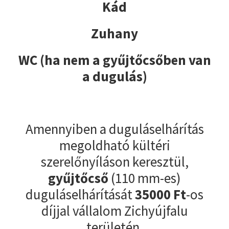
Kád
Zuhany
WC (ha nem a gyűjtőcsőben van
a dugulás)
Amennyiben a duguláselhárítás
megoldható kültéri
szerelőnyíláson keresztül,
gyűjtőcső
(110 mm-es)
duguláselhárítását
35000
Ft
-os
díjjal vállalom Zichyújfalu
területén.