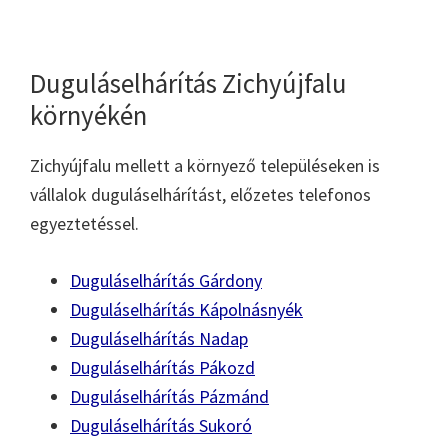
Duguláselhárítás Zichyújfalu
környékén
Zichyújfalu mellett a környező településeken is
vállalok duguláselhárítást, előzetes telefonos
egyeztetéssel.
Duguláselhárítás Gárdony
Duguláselhárítás Kápolnásnyék
Duguláselhárítás Nadap
Duguláselhárítás Pákozd
Duguláselhárítás Pázmánd
Duguláselhárítás Sukoró