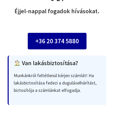
Éjjel-nappal fogadok hívásokat.
+36 20 374 5880
Van lakásbiztosítása?
Munkánkról feltétlenül kérjen számlát! Ha
lakásbiztosítása fedezi a duguláselhárítást,
biztosítója a számlánkat elfogadja.