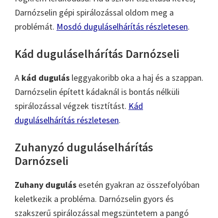
Darnózselin gépi spirálozással oldom meg a
problémát.
Mosdó duguláselhárítás részletesen
.
Kád duguláselhárítás Darnózseli
A
kád dugulás
leggyakoribb oka a haj és a szappan.
Darnózselin épített kádaknál is bontás nélküli
spirálozással végzek tisztítást.
Kád
duguláselhárítás részletesen
.
Zuhanyzó duguláselhárítás
Darnózseli
Zuhany dugulás
esetén gyakran az összefolyóban
keletkezik a probléma. Darnózselin gyors és
szakszerű spirálozással megszüntetem a pangó