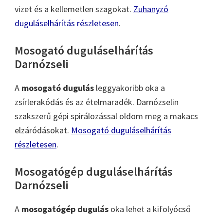
vizet és a kellemetlen szagokat.
Zuhanyzó
duguláselhárítás részletesen
.
Mosogató duguláselhárítás
Darnózseli
A
mosogató dugulás
leggyakoribb oka a
zsírlerakódás és az ételmaradék. Darnózselin
szakszerű gépi spirálozással oldom meg a makacs
elzáródásokat.
Mosogató duguláselhárítás
részletesen
.
Mosogatógép duguláselhárítás
Darnózseli
A
mosogatógép dugulás
oka lehet a kifolyócső