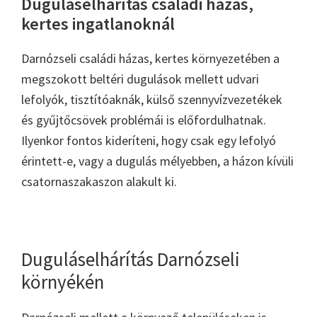
Duguláselhárítás családi házas,
kertes ingatlanoknál
Darnózseli családi házas, kertes környezetében a
megszokott beltéri dugulások mellett udvari
lefolyók, tisztítóaknák, külső szennyvízvezetékek
és gyűjtőcsövek problémái is előfordulhatnak.
Ilyenkor fontos kideríteni, hogy csak egy lefolyó
érintett-e, vagy a dugulás mélyebben, a házon kívüli
csatornaszakaszon alakult ki.
Duguláselhárítás Darnózseli
környékén