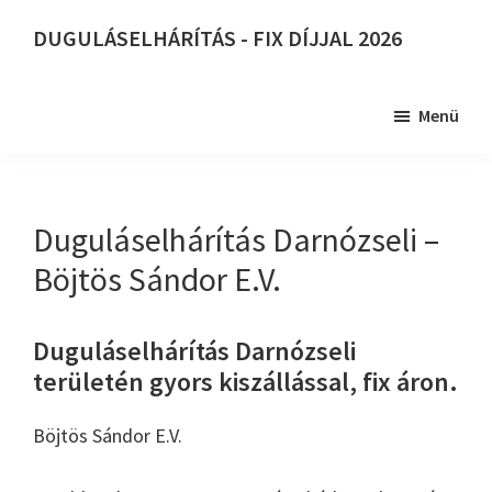
Skip
DUGULÁSELHÁRÍTÁS - FIX DÍJJAL 2026
to
DUGULÁSELHÁRÍTÁS
main
-
content
Menü
FIX
DÍJJAL
2026
Duguláselhárítás Darnózseli –
Böjtös Sándor E.V.
Duguláselhárítás Darnózseli
területén gyors kiszállással, fix áron.
Böjtös Sándor E.V.