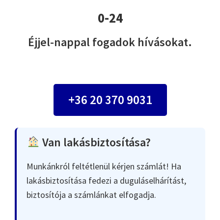
0-24
Éjjel-nappal fogadok hívásokat.
+36 20 370 9031
Van lakásbiztosítása?
Munkánkról feltétlenül kérjen számlát! Ha
lakásbiztosítása fedezi a duguláselhárítást,
biztosítója a számlánkat elfogadja.