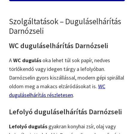
Szolgáltatások – Duguláselhárítás
Darnózseli
WC duguláselhárítás Darnózseli
A
WC dugulás
oka lehet túl sok papír, nedves
törlőkendő vagy idegen tárgy a lefolyóban.
Darnózselin gyors kiszállással, modern gépi spirállal
oldom meg a makacs elzáródásokat is.
WC
duguláselhárítás részletesen
.
Lefolyó duguláselhárítás Darnózseli
Lefolyó dugulás
gyakran konyhai zsír, olaj vagy