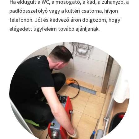
Ha eldugult a WC, a mosogató, a kád, a zuhanyzó, a
padlóösszefolyó vagy a kültéri csatorna, hívjon
telefonon. Jól és kedvező áron dolgozom, hogy
elégedett ügyfeleim tovább ajánljanak.