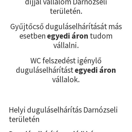
díjjal vállalom Darnózseli
területén.
Gyűjtőcső duguláselhárítását más
esetben
egyedi áron
tudom
vállalni.
WC felszedést igénylő
duguláselhárítást
egyedi áron
vállalok.
Helyi duguláselhárítás Darnózseli
területén