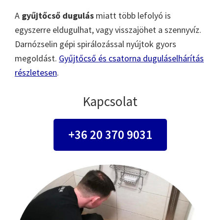
A
gyűjtőcső dugulás
miatt több lefolyó is
egyszerre eldugulhat, vagy visszajöhet a szennyvíz.
Darnózselin gépi spirálozással nyújtok gyors
megoldást.
Gyűjtőcső és csatorna duguláselhárítás
részletesen
.
Kapcsolat
+36 20 370 9031