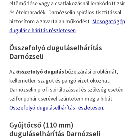
eltömődése vagy a csatlakozásnál lerakódott zsír
és ételmaradék. Darnózselin spirálos tisztítással
biztosítom a zavartalan működést.
Mosogatógép
duguláselhárítás részletesen
.
Összefolyó duguláselhárítás
Darnózseli
Az
összefolyó dugulás
bűzelzárási problémát,
kellemetlen szagot és pangó vizet okozhat.
Darnózselin profi spirálozással és szükség esetén
szifonpohár cserével szüntetem meg a hibát.
Összefolyó duguláselhárítás részletesen
.
Gyűjtőcső (110 mm)
duguláselhárítás Darnózseli