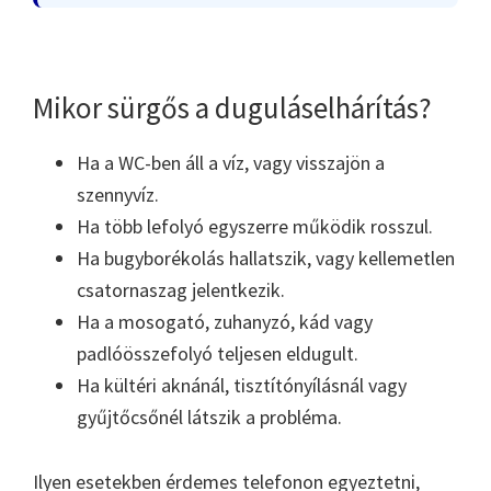
Mikor sürgős a duguláselhárítás?
Ha a WC-ben áll a víz, vagy visszajön a
szennyvíz.
Ha több lefolyó egyszerre működik rosszul.
Ha bugyborékolás hallatszik, vagy kellemetlen
csatornaszag jelentkezik.
Ha a mosogató, zuhanyzó, kád vagy
padlóösszefolyó teljesen eldugult.
Ha kültéri aknánál, tisztítónyílásnál vagy
gyűjtőcsőnél látszik a probléma.
Ilyen esetekben érdemes telefonon egyeztetni,