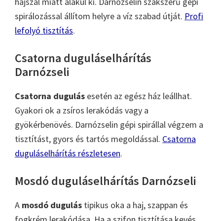
hajszál miatt alakul ki. Darnózselin szakszerű gépi
spirálozással állítom helyre a víz szabad útját.
Profi
lefolyó tisztítás
.
Csatorna duguláselhárítás
Darnózseli
Csatorna dugulás
esetén az egész ház leállhat.
Gyakori ok a zsíros lerakódás vagy a
gyökérbenövés. Darnózselin gépi spirállal végzem a
tisztítást, gyors és tartós megoldással.
Csatorna
duguláselhárítás részletesen
.
Mosdó duguláselhárítás Darnózseli
A
mosdó dugulás
tipikus oka a haj, szappan és
fogkrém lerakódása. Ha a szifon tisztítása kevés,