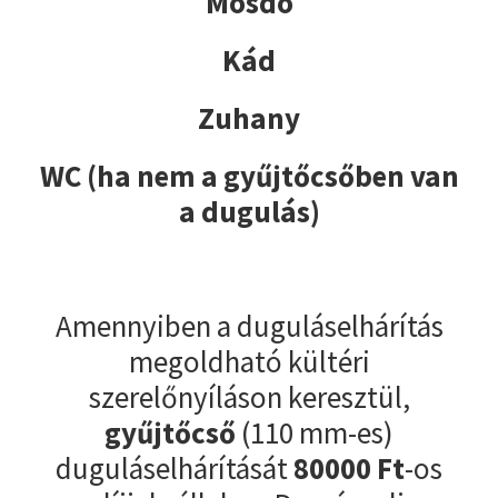
Mosdó
Kád
Zuhany
WC (ha nem a gyűjtőcsőben van
a dugulás)
Amennyiben a duguláselhárítás
megoldható kültéri
szerelőnyíláson keresztül,
gyűjtőcső
(110 mm-es)
duguláselhárítását
80000
Ft
-os