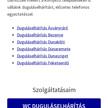
Darnózseli mellett a környező településeken is
vállalok duguláselhárítást, előzetes telefonos
egyeztetéssel.
Duguláselhárítás Ásványráró
Duguláselhárítás Bezenye
Duguláselhárítás Dunakiliti
Duguláselhárítás Dunaremete
Duguláselhárítás Dunasziget
Duguláselhárítás Feketeerdő
Szolgáltatásaim
WC DUGULÁSELHÁRÍTÁS