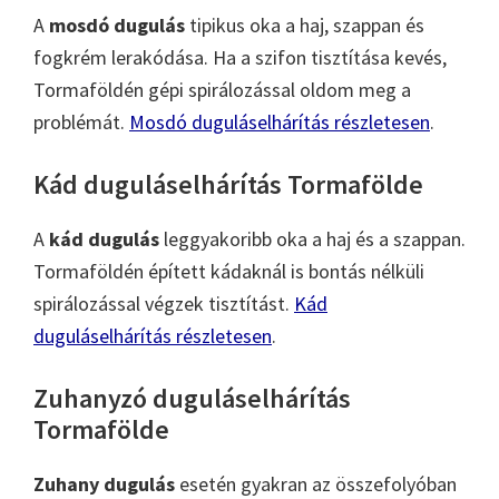
A
mosdó dugulás
tipikus oka a haj, szappan és
fogkrém lerakódása. Ha a szifon tisztítása kevés,
Tormaföldén gépi spirálozással oldom meg a
problémát.
Mosdó duguláselhárítás részletesen
.
Kád duguláselhárítás Tormafölde
A
kád dugulás
leggyakoribb oka a haj és a szappan.
Tormaföldén épített kádaknál is bontás nélküli
spirálozással végzek tisztítást.
Kád
duguláselhárítás részletesen
.
Zuhanyzó duguláselhárítás
Tormafölde
Zuhany dugulás
esetén gyakran az összefolyóban