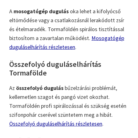
A
mosogatógép dugulás
oka lehet a kifolyócső
eltömődése vagy a csatlakozásnál lerakódott zsír
és ételmaradék. Tormaföldén spirálos tisztítással
biztosítom a zavartalan működést.
Mosogatógép
duguláselhárítás részletesen
.
Összefolyó duguláselhárítás
Tormafölde
Az
összefolyó dugulás
bűzelzárási problémát,
kellemetlen szagot és pangó vizet okozhat.
Tormaföldén profi spirálozással és szükség esetén
szifonpohár cserével szüntetem meg a hibát.
Összefolyó duguláselhárítás részletesen
.