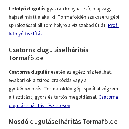
Lefolyó dugulás
gyakran konyhai zsír, olaj vagy
hajszál miatt alakul ki. Tormaföldén szakszerű gépi
spirálozással állítom helyre a víz szabad útját.
Profi
lefolyó tisztítás
.
Csatorna duguláselhárítás
Tormafölde
Csatorna dugulás
esetén az egész ház leállhat.
Gyakori ok a zsíros lerakódás vagy a
gyökérbenövés. Tormaföldén gépi spirállal végzem
a tisztítást, gyors és tartós megoldással.
Csatorna
duguláselhárítás részletesen
.
Mosdó duguláselhárítás Tormafölde