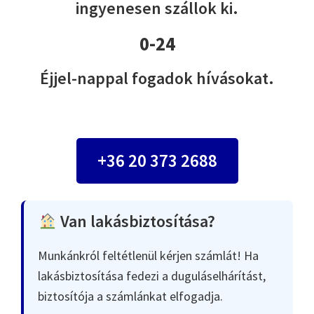
ingyenesen szállok ki.
0-24
Éjjel-nappal fogadok hívásokat.
+36 20 373 2688
Van lakásbiztosítása?
Munkánkról feltétlenül kérjen számlát! Ha
lakásbiztosítása fedezi a duguláselhárítást,
biztosítója a számlánkat elfogadja.