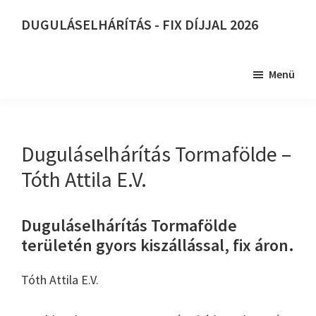
Skip
DUGULÁSELHÁRÍTÁS - FIX DÍJJAL 2026
to
DUGULÁSELHÁRÍTÁS
main
-
content
Menü
FIX
DÍJJAL
2026
Duguláselhárítás Tormafölde –
Tóth Attila E.V.
Duguláselhárítás Tormafölde
területén gyors kiszállással, fix áron.
Tóth Attila E.V.