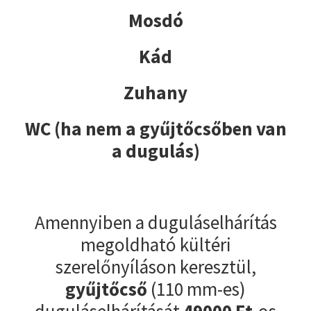
Mosdó
Kád
Zuhany
WC (ha nem a gyűjtőcsőben van
a dugulás)
Amennyiben a duguláselhárítás
megoldható kültéri
szerelőnyíláson keresztül,
gyűjtőcső
(110 mm-es)
duguláselhárítását
49000
Ft
-os