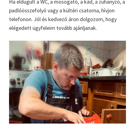
Ha eldugult a WC, a mosogató, a kád, a zuhanyzó, a
padlóösszefolyó vagy a kültéri csatorna, hívjon
telefonon. Jól és kedvező áron dolgozom, hogy
elégedett ügyfeleim tovább ajánljanak.