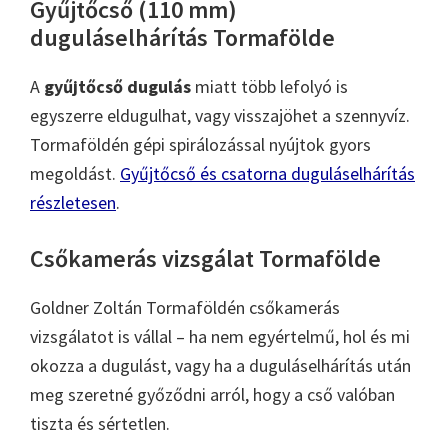
Gyűjtőcső (110 mm)
duguláselhárítás Tormafölde
A
gyűjtőcső dugulás
miatt több lefolyó is
egyszerre eldugulhat, vagy visszajöhet a szennyvíz.
Tormaföldén gépi spirálozással nyújtok gyors
megoldást.
Gyűjtőcső és csatorna duguláselhárítás
részletesen
.
Csőkamerás vizsgálat Tormafölde
Goldner Zoltán Tormaföldén csőkamerás
vizsgálatot is vállal – ha nem egyértelmű, hol és mi
okozza a dugulást, vagy ha a duguláselhárítás után
meg szeretné győződni arról, hogy a cső valóban
tiszta és sértetlen.