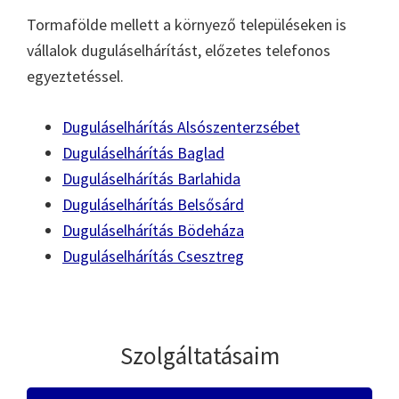
Tormafölde mellett a környező településeken is
vállalok duguláselhárítást, előzetes telefonos
egyeztetéssel.
Duguláselhárítás Alsószenterzsébet
Duguláselhárítás Baglad
Duguláselhárítás Barlahida
Duguláselhárítás Belsősárd
Duguláselhárítás Bödeháza
Duguláselhárítás Csesztreg
Szolgáltatásaim