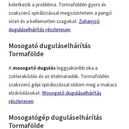
keletkezik a probléma. Tormaföldén gyors és
szakszerű spirálozással megszüntetem a pangó
vizet és a kellemetlen szagokat.
Zuhanyzó
duguláselhárítás részletesen
.
Mosogató duguláselhárítás
Tormafölde
A
mosogató dugulás
leggyakoribb oka a
zsírlerakódás és az ételmaradék. Tormaföldén
szakszerű gépi spirálozással oldom meg a makacs
elzáródásokat.
Mosogató duguláselhárítás
részletesen
.
Mosogatógép duguláselhárítás
Tormafölde