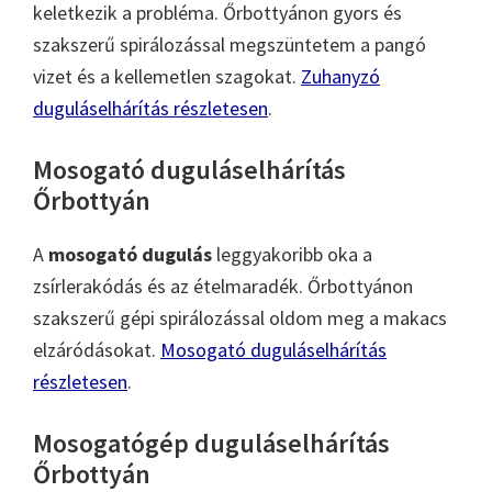
keletkezik a probléma. Őrbottyánon gyors és
szakszerű spirálozással megszüntetem a pangó
vizet és a kellemetlen szagokat.
Zuhanyzó
duguláselhárítás részletesen
.
Mosogató duguláselhárítás
Őrbottyán
A
mosogató dugulás
leggyakoribb oka a
zsírlerakódás és az ételmaradék. Őrbottyánon
szakszerű gépi spirálozással oldom meg a makacs
elzáródásokat.
Mosogató duguláselhárítás
részletesen
.
Mosogatógép duguláselhárítás
Őrbottyán