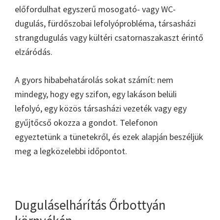
előfordulhat egyszerű mosogató- vagy WC-
dugulás, fürdőszobai lefolyóprobléma, társasházi
strangdugulás vagy kültéri csatornaszakaszt érintő
elzáródás.
A gyors hibabehatárolás sokat számít: nem
mindegy, hogy egy szifon, egy lakáson belüli
lefolyó, egy közös társasházi vezeték vagy egy
gyűjtőcső okozza a gondot. Telefonon
egyeztetünk a tünetekről, és ezek alapján beszéljük
meg a legközelebbi időpontot.
Duguláselhárítás Őrbottyán