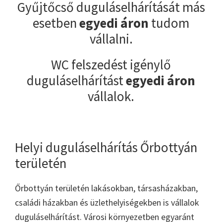
Gyűjtőcső duguláselhárítását más
esetben
egyedi áron
tudom
vállalni.
WC felszedést igénylő
duguláselhárítást
egyedi áron
vállalok.
Helyi duguláselhárítás Őrbottyán
területén
Őrbottyán területén lakásokban, társasházakban,
családi házakban és üzlethelyiségekben is vállalok
duguláselhárítást. Városi környezetben egyaránt