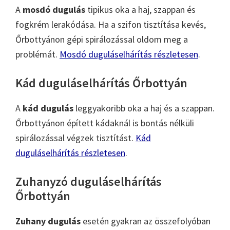
A
mosdó dugulás
tipikus oka a haj, szappan és
fogkrém lerakódása. Ha a szifon tisztítása kevés,
Őrbottyánon gépi spirálozással oldom meg a
problémát.
Mosdó duguláselhárítás részletesen
.
Kád duguláselhárítás Őrbottyán
A
kád dugulás
leggyakoribb oka a haj és a szappan.
Őrbottyánon épített kádaknál is bontás nélküli
spirálozással végzek tisztítást.
Kád
duguláselhárítás részletesen
.
Zuhanyzó duguláselhárítás
Őrbottyán
Zuhany dugulás
esetén gyakran az összefolyóban