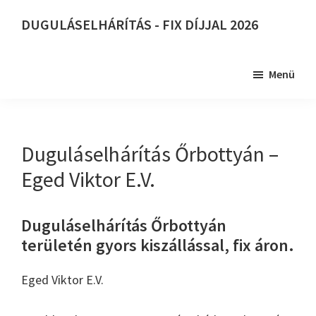
Skip
DUGULÁSELHÁRÍTÁS - FIX DÍJJAL 2026
to
DUGULÁSELHÁRÍTÁS
main
-
content
Menü
FIX
DÍJJAL
2026
Duguláselhárítás Őrbottyán –
Eged Viktor E.V.
Duguláselhárítás Őrbottyán
területén gyors kiszállással, fix áron.
Eged Viktor E.V.