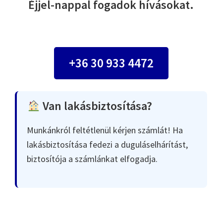
Éjjel-nappal fogadok hívásokat.
+36 30 933 4472
Van lakásbiztosítása?
Munkánkról feltétlenül kérjen számlát! Ha
lakásbiztosítása fedezi a duguláselhárítást,
biztosítója a számlánkat elfogadja.