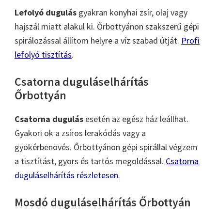
Lefolyó dugulás
gyakran konyhai zsír, olaj vagy
hajszál miatt alakul ki. Őrbottyánon szakszerű gépi
spirálozással állítom helyre a víz szabad útját.
Profi
lefolyó tisztítás
.
Csatorna duguláselhárítás
Őrbottyán
Csatorna dugulás
esetén az egész ház leállhat.
Gyakori ok a zsíros lerakódás vagy a
gyökérbenövés. Őrbottyánon gépi spirállal végzem
a tisztítást, gyors és tartós megoldással.
Csatorna
duguláselhárítás részletesen
.
Mosdó duguláselhárítás Őrbottyán