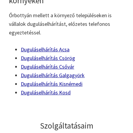
környékén
Őrbottyán mellett a környező településeken is
vállalok duguláselhárítást, előzetes telefonos
egyeztetéssel.
Duguláselhárítás Acsa
Duguláselhárítás Csörög
Duguláselhárítás Csővár
Duguláselhárítás Galgagyörk
Duguláselhárítás Kisnémedi
Duguláselhárítás Kosd
Szolgáltatásaim