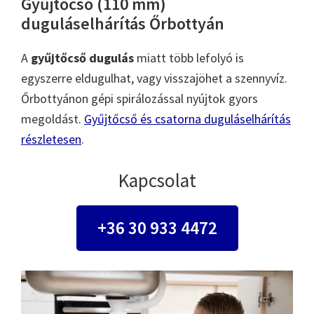
Gyűjtőcső (110 mm)
duguláselhárítás Őrbottyán
A
gyűjtőcső dugulás
miatt több lefolyó is
egyszerre eldugulhat, vagy visszajöhet a szennyvíz.
Őrbottyánon gépi spirálozással nyújtok gyors
megoldást.
Gyűjtőcső és csatorna duguláselhárítás
részletesen
.
Kapcsolat
+36 30 933 4472