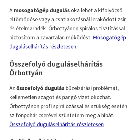
A
mosogatógép dugulás
oka lehet a kifolyócső
eltömődése vagy a csatlakozásnál lerakódott zsír
és ételmaradék. Őrbottyánon spirálos tisztítással
biztosítom a zavartalan működést.
Mosogatógép
duguláselhárítás részletesen
.
Összefolyó duguláselhárítás
Őrbottyán
Az
összefolyó dugulás
bűzelzárási problémát,
kellemetlen szagot és pangó vizet okozhat.
Őrbottyánon profi spirálozással és szükség esetén
szifonpohár cserével szüntetem meg a hibát.
Összefolyó duguláselhárítás részletesen
.