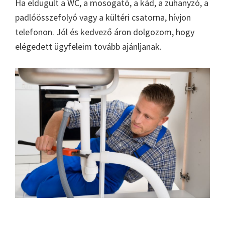
Ha eldugult a WC, a mosogató, a kád, a zuhanyzó, a
padlóösszefolyó vagy a kültéri csatorna, hívjon
telefonon. Jól és kedvező áron dolgozom, hogy
elégedett ügyfeleim tovább ajánljanak.