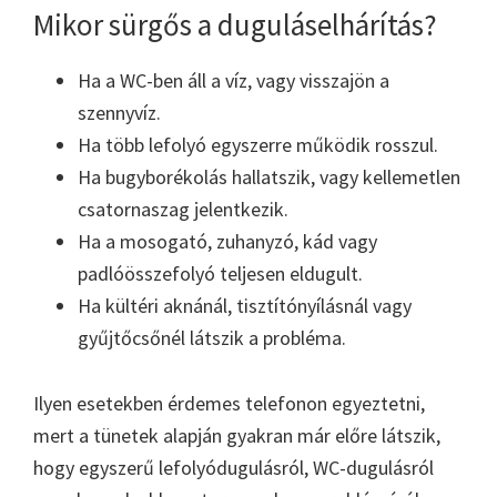
Mikor sürgős a duguláselhárítás?
Ha a WC-ben áll a víz, vagy visszajön a
szennyvíz.
Ha több lefolyó egyszerre működik rosszul.
Ha bugyborékolás hallatszik, vagy kellemetlen
csatornaszag jelentkezik.
Ha a mosogató, zuhanyzó, kád vagy
padlóösszefolyó teljesen eldugult.
Ha kültéri aknánál, tisztítónyílásnál vagy
gyűjtőcsőnél látszik a probléma.
Ilyen esetekben érdemes telefonon egyeztetni,
mert a tünetek alapján gyakran már előre látszik,
hogy egyszerű lefolyódugulásról, WC-dugulásról