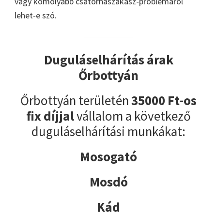
vagy komolyabb csatornaszakasz-problémáról
lehet-e szó.
Duguláselhárítás árak
Őrbottyán
Őrbottyán területén
35000 Ft-os
fix díjjal
vállalom a következő
duguláselhárítási munkákat:
Mosogató
Mosdó
Kád