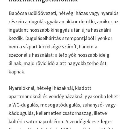
Babócsa üdülőövezeti, hétvégi házas vagy nyaralós
részein a dugulás gyakran akkor derül ki, amikor az
ingatlant hosszabb kihagyás után újra használni
kezdik. Duguláselhárítás szempontjából ilyenkor
nem a vízpart közelsége számít, hanem a
szezonális használat: a lefolyók hosszabb ideig
állnak, majd rövid idő alatt nagyobb terhelést
kapnak.
Nyaralóknál, hétvégi házaknál, kiadott
apartmanoknál és vendégházaknál gyakoribb lehet
a WC-dugulás, mosogatódugulás, zuhanyzó- vagy
káddugulás, kellemetlen csatornaszag, illetve
kültéri csatornaprobléma. A vendégek esetleges