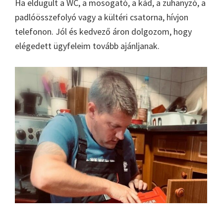
Ha eldugult a WC, a mosogató, a kád, a zuhanyzó, a
padlóösszefolyó vagy a kültéri csatorna, hívjon
telefonon. Jól és kedvező áron dolgozom, hogy
elégedett ügyfeleim tovább ajánljanak.