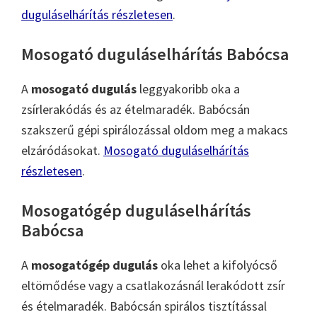
duguláselhárítás részletesen
.
Mosogató duguláselhárítás Babócsa
A
mosogató dugulás
leggyakoribb oka a
zsírlerakódás és az ételmaradék. Babócsán
szakszerű gépi spirálozással oldom meg a makacs
elzáródásokat.
Mosogató duguláselhárítás
részletesen
.
Mosogatógép duguláselhárítás
Babócsa
A
mosogatógép dugulás
oka lehet a kifolyócső
eltömődése vagy a csatlakozásnál lerakódott zsír
és ételmaradék. Babócsán spirálos tisztítással