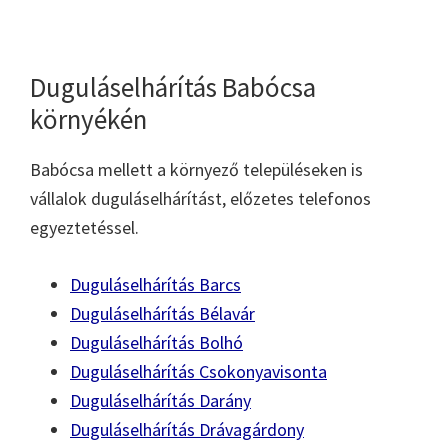
Duguláselhárítás Babócsa
környékén
Babócsa mellett a környező településeken is
vállalok duguláselhárítást, előzetes telefonos
egyeztetéssel.
Duguláselhárítás Barcs
Duguláselhárítás Bélavár
Duguláselhárítás Bolhó
Duguláselhárítás Csokonyavisonta
Duguláselhárítás Darány
Duguláselhárítás Drávagárdony