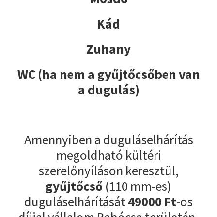
Kád
Zuhany
WC (ha nem a gyűjtőcsőben van
a dugulás)
Amennyiben a duguláselhárítás
megoldható kültéri
szerelőnyíláson keresztül,
gyűjtőcső
(110 mm-es)
duguláselhárítását
49000
Ft
-os
díjjal vállalom Babócsa területén.