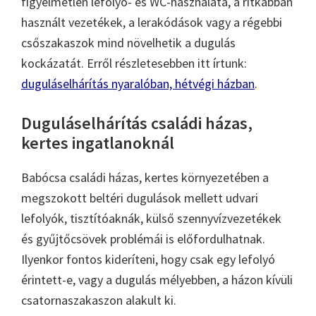
figyelmetlen lefolyó- és WC-használata, a ritkábban
használt vezetékek, a lerakódások vagy a régebbi
csőszakaszok mind növelhetik a dugulás
kockázatát. Erről részletesebben itt írtunk:
duguláselhárítás nyaralóban, hétvégi házban
.
Duguláselhárítás családi házas,
kertes ingatlanoknál
Babócsa családi házas, kertes környezetében a
megszokott beltéri dugulások mellett udvari
lefolyók, tisztítóaknák, külső szennyvízvezetékek
és gyűjtőcsövek problémái is előfordulhatnak.
Ilyenkor fontos kideríteni, hogy csak egy lefolyó
érintett-e, vagy a dugulás mélyebben, a házon kívüli
csatornaszakaszon alakult ki.