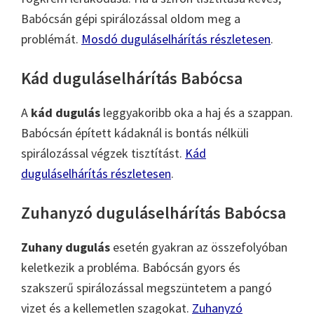
Babócsán gépi spirálozással oldom meg a
problémát.
Mosdó duguláselhárítás részletesen
.
Kád duguláselhárítás Babócsa
A
kád dugulás
leggyakoribb oka a haj és a szappan.
Babócsán épített kádaknál is bontás nélküli
spirálozással végzek tisztítást.
Kád
duguláselhárítás részletesen
.
Zuhanyzó duguláselhárítás Babócsa
Zuhany dugulás
esetén gyakran az összefolyóban
keletkezik a probléma. Babócsán gyors és
szakszerű spirálozással megszüntetem a pangó
vizet és a kellemetlen szagokat.
Zuhanyzó