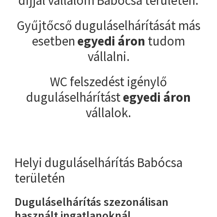
Gyűjtőcső duguláselhárítását más
esetben
egyedi áron
tudom
vállalni.
WC felszedést igénylő
duguláselhárítást
egyedi áron
vállalok.
Helyi duguláselhárítás Babócsa
területén
Duguláselhárítás szezonálisan
használt ingatlanoknál