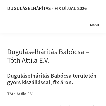
Skip
DUGULÁSELHÁRÍTÁS - FIX DÍJJAL 2026
to
DUGULÁSELHÁRÍTÁS
main
-
content
Menü
FIX
DÍJJAL
2026
Duguláselhárítás Babócsa –
Tóth Attila E.V.
Duguláselhárítás Babócsa területén
gyors kiszállással, fix áron.
Tóth Attila E.V.