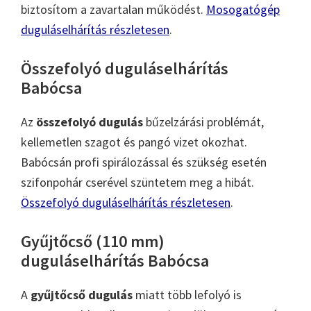
biztosítom a zavartalan működést.
Mosogatógép
duguláselhárítás részletesen
.
Összefolyó duguláselhárítás
Babócsa
Az
összefolyó dugulás
bűzelzárási problémát,
kellemetlen szagot és pangó vizet okozhat.
Babócsán profi spirálozással és szükség esetén
szifonpohár cserével szüntetem meg a hibát.
Összefolyó duguláselhárítás részletesen
.
Gyűjtőcső (110 mm)
duguláselhárítás Babócsa
A
gyűjtőcső dugulás
miatt több lefolyó is