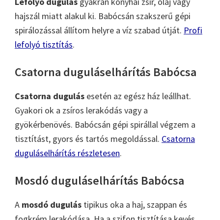
Lefolyó dugulás
gyakran konyhai zsír, olaj vagy
hajszál miatt alakul ki. Babócsán szakszerű gépi
spirálozással állítom helyre a víz szabad útját.
Profi
lefolyó tisztítás
.
Csatorna duguláselhárítás Babócsa
Csatorna dugulás
esetén az egész ház leállhat.
Gyakori ok a zsíros lerakódás vagy a
gyökérbenövés. Babócsán gépi spirállal végzem a
tisztítást, gyors és tartós megoldással.
Csatorna
duguláselhárítás részletesen
.
Mosdó duguláselhárítás Babócsa
A
mosdó dugulás
tipikus oka a haj, szappan és
fogkrém lerakódása. Ha a szifon tisztítása kevés,