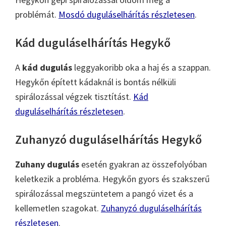
problémát.
Mosdó duguláselhárítás részletesen
.
Kád duguláselhárítás Hegykő
A
kád dugulás
leggyakoribb oka a haj és a szappan.
Hegykőn épített kádaknál is bontás nélküli
spirálozással végzek tisztítást.
Kád
duguláselhárítás részletesen
.
Zuhanyzó duguláselhárítás Hegykő
Zuhany dugulás
esetén gyakran az összefolyóban
keletkezik a probléma. Hegykőn gyors és szakszerű
spirálozással megszüntetem a pangó vizet és a
kellemetlen szagokat.
Zuhanyzó duguláselhárítás
részletesen
.