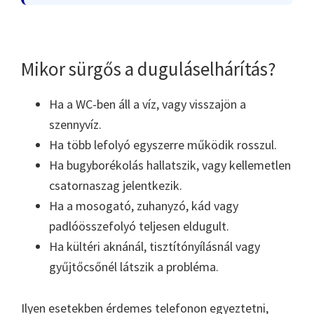
Mikor sürgős a duguláselhárítás?
Ha a WC-ben áll a víz, vagy visszajön a
szennyvíz.
Ha több lefolyó egyszerre működik rosszul.
Ha bugyborékolás hallatszik, vagy kellemetlen
csatornaszag jelentkezik.
Ha a mosogató, zuhanyzó, kád vagy
padlóösszefolyó teljesen eldugult.
Ha kültéri aknánál, tisztítónyílásnál vagy
gyűjtőcsőnél látszik a probléma.
Ilyen esetekben érdemes telefonon egyeztetni,