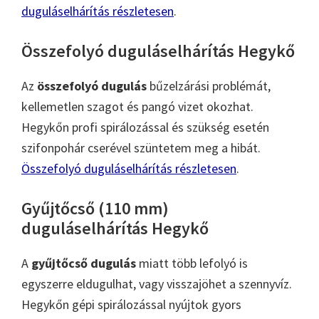
duguláselhárítás részletesen
.
Összefolyó duguláselhárítás Hegykő
Az
összefolyó dugulás
bűzelzárási problémát,
kellemetlen szagot és pangó vizet okozhat.
Hegykőn profi spirálozással és szükség esetén
szifonpohár cserével szüntetem meg a hibát.
Összefolyó duguláselhárítás részletesen
.
Gyűjtőcső (110 mm)
duguláselhárítás Hegykő
A
gyűjtőcső dugulás
miatt több lefolyó is
egyszerre eldugulhat, vagy visszajöhet a szennyvíz.
Hegykőn gépi spirálozással nyújtok gyors