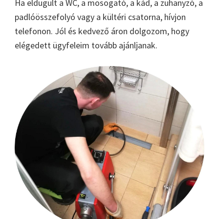
Ha eldugult a WC, a mosogató, a kád, a zuhanyzó, a
padlóösszefolyó vagy a kültéri csatorna, hívjon
telefonon. Jól és kedvező áron dolgozom, hogy
elégedett ügyfeleim tovább ajánljanak.