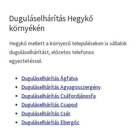
Duguláselhárítás Hegykő
környékén
Hegykő mellett a környező településeken is vállalok
duguláselhárítást, előzetes telefonos
egyeztetéssel.
Duguláselhárítás Ágfalva
Duguláselhárítás Agyagosszergény
Duguláselhárítás Csáfordjánosfa
Duguláselhárítás Csapod
Duguláselhárítás Csér
Duguláselhárítás Ebergőc