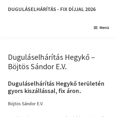
Skip
DUGULÁSELHÁRÍTÁS - FIX DÍJJAL 2026
to
DUGULÁSELHÁRÍTÁS
main
-
content
Menü
FIX
DÍJJAL
2026
Duguláselhárítás Hegykő –
Böjtös Sándor E.V.
Duguláselhárítás Hegykő területén
gyors kiszállással, fix áron.
Böjtös Sándor E.V.