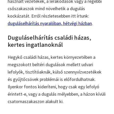
használt vezetékek, a lerakódások vagy a régebbi
csőszakaszok mind növelhetik a dugulás
kockázatát. Erről részletesebben itt írtunk:
duguláselhárítás nyaralóban, hétvégi házban
.
Duguláselhárítás családi házas,
kertes ingatlanoknál
Hegykő családi házas, kertes környezetében a
megszokott beltéri dugulások mellett udvari
lefolyók, tisztítóaknák, külső szennyvízvezetékek
és gyűjtőcsövek problémái is előfordulhatnak.
Ilyenkor fontos kideríteni, hogy csak egy lefolyó
érintett-e, vagy a dugulás mélyebben, a házon kívüli
csatornaszakaszon alakult ki.