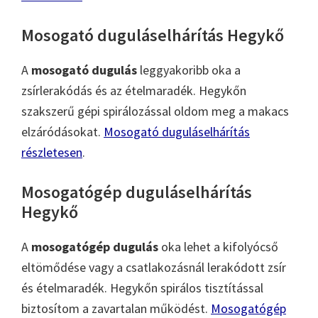
Mosogató duguláselhárítás Hegykő
A
mosogató dugulás
leggyakoribb oka a
zsírlerakódás és az ételmaradék. Hegykőn
szakszerű gépi spirálozással oldom meg a makacs
elzáródásokat.
Mosogató duguláselhárítás
részletesen
.
Mosogatógép duguláselhárítás
Hegykő
A
mosogatógép dugulás
oka lehet a kifolyócső
eltömődése vagy a csatlakozásnál lerakódott zsír
és ételmaradék. Hegykőn spirálos tisztítással
biztosítom a zavartalan működést.
Mosogatógép