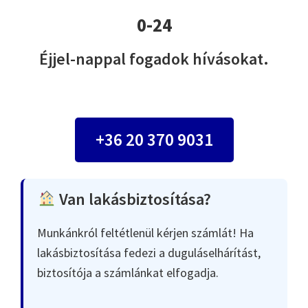
0-24
Éjjel-nappal fogadok hívásokat.
+36 20 370 9031
Van lakásbiztosítása?
Munkánkról feltétlenül kérjen számlát! Ha
lakásbiztosítása fedezi a duguláselhárítást,
biztosítója a számlánkat elfogadja.