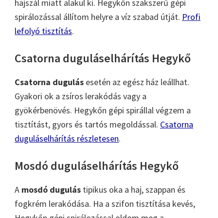
hajszál miatt alakul ki. Hegykőn szakszerű gépi
spirálozással állítom helyre a víz szabad útját.
Profi
lefolyó tisztítás
.
Csatorna duguláselhárítás Hegykő
Csatorna dugulás
esetén az egész ház leállhat.
Gyakori ok a zsíros lerakódás vagy a
gyökérbenövés. Hegykőn gépi spirállal végzem a
tisztítást, gyors és tartós megoldással.
Csatorna
duguláselhárítás részletesen
.
Mosdó duguláselhárítás Hegykő
A
mosdó dugulás
tipikus oka a haj, szappan és
fogkrém lerakódása. Ha a szifon tisztítása kevés,
Hegykőn gépi spirálozással oldom meg a