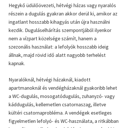
Hegykő üdülőövezeti, hétvégi házas vagy nyaralós
részein a dugulás gyakran akkor derül ki, amikor az
ingatlant hosszabb kihagyás után újra használni
kezdik. Duguláselhárítás szempontjából ilyenkor
nem a vízpart közelsége számít, hanem a
szezonális használat: a lefolyók hosszabb ideig
állnak, majd rövid idő alatt nagyobb terhelést
kapnak.
Nyaralóknál, hétvégi házaknál, kiadott
apartmanoknál és vendégházaknál gyakoribb lehet
a WC-dugulás, mosogatódugulás, zuhanyzó- vagy
káddugulás, kellemetlen csatornaszag, illetve
kültéri csatornaprobléma. A vendégek esetleges
figyelmetlen lefolyó- és WC-használata, a ritkábban