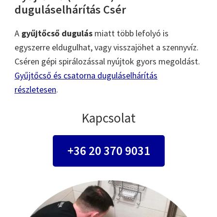
duguláselhárítás Csér
A
gyűjtőcső dugulás
miatt több lefolyó is
egyszerre eldugulhat, vagy visszajöhet a szennyvíz.
Cséren gépi spirálozással nyújtok gyors megoldást.
Gyűjtőcső és csatorna duguláselhárítás
részletesen
.
Kapcsolat
+36 20 370 9031