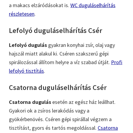
a makacs elzáródásokat is.
WC duguláselhárítás
részletesen
.
Lefolyó duguláselhárítás Csér
Lefolyó dugulás
gyakran konyhai zsír, olaj vagy
hajszál miatt alakul ki. Cséren szakszerű gépi
spirálozással állítom helyre a víz szabad útját.
Profi
lefolyó tisztítás
.
Csatorna duguláselhárítás Csér
Csatorna dugulás
esetén az egész ház leállhat.
Gyakori ok a zsíros lerakódás vagy a
gyökérbenövés. Cséren gépi spirállal végzem a
tisztítást, gyors és tartós megoldással.
Csatorna