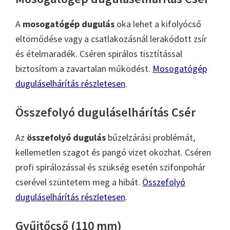
A
mosogatógép dugulás
oka lehet a kifolyócső
eltömődése vagy a csatlakozásnál lerakódott zsír
és ételmaradék. Cséren spirálos tisztítással
biztosítom a zavartalan működést.
Mosogatógép
duguláselhárítás részletesen
.
Összefolyó duguláselhárítás Csér
Az
összefolyó dugulás
bűzelzárási problémát,
kellemetlen szagot és pangó vizet okozhat. Cséren
profi spirálozással és szükség esetén szifonpohár
cserével szüntetem meg a hibát.
Összefolyó
duguláselhárítás részletesen
.
Gyűjtőcső (110 mm)