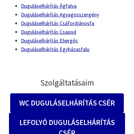
Duguláselhárítás Ágfalva
Duguláselhárítás Agyagosszergény
Duguláselhárítás Csáfordjánosfa
Duguláselhárítás Csapod
Duguláselhárítás Ebergőc
Duguláselhárítás Egyházasfalu
Szolgáltatásaim
WC DUGULÁSELHÁRÍTÁS CSÉR
LEFOLYÓ DUGULÁSELHÁRÍTÁS
CSÉR