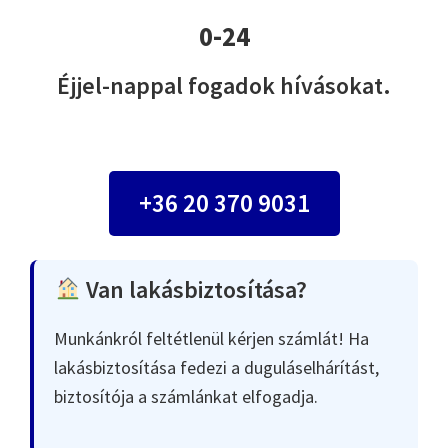
0-24
Éjjel-nappal fogadok hívásokat.
+36 20 370 9031
Van lakásbiztosítása?
Munkánkról feltétlenül kérjen számlát! Ha
lakásbiztosítása fedezi a duguláselhárítást,
biztosítója a számlánkat elfogadja.