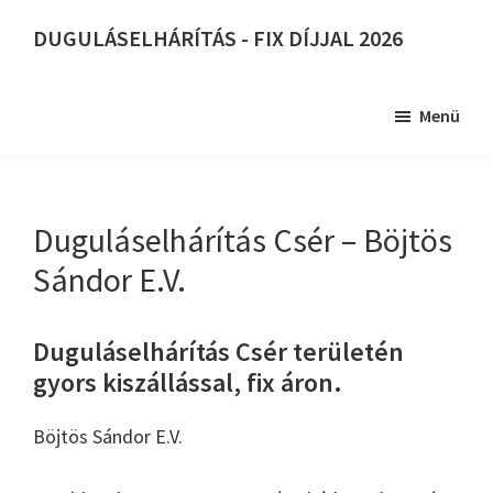
Skip
DUGULÁSELHÁRÍTÁS - FIX DÍJJAL 2026
to
DUGULÁSELHÁRÍTÁS
main
-
content
Menü
FIX
DÍJJAL
2026
Duguláselhárítás Csér – Böjtös
Sándor E.V.
Duguláselhárítás Csér területén
gyors kiszállással, fix áron.
Böjtös Sándor E.V.