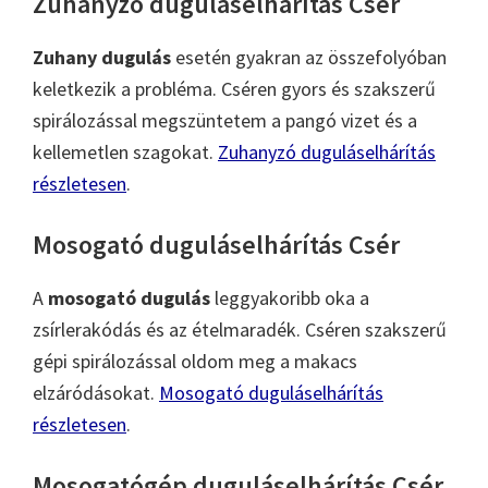
Zuhanyzó duguláselhárítás Csér
Zuhany dugulás
esetén gyakran az összefolyóban
keletkezik a probléma. Cséren gyors és szakszerű
spirálozással megszüntetem a pangó vizet és a
kellemetlen szagokat.
Zuhanyzó duguláselhárítás
részletesen
.
Mosogató duguláselhárítás Csér
A
mosogató dugulás
leggyakoribb oka a
zsírlerakódás és az ételmaradék. Cséren szakszerű
gépi spirálozással oldom meg a makacs
elzáródásokat.
Mosogató duguláselhárítás
részletesen
.
Mosogatógép duguláselhárítás Csér