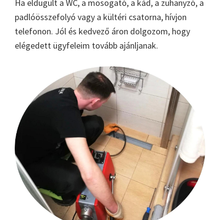
Ha eldugult a WC, a mosogató, a kád, a zuhanyzó, a
padlóösszefolyó vagy a kültéri csatorna, hívjon
telefonon. Jól és kedvező áron dolgozom, hogy
elégedett ügyfeleim tovább ajánljanak.