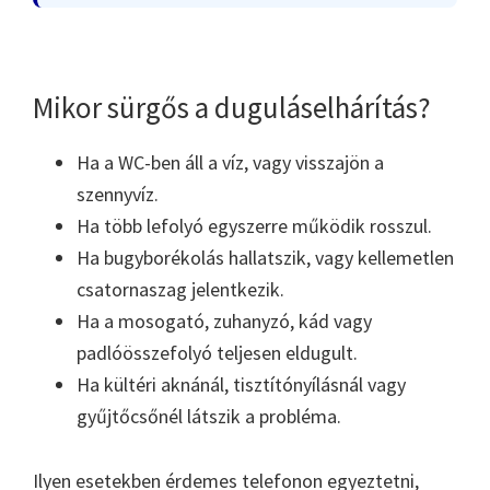
Mikor sürgős a duguláselhárítás?
Ha a WC-ben áll a víz, vagy visszajön a
szennyvíz.
Ha több lefolyó egyszerre működik rosszul.
Ha bugyborékolás hallatszik, vagy kellemetlen
csatornaszag jelentkezik.
Ha a mosogató, zuhanyzó, kád vagy
padlóösszefolyó teljesen eldugult.
Ha kültéri aknánál, tisztítónyílásnál vagy
gyűjtőcsőnél látszik a probléma.
Ilyen esetekben érdemes telefonon egyeztetni,