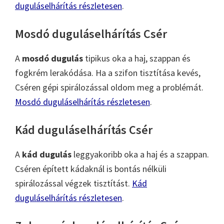
duguláselhárítás részletesen
.
Mosdó duguláselhárítás Csér
A
mosdó dugulás
tipikus oka a haj, szappan és
fogkrém lerakódása. Ha a szifon tisztítása kevés,
Cséren gépi spirálozással oldom meg a problémát.
Mosdó duguláselhárítás részletesen
.
Kád duguláselhárítás Csér
A
kád dugulás
leggyakoribb oka a haj és a szappan.
Cséren épített kádaknál is bontás nélküli
spirálozással végzek tisztítást.
Kád
duguláselhárítás részletesen
.