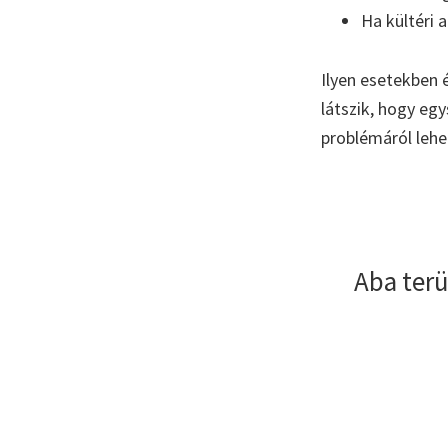
Ha kültéri 
Ilyen esetekben 
látszik, hogy eg
problémáról lehe
Aba ter