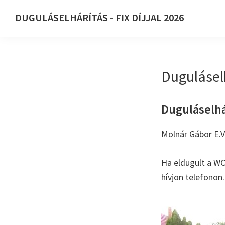
Ugrás
Skip
DUGULÁSELHÁRÍTÁS - FIX DÍJJAL 2026
az
to
DUGULÁSELHÁRÍTÁS
elsődleges
main
-
navigációhoz
content
FIX
Dugulásel
DÍJJAL
2026
Duguláselhár
Molnár Gábor E.V
Ha eldugult a WC
hívjon telefonon