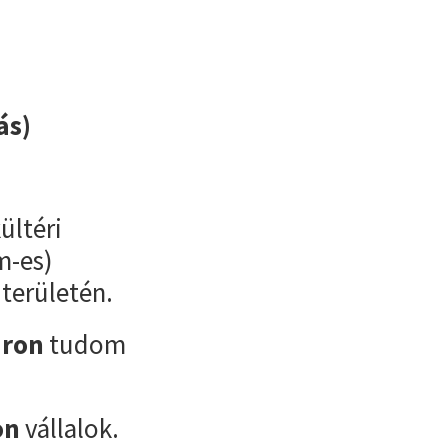
ás)
ültéri
m-es)
 területén.
áron
tudom
on
vállalok.