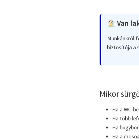
Van lak
Munkánkról fe
biztosítója a
Mikor sürgő
Ha a WC-ben 
Ha több lef
Ha bugyboré
Ha a mosoga