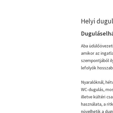
Helyi dugul
Duguláselhá
Aba üdülőövezeti
amikor az ingatl
szempontjából il
lefolyók hosszabb
Nyaralóknál, hét
WC-dugulás, mos
illetve kültéri 
használata, a ri
növelhetik a dugu