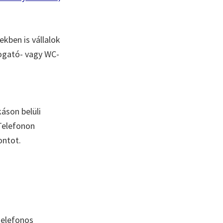
kben is vállalok
sogató- vagy WC-
áson belüli
 Telefonon
ontot.
telefonos