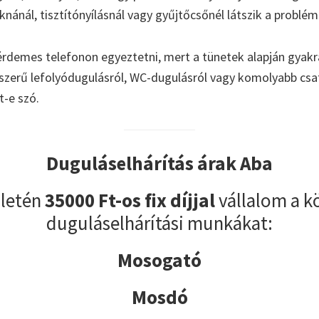
aknánál, tisztítónyílásnál vagy gyűjtőcsőnél látszik a problém
érdemes telefonon egyeztetni, mert a tünetek alapján gyakr
yszerű lefolyódugulásról, WC-dugulásról vagy komolyabb cs
t-e szó.
Duguláselhárítás árak Aba
ületén
35000 Ft-os fix díjjal
vállalom a k
duguláselhárítási munkákat:
Mosogató
Mosdó