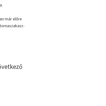
a.
an már előre
atornaszakasz-
övetkező