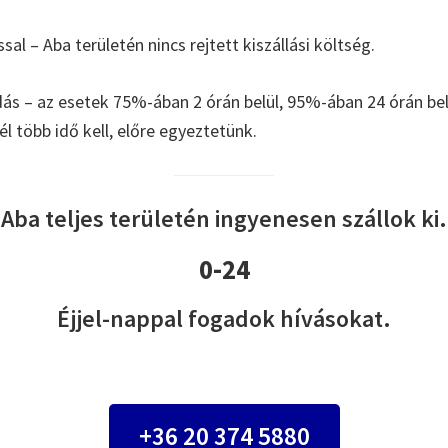
ssal – Aba területén nincs rejtett kiszállási költség.
s – az esetek 75%-ában 2 órán belül, 95%-ában 24 órán b
l több idő kell, előre egyeztetünk.
Aba teljes területén ingyenesen szállok ki.
0-24
Éjjel-nappal fogadok hívásokat.
+36 20 374 5880