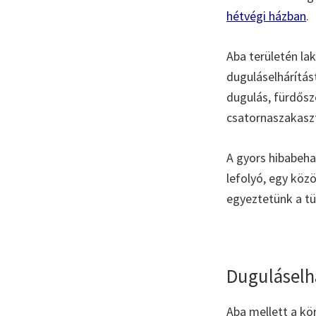
hétvégi házban
.
Aba területén la
duguláselhárítás
dugulás, fürdősz
csatornaszakaszt
A gyors hibabeha
lefolyó, egy köz
egyeztetünk a tü
Duguláselh
Aba mellett a kör