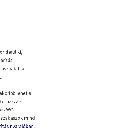
r derül ki,
árítás
használat: a
.
akoribb lehet a
tornaszag,
 és WC-
sőszakaszok mind
ítás nyaralóban,