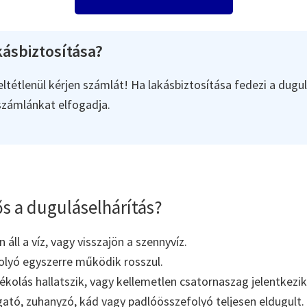
ásbiztosítása?
ltétlenül kérjen számlát! Ha lakásbiztosítása fedezi a dugul
 számlánkat elfogadja.
s a duguláselhárítás?
áll a víz, vagy visszajön a szennyvíz.
olyó egyszerre működik rosszul.
kolás hallatszik, vagy kellemetlen csatornaszag jelentkezik
tó, zuhanyzó, kád vagy padlóösszefolyó teljesen eldugult.