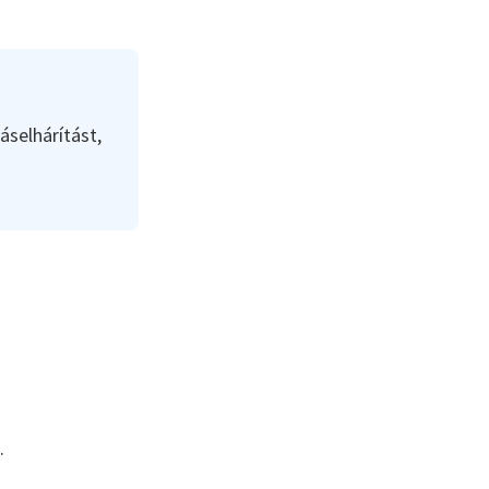
áselhárítást,
.