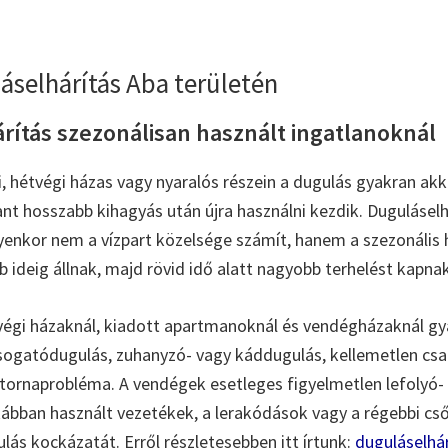
áselhárítás Aba területén
rítás szezonálisan használt ingatlanoknál
, hétvégi házas vagy nyaralós részein a dugulás gyakran akko
ant hosszabb kihagyás után újra használni kezdik. Duguláselh
yenkor nem a vízpart közelsége számít, hanem a szezonális 
 ideig állnak, majd rövid idő alatt nagyobb terhelést kapnak
végi házaknál, kiadott apartmanoknál és vendégházaknál gy
ogatódugulás, zuhanyzó- vagy káddugulás, kellemetlen csa
csatornaprobléma. A vendégek esetleges figyelmetlen lefolyó-
tkábban használt vezetékek, a lerakódások vagy a régebbi c
lás kockázatát. Erről részletesebben itt írtunk:
duguláselhár