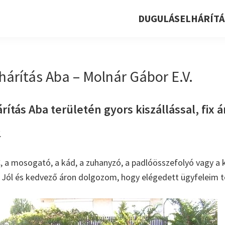
DUGULÁSELHÁRÍTÁ
hárítás Aba – Molnár Gábor E.V.
ítás Aba területén gyors kiszállással, fix á
.
, a mosogató, a kád, a zuhanyzó, a padlóösszefolyó vagy a k
. Jól és kedvező áron dolgozom, hogy elégedett ügyfeleim t