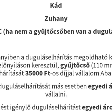
Kád
Zuhany
 (ha nem a gyűjtőcsőben van a dugul
yiben a duguláselhárítás megoldható k
előnyíláson keresztül,
gyűjtőcső
(110 m
hárítását
35000
Ft
-os díjjal vállalom Aba
duguláselhárítását más esetben
egyedi 
vállalni.
ést igénylő duguláselhárítást
egyedi ár