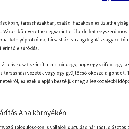
kásokban, társasházakban, családi házakban és üzlethelyisége
t. Városi környezetben egyaránt előfordulhat egyszerű mo
obai lefolyóprobléma, társasházi strangdugulás vagy kültéri
 érintő elzáródás.
tárolás sokat számít: nem mindegy, hogy egy szifon, egy lak
ös társasházi vezeték vagy egy gyűjtőcső okozza a gondot.
netekről, és ezek alapján beszéljük meg a legközelebbi időp
árítás Aba környékén
nyező településeken is vállalok duguláselhárítást, előzetes 