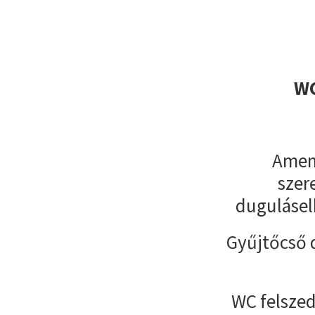
WC
Amenn
szer
dugulásel
Gyűjtőcső 
WC felszed