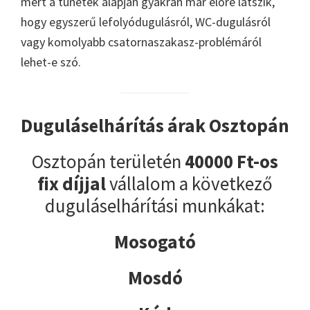
mert a tünetek alapján gyakran már előre látszik,
hogy egyszerű lefolyódugulásról, WC-dugulásról
vagy komolyabb csatornaszakasz-problémáról
lehet-e szó.
Duguláselhárítás árak Osztopán
Osztopán területén
40000 Ft-os
fix díjjal
vállalom a következő
duguláselhárítási munkákat:
Mosogató
Mosdó