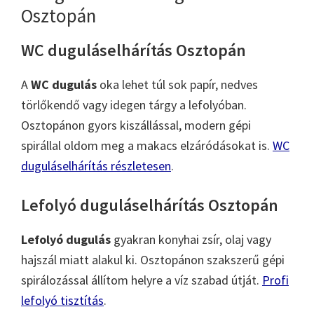
Osztopán
WC duguláselhárítás Osztopán
A
WC dugulás
oka lehet túl sok papír, nedves
törlőkendő vagy idegen tárgy a lefolyóban.
Osztopánon gyors kiszállással, modern gépi
spirállal oldom meg a makacs elzáródásokat is.
WC
duguláselhárítás részletesen
.
Lefolyó duguláselhárítás Osztopán
Lefolyó dugulás
gyakran konyhai zsír, olaj vagy
hajszál miatt alakul ki. Osztopánon szakszerű gépi
spirálozással állítom helyre a víz szabad útját.
Profi
lefolyó tisztítás
.