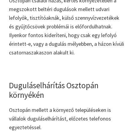
Osztopán családi házas, kertes környezetében a
megszokott beltéri dugulások mellett udvari
lefolyók, tisztítóaknák, külső szennyvízvezetékek
és gyűjtőcsövek problémái is előfordulhatnak.
Ilyenkor fontos kideríteni, hogy csak egy lefolyó
érintett-e, vagy a dugulás mélyebben, a házon kívüli
csatornaszakaszon alakult ki.
Duguláselhárítás Osztopán
környékén
Osztopán mellett a környező településeken is
vállalok duguláselhárítást, előzetes telefonos
egyeztetéssel.