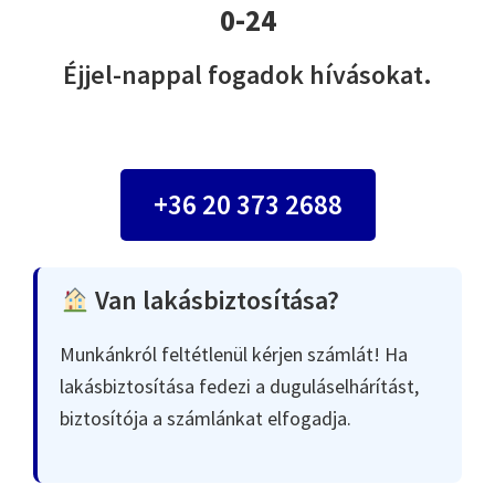
0-24
Éjjel-nappal fogadok hívásokat.
+36 20 373 2688
Van lakásbiztosítása?
Munkánkról feltétlenül kérjen számlát! Ha
lakásbiztosítása fedezi a duguláselhárítást,
biztosítója a számlánkat elfogadja.