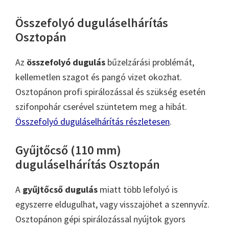
Összefolyó duguláselhárítás
Osztopán
Az
összefolyó dugulás
bűzelzárási problémát,
kellemetlen szagot és pangó vizet okozhat.
Osztopánon profi spirálozással és szükség esetén
szifonpohár cserével szüntetem meg a hibát.
Összefolyó duguláselhárítás részletesen
.
Gyűjtőcső (110 mm)
duguláselhárítás Osztopán
A
gyűjtőcső dugulás
miatt több lefolyó is
egyszerre eldugulhat, vagy visszajöhet a szennyvíz.
Osztopánon gépi spirálozással nyújtok gyors