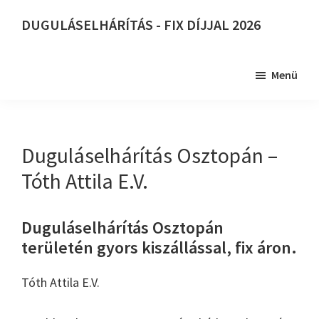
Skip
DUGULÁSELHÁRÍTÁS - FIX DÍJJAL 2026
to
DUGULÁSELHÁRÍTÁS
main
-
content
Menü
FIX
DÍJJAL
2026
Duguláselhárítás Osztopán –
Tóth Attila E.V.
Duguláselhárítás Osztopán
területén gyors kiszállással, fix áron.
Tóth Attila E.V.