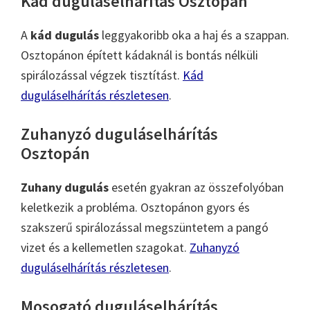
Kád duguláselhárítás Osztopán
A
kád dugulás
leggyakoribb oka a haj és a szappan.
Osztopánon épített kádaknál is bontás nélküli
spirálozással végzek tisztítást.
Kád
duguláselhárítás részletesen
.
Zuhanyzó duguláselhárítás
Osztopán
Zuhany dugulás
esetén gyakran az összefolyóban
keletkezik a probléma. Osztopánon gyors és
szakszerű spirálozással megszüntetem a pangó
vizet és a kellemetlen szagokat.
Zuhanyzó
duguláselhárítás részletesen
.
Mosogató duguláselhárítás