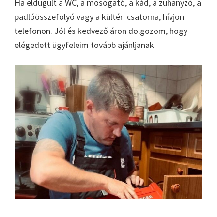
Ha eldugult a WC, a mosogató, a kád, a zuhanyzó, a
padlóösszefolyó vagy a kültéri csatorna, hívjon
telefonon. Jól és kedvező áron dolgozom, hogy
elégedett ügyfeleim tovább ajánljanak.