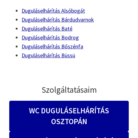
Duguláselhárítás Alsóbogát
Duguláselhárítás Bárdudvarnok
Duguláselhárítás Baté
Duguláselhárítás Bodrog
Duguláselhárítás Bőszénfa
Duguláselhárítás Büssü
Szolgáltatásaim
WC DUGULÁSELHÁRÍTÁS
OSZTOPÁN