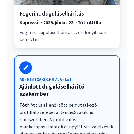
Főgerinc duguláselhárítás
Kaposvár · 2026. június 22. · Tóth Attila
Főgerinc duguláselhárítás szerelőnyíláson
keresztül
✓
RENDESSZAKIK.HU AJÁNLÁS
Ajánlott duguláselhárító
szakember
Tóth Attila ellenőrzött bemutatkozó
profillal szerepel a RendesSzakik.hu
rendszerében. A profil valós
munkatapasztalatok és ügyfél-visszajelzések
alapján segíti a biztonságosabb választást.