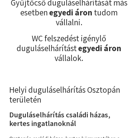
Gyűjtőcső duguláselhárítását más
esetben
egyedi áron
tudom
vállalni.
WC felszedést igénylő
duguláselhárítást
egyedi áron
vállalok.
Helyi duguláselhárítás Osztopán
területén
Duguláselhárítás családi házas,
kertes ingatlanoknál