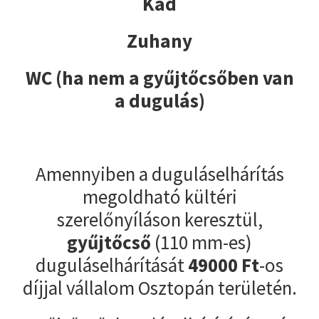
Kád
Zuhany
WC (ha nem a gyűjtőcsőben van
a dugulás)
Amennyiben a duguláselhárítás
megoldható kültéri
szerelőnyíláson keresztül,
gyűjtőcső
(110 mm-es)
duguláselhárítását
49000
Ft
-os
díjjal vállalom Osztopán területén.