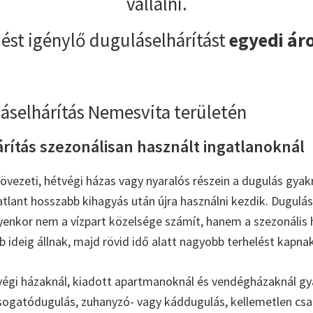
vállalni.
ést igénylő duguláselhárítást
egyedi ár
áselhárítás Nemesvita területén
rítás szezonálisan használt ingatlanoknál
vezeti, hétvégi házas vagy nyaralós részein a dugulás gyak
atlant hosszabb kihagyás után újra használni kezdik. Dugulás
yenkor nem a vízpart közelsége számít, hanem a szezonális 
 ideig állnak, majd rövid idő alatt nagyobb terhelést kapnak
végi házaknál, kiadott apartmanoknál és vendégházaknál gy
ogatódugulás, zuhanyzó- vagy káddugulás, kellemetlen csa