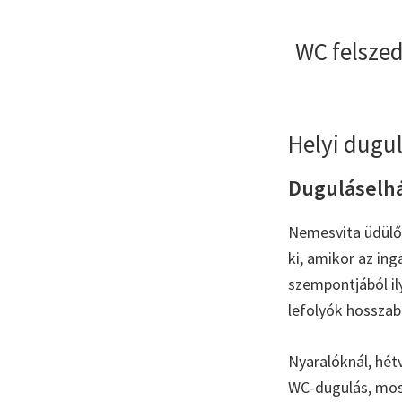
WC felszed
Helyi dugul
Duguláselhá
Nemesvita üdülőö
ki, amikor az ing
szempontjából il
lefolyók hosszabb
Nyaralóknál, hét
WC-dugulás, mos