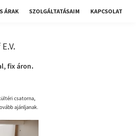
S ÁRAK
SZOLGÁLTATÁSAIM
KAPCSOLAT
E.V.
, fix áron.
ültéri csatorna,
ovább ajánljanak.