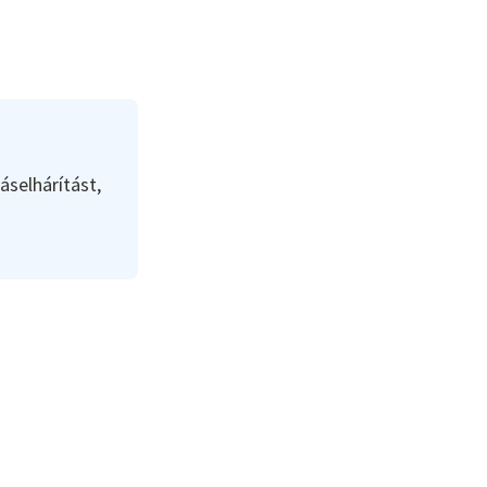
áselhárítást,