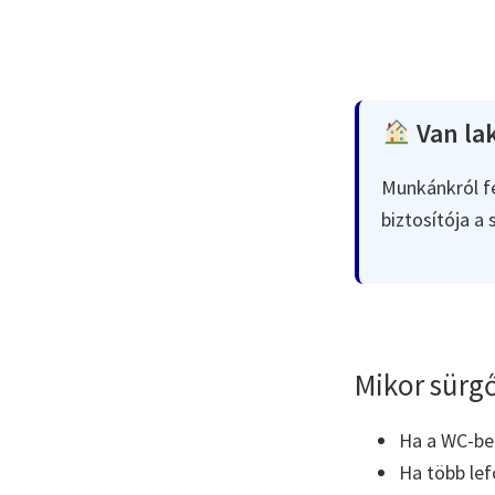
Van lak
Munkánkról fe
biztosítója a
Mikor sürgő
Ha a WC-ben 
Ha több lef