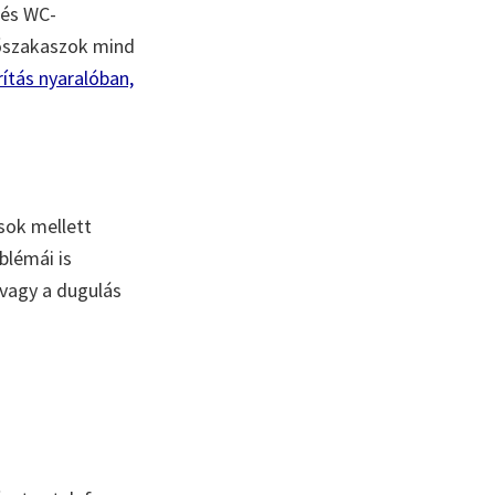
 és WC-
sőszakaszok mind
ítás nyaralóban,
sok mellett
blémái is
 vagy a dugulás