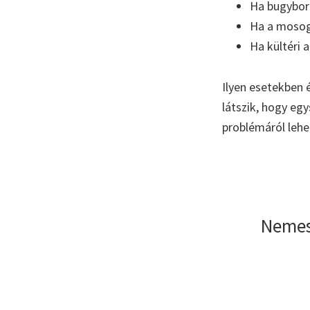
Ha bugyboré
Ha a mosoga
Ha kültéri 
Ilyen esetekben 
látszik, hogy eg
problémáról lehe
Nemes