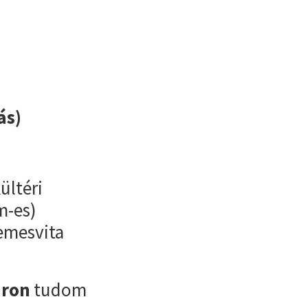
ás)
ültéri
m-es)
Nemesvita
áron
tudom