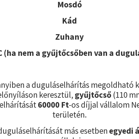
Mosdó
Kád
Zuhany
 (ha nem a gyűjtőcsőben van a dugul
yiben a duguláselhárítás megoldható k
előnyíláson keresztül,
gyűjtőcső
(110 m
elhárítását
60000
Ft
-os díjjal vállalom 
területén.
duguláselhárítását más esetben
egyedi 