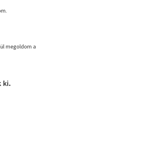
om.
elül megoldom a
 ki.