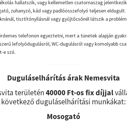
kolás hallatszik, vagy kellemetlen csatornaszag jelentkezik
tó, zuhanyzó, kád vagy padlóösszefolyó teljesen eldugult.
aknánál, tisztítónyílásnál vagy gyűjtőcsőnél látszik a problém
érdemes telefonon egyeztetni, mert a tünetek alapján gyakr
yszerű lefolyódugulásról, WC-dugulásról vagy komolyabb cs
t-e szó.
Duguláselhárítás árak Nemesvita
vita területén
40000 Ft-os fix díjjal
váll
következő duguláselhárítási munkákat:
Mosogató