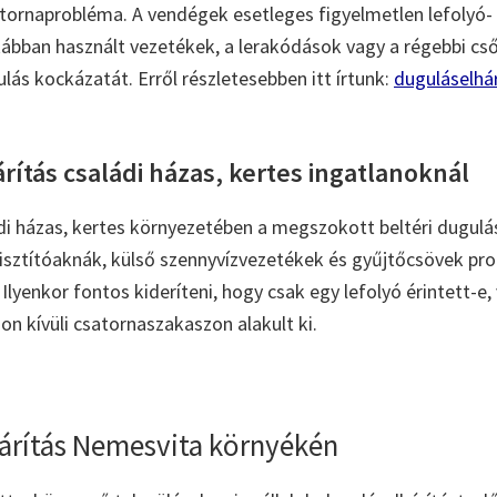
csatornaprobléma. A vendégek esetleges figyelmetlen lefolyó-
tkábban használt vezetékek, a lerakódások vagy a régebbi c
lás kockázatát. Erről részletesebben itt írtunk:
duguláselhár
ítás családi házas, kertes ingatlanoknál
i házas, kertes környezetében a megszokott beltéri dugulá
 tisztítóaknák, külső szennyvízvezetékek és gyűjtőcsövek pro
Ilyenkor fontos kideríteni, hogy csak egy lefolyó érintett-e,
on kívüli csatornaszakaszon alakult ki.
árítás Nemesvita környékén