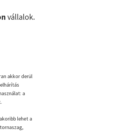
on
vállalok.
ran akkor derül
elhárítás
használat: a
.
akoribb lehet a
tornaszag,