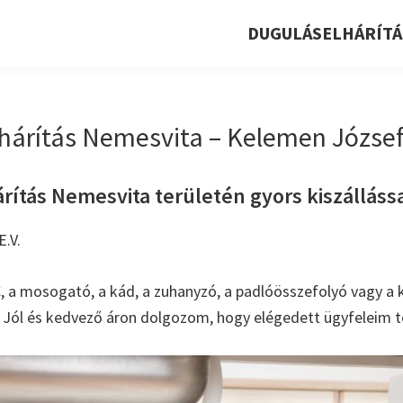
DUGULÁSELHÁRÍTÁ
hárítás Nemesvita – Kelemen József 
ítás Nemesvita területén gyors kiszállással
.V.
, a mosogató, a kád, a zuhanyzó, a padlóösszefolyó vagy a k
. Jól és kedvező áron dolgozom, hogy elégedett ügyfeleim t