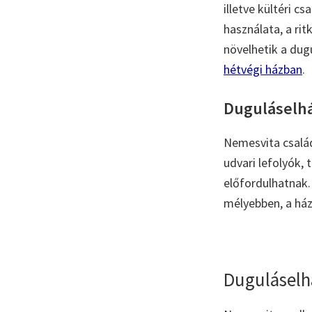
illetve kültéri 
használata, a ri
növelhetik a dugu
hétvégi házban
.
Duguláselhár
Nemesvita család
udvari lefolyók,
előfordulhatnak. 
mélyebben, a ház
Duguláselh