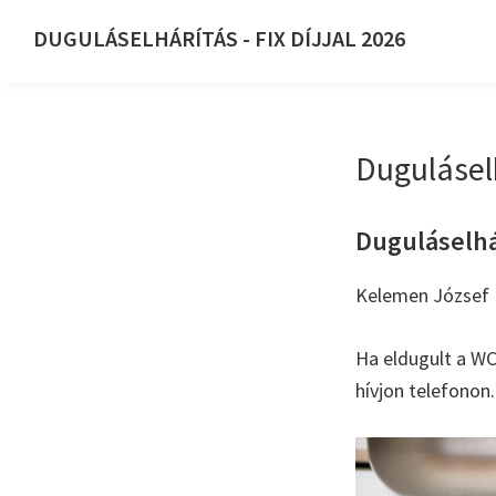
Ugrás
Skip
DUGULÁSELHÁRÍTÁS - FIX DÍJJAL 2026
az
to
DUGULÁSELHÁRÍTÁS
elsődleges
main
-
navigációhoz
content
FIX
Dugulásel
DÍJJAL
2026
Duguláselhár
Kelemen József E
Ha eldugult a WC
hívjon telefonon