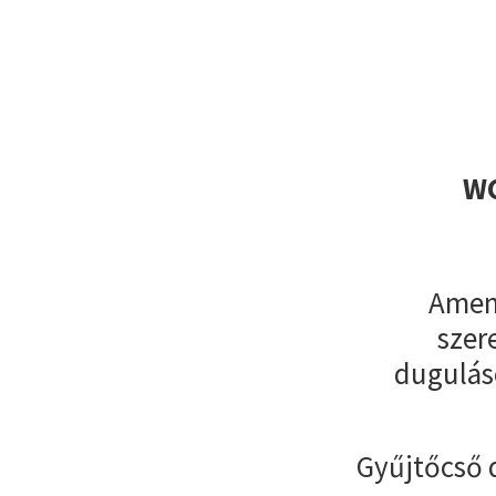
WC
Amenn
szer
dugulás
Gyűjtőcső 