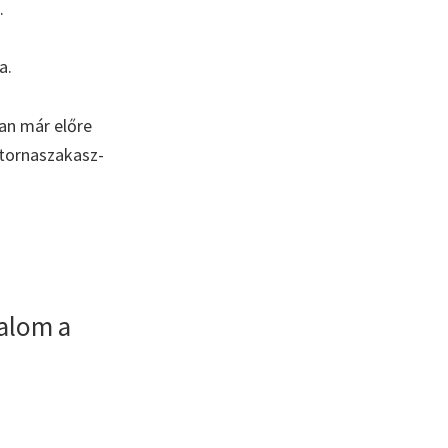
.
a.
an már előre
atornaszakasz-
alom a