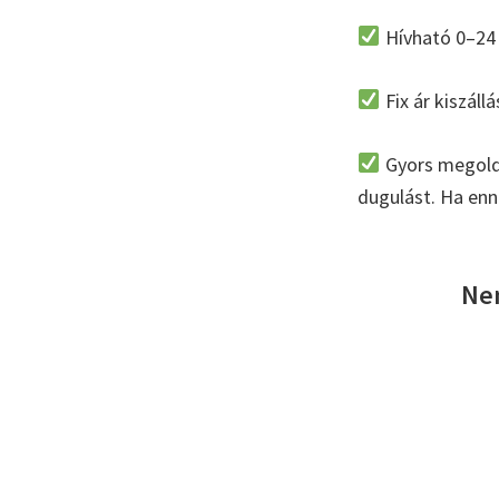
Hívható 0–24 
Fix ár kiszáll
Gyors megoldá
dugulást. Ha enné
Nem