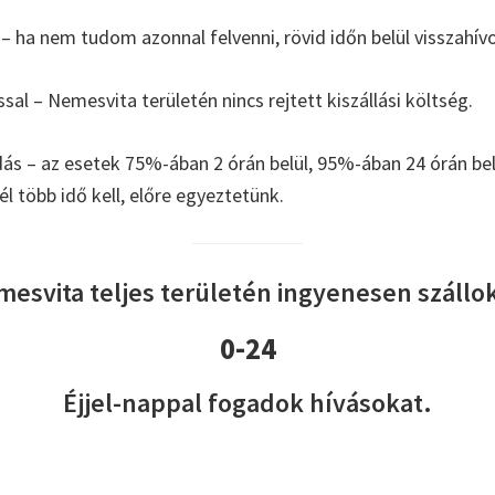
– ha nem tudom azonnal felvenni, rövid időn belül visszahív
ással – Nemesvita területén nincs rejtett kiszállási költség.
s – az esetek 75%-ában 2 órán belül, 95%-ában 24 órán b
l több idő kell, előre egyeztetünk.
esvita teljes területén ingyenesen szállok
0-24
Éjjel-nappal fogadok hívásokat.