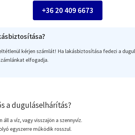
+36 20 409 6673
ásbiztosítása?
ltétlenül kérjen számlát! Ha lakásbiztosítása fedezi a dugul
 számlánkat elfogadja.
s a duguláselhárítás?
áll a víz, vagy visszajön a szennyvíz.
olyó egyszerre működik rosszul.