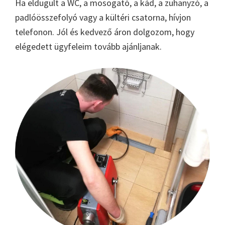
Ha eldugult a WC, a mosogató, a kád, a zuhanyzó, a
padlóösszefolyó vagy a kültéri csatorna, hívjon
telefonon. Jól és kedvező áron dolgozom, hogy
elégedett ügyfeleim tovább ajánljanak.