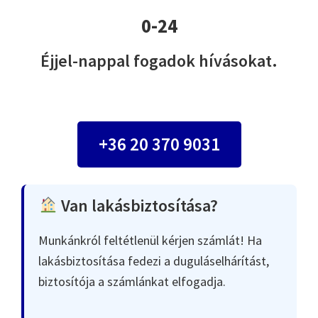
0-24
Éjjel-nappal fogadok hívásokat.
+36 20 370 9031
Van lakásbiztosítása?
Munkánkról feltétlenül kérjen számlát! Ha
lakásbiztosítása fedezi a duguláselhárítást,
biztosítója a számlánkat elfogadja.