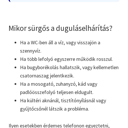
Mikor sürgős a duguláselhárítás?
Ha a WC-ben áll a víz, vagy visszajön a
szennyvíz.
Ha több lefolyó egyszerre működik rosszul.
Ha bugyborékolás hallatszik, vagy kellemetlen
csatornaszag jelentkezik.
Ha a mosogató, zuhanyzó, kád vagy
padlóösszefolyó teljesen eldugult.
Ha kültéri aknánál, tisztítónyílásnál vagy
gyűjtőcsőnél látszik a probléma.
Ilyen esetekben érdemes telefonon egyeztetni,