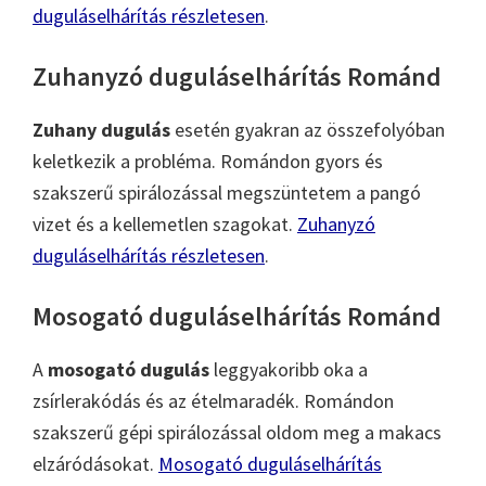
duguláselhárítás részletesen
.
Zuhanyzó duguláselhárítás Románd
Zuhany dugulás
esetén gyakran az összefolyóban
keletkezik a probléma. Romándon gyors és
szakszerű spirálozással megszüntetem a pangó
vizet és a kellemetlen szagokat.
Zuhanyzó
duguláselhárítás részletesen
.
Mosogató duguláselhárítás Románd
A
mosogató dugulás
leggyakoribb oka a
zsírlerakódás és az ételmaradék. Romándon
szakszerű gépi spirálozással oldom meg a makacs
elzáródásokat.
Mosogató duguláselhárítás