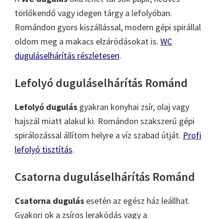
törlőkendő vagy idegen tárgy a lefolyóban.
Romándon gyors kiszállással, modern gépi spirállal
oldom meg a makacs elzáródásokat is.
WC
duguláselhárítás részletesen
.
Lefolyó duguláselhárítás Románd
Lefolyó dugulás
gyakran konyhai zsír, olaj vagy
hajszál miatt alakul ki. Romándon szakszerű gépi
spirálozással állítom helyre a víz szabad útját.
Profi
lefolyó tisztítás
.
Csatorna duguláselhárítás Románd
Csatorna dugulás
esetén az egész ház leállhat.
Gyakori ok a zsíros lerakódás vagy a