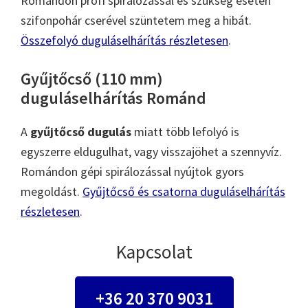
Romándon profi spirálozással és szükség esetén
szifonpohár cserével szüntetem meg a hibát.
Összefolyó duguláselhárítás részletesen
.
Gyűjtőcső (110 mm)
duguláselhárítás Románd
A
gyűjtőcső dugulás
miatt több lefolyó is
egyszerre eldugulhat, vagy visszajöhet a szennyvíz.
Romándon gépi spirálozással nyújtok gyors
megoldást.
Gyűjtőcső és csatorna duguláselhárítás
részletesen
.
Kapcsolat
+36 20 370 9031