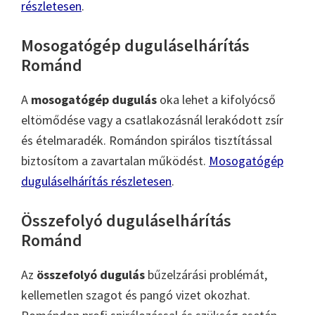
részletesen
.
Mosogatógép duguláselhárítás
Románd
A
mosogatógép dugulás
oka lehet a kifolyócső
eltömődése vagy a csatlakozásnál lerakódott zsír
és ételmaradék. Romándon spirálos tisztítással
biztosítom a zavartalan működést.
Mosogatógép
duguláselhárítás részletesen
.
Összefolyó duguláselhárítás
Románd
Az
összefolyó dugulás
bűzelzárási problémát,
kellemetlen szagot és pangó vizet okozhat.