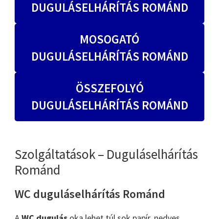
DUGULÁSELHÁRÍTÁS ROMÁND
MOSOGATÓ
DUGULÁSELHÁRÍTÁS ROMÁND
ÖSSZEFOLYÓ
DUGULÁSELHÁRÍTÁS ROMÁND
Szolgáltatások – Duguláselhárítás
Románd
WC duguláselhárítás Románd
A
WC dugulás
oka lehet túl sok papír, nedves