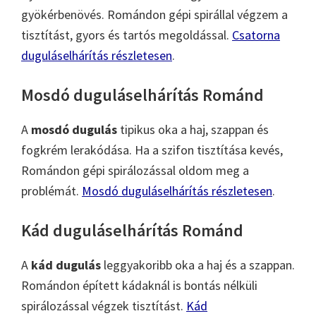
gyökérbenövés. Romándon gépi spirállal végzem a
tisztítást, gyors és tartós megoldással.
Csatorna
duguláselhárítás részletesen
.
Mosdó duguláselhárítás Románd
A
mosdó dugulás
tipikus oka a haj, szappan és
fogkrém lerakódása. Ha a szifon tisztítása kevés,
Romándon gépi spirálozással oldom meg a
problémát.
Mosdó duguláselhárítás részletesen
.
Kád duguláselhárítás Románd
A
kád dugulás
leggyakoribb oka a haj és a szappan.
Romándon épített kádaknál is bontás nélküli
spirálozással végzek tisztítást.
Kád