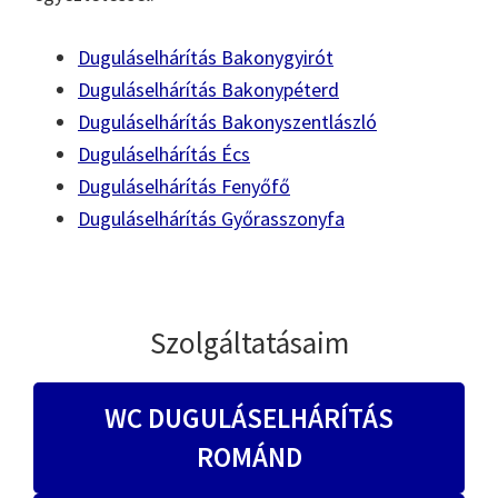
Duguláselhárítás Bakonygyirót
Duguláselhárítás Bakonypéterd
Duguláselhárítás Bakonyszentlászló
Duguláselhárítás Écs
Duguláselhárítás Fenyőfő
Duguláselhárítás Győrasszonyfa
Szolgáltatásaim
WC DUGULÁSELHÁRÍTÁS
ROMÁND