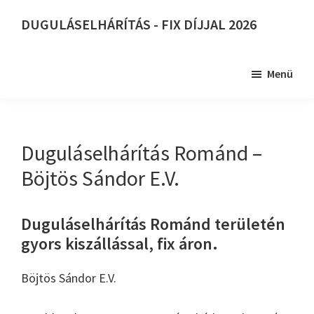
Skip
DUGULÁSELHÁRÍTÁS - FIX DÍJJAL 2026
to
DUGULÁSELHÁRÍTÁS
main
-
content
Menü
FIX
DÍJJAL
2026
Duguláselhárítás Románd –
Böjtös Sándor E.V.
Duguláselhárítás Románd területén
gyors kiszállással, fix áron.
Böjtös Sándor E.V.