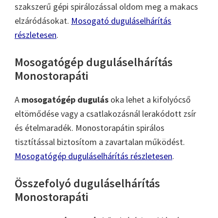
szakszerű gépi spirálozással oldom meg a makacs
elzáródásokat.
Mosogató duguláselhárítás
részletesen
.
Mosogatógép duguláselhárítás
Monostorapáti
A
mosogatógép dugulás
oka lehet a kifolyócső
eltömődése vagy a csatlakozásnál lerakódott zsír
és ételmaradék. Monostorapátin spirálos
tisztítással biztosítom a zavartalan működést.
Mosogatógép duguláselhárítás részletesen
.
Összefolyó duguláselhárítás
Monostorapáti