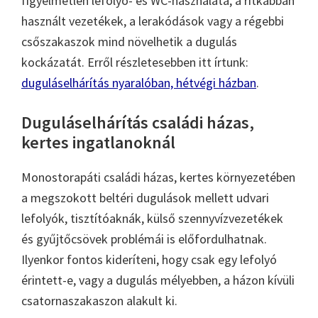
figyelmetlen lefolyó- és WC-használata, a ritkábban
használt vezetékek, a lerakódások vagy a régebbi
csőszakaszok mind növelhetik a dugulás
kockázatát. Erről részletesebben itt írtunk:
duguláselhárítás nyaralóban, hétvégi házban
.
Duguláselhárítás családi házas,
kertes ingatlanoknál
Monostorapáti családi házas, kertes környezetében
a megszokott beltéri dugulások mellett udvari
lefolyók, tisztítóaknák, külső szennyvízvezetékek
és gyűjtőcsövek problémái is előfordulhatnak.
Ilyenkor fontos kideríteni, hogy csak egy lefolyó
érintett-e, vagy a dugulás mélyebben, a házon kívüli
csatornaszakaszon alakult ki.