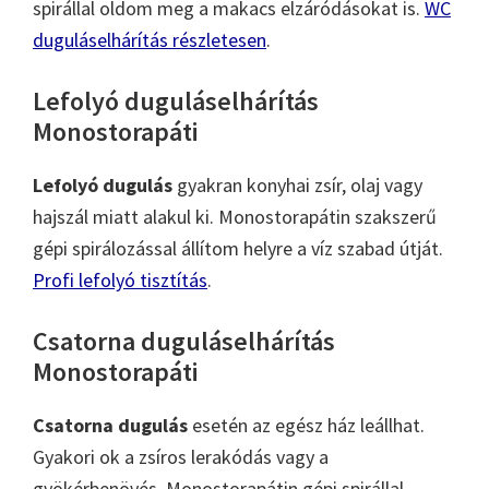
spirállal oldom meg a makacs elzáródásokat is.
WC
duguláselhárítás részletesen
.
Lefolyó duguláselhárítás
Monostorapáti
Lefolyó dugulás
gyakran konyhai zsír, olaj vagy
hajszál miatt alakul ki. Monostorapátin szakszerű
gépi spirálozással állítom helyre a víz szabad útját.
Profi lefolyó tisztítás
.
Csatorna duguláselhárítás
Monostorapáti
Csatorna dugulás
esetén az egész ház leállhat.
Gyakori ok a zsíros lerakódás vagy a
gyökérbenövés. Monostorapátin gépi spirállal