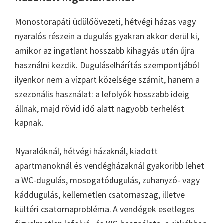
Monostorapáti üdülőövezeti, hétvégi házas vagy
nyaralós részein a dugulás gyakran akkor derül ki,
amikor az ingatlant hosszabb kihagyás után újra
használni kezdik. Duguláselhárítás szempontjából
ilyenkor nem a vízpart közelsége számít, hanem a
szezonális használat: a lefolyók hosszabb ideig
állnak, majd rövid idő alatt nagyobb terhelést
kapnak.
Nyaralóknál, hétvégi házaknál, kiadott
apartmanoknál és vendégházaknál gyakoribb lehet
a WC-dugulás, mosogatódugulás, zuhanyzó- vagy
káddugulás, kellemetlen csatornaszag, illetve
kültéri csatornaprobléma. A vendégek esetleges