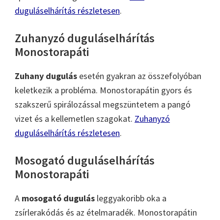
duguláselhárítás részletesen
.
Zuhanyzó duguláselhárítás
Monostorapáti
Zuhany dugulás
esetén gyakran az összefolyóban
keletkezik a probléma. Monostorapátin gyors és
szakszerű spirálozással megszüntetem a pangó
vizet és a kellemetlen szagokat.
Zuhanyzó
duguláselhárítás részletesen
.
Mosogató duguláselhárítás
Monostorapáti
A
mosogató dugulás
leggyakoribb oka a
zsírlerakódás és az ételmaradék. Monostorapátin