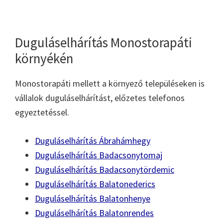
Duguláselhárítás Monostorapáti
környékén
Monostorapáti mellett a környező településeken is
vállalok duguláselhárítást, előzetes telefonos
egyeztetéssel.
Duguláselhárítás Ábrahámhegy
Duguláselhárítás Badacsonytomaj
Duguláselhárítás Badacsonytördemic
Duguláselhárítás Balatonederics
Duguláselhárítás Balatonhenye
Duguláselhárítás Balatonrendes