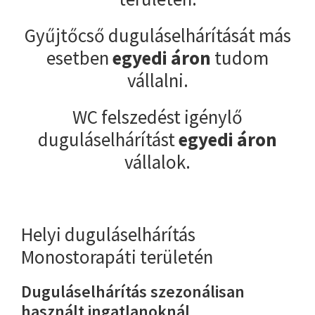
Gyűjtőcső duguláselhárítását más
esetben
egyedi áron
tudom
vállalni.
WC felszedést igénylő
duguláselhárítást
egyedi áron
vállalok.
Helyi duguláselhárítás
Monostorapáti területén
Duguláselhárítás szezonálisan
használt ingatlanoknál