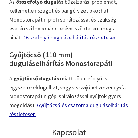
Az
összefolyó dugulás
bűzelzárási problémát,
kellemetlen szagot és pangó vizet okozhat.
Monostorapátin profi spirálozással és szükség
esetén szifonpohár cserével szüntetem meg a
hibát.
Összefolyó duguláselhárítás részletesen
.
Gyűjtőcső (110 mm)
duguláselhárítás Monostorapáti
A
gyűjtőcső dugulás
miatt több lefolyó is
egyszerre eldugulhat, vagy visszajöhet a szennyvíz.
Monostorapátin gépi spirálozással nyújtok gyors
megoldást.
Gyűjtőcső és csatorna duguláselhárítás
részletesen
.
Kapcsolat