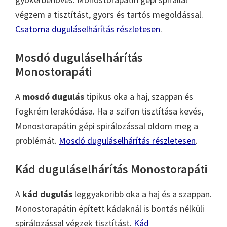
végzem a tisztítást, gyors és tartós megoldással.
Csatorna duguláselhárítás részletesen
.
Mosdó duguláselhárítás
Monostorapáti
A
mosdó dugulás
tipikus oka a haj, szappan és
fogkrém lerakódása. Ha a szifon tisztítása kevés,
Monostorapátin gépi spirálozással oldom meg a
problémát.
Mosdó duguláselhárítás részletesen
.
Kád duguláselhárítás Monostorapáti
A
kád dugulás
leggyakoribb oka a haj és a szappan.
Monostorapátin épített kádaknál is bontás nélküli
spirálozással végzek tisztítást.
Kád