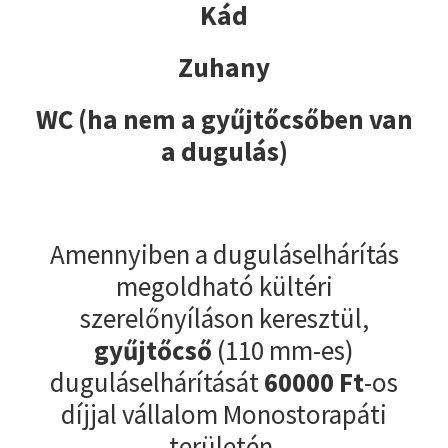
Kád
Zuhany
WC (ha nem a gyűjtőcsőben van
a dugulás)
Amennyiben a duguláselhárítás
megoldható kültéri
szerelőnyíláson keresztül,
gyűjtőcső
(110 mm-es)
duguláselhárítását
60000
Ft
-os
díjjal vállalom Monostorapáti
területén.