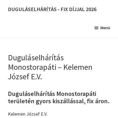
Skip
DUGULÁSELHÁRÍTÁS - FIX DÍJJAL 2026
to
DUGULÁSELHÁRÍTÁS
main
-
content
Menü
FIX
DÍJJAL
2026
Duguláselhárítás
Monostorapáti – Kelemen
József E.V.
Duguláselhárítás Monostorapáti
területén gyors kiszállással, fix áron.
Kelemen József E.V.