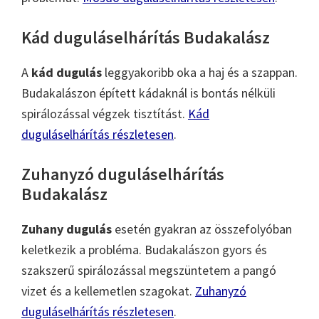
Kád duguláselhárítás Budakalász
A
kád dugulás
leggyakoribb oka a haj és a szappan.
Budakalászon épített kádaknál is bontás nélküli
spirálozással végzek tisztítást.
Kád
duguláselhárítás részletesen
.
Zuhanyzó duguláselhárítás
Budakalász
Zuhany dugulás
esetén gyakran az összefolyóban
keletkezik a probléma. Budakalászon gyors és
szakszerű spirálozással megszüntetem a pangó
vizet és a kellemetlen szagokat.
Zuhanyzó
duguláselhárítás részletesen
.