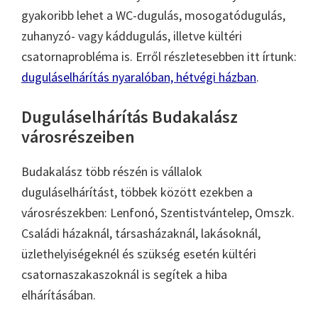
gyakoribb lehet a WC-dugulás, mosogatódugulás,
zuhanyzó- vagy káddugulás, illetve kültéri
csatornaprobléma is. Erről részletesebben itt írtunk:
duguláselhárítás nyaralóban, hétvégi házban
.
Duguláselhárítás Budakalász
városrészeiben
Budakalász több részén is vállalok
duguláselhárítást, többek között ezekben a
városrészekben: Lenfonó, Szentistvántelep, Omszk.
Családi házaknál, társasházaknál, lakásoknál,
üzlethelyiségeknél és szükség esetén kültéri
csatornaszakaszoknál is segítek a hiba
elhárításában.