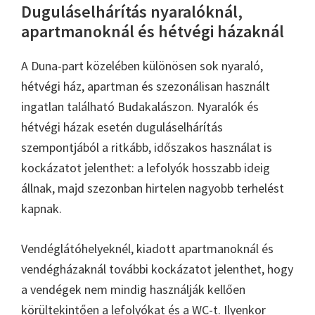
Duguláselhárítás nyaralóknál,
apartmanoknál és hétvégi házaknál
A Duna-part közelében különösen sok nyaraló,
hétvégi ház, apartman és szezonálisan használt
ingatlan található Budakalászon. Nyaralók és
hétvégi házak esetén duguláselhárítás
szempontjából a ritkább, időszakos használat is
kockázatot jelenthet: a lefolyók hosszabb ideig
állnak, majd szezonban hirtelen nagyobb terhelést
kapnak.
Vendéglátóhelyeknél, kiadott apartmanoknál és
vendégházaknál további kockázatot jelenthet, hogy
a vendégek nem mindig használják kellően
körültekintően a lefolyókat és a WC-t. Ilyenkor