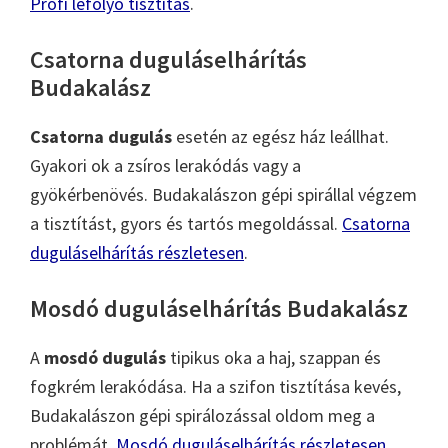
Profi lefolyó tisztítás
.
Csatorna duguláselhárítás
Budakalász
Csatorna dugulás
esetén az egész ház leállhat.
Gyakori ok a zsíros lerakódás vagy a
gyökérbenövés. Budakalászon gépi spirállal végzem
a tisztítást, gyors és tartós megoldással.
Csatorna
duguláselhárítás részletesen
.
Mosdó duguláselhárítás Budakalász
A
mosdó dugulás
tipikus oka a haj, szappan és
fogkrém lerakódása. Ha a szifon tisztítása kevés,
Budakalászon gépi spirálozással oldom meg a
problémát.
Mosdó duguláselhárítás részletesen
.