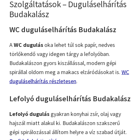
Szolgáltatások – Duguláselhárítás
Budakalász
WC duguláselhárítás Budakalász
A
WC dugulás
oka lehet túl sok papír, nedves
törlőkendő vagy idegen tárgy a lefolyóban.
Budakalászon gyors kiszállással, modern gépi
spirállal oldom meg a makacs elzáródásokat is.
WC
duguláselhárítás részletesen
.
Lefolyó duguláselhárítás Budakalász
Lefolyó dugulás
gyakran konyhai zsír, olaj vagy
hajszál miatt alakul ki. Budakalászon szakszerű
gépi spirálozással állítom helyre a víz szabad útját.