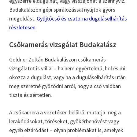
egyszerre eldugulhat, vagy visszajöhet a szennyvíz.
Budakalászon gépi spirálozással nyújtok gyors
megoldást.
Gyűjtőcső és csatorna duguláselhárítás
részletesen
.
Csőkamerás vizsgálat Budakalász
Goldner Zoltán Budakalászon csőkamerás
vizsgálatot is vállal – ha nem egyértelmű, hol és mi
okozza a dugulást, vagy ha a duguláselhárítás után
meg szeretné győződni arról, hogy a cső valóban
tiszta és sértetlen.
A csőkamera a vezetéken belülről mutatja meg a
lerakódásokat, töréseket, gyökérbenövést vagy
egyéb elzáródást – olyan problémákat is, amelyek