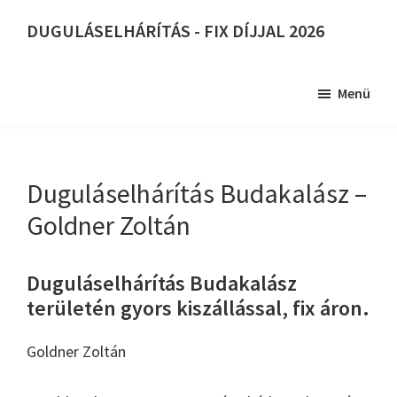
Skip
DUGULÁSELHÁRÍTÁS - FIX DÍJJAL 2026
to
DUGULÁSELHÁRÍTÁS
main
-
content
Menü
FIX
DÍJJAL
2026
Duguláselhárítás Budakalász –
Goldner Zoltán
Duguláselhárítás Budakalász
területén gyors kiszállással, fix áron.
Goldner Zoltán