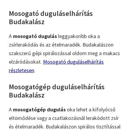
Mosogató duguláselhárítás
Budakalász
A
mosogató dugulás
leggyakoribb oka a
zsírlerakódás és az ételmaradék. Budakalászon
szakszerű gépi spirálozással oldom meg a makacs
elzáródásokat.
Mosogató duguláselhárítás
részletesen
.
Mosogatógép duguláselhárítás
Budakalász
A
mosogatógép dugulás
oka lehet a kifolyócső
eltömődése vagy a csatlakozásnál lerakódott zsír
és ételmaradék. Budakalászon spirálos tisztítással