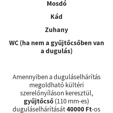
Mosdó
Kád
Zuhany
WC (ha nem a gyűjtőcsőben van
a dugulás)
Amennyiben a duguláselhárítás
megoldható kültéri
szerelőnyíláson keresztül,
gyűjtőcső
(110 mm-es)
duguláselhárítását
40000
Ft
-os