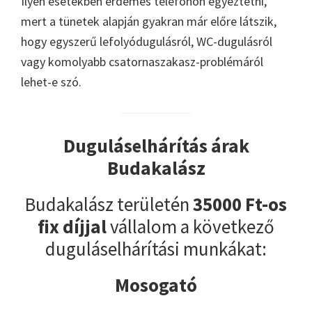
Ilyen esetekben érdemes telefonon egyeztetni,
mert a tünetek alapján gyakran már előre látszik,
hogy egyszerű lefolyódugulásról, WC-dugulásról
vagy komolyabb csatornaszakasz-problémáról
lehet-e szó.
Duguláselhárítás árak
Budakalász
Budakalász területén
35000 Ft-os
fix díjjal
vállalom a következő
duguláselhárítási munkákat:
Mosogató