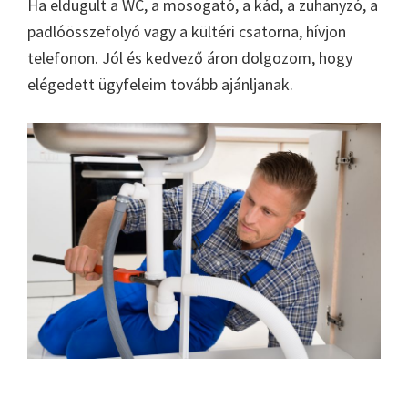
Ha eldugult a WC, a mosogató, a kád, a zuhanyzó, a
padlóösszefolyó vagy a kültéri csatorna, hívjon
telefonon. Jól és kedvező áron dolgozom, hogy
elégedett ügyfeleim tovább ajánljanak.