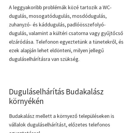
A leggyakoribb problémák közé tartozik a WC-
dugulás, mosogatódugulás, mosdódugulás,
zuhanyzó- és káddugulás, padlóösszefolyó-
dugulás, valamint a kültéri csatorna vagy gyűjtőcső
elzáródása. Telefonon egyeztetünk a tünetekről, és
ezek alapján lehet eldönteni, milyen jellegű
duguláselhárításra van szükség.
Duguláselhárítás Budakalász
környékén
Budakalász mellett a környező településeken is
vállalok duguláselhárítást, előzetes telefonos