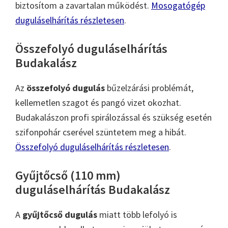
biztosítom a zavartalan működést.
Mosogatógép
duguláselhárítás részletesen
.
Összefolyó duguláselhárítás
Budakalász
Az
összefolyó dugulás
bűzelzárási problémát,
kellemetlen szagot és pangó vizet okozhat.
Budakalászon profi spirálozással és szükség esetén
szifonpohár cserével szüntetem meg a hibát.
Összefolyó duguláselhárítás részletesen
.
Gyűjtőcső (110 mm)
duguláselhárítás Budakalász
A
gyűjtőcső dugulás
miatt több lefolyó is