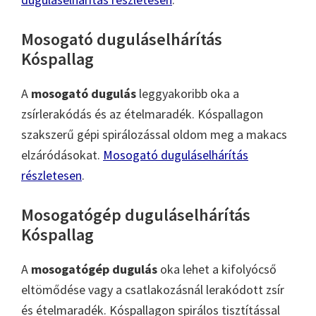
Mosogató duguláselhárítás
Kóspallag
A
mosogató dugulás
leggyakoribb oka a
zsírlerakódás és az ételmaradék. Kóspallagon
szakszerű gépi spirálozással oldom meg a makacs
elzáródásokat.
Mosogató duguláselhárítás
részletesen
.
Mosogatógép duguláselhárítás
Kóspallag
A
mosogatógép dugulás
oka lehet a kifolyócső
eltömődése vagy a csatlakozásnál lerakódott zsír
és ételmaradék. Kóspallagon spirálos tisztítással