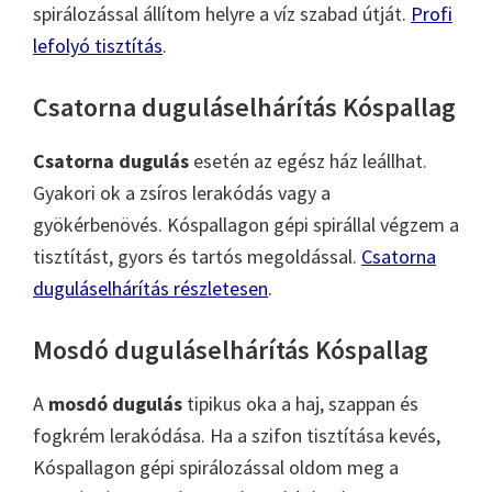
spirálozással állítom helyre a víz szabad útját.
Profi
lefolyó tisztítás
.
Csatorna duguláselhárítás Kóspallag
Csatorna dugulás
esetén az egész ház leállhat.
Gyakori ok a zsíros lerakódás vagy a
gyökérbenövés. Kóspallagon gépi spirállal végzem a
tisztítást, gyors és tartós megoldással.
Csatorna
duguláselhárítás részletesen
.
Mosdó duguláselhárítás Kóspallag
A
mosdó dugulás
tipikus oka a haj, szappan és
fogkrém lerakódása. Ha a szifon tisztítása kevés,
Kóspallagon gépi spirálozással oldom meg a