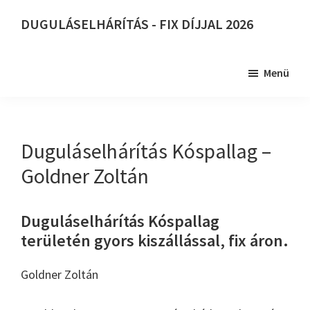
Skip
DUGULÁSELHÁRÍTÁS - FIX DÍJJAL 2026
to
DUGULÁSELHÁRÍTÁS
main
-
content
Menü
FIX
DÍJJAL
2026
Duguláselhárítás Kóspallag –
Goldner Zoltán
Duguláselhárítás Kóspallag
területén gyors kiszállással, fix áron.
Goldner Zoltán