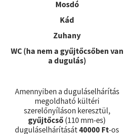
Mosdó
Kád
Zuhany
WC (ha nem a gyűjtőcsőben van
a dugulás)
Amennyiben a duguláselhárítás
megoldható kültéri
szerelőnyíláson keresztül,
gyűjtőcső
(110 mm-es)
duguláselhárítását
40000
Ft
-os