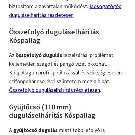
biztosítom a zavartalan működést.
Mosogatógép
duguláselhárítás részletesen
.
Összefolyó duguláselhárítás
Kóspallag
Az
összefolyó dugulás
bűzelzárási problémát,
kellemetlen szagot és pangó vizet okozhat.
Kóspallagon profi spirálozással és szükség esetén
szifonpohár cserével szüntetem meg a hibát.
Összefolyó duguláselhárítás részletesen
.
Gyűjtőcső (110 mm)
duguláselhárítás Kóspallag
A
gyűjtőcső dugulás
miatt több lefolyó is