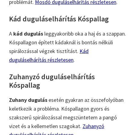
problémát.
Mosdó duguláselhárítás részletesen
.
Kád duguláselhárítás Kóspallag
A
kád dugulás
leggyakoribb oka a haj és a szappan.
Kóspallagon épített kádaknál is bontás nélküli
spirálozással végzek tisztítást.
Kád
duguláselhárítás részletesen
.
Zuhanyzó duguláselhárítás
Kóspallag
Zuhany dugulás
esetén gyakran az összefolyóban
keletkezik a probléma. Kóspallagon gyors és
szakszerű spirálozással megszüntetem a pangó
vizet és a kellemetlen szagokat.
Zuhanyzó
duguláselhárítás részletesen
.