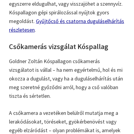
egyszerre eldugulhat, vagy visszajöhet a szennyvíz.
Kóspallagon gépi spirálozással nyújtok gyors
megoldást.
Gyűjtőcső és csatorna duguláselhárítás
részletesen
.
Csőkamerás vizsgálat Kóspallag
Goldner Zoltán Kóspallagon csőkamerás
vizsgálatot is vállal – ha nem egyértelmű, hol és mi
okozza a dugulást, vagy ha a duguláselhárítás után
meg szeretné győződni arról, hogy a cső valóban
tiszta és sértetlen.
A csőkamera a vezetéken belülről mutatja meg a
lerakódásokat, töréseket, gyökérbenövést vagy
egyéb elzáródást – olyan problémákat is, amelyek