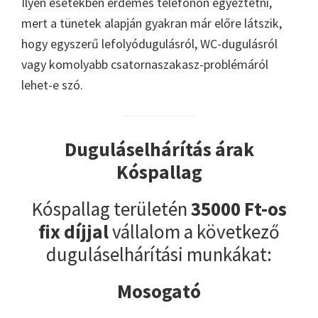
Ilyen esetekben érdemes telefonon egyeztetni,
mert a tünetek alapján gyakran már előre látszik,
hogy egyszerű lefolyódugulásról, WC-dugulásról
vagy komolyabb csatornaszakasz-problémáról
lehet-e szó.
Duguláselhárítás árak
Kóspallag
Kóspallag területén
35000 Ft-os
fix díjjal
vállalom a következő
duguláselhárítási munkákat:
Mosogató