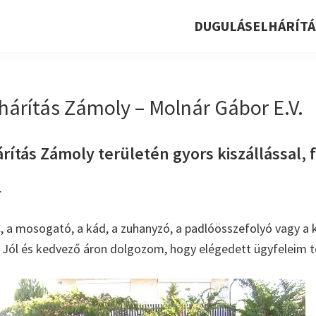
DUGULÁSELHÁRÍTÁ
hárítás Zámoly – Molnár Gábor E.V.
ítás Zámoly területén gyors kiszállással, f
.
, a mosogató, a kád, a zuhanyzó, a padlóösszefolyó vagy a k
. Jól és kedvező áron dolgozom, hogy elégedett ügyfeleim t