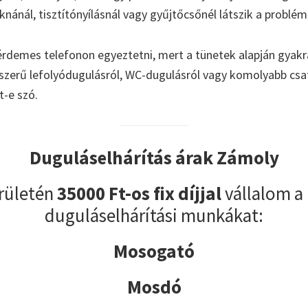
aknánál, tisztítónyílásnál vagy gyűjtőcsőnél látszik a problém
érdemes telefonon egyeztetni, mert a tünetek alapján gyakr
yszerű lefolyódugulásról, WC-dugulásról vagy komolyabb cs
t-e szó.
Duguláselhárítás árak Zámoly
rületén
35000 Ft-os fix díjjal
vállalom a
duguláselhárítási munkákat:
Mosogató
Mosdó