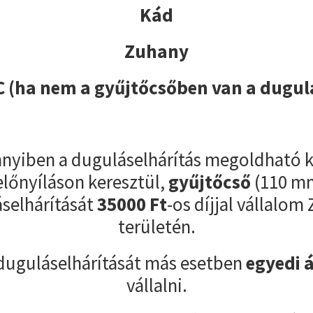
Kád
Zuhany
 (ha nem a gyűjtőcsőben van a dugul
yiben a duguláselhárítás megoldható k
előnyíláson keresztül,
gyűjtőcső
(110 m
selhárítását
35000
Ft
-os díjjal vállalom
területén.
duguláselhárítását más esetben
egyedi 
vállalni.