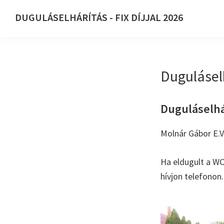
Ugrás
Skip
DUGULÁSELHÁRÍTÁS - FIX DÍJJAL 2026
az
to
DUGULÁSELHÁRÍTÁS
elsődleges
main
-
navigációhoz
content
FIX
Dugulásel
DÍJJAL
2026
Duguláselhár
Molnár Gábor E.V
Ha eldugult a WC
hívjon telefonon