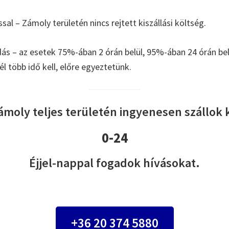
ssal – Zámoly területén nincs rejtett kiszállási költség.
s – az esetek 75%-ában 2 órán belül, 95%-ában 24 órán b
l több idő kell, előre egyeztetünk.
ámoly teljes területén ingyenesen szállok k
0-24
Éjjel-nappal fogadok hívásokat.
+36 20 374 5880