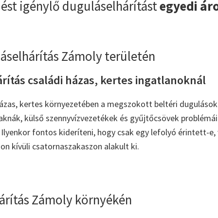
ést igénylő duguláselhárítást
egyedi ár
áselhárítás Zámoly területén
ítás családi házas, kertes ingatlanoknál
ázas, kertes környezetében a megszokott beltéri dugulások 
tóaknák, külső szennyvízvezetékek és gyűjtőcsövek problémái 
Ilyenkor fontos kideríteni, hogy csak egy lefolyó érintett-e,
on kívüli csatornaszakaszon alakult ki.
árítás Zámoly környékén