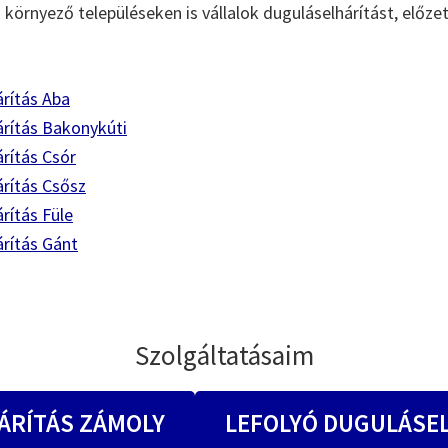
 környező településeken is vállalok duguláselhárítást, előze
rítás Aba
árítás Bakonykúti
rítás Csór
rítás Csősz
rítás Füle
rítás Gánt
Szolgáltatásaim
ÁRÍTÁS ZÁMOLY
LEFOLYÓ DUGULÁSE