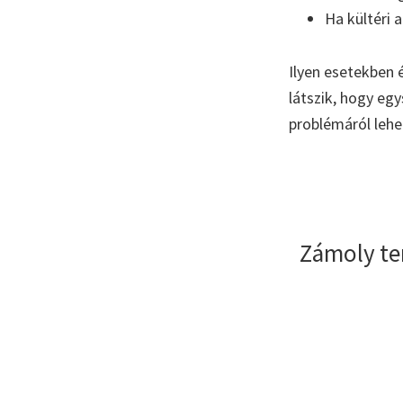
Ha kültéri 
Ilyen esetekben 
látszik, hogy eg
problémáról lehe
Zámoly te