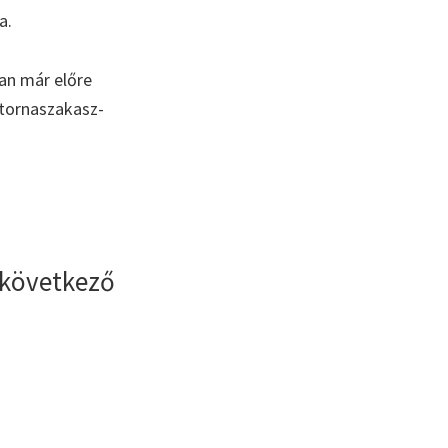
a.
an már előre
atornaszakasz-
 következő