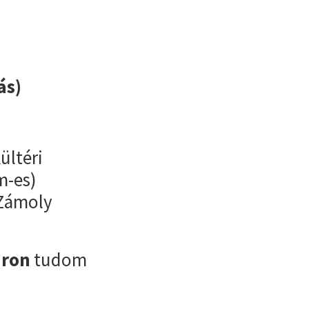
ás)
ültéri
m-es)
 Zámoly
áron
tudom