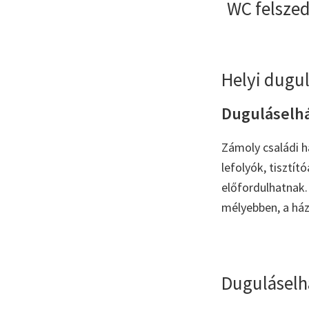
WC felszed
Helyi dugul
Duguláselhár
Zámoly családi h
lefolyók, tisztí
előfordulhatnak. 
mélyebben, a ház
Duguláselh