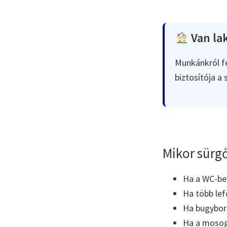
Van lak
Munkánkról fe
biztosítója a
Mikor sürgő
Ha a WC-ben 
Ha több lef
Ha bugyboré
Ha a mosoga