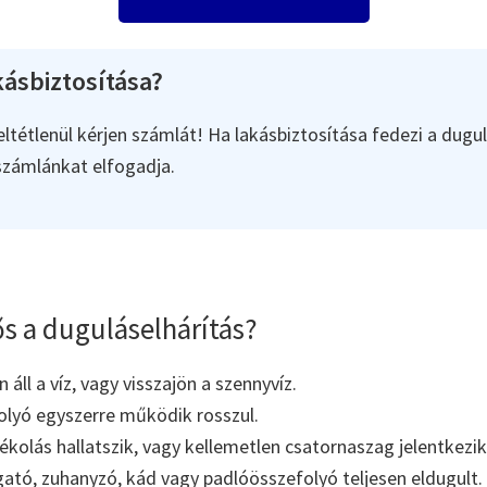
ásbiztosítása?
ltétlenül kérjen számlát! Ha lakásbiztosítása fedezi a dugul
 számlánkat elfogadja.
s a duguláselhárítás?
áll a víz, vagy visszajön a szennyvíz.
olyó egyszerre működik rosszul.
kolás hallatszik, vagy kellemetlen csatornaszag jelentkezik
tó, zuhanyzó, kád vagy padlóösszefolyó teljesen eldugult.