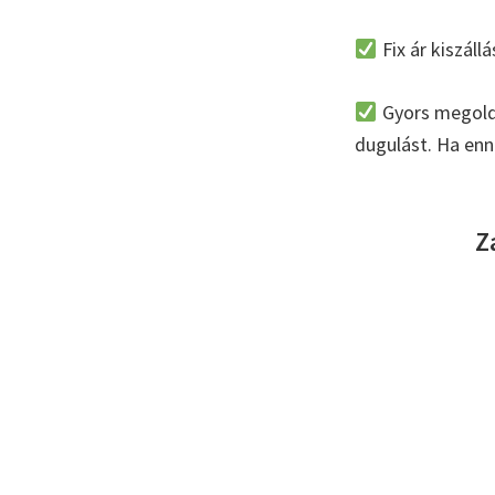
Fix ár kiszállá
Gyors megoldá
dugulást. Ha enné
Z