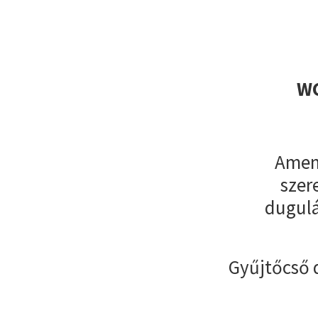
WC
Amenn
szer
dugulá
Gyűjtőcső 