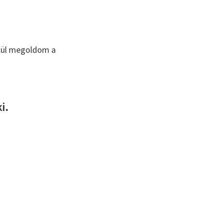
elül megoldom a
i.