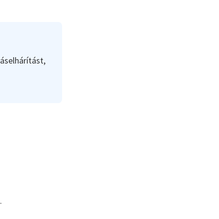
áselhárítást,
.