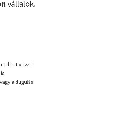
on
vállalok.
mellett udvari
is
 vagy a dugulás