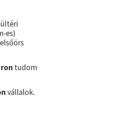
ültéri
m-es)
Felsőörs
áron
tudom
on
vállalok.