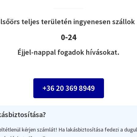
lsőörs teljes területén ingyenesen szállok 
0-24
Éjjel-nappal fogadok hívásokat.
+36 20 369 8949
ásbiztosítása?
ltétlenül kérjen számlát! Ha lakásbiztosítása fedezi a dugul