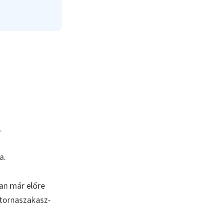
.
a.
an már előre
atornaszakasz-