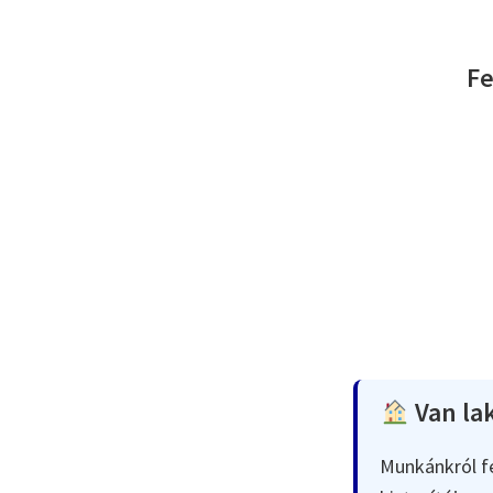
Fe
Van lak
Munkánkról fe