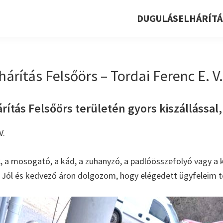
DUGULÁSELHÁRÍTÁ
árítás Felsőörs – Tordai Ferenc E. V.
ítás Felsőörs területén gyors kiszállással, 
V.
, a mosogató, a kád, a zuhanyzó, a padlóösszefolyó vagy a k
. Jól és kedvező áron dolgozom, hogy elégedett ügyfeleim t