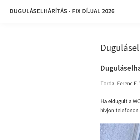
Ugrás
Skip
DUGULÁSELHÁRÍTÁS - FIX DÍJJAL 2026
az
to
DUGULÁSELHÁRÍTÁS
elsődleges
main
-
navigációhoz
content
FIX
Duguláselh
DÍJJAL
2026
Duguláselhár
Tordai Ferenc E. 
Ha eldugult a WC
hívjon telefonon