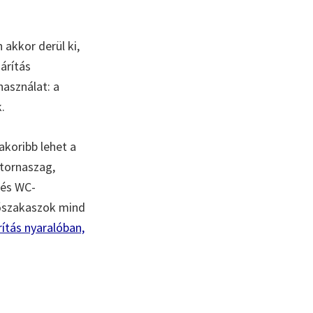
 akkor derül ki,
árítás
használat: a
.
akoribb lehet a
tornaszag,
 és WC-
sőszakaszok mind
ítás nyaralóban,