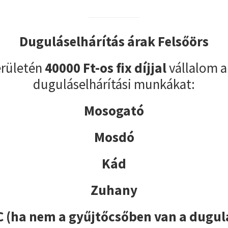
Duguláselhárítás árak Felsőörs
erületén
40000 Ft-os fix díjjal
vállalom a
duguláselhárítási munkákat:
Mosogató
Mosdó
Kád
Zuhany
 (ha nem a gyűjtőcsőben van a dugul