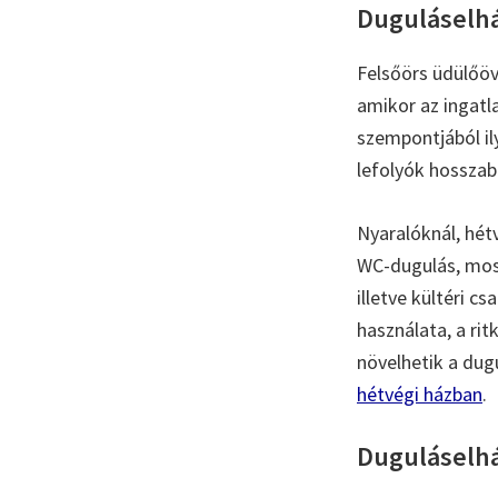
Duguláselhá
Felsőörs üdülőöv
amikor az ingatl
szempontjából il
lefolyók hosszabb
Nyaralóknál, hét
WC-dugulás, mos
illetve kültéri 
használata, a ri
növelhetik a dugu
hétvégi házban
.
Duguláselhár