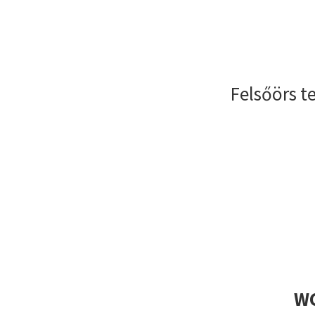
Felsőörs t
WC