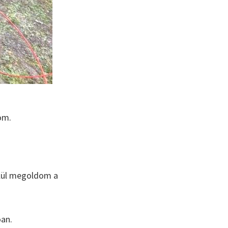
om.
elül megoldom a
óan.