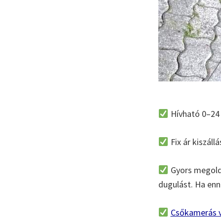
Hívható 0–24 
Fix ár kiszállá
Gyors megoldá
dugulást. Ha enné
Csőkamerás v