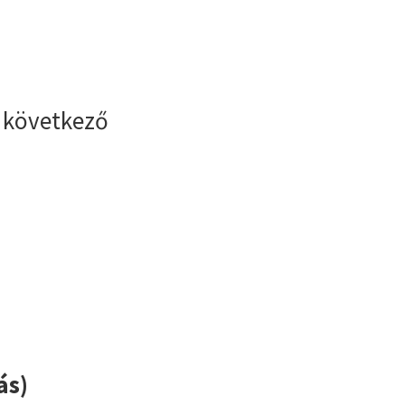
 következő
ás)