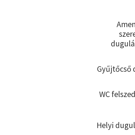
Amenn
szer
dugulá
Gyűjtőcső 
WC felszed
Helyi dugul