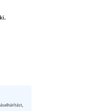
ki.
áselhárítást,