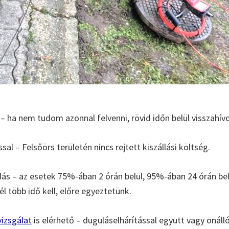
– ha nem tudom azonnal felvenni, rövid időn belül visszahív
ssal – Felsőörs területén nincs rejtett kiszállási költség.
s – az esetek 75%-ában 2 órán belül, 95%-ában 24 órán b
l több idő kell, előre egyeztetünk.
izsgálat
is elérhető – duguláselhárítással együtt vagy önáll