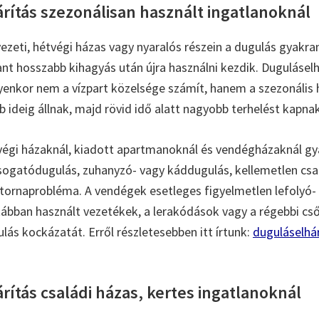
rítás szezonálisan használt ingatlanoknál
ezeti, hétvégi házas vagy nyaralós részein a dugulás gyakran
ant hosszabb kihagyás után újra használni kezdik. Duguláselh
yenkor nem a vízpart közelsége számít, hanem a szezonális 
 ideig állnak, majd rövid idő alatt nagyobb terhelést kapnak
végi házaknál, kiadott apartmanoknál és vendégházaknál gy
ogatódugulás, zuhanyzó- vagy káddugulás, kellemetlen csa
csatornaprobléma. A vendégek esetleges figyelmetlen lefolyó-
tkábban használt vezetékek, a lerakódások vagy a régebbi c
lás kockázatát. Erről részletesebben itt írtunk:
duguláselhár
ítás családi házas, kertes ingatlanoknál