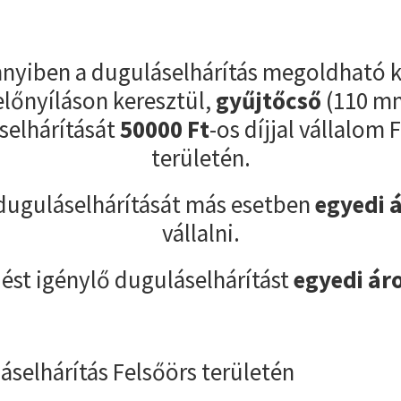
yiben a duguláselhárítás megoldható k
előnyíláson keresztül,
gyűjtőcső
(110 m
selhárítását
50000
Ft
-os díjjal vállalom 
területén.
duguláselhárítását más esetben
egyedi 
vállalni.
ést igénylő duguláselhárítást
egyedi ár
áselhárítás Felsőörs területén