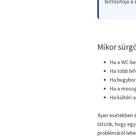
biztosítója a
Mikor sürgő
Ha a WC-ben 
Ha több lef
Ha bugyboré
Ha a mosoga
Ha kültéri 
Ilyen esetekben 
látszik, hogy eg
problémáról lehe