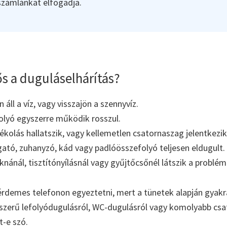
 számlánkat elfogadja.
s a duguláselhárítás?
áll a víz, vagy visszajön a szennyvíz.
olyó egyszerre működik rosszul.
kolás hallatszik, vagy kellemetlen csatornaszag jelentkezik
tó, zuhanyzó, kád vagy padlóösszefolyó teljesen eldugult.
aknánál, tisztítónyílásnál vagy gyűjtőcsőnél látszik a problém
érdemes telefonon egyeztetni, mert a tünetek alapján gyakr
yszerű lefolyódugulásról, WC-dugulásról vagy komolyabb cs
t-e szó.