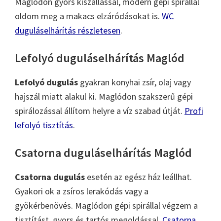
Maglódon gyors kiszállással, modern gépi spirállal
oldom meg a makacs elzáródásokat is.
WC
duguláselhárítás részletesen
.
Lefolyó duguláselhárítás Maglód
Lefolyó dugulás
gyakran konyhai zsír, olaj vagy
hajszál miatt alakul ki. Maglódon szakszerű gépi
spirálozással állítom helyre a víz szabad útját.
Profi
lefolyó tisztítás
.
Csatorna duguláselhárítás Maglód
Csatorna dugulás
esetén az egész ház leállhat.
Gyakori ok a zsíros lerakódás vagy a
gyökérbenövés. Maglódon gépi spirállal végzem a
tisztítást, gyors és tartós megoldással.
Csatorna