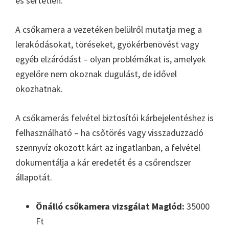
és sértetlen.
A csőkamera a vezetéken belülről mutatja meg a
lerakódásokat, töréseket, gyökérbenövést vagy
egyéb elzáródást – olyan problémákat is, amelyek
egyelőre nem okoznak dugulást, de idővel
okozhatnak.
A csőkamerás felvétel biztosítói kárbejelentéshez is
felhasználható – ha csőtörés vagy visszaduzzadó
szennyvíz okozott kárt az ingatlanban, a felvétel
dokumentálja a kár eredetét és a csőrendszer
állapotát.
Önálló csőkamera vizsgálat Maglód:
35000
Ft