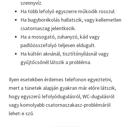
szennyvíz.
Ha több lefolyó egyszerre működik rosszul.
Ha bugyborékolás hallatszik, vagy kellemetlen
csatornaszag jelentkezik.
Ha a mosogató, zuhanyzó, kád vagy
padlóösszefolyó teljesen eldugult.
Ha kültéri aknánál, tisztítónyílásnál vagy
gyűjtőcsőnél látszik a probléma.
Ilyen esetekben érdemes telefonon egyeztetni,
mert a tünetek alapján gyakran már előre látszik,
hogy egyszerű lefolyódugulásról, WC-dugulásról
vagy komolyabb csatornaszakasz-problémáról
lehet-e szó.