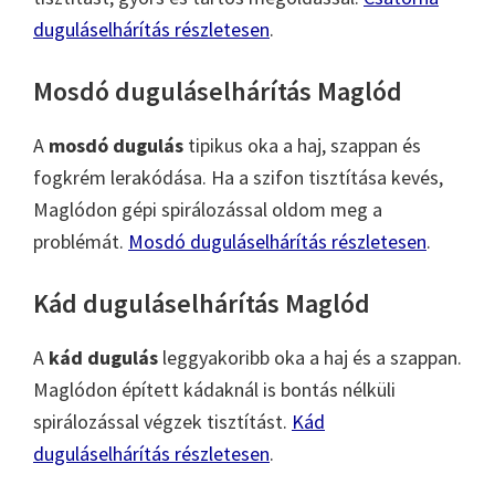
duguláselhárítás részletesen
.
Mosdó duguláselhárítás Maglód
A
mosdó dugulás
tipikus oka a haj, szappan és
fogkrém lerakódása. Ha a szifon tisztítása kevés,
Maglódon gépi spirálozással oldom meg a
problémát.
Mosdó duguláselhárítás részletesen
.
Kád duguláselhárítás Maglód
A
kád dugulás
leggyakoribb oka a haj és a szappan.
Maglódon épített kádaknál is bontás nélküli
spirálozással végzek tisztítást.
Kád
duguláselhárítás részletesen
.