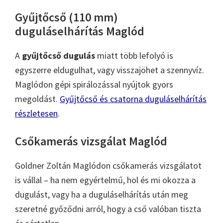
Gyűjtőcső (110 mm)
duguláselhárítás Maglód
A
gyűjtőcső dugulás
miatt több lefolyó is
egyszerre eldugulhat, vagy visszajöhet a szennyvíz.
Maglódon gépi spirálozással nyújtok gyors
megoldást.
Gyűjtőcső és csatorna duguláselhárítás
részletesen
.
Csőkamerás vizsgálat Maglód
Goldner Zoltán Maglódon csőkamerás vizsgálatot
is vállal – ha nem egyértelmű, hol és mi okozza a
dugulást, vagy ha a duguláselhárítás után meg
szeretné győződni arról, hogy a cső valóban tiszta