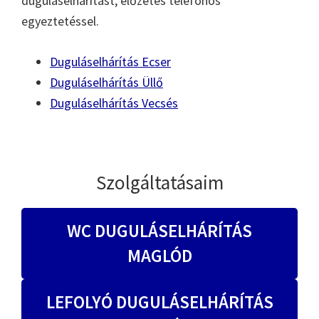
duguláselhárítást, előzetes telefonos
egyeztetéssel.
Duguláselhárítás Ecser
Duguláselhárítás Üllő
Duguláselhárítás Vecsés
Szolgáltatásaim
WC DUGULÁSELHÁRÍTÁS
MAGLÓD
LEFOLYÓ DUGULÁSELHÁRÍTÁS