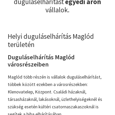
duguláselhárítást
egyedi áron
vállalok.
Helyi duguláselhárítás Maglód
területén
Duguláselhárítás Maglód
városrészeiben
Maglód több részén is vállalok duguláselhárítást,
többek között ezekben a városrészekben:
Klenovatelep, Központ. Családi házaknál,
társasházaknál, lakásoknál, üzlethelyiségeknél és
szükség esetén kültéri csatornaszakaszoknál is
segítek a hiba elhárításában.