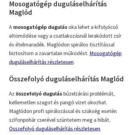
Mosogatógép duguláselhárítás
Maglód
A
mosogatógép dugulás
oka lehet a kifolyócső
eltömődése vagy a csatlakozásnál lerakódott zsír
és ételmaradék. Maglódon spirálos tisztítással
biztosítom a zavartalan működést.
Mosogatógép
duguláselhárítás részletesen
.
Összefolyó duguláselhárítás Maglód
Az
összefolyó dugulás
bűzelzárási problémát,
kellemetlen szagot és pangó vizet okozhat.
Maglódon profi spirálozással és szükség esetén
szifonpohár cserével szüntetem meg a hibát.
Összefolyó duguláselhárítás részletesen
.