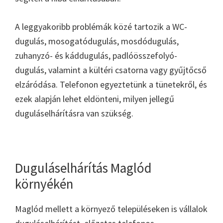
A leggyakoribb problémák közé tartozik a WC-
dugulás, mosogatódugulás, mosdódugulás,
zuhanyzó- és káddugulás, padlóösszefolyó-
dugulás, valamint a kültéri csatorna vagy gyűjtőcső
elzáródása. Telefonon egyeztetünk a tünetekről, és
ezek alapján lehet eldönteni, milyen jellegű
duguláselhárításra van szükség.
Duguláselhárítás Maglód
környékén
Maglód mellett a környező településeken is vállalok