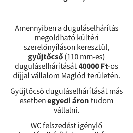
Amennyiben a duguláselhárítás
megoldható kültéri
szerelőnyíláson keresztül,
gyűjtőcső
(110 mm-es)
duguláselhárítását
40000
Ft
-os
díjjal vállalom Maglód területén.
Gyűjtőcső duguláselhárítását más
esetben
egyedi áron
tudom
vállalni.
WC felszedést igénylő