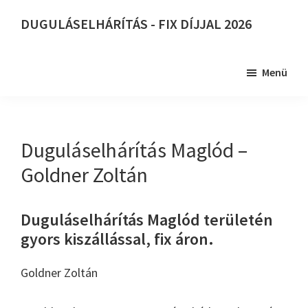
Skip
DUGULÁSELHÁRÍTÁS - FIX DÍJJAL 2026
to
DUGULÁSELHÁRÍTÁS
main
-
content
Menü
FIX
DÍJJAL
2026
Duguláselhárítás Maglód –
Goldner Zoltán
Duguláselhárítás Maglód területén
gyors kiszállással, fix áron.
Goldner Zoltán