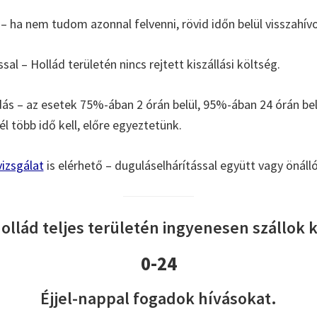
– ha nem tudom azonnal felvenni, rövid időn belül visszahív
ssal – Hollád területén nincs rejtett kiszállási költség.
s – az esetek 75%-ában 2 órán belül, 95%-ában 24 órán b
l több idő kell, előre egyeztetünk.
izsgálat
is elérhető – duguláselhárítással együtt vagy önáll
ollád teljes területén ingyenesen szállok k
0-24
Éjjel-nappal fogadok hívásokat.