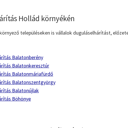
árítás Hollád környékén
környező településeken is vállalok duguláselhárítást, előzet
árítás Balatonberény
rítás Balatonkeresztúr
árítás Balatonmáriafürdő
árítás Balatonszentgyörgy
rítás Balatonújlak
árítás Böhönye