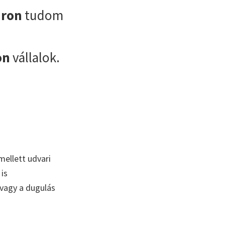
áron
tudom
on
vállalok.
mellett udvari
is
 vagy a dugulás