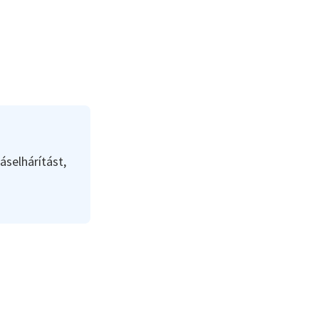
áselhárítást,