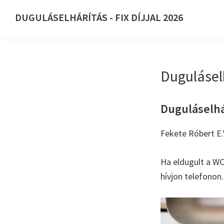
Ugrás
Skip
DUGULÁSELHÁRÍTÁS - FIX DÍJJAL 2026
az
to
DUGULÁSELHÁRÍTÁS
elsődleges
main
-
navigációhoz
content
FIX
Duguláselh
DÍJJAL
2026
Duguláselhár
Fekete Róbert E.
Ha eldugult a WC
hívjon telefonon