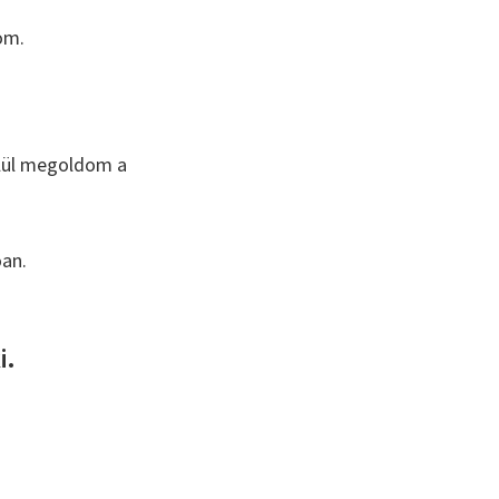
om.
elül megoldom a
óan.
i.