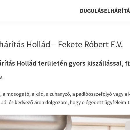
DUGULÁSELHÁRÍTÁ
árítás Hollád – Fekete Róbert E.V.
ítás Hollád területén gyors kiszállással, fi
V.
, a mosogató, a kád, a zuhanyzó, a padlóösszefolyó vagy a k
. Jól és kedvező áron dolgozom, hogy elégedett ügyfeleim t