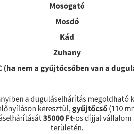
Mosogató
Mosdó
Kád
Zuhany
 (ha nem a gyűjtőcsőben van a dugul
yiben a duguláselhárítás megoldható k
előnyíláson keresztül,
gyűjtőcső
(110 m
áselhárítását
35000
Ft
-os díjjal vállalom
területén.