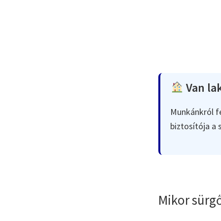
Van lak
Munkánkról fe
biztosítója a
Mikor sürgő