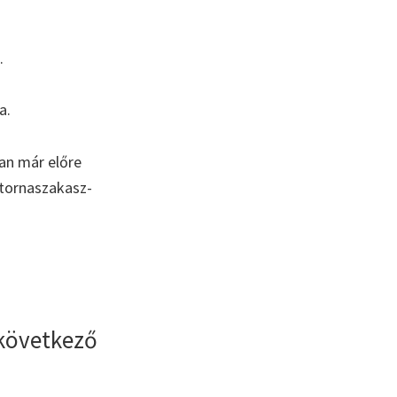
.
a.
an már előre
atornaszakasz-
 következő