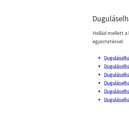
Duguláselh
Hollád mellett a 
egyeztetéssel.
Duguláselh
Duguláselhá
Duguláselh
Duguláselh
Duguláselhá
Duguláselh