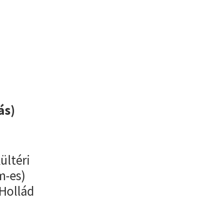
ás)
ültéri
m-es)
 Hollád