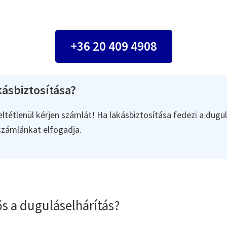
+36 20 409 4908
ásbiztosítása?
ltétlenül kérjen számlát! Ha lakásbiztosítása fedezi a dugul
 számlánkat elfogadja.
s a duguláselhárítás?