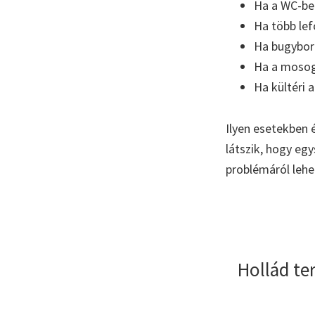
Ha a WC-ben 
Ha több lef
Ha bugyboré
Ha a mosoga
Ha kültéri 
Ilyen esetekben 
látszik, hogy eg
problémáról lehe
Hollád te