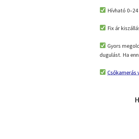
Hívható 0–24 
Fix ár kiszállá
Gyors megoldá
dugulást. Ha enné
Csőkamerás v
H