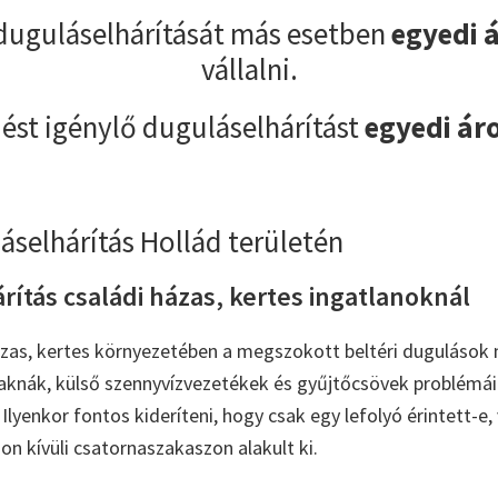
duguláselhárítását más esetben
egyedi 
vállalni.
ést igénylő duguláselhárítást
egyedi ár
áselhárítás Hollád területén
ítás családi házas, kertes ingatlanoknál
ázas, kertes környezetében a megszokott beltéri dugulások 
tóaknák, külső szennyvízvezetékek és gyűjtőcsövek problémái 
Ilyenkor fontos kideríteni, hogy csak egy lefolyó érintett-e,
on kívüli csatornaszakaszon alakult ki.