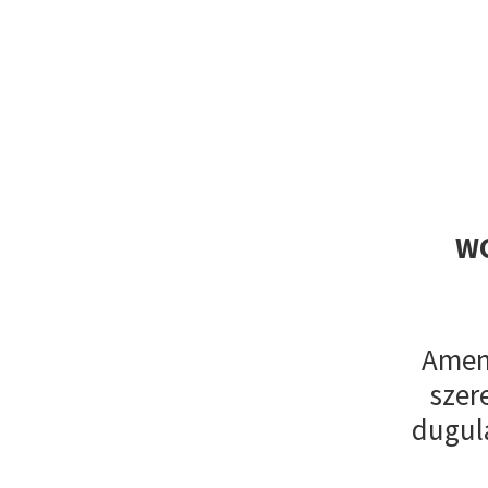
WC
Amenn
szer
dugul