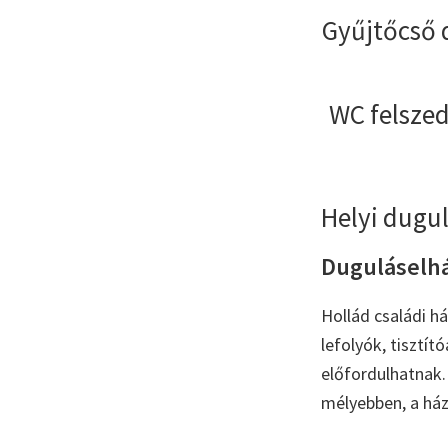
Gyűjtőcső 
WC felszed
Helyi dugul
Duguláselhár
Hollád családi h
lefolyók, tisztí
előfordulhatnak. 
mélyebben, a ház