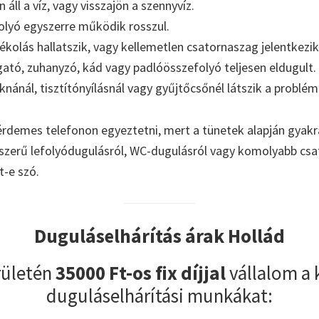
áll a víz, vagy visszajön a szennyvíz.
olyó egyszerre működik rosszul.
kolás hallatszik, vagy kellemetlen csatornaszag jelentkezik
tó, zuhanyzó, kád vagy padlóösszefolyó teljesen eldugult.
aknánál, tisztítónyílásnál vagy gyűjtőcsőnél látszik a problém
érdemes telefonon egyeztetni, mert a tünetek alapján gyakr
yszerű lefolyódugulásról, WC-dugulásról vagy komolyabb cs
t-e szó.
Duguláselhárítás árak Hollád
rületén
35000 Ft-os fix díjjal
vállalom a
duguláselhárítási munkákat: