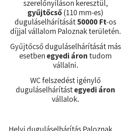
szerelőnyíláson keresztül,
gyűjtőcső
(110 mm-es)
duguláselhárítását
50000
Ft
-os
díjjal vállalom Paloznak területén.
Gyűjtőcső duguláselhárítását más
esetben
egyedi áron
tudom
vállalni.
WC felszedést igénylő
duguláselhárítást
egyedi áron
vállalok.
Helyi duguláselhárítás Paloznak