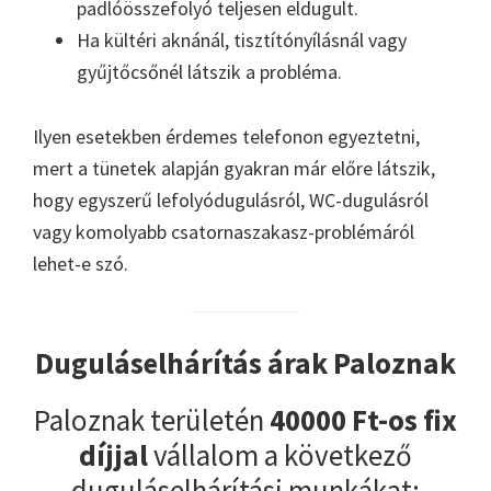
padlóösszefolyó teljesen eldugult.
Ha kültéri aknánál, tisztítónyílásnál vagy
gyűjtőcsőnél látszik a probléma.
Ilyen esetekben érdemes telefonon egyeztetni,
mert a tünetek alapján gyakran már előre látszik,
hogy egyszerű lefolyódugulásról, WC-dugulásról
vagy komolyabb csatornaszakasz-problémáról
lehet-e szó.
Duguláselhárítás árak Paloznak
Paloznak területén
40000 Ft-os fix
díjjal
vállalom a következő
duguláselhárítási munkákat: