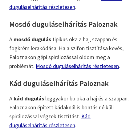
duguláselhárítás részletesen
.
Mosdó duguláselhárítás Paloznak
A
mosdó dugulás
tipikus oka a haj, szappan és
fogkrém lerakódása. Ha a szifon tisztítása kevés,
Paloznakon gépi spirálozással oldom meg a
problémát.
Mosdó duguláselhárítás részletesen
.
Kád duguláselhárítás Paloznak
A
kád dugulás
leggyakoribb oka a haj és a szappan.
Paloznakon épített kádaknál is bontás nélküli
spirálozással végzek tisztítást.
Kád
duguláselhárítás részletesen
.