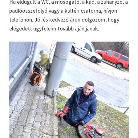
Ha eldugult a WC, a mosogató, a kád, a zuhanyzó, a
padlóösszefolyó vagy a kültéri csatorna, hívjon
telefonon. Jól és kedvező áron dolgozom, hogy
elégedett ügyfeleim tovább ajánljanak.