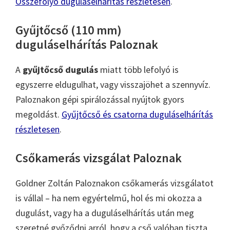
Összefolyó duguláselhárítás részletesen
.
Gyűjtőcső (110 mm)
duguláselhárítás Paloznak
A
gyűjtőcső dugulás
miatt több lefolyó is
egyszerre eldugulhat, vagy visszajöhet a szennyvíz.
Paloznakon gépi spirálozással nyújtok gyors
megoldást.
Gyűjtőcső és csatorna duguláselhárítás
részletesen
.
Csőkamerás vizsgálat Paloznak
Goldner Zoltán Paloznakon csőkamerás vizsgálatot
is vállal – ha nem egyértelmű, hol és mi okozza a
dugulást, vagy ha a duguláselhárítás után meg
szeretné győződni arról, hogy a cső valóban tiszta