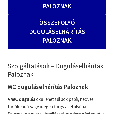
PALOZNAK
ÖSSZEFOLYÓ
DUGULÁSELHÁRÍTÁS
PALOZNAK
Szolgáltatások – Duguláselhárítás
Paloznak
WC duguláselhárítás Paloznak
A
WC dugulás
oka lehet túl sok papír, nedves
törlőkendő vagy idegen tárgy a lefolyóban.
Paloznakon gyors kiszállással, modern gépi spirállal