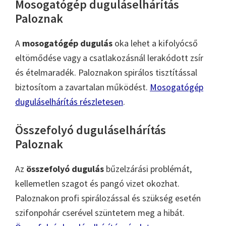
Mosogatógép duguláselhárítás
Paloznak
A
mosogatógép dugulás
oka lehet a kifolyócső
eltömődése vagy a csatlakozásnál lerakódott zsír
és ételmaradék. Paloznakon spirálos tisztítással
biztosítom a zavartalan működést.
Mosogatógép
duguláselhárítás részletesen
.
Összefolyó duguláselhárítás
Paloznak
Az
összefolyó dugulás
bűzelzárási problémát,
kellemetlen szagot és pangó vizet okozhat.
Paloznakon profi spirálozással és szükség esetén
szifonpohár cserével szüntetem meg a hibát.