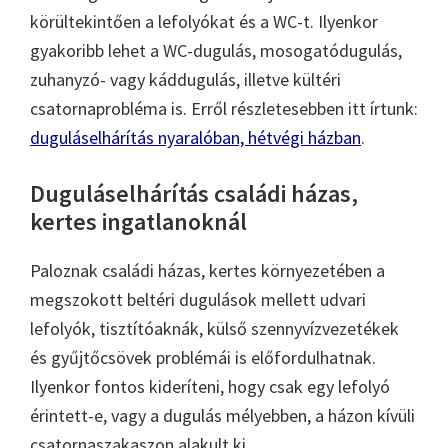
körültekintően a lefolyókat és a WC-t. Ilyenkor
gyakoribb lehet a WC-dugulás, mosogatódugulás,
zuhanyzó- vagy káddugulás, illetve kültéri
csatornaprobléma is. Erről részletesebben itt írtunk:
duguláselhárítás nyaralóban, hétvégi házban
.
Duguláselhárítás családi házas,
kertes ingatlanoknál
Paloznak családi házas, kertes környezetében a
megszokott beltéri dugulások mellett udvari
lefolyók, tisztítóaknák, külső szennyvízvezetékek
és gyűjtőcsövek problémái is előfordulhatnak.
Ilyenkor fontos kideríteni, hogy csak egy lefolyó
érintett-e, vagy a dugulás mélyebben, a házon kívüli
csatornaszakaszon alakult ki.