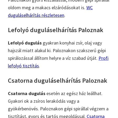
oldom meg a makacs elzáródásokat is.
WC
duguláselhárítás részletesen
.
Lefolyó duguláselhárítás Paloznak
Lefolyó dugulás
gyakran konyhai zsír, olaj vagy
hajszál miatt alakul ki. Paloznakon szakszerű gépi
spirálozással állítom helyre a víz szabad útját.
Profi
lefolyó tisztítás
.
Csatorna duguláselhárítás Paloznak
Csatorna dugulás
esetén az egész ház leállhat.
Gyakori ok a zsíros lerakódás vagy a
gyökérbenövés. Paloznakon gépi spirállal végzem a
tisztítást, gyors és tartós megoldással.
Csatorna