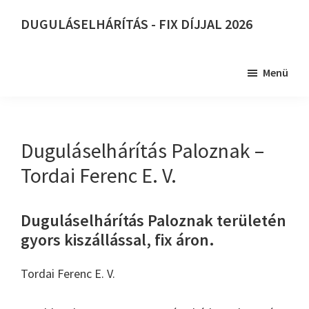
Skip
DUGULÁSELHÁRÍTÁS - FIX DÍJJAL 2026
to
DUGULÁSELHÁRÍTÁS
main
-
content
Menü
FIX
DÍJJAL
2026
Duguláselhárítás Paloznak –
Tordai Ferenc E. V.
Duguláselhárítás Paloznak területén
gyors kiszállással, fix áron.
Tordai Ferenc E. V.