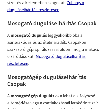
vizet és a kellemetlen szagokat.
Zuhanyzó
duguláselhárítás részletesen
.
Mosogató duguláselhárítás Csopak
A
mosogató dugulás
leggyakoribb oka a
zsírlerakódás és az ételmaradék. Csopakon
szakszerű gépi spirálozással oldom meg a makacs
elzáródásokat.
Mosogató duguláselhárítás
részletesen
.
Mosogatógép duguláselhárítás
Csopak
A
mosogatógép dugulás
oka lehet a kifolyócső
eltömődése vagy a csatlakozásnál lerakódott zsír