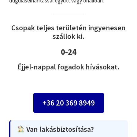
duguláselhárítással együtt vagy önállóan.
Csopak teljes területén ingyenesen
szállok ki.
0-24
Éjjel-nappal fogadok hívásokat.
+36 20 369 8949
Van lakásbiztosítása?