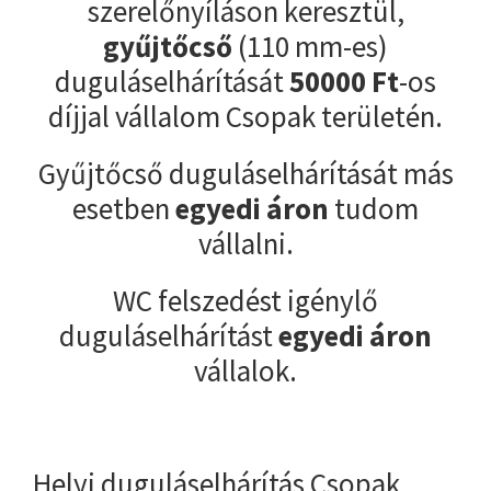
szerelőnyíláson keresztül,
gyűjtőcső
(110 mm-es)
duguláselhárítását
50000
Ft
-os
díjjal vállalom Csopak területén.
Gyűjtőcső duguláselhárítását más
esetben
egyedi áron
tudom
vállalni.
WC felszedést igénylő
duguláselhárítást
egyedi áron
vállalok.
Helyi duguláselhárítás Csopak