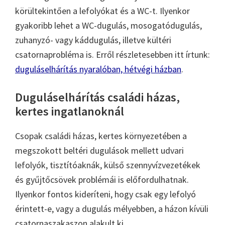
körültekintően a lefolyókat és a WC-t. Ilyenkor
gyakoribb lehet a WC-dugulás, mosogatódugulás,
zuhanyzó- vagy káddugulás, illetve kültéri
csatornaprobléma is. Erről részletesebben itt írtunk:
duguláselhárítás nyaralóban, hétvégi házban
.
Duguláselhárítás családi házas,
kertes ingatlanoknál
Csopak családi házas, kertes környezetében a
megszokott beltéri dugulások mellett udvari
lefolyók, tisztítóaknák, külső szennyvízvezetékek
és gyűjtőcsövek problémái is előfordulhatnak.
Ilyenkor fontos kideríteni, hogy csak egy lefolyó
érintett-e, vagy a dugulás mélyebben, a házon kívüli
csatornaszakaszon alakult ki.