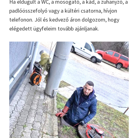
Ha eldugult a WC, a mosogató, a kád, a zuhanyzó, a
padlóösszefolyó vagy a kültéri csatorna, hívjon
telefonon. Jól és kedvező áron dolgozom, hogy
elégedett ügyfeleim tovább ajánljanak.