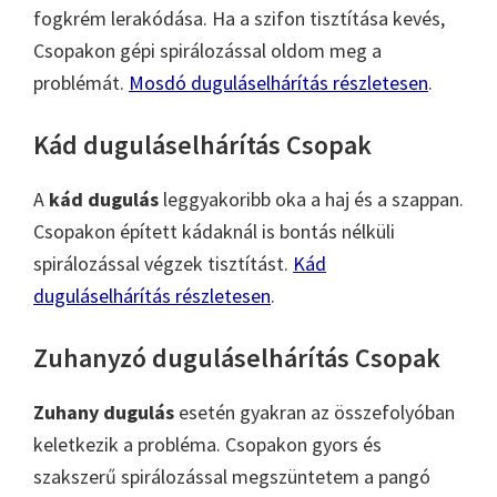
fogkrém lerakódása. Ha a szifon tisztítása kevés,
Csopakon gépi spirálozással oldom meg a
problémát.
Mosdó duguláselhárítás részletesen
.
Kád duguláselhárítás Csopak
A
kád dugulás
leggyakoribb oka a haj és a szappan.
Csopakon épített kádaknál is bontás nélküli
spirálozással végzek tisztítást.
Kád
duguláselhárítás részletesen
.
Zuhanyzó duguláselhárítás Csopak
Zuhany dugulás
esetén gyakran az összefolyóban
keletkezik a probléma. Csopakon gyors és
szakszerű spirálozással megszüntetem a pangó