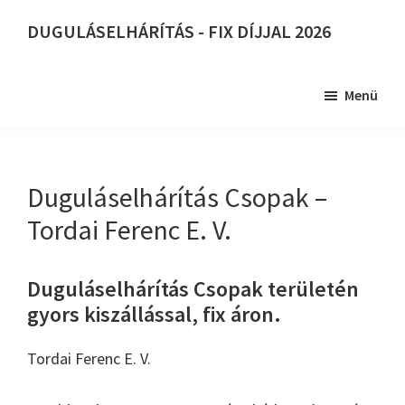
Skip
DUGULÁSELHÁRÍTÁS - FIX DÍJJAL 2026
to
DUGULÁSELHÁRÍTÁS
main
-
content
Menü
FIX
DÍJJAL
2026
Duguláselhárítás Csopak –
Tordai Ferenc E. V.
Duguláselhárítás Csopak területén
gyors kiszállással, fix áron.
Tordai Ferenc E. V.