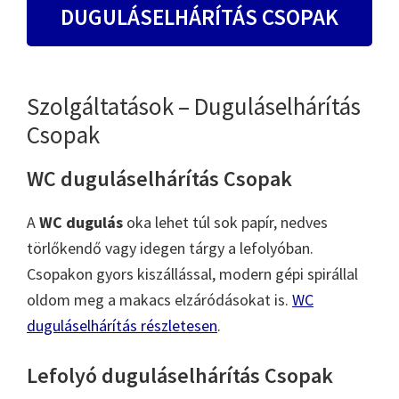
DUGULÁSELHÁRÍTÁS CSOPAK
Szolgáltatások – Duguláselhárítás
Csopak
WC duguláselhárítás Csopak
A
WC dugulás
oka lehet túl sok papír, nedves
törlőkendő vagy idegen tárgy a lefolyóban.
Csopakon gyors kiszállással, modern gépi spirállal
oldom meg a makacs elzáródásokat is.
WC
duguláselhárítás részletesen
.
Lefolyó duguláselhárítás Csopak