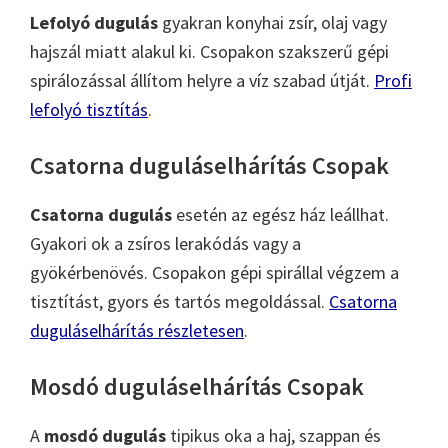
Lefolyó dugulás
gyakran konyhai zsír, olaj vagy
hajszál miatt alakul ki. Csopakon szakszerű gépi
spirálozással állítom helyre a víz szabad útját.
Profi
lefolyó tisztítás
.
Csatorna duguláselhárítás Csopak
Csatorna dugulás
esetén az egész ház leállhat.
Gyakori ok a zsíros lerakódás vagy a
gyökérbenövés. Csopakon gépi spirállal végzem a
tisztítást, gyors és tartós megoldással.
Csatorna
duguláselhárítás részletesen
.
Mosdó duguláselhárítás Csopak
A
mosdó dugulás
tipikus oka a haj, szappan és