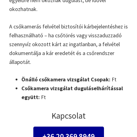
egyelőre nem okoznak dugulást, de idővel
okozhatnak.
A csőkamerás felvétel biztosítói kárbejelentéshez is
felhasználható – ha csőtörés vagy visszaduzzadó
szennyvíz okozott kárt az ingatlanban, a felvétel
dokumentálja a kár eredetét és a csőrendszer
állapotát.
Önálló csőkamera vizsgálat Csopak:
Ft
Csőkamera vizsgálat duguláselhárítással
együtt:
Ft
Kapcsolat
+36 20 369 8949