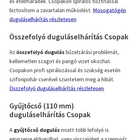
és ételmaradék. Csopakon spirálos tisztítással
biztosítom a zavartalan működést.
Mosogatógép
duguláselhárítás részletesen
.
Összefolyó duguláselhárítás Csopak
Az
összefolyó dugulás
bűzelzárási problémát,
kellemetlen szagot és pangó vizet okozhat.
Csopakon profi spirálozással és szükség esetén
szifonpohár cserével szüntetem meg a hibát.
Összefolyó duguláselhárítás részletesen
.
Gyűjtőcső (110 mm)
duguláselhárítás Csopak
A
gyűjtőcső dugulás
miatt több lefolyó is
egyszerre eldugulhat, vagy visszajöhet a szennyvíz.