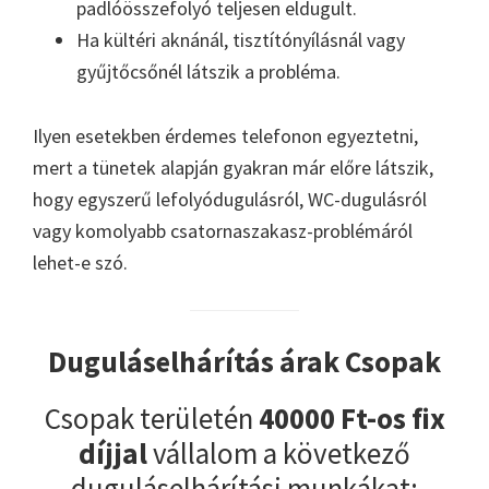
padlóösszefolyó teljesen eldugult.
Ha kültéri aknánál, tisztítónyílásnál vagy
gyűjtőcsőnél látszik a probléma.
Ilyen esetekben érdemes telefonon egyeztetni,
mert a tünetek alapján gyakran már előre látszik,
hogy egyszerű lefolyódugulásról, WC-dugulásról
vagy komolyabb csatornaszakasz-problémáról
lehet-e szó.
Duguláselhárítás árak Csopak
Csopak területén
40000 Ft-os fix
díjjal
vállalom a következő
duguláselhárítási munkákat: