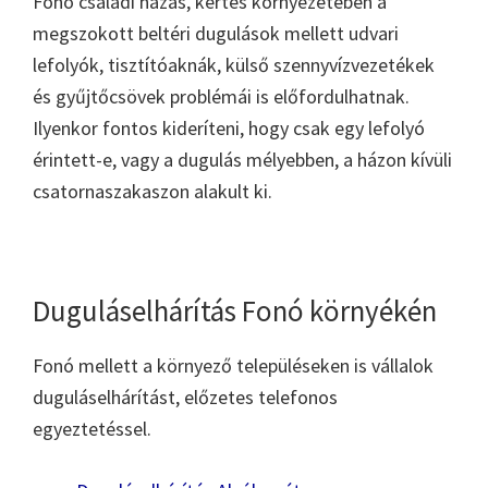
Fonó családi házas, kertes környezetében a
megszokott beltéri dugulások mellett udvari
lefolyók, tisztítóaknák, külső szennyvízvezetékek
és gyűjtőcsövek problémái is előfordulhatnak.
Ilyenkor fontos kideríteni, hogy csak egy lefolyó
érintett-e, vagy a dugulás mélyebben, a házon kívüli
csatornaszakaszon alakult ki.
Duguláselhárítás Fonó környékén
Fonó mellett a környező településeken is vállalok
duguláselhárítást, előzetes telefonos
egyeztetéssel.