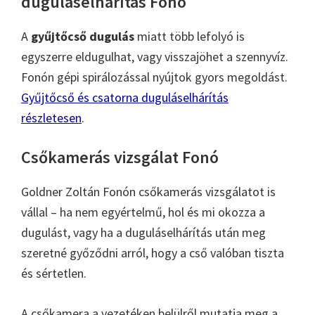
duguláselhárítás Fonó
A
gyűjtőcső dugulás
miatt több lefolyó is
egyszerre eldugulhat, vagy visszajöhet a szennyvíz.
Fonón gépi spirálozással nyújtok gyors megoldást.
Gyűjtőcső és csatorna duguláselhárítás
részletesen
.
Csőkamerás vizsgálat Fonó
Goldner Zoltán Fonón csőkamerás vizsgálatot is
vállal – ha nem egyértelmű, hol és mi okozza a
dugulást, vagy ha a duguláselhárítás után meg
szeretné győződni arról, hogy a cső valóban tiszta
és sértetlen.
A csőkamera a vezetéken belülről mutatja meg a