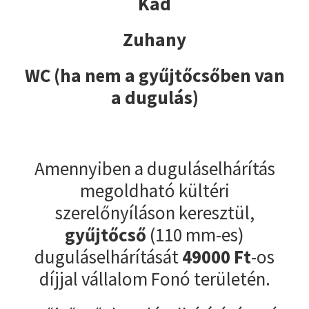
Kád
Zuhany
WC (ha nem a gyűjtőcsőben van
a dugulás)
Amennyiben a duguláselhárítás
megoldható kültéri
szerelőnyíláson keresztül,
gyűjtőcső
(110 mm-es)
duguláselhárítását
49000
Ft
-os
díjjal vállalom Fonó területén.