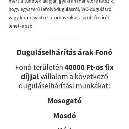
mert a tünetek alapján gyakran már előre látszik,
hogy egyszerű lefolyódugulásról, WC-dugulásról
vagy komolyabb csatornaszakasz-problémáról
lehet-e szó.
Duguláselhárítás árak Fonó
Fonó területén
40000 Ft-os fix
díjjal
vállalom a következő
duguláselhárítási munkákat:
Mosogató
Mosdó