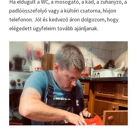
Ha eldugult a WC, a mosogató, a kád, a zuhanyzó, a
padlóösszefolyó vagy a kültéri csatorna, hívjon
telefonon. Jól és kedvező áron dolgozom, hogy
elégedett ügyfeleim tovább ajánljanak.