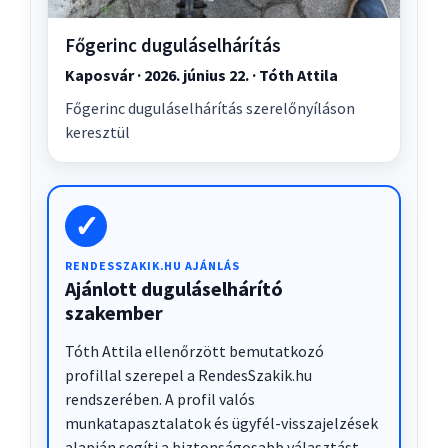
Főgerinc duguláselhárítás
Kaposvár · 2026. június 22. · Tóth Attila
Főgerinc duguláselhárítás szerelőnyíláson
keresztül
✓
RENDESSZAKIK.HU AJÁNLÁS
Ajánlott duguláselhárító
szakember
Tóth Attila ellenőrzött bemutatkozó
profillal szerepel a RendesSzakik.hu
rendszerében. A profil valós
munkatapasztalatok és ügyfél-visszajelzések
alapján segíti a biztonságosabb választást.