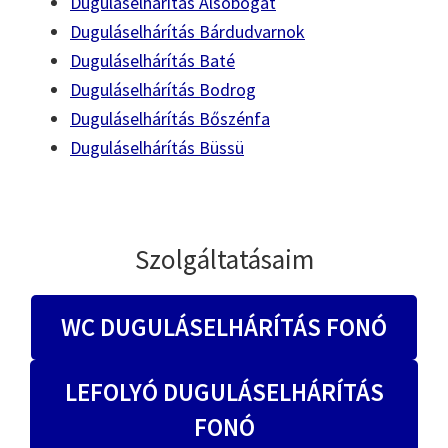
Duguláselhárítás Alsóbogát
Duguláselhárítás Bárdudvarnok
Duguláselhárítás Baté
Duguláselhárítás Bodrog
Duguláselhárítás Bőszénfa
Duguláselhárítás Büssü
Szolgáltatásaim
WC DUGULÁSELHÁRÍTÁS FONÓ
LEFOLYÓ DUGULÁSELHÁRÍTÁS
FONÓ