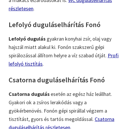
a makacs elzáródásokat is.
WC duguláselhárítás
részletesen
.
Lefolyó duguláselhárítás Fonó
Lefolyó dugulás
gyakran konyhai zsír, olaj vagy
hajszál miatt alakul ki. Fonón szakszerű gépi
spirálozással állítom helyre a víz szabad útját.
Profi
lefolyó tisztítás
.
Csatorna duguláselhárítás Fonó
Csatorna dugulás
esetén az egész ház leállhat.
Gyakori ok a zsíros lerakódás vagy a
gyökérbenövés. Fonón gépi spirállal végzem a
tisztítást, gyors és tartós megoldással.
Csatorna
duguláselhárítás részletesen
.