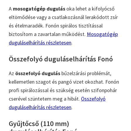
A
mosogatógép dugulás
oka lehet a kifolyócső
eltömődése vagy a csatlakozásnál lerakódott zsír
és ételmaradék. Fonón spirálos tisztítással
biztosítom a zavartalan működést.
Mosogatógép
duguláselhárítás részletesen
.
Összefolyó duguláselhárítás Fonó
Az
összefolyó dugulás
bűzelzárási problémát,
kellemetlen szagot és pangó vizet okozhat. Fonón
profi spirálozással és szükség esetén szifonpohár
cserével szüntetem meg a hibát.
Összefolyó
duguláselhárítás részletesen
.
Gyűjtőcső (110 mm)