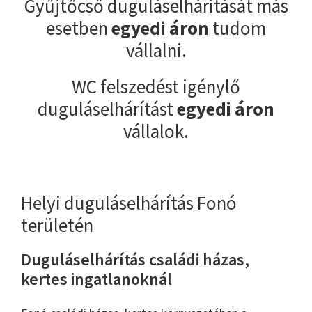
Gyűjtőcső duguláselhárítását más
esetben
egyedi áron
tudom
vállalni.
WC felszedést igénylő
duguláselhárítást
egyedi áron
vállalok.
Helyi duguláselhárítás Fonó
területén
Duguláselhárítás családi házas,
kertes ingatlanoknál