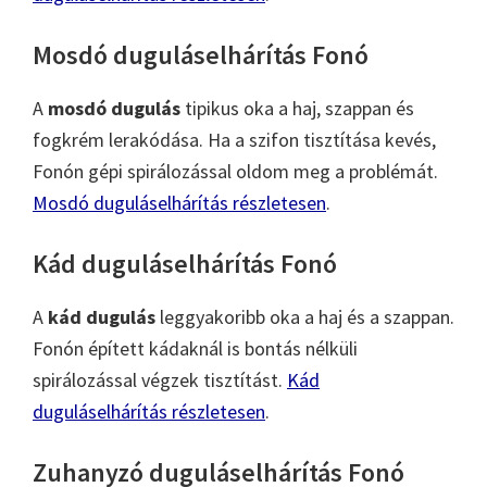
Mosdó duguláselhárítás Fonó
A
mosdó dugulás
tipikus oka a haj, szappan és
fogkrém lerakódása. Ha a szifon tisztítása kevés,
Fonón gépi spirálozással oldom meg a problémát.
Mosdó duguláselhárítás részletesen
.
Kád duguláselhárítás Fonó
A
kád dugulás
leggyakoribb oka a haj és a szappan.
Fonón épített kádaknál is bontás nélküli
spirálozással végzek tisztítást.
Kád
duguláselhárítás részletesen
.
Zuhanyzó duguláselhárítás Fonó