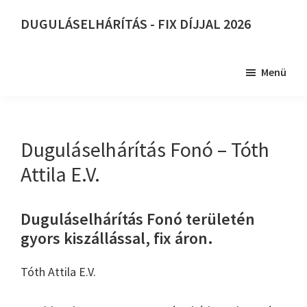
Skip
DUGULÁSELHÁRÍTÁS - FIX DÍJJAL 2026
to
DUGULÁSELHÁRÍTÁS
main
-
content
Menü
FIX
DÍJJAL
2026
Duguláselhárítás Fonó – Tóth
Attila E.V.
Duguláselhárítás Fonó területén
gyors kiszállással, fix áron.
Tóth Attila E.V.