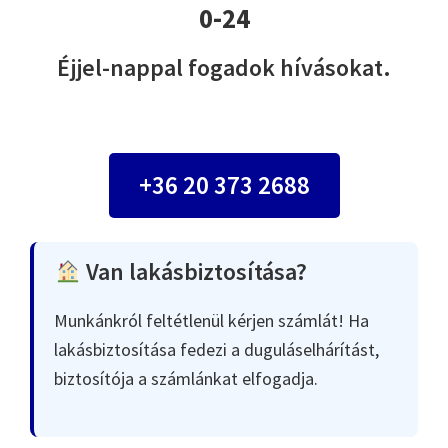
0-24
Éjjel-nappal fogadok hívásokat.
+36 20 373 2688
Van lakásbiztosítása?
Munkánkról feltétlenül kérjen számlát! Ha
lakásbiztosítása fedezi a duguláselhárítást,
biztosítója a számlánkat elfogadja.