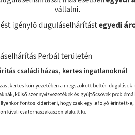
vállalni.
ést igénylő duguláselhárítást
egyedi ár
áselhárítás Perbál területén
ítás családi házas, kertes ingatlanoknál
ázas, kertes környezetében a megszokott beltéri dugulások 
tóaknák, külső szennyvízvezetékek és gyűjtőcsövek problémái 
Ilyenkor fontos kideríteni, hogy csak egy lefolyó érintett-e,
on kívüli csatornaszakaszon alakult ki.