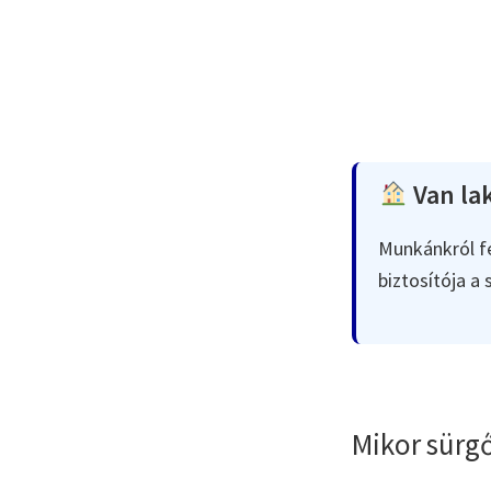
Van lak
Munkánkról fe
biztosítója a
Mikor sürgő