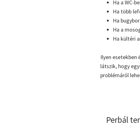
Ha a WC-ben 
Ha több lef
Ha bugyboré
Ha a mosoga
Ha kültéri 
Ilyen esetekben 
látszik, hogy eg
problémáról lehe
Perbál te