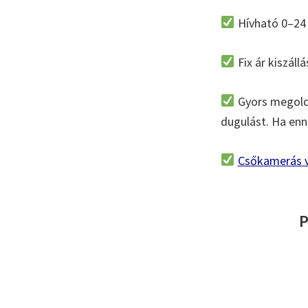
Hívható 0–24 
Fix ár kiszállá
Gyors megoldá
dugulást. Ha enné
Csőkamerás v
P