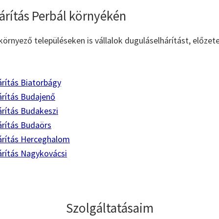
árítás Perbál környékén
környező településeken is vállalok duguláselhárítást, előzet
rítás Biatorbágy
árítás Budajenő
árítás Budakeszi
árítás Budaörs
árítás Herceghalom
árítás Nagykovácsi
Szolgáltatásaim