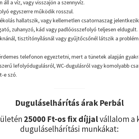
áll a víz, vagy visszajön a szennyvíz.
olyó egyszerre működik rosszul.
kolás hallatszik, vagy kellemetlen csatornaszag jelentkezik
tó, zuhanyzó, kád vagy padlóösszefolyó teljesen eldugult.
aknánál, tisztítónyílásnál vagy gyűjtőcsőnél látszik a problém
érdemes telefonon egyeztetni, mert a tünetek alapján gyakr
yszerű lefolyódugulásról, WC-dugulásról vagy komolyabb cs
t-e szó.
Duguláselhárítás árak Perbál
rületén
25000 Ft-os fix díjjal
vállalom a
duguláselhárítási munkákat: