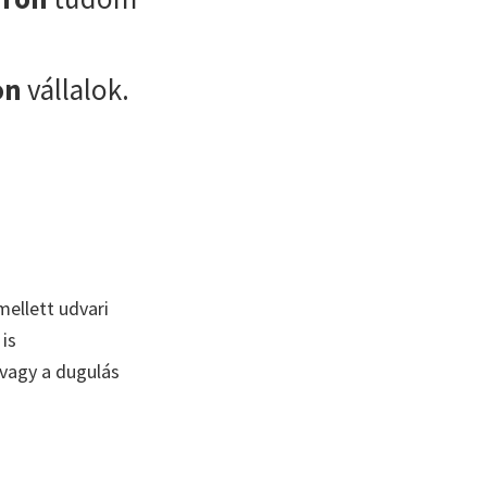
on
vállalok.
mellett udvari
is
 vagy a dugulás