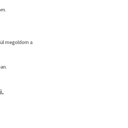
om.
elül megoldom a
óan.
i.