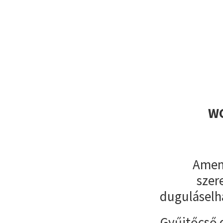
WC
Amenn
szer
duguláselh
Gyűjtőcső 