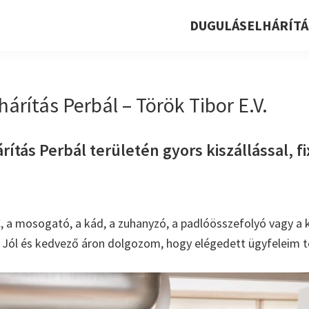
DUGULÁSELHÁRÍTÁ
árítás Perbál – Török Tibor E.V.
ítás Perbál területén gyors kiszállással, fi
, a mosogató, a kád, a zuhanyzó, a padlóösszefolyó vagy a k
. Jól és kedvező áron dolgozom, hogy elégedett ügyfeleim t