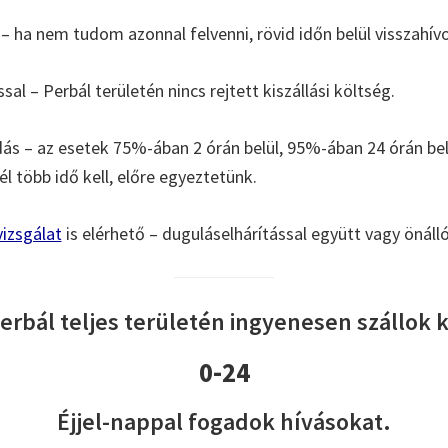
– ha nem tudom azonnal felvenni, rövid időn belül visszahív
ssal – Perbál területén nincs rejtett kiszállási költség.
s – az esetek 75%-ában 2 órán belül, 95%-ában 24 órán b
l több idő kell, előre egyeztetünk.
izsgálat
is elérhető – duguláselhárítással együtt vagy önáll
erbál teljes területén ingyenesen szállok k
0-24
Éjjel-nappal fogadok hívásokat.