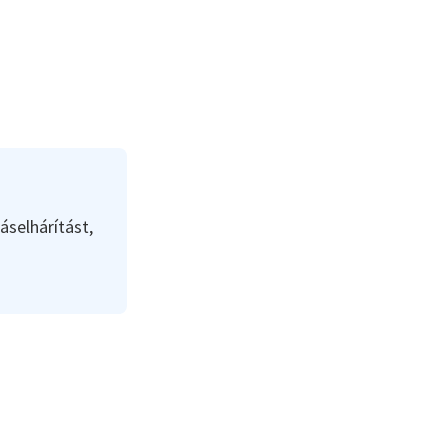
áselhárítást,