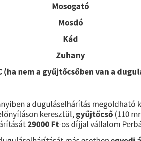
Mosogató
Mosdó
Kád
Zuhany
 (ha nem a gyűjtőcsőben van a dugul
yiben a duguláselhárítás megoldható k
előnyíláson keresztül,
gyűjtőcső
(110 m
árítását
29000
Ft
-os díjjal vállalom Perb
duguláselhárítását más esetben
egyedi 