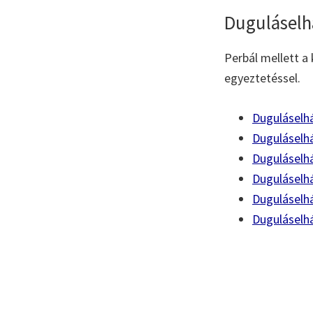
Duguláselh
Perbál mellett a 
egyeztetéssel.
Duguláselhá
Duguláselh
Duguláselh
Duguláselh
Duguláselh
Duguláselh