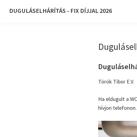
Ugrás
Skip
DUGULÁSELHÁRÍTÁS - FIX DÍJJAL 2026
az
to
DUGULÁSELHÁRÍTÁS
elsődleges
main
-
navigációhoz
content
FIX
Duguláselh
DÍJJAL
2026
Duguláselhár
Török Tibor E.V.
Ha eldugult a WC
hívjon telefonon