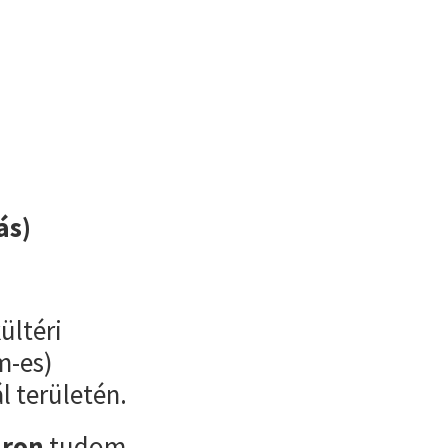
ás)
ültéri
m-es)
ál területén.
áron
tudom