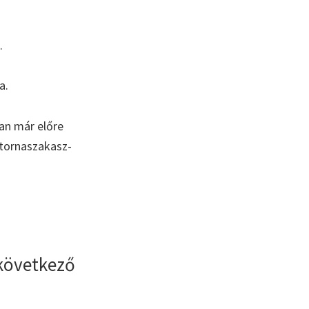
.
a.
an már előre
atornaszakasz-
 következő