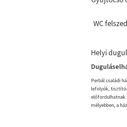
WC felszed
Helyi dugul
Duguláselhár
Perbál családi h
lefolyók, tisztí
előfordulhatnak. 
mélyebben, a ház