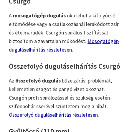
Csurgó
A
mosogatógép dugulás
oka lehet a kifolyócső
eltömődése vagy a csatlakozásnál lerakódott zsír
és ételmaradék. Csurgón spirálos tisztítással
biztosítom a zavartalan működést.
Mosogatógép
duguláselhárítás részletesen
.
Összefolyó duguláselhárítás Csurgó
Az
összefolyó dugulás
bűzelzárási problémát,
kellemetlen szagot és pangó vizet okozhat.
Csurgón profi spirálozással és szükség esetén
szifonpohár cserével szüntetem meg a hibát.
Összefolyó duguláselhárítás részletesen
.
Gyűjtőcső (110 mm)