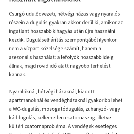
Csurgó üdülőövezeti, hétvégi házas vagy nyaralós
részein a dugulás gyakran akkor derül ki, amikor az
ingatlant hosszabb kihagyás után újra használni
kezdik. Duguláselhárítás szempontjából ilyenkor
nem a vízpart közelsége számít, hanem a
szezonális használat: a lefolyók hosszabb ideig
állnak, majd rövid idő alatt nagyobb terhelést
kapnak.
Nyaralóknál, hétvégi házaknál, kiadott
apartmanoknál és vendégházaknál gyakoribb lehet
a WC-dugulás, mosogatódugulás, zuhanyzó- vagy
káddugulás, kellemetlen csatornaszag, illetve
kültéri csatornaprobléma. A vendégek esetleges