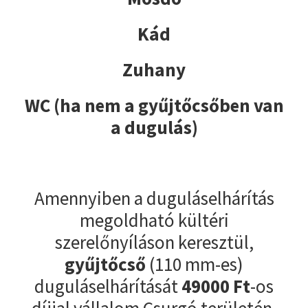
Kád
Zuhany
WC (ha nem a gyűjtőcsőben van
a dugulás)
Amennyiben a duguláselhárítás
megoldható kültéri
szerelőnyíláson keresztül,
gyűjtőcső
(110 mm-es)
duguláselhárítását
49000
Ft
-os
díjjal vállalom Csurgó területén.