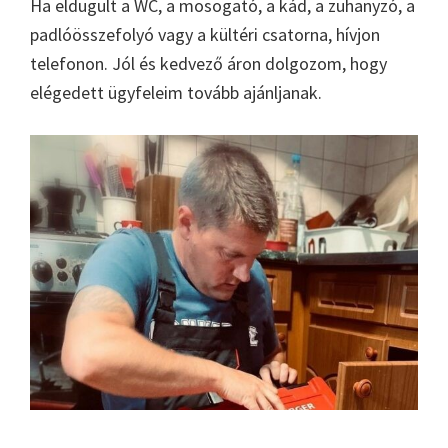
Ha eldugult a WC, a mosogató, a kád, a zuhanyzó, a
padlóösszefolyó vagy a kültéri csatorna, hívjon
telefonon. Jól és kedvező áron dolgozom, hogy
elégedett ügyfeleim tovább ajánljanak.