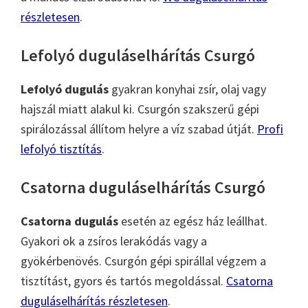
részletesen
.
Lefolyó duguláselhárítás Csurgó
Lefolyó dugulás
gyakran konyhai zsír, olaj vagy
hajszál miatt alakul ki. Csurgón szakszerű gépi
spirálozással állítom helyre a víz szabad útját.
Profi
lefolyó tisztítás
.
Csatorna duguláselhárítás Csurgó
Csatorna dugulás
esetén az egész ház leállhat.
Gyakori ok a zsíros lerakódás vagy a
gyökérbenövés. Csurgón gépi spirállal végzem a
tisztítást, gyors és tartós megoldással.
Csatorna
duguláselhárítás részletesen
.