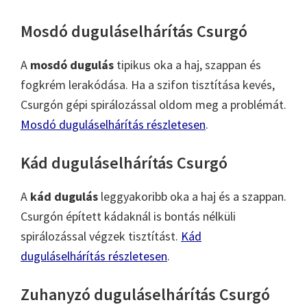
Mosdó duguláselhárítás Csurgó
A
mosdó dugulás
tipikus oka a haj, szappan és
fogkrém lerakódása. Ha a szifon tisztítása kevés,
Csurgón gépi spirálozással oldom meg a problémát.
Mosdó duguláselhárítás részletesen
.
Kád duguláselhárítás Csurgó
A
kád dugulás
leggyakoribb oka a haj és a szappan.
Csurgón épített kádaknál is bontás nélküli
spirálozással végzek tisztítást.
Kád
duguláselhárítás részletesen
.
Zuhanyzó duguláselhárítás Csurgó