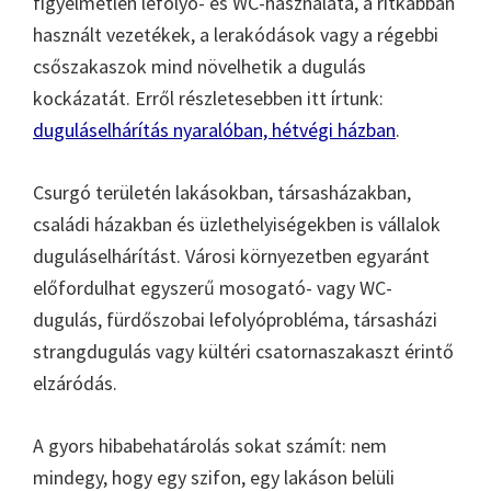
figyelmetlen lefolyó- és WC-használata, a ritkábban
használt vezetékek, a lerakódások vagy a régebbi
csőszakaszok mind növelhetik a dugulás
kockázatát. Erről részletesebben itt írtunk:
duguláselhárítás nyaralóban, hétvégi házban
.
Csurgó területén lakásokban, társasházakban,
családi házakban és üzlethelyiségekben is vállalok
duguláselhárítást. Városi környezetben egyaránt
előfordulhat egyszerű mosogató- vagy WC-
dugulás, fürdőszobai lefolyóprobléma, társasházi
strangdugulás vagy kültéri csatornaszakaszt érintő
elzáródás.
A gyors hibabehatárolás sokat számít: nem
mindegy, hogy egy szifon, egy lakáson belüli