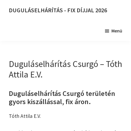
Skip
DUGULÁSELHÁRÍTÁS - FIX DÍJJAL 2026
to
DUGULÁSELHÁRÍTÁS
main
-
content
Menü
FIX
DÍJJAL
2026
Duguláselhárítás Csurgó – Tóth
Attila E.V.
Duguláselhárítás Csurgó területén
gyors kiszállással, fix áron.
Tóth Attila E.V.