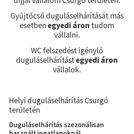
Gyűjtőcső duguláselhárítását más
esetben
egyedi áron
tudom
vállalni.
WC felszedést igénylő
duguláselhárítást
egyedi áron
vállalok.
Helyi duguláselhárítás Csurgó
területén
Duguláselhárítás szezonálisan
használt ingatlanoknál