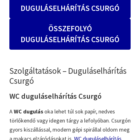
DUGULÁSELHÁRÍTÁS CSURGÓ
ÖSSZEFOLYÓ
DUGULÁSELHÁRÍTÁS CSURGÓ
Szolgáltatások – Duguláselhárítás
Csurgó
WC duguláselhárítás Csurgó
A
WC dugulás
oka lehet túl sok papír, nedves
törlőkendő vagy idegen tárgy a lefolyóban. Csurgón
gyors kiszállással, modern gépi spirállal oldom meg
a makacs elzáródásokat is.
WC duguláselhárítás