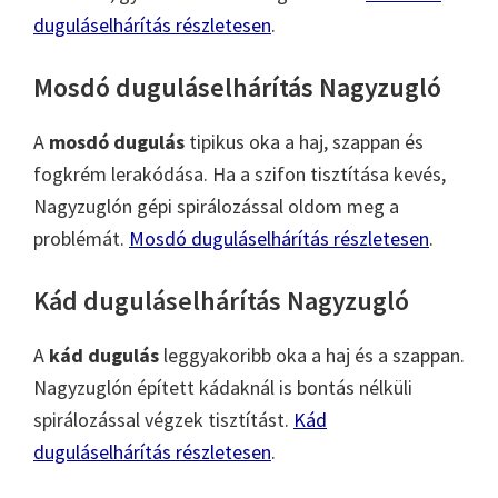
duguláselhárítás részletesen
.
Mosdó duguláselhárítás Nagyzugló
A
mosdó dugulás
tipikus oka a haj, szappan és
fogkrém lerakódása. Ha a szifon tisztítása kevés,
Nagyzuglón gépi spirálozással oldom meg a
problémát.
Mosdó duguláselhárítás részletesen
.
Kád duguláselhárítás Nagyzugló
A
kád dugulás
leggyakoribb oka a haj és a szappan.
Nagyzuglón épített kádaknál is bontás nélküli
spirálozással végzek tisztítást.
Kád
duguláselhárítás részletesen
.