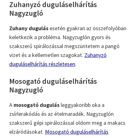
Zuhanyzó duguláselhárítás
Nagyzugló
Zuhany dugulás
esetén gyakran az összefolyóban
keletkezik a probléma. Nagyzuglón gyors és
szakszerű spirálozással megszüntetem a pangó
vizet és a kellemetlen szagokat.
Zuhanyzó
duguláselhárítás részletesen
.
Mosogató duguláselhárítás
Nagyzugló
A
mosogató dugulás
leggyakoribb oka a
zsírlerakódás és az ételmaradék. Nagyzuglón
szakszerű gépi spirálozással oldom meg a makacs
elzáródásokat.
Mosogató duguláselhárítás