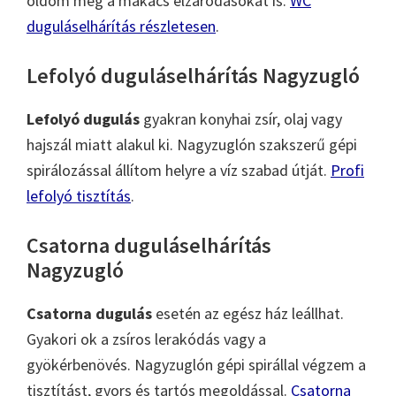
oldom meg a makacs elzáródásokat is.
WC
duguláselhárítás részletesen
.
Lefolyó duguláselhárítás Nagyzugló
Lefolyó dugulás
gyakran konyhai zsír, olaj vagy
hajszál miatt alakul ki. Nagyzuglón szakszerű gépi
spirálozással állítom helyre a víz szabad útját.
Profi
lefolyó tisztítás
.
Csatorna duguláselhárítás
Nagyzugló
Csatorna dugulás
esetén az egész ház leállhat.
Gyakori ok a zsíros lerakódás vagy a
gyökérbenövés. Nagyzuglón gépi spirállal végzem a
tisztítást, gyors és tartós megoldással.
Csatorna