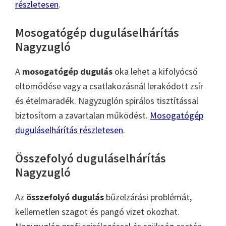
részletesen
.
Mosogatógép duguláselhárítás
Nagyzugló
A
mosogatógép dugulás
oka lehet a kifolyócső
eltömődése vagy a csatlakozásnál lerakódott zsír
és ételmaradék. Nagyzuglón spirálos tisztítással
biztosítom a zavartalan működést.
Mosogatógép
duguláselhárítás részletesen
.
Összefolyó duguláselhárítás
Nagyzugló
Az
összefolyó dugulás
bűzelzárási problémát,
kellemetlen szagot és pangó vizet okozhat.