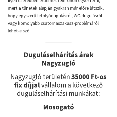
Ilyen esetekben érdemes telefonon egyeztetni,
mert a tünetek alapján gyakran már előre látszik,
hogy egyszerű lefolyódugulásról, WC-dugulásról
vagy komolyabb csatornaszakasz-problémáról
lehet-e szó.
Duguláselhárítás árak
Nagyzugló
Nagyzugló területén
35000 Ft-os
fix díjjal
vállalom a következő
duguláselhárítási munkákat:
Mosogató