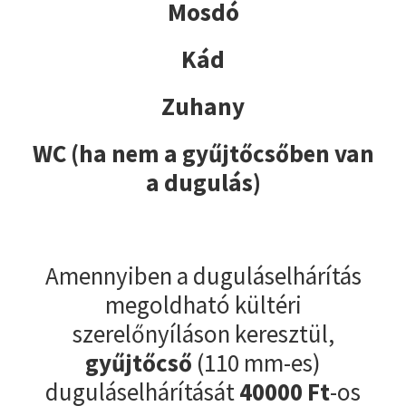
Mosdó
Kád
Zuhany
WC (ha nem a gyűjtőcsőben van
a dugulás)
Amennyiben a duguláselhárítás
megoldható kültéri
szerelőnyíláson keresztül,
gyűjtőcső
(110 mm-es)
duguláselhárítását
40000
Ft
-os