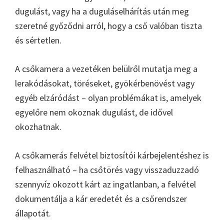
dugulást, vagy ha a duguláselhárítás után meg
szeretné győződni arról, hogy a cső valóban tiszta
és sértetlen.
A csőkamera a vezetéken belülről mutatja meg a
lerakódásokat, töréseket, gyökérbenövést vagy
egyéb elzáródást – olyan problémákat is, amelyek
egyelőre nem okoznak dugulást, de idővel
okozhatnak.
A csőkamerás felvétel biztosítói kárbejelentéshez is
felhasználható – ha csőtörés vagy visszaduzzadó
szennyvíz okozott kárt az ingatlanban, a felvétel
dokumentálja a kár eredetét és a csőrendszer
állapotát.