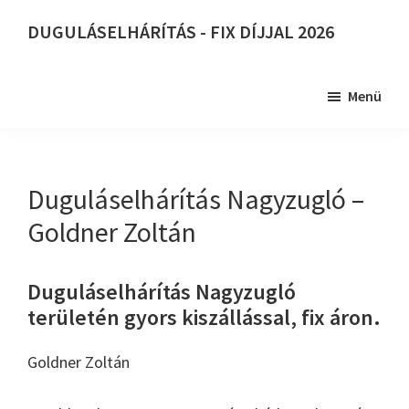
Skip
DUGULÁSELHÁRÍTÁS - FIX DÍJJAL 2026
to
DUGULÁSELHÁRÍTÁS
main
-
content
Menü
FIX
DÍJJAL
2026
Duguláselhárítás Nagyzugló –
Goldner Zoltán
Duguláselhárítás Nagyzugló
területén gyors kiszállással, fix áron.
Goldner Zoltán