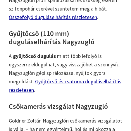
Nagyzuglón profi spirálozással és szükség esetén
szifonpohár cserével szüntetem meg a hibát.
Összefolyó duguláselhárítás részletesen
.
Gyűjtőcső (110 mm)
duguláselhárítás Nagyzugló
A
gyűjtőcső dugulás
miatt több lefolyó is
egyszerre eldugulhat, vagy visszajöhet a szennyvíz.
Nagyzuglón gépi spirálozással nyújtok gyors
megoldást.
Gyűjtőcső és csatorna duguláselhárítás
részletesen
.
Csőkamerás vizsgálat Nagyzugló
Goldner Zoltán Nagyzuglón csőkamerás vizsgálatot
is vállal – ha nem egyértelmű, hol és mi okozza a