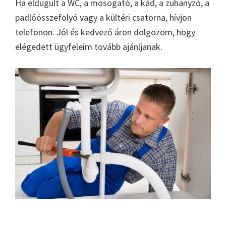
Ha eldugult a WC, a mosogató, a kád, a zuhanyzó, a
padlóösszefolyó vagy a kültéri csatorna, hívjon
telefonon. Jól és kedvező áron dolgozom, hogy
elégedett ügyfeleim tovább ajánljanak.