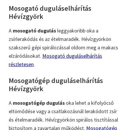
Mosogató duguláselhárítás
Hévízgyörk
A
mosogató dugulás
leggyakoribb oka a
zsírlerakódás és az ételmaradék. Hévízgyörkön
szakszerű gépi spirálozással oldom meg a makacs
elzáródásokat.
Mosogató duguláselhárítás
részletesen
.
Mosogatógép duguláselhárítás
Hévízgyörk
A
mosogatógép dugulás
oka lehet a kifolyócső
eltömődése vagy a csatlakozásnál lerakódott zsír
és ételmaradék. Hévízgyörkön spirálos tisztítással
biztosítom a zavartalan működést.
Mosogatógép