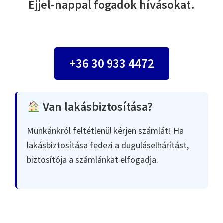
Éjjel-nappal fogadok hívásokat.
+36 30 933 4472
Van lakásbiztosítása?
Munkánkról feltétlenül kérjen számlát! Ha
lakásbiztosítása fedezi a duguláselhárítást,
biztosítója a számlánkat elfogadja.