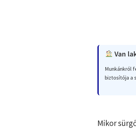
Van lak
Munkánkról fe
biztosítója a
Mikor sürgő