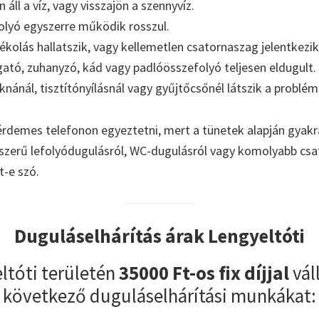
áll a víz, vagy visszajön a szennyvíz.
olyó egyszerre működik rosszul.
kolás hallatszik, vagy kellemetlen csatornaszag jelentkezik
tó, zuhanyzó, kád vagy padlóösszefolyó teljesen eldugult.
aknánál, tisztítónyílásnál vagy gyűjtőcsőnél látszik a problém
érdemes telefonon egyeztetni, mert a tünetek alapján gyakr
yszerű lefolyódugulásról, WC-dugulásról vagy komolyabb cs
t-e szó.
Duguláselhárítás árak Lengyeltóti
ltóti területén
35000 Ft-os fix díjjal
vál
következő duguláselhárítási munkákat: