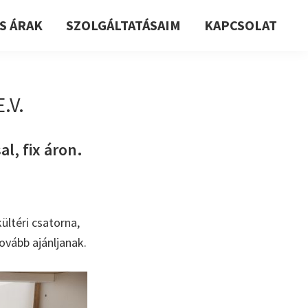
S ÁRAK
SZOLGÁLTATÁSAIM
KAPCSOLAT
.V.
l, fix áron.
ültéri csatorna,
ovább ajánljanak.