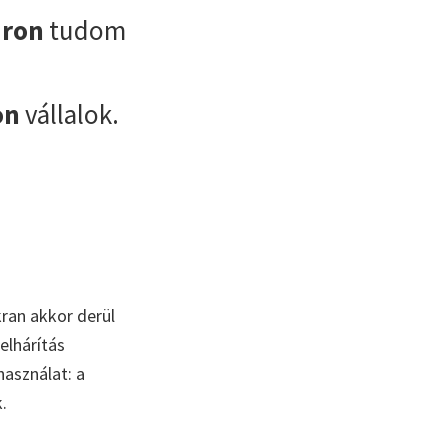
áron
tudom
on
vállalok.
kran akkor derül
elhárítás
használat: a
.