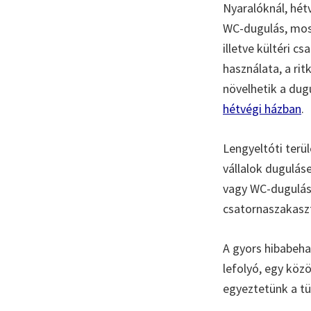
Nyaralóknál, hét
WC-dugulás, mos
illetve kültéri 
használata, a ri
növelhetik a dugu
hétvégi házban
.
Lengyeltóti terü
vállalok dugulás
vagy WC-dugulás,
csatornaszakaszt
A gyors hibabeha
lefolyó, egy köz
egyeztetünk a tü