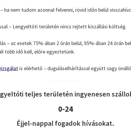
– ha nem tudom azonnal felvenni, rövid időn belül visszahív
ssal – Lengyeltóti területén nincs rejtett kiszállási költség.
s – az esetek 75%-ában 2 órán belül, 95%-ában 24 órán b
l több idő kell, előre egyeztetünk.
izsgálat
is elérhető – duguláselhárítással együtt vagy önáll
gyeltóti teljes területén ingyenesen szállok
0-24
Éjjel-nappal fogadok hívásokat.