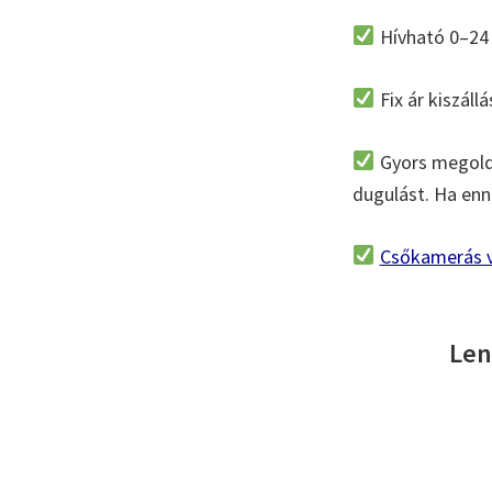
Hívható 0–24 
Fix ár kiszállá
Gyors megoldá
dugulást. Ha enné
Csőkamerás v
Len