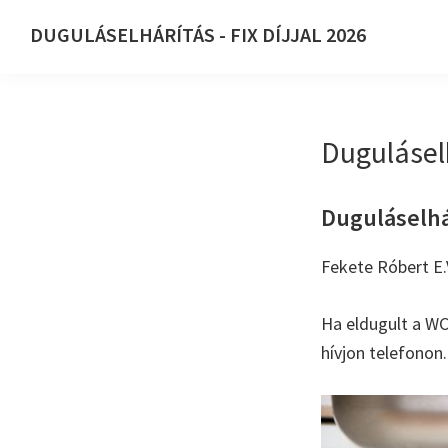
Ugrás
Skip
DUGULÁSELHÁRÍTÁS - FIX DÍJJAL 2026
az
to
DUGULÁSELHÁRÍTÁS
elsődleges
main
-
navigációhoz
content
FIX
Duguláselh
DÍJJAL
2026
Duguláselhár
Fekete Róbert E.
Ha eldugult a WC
hívjon telefonon