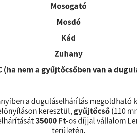
Mosogató
Mosdó
Kád
Zuhany
 (ha nem a gyűjtőcsőben van a dugul
yiben a duguláselhárítás megoldható k
előnyíláson keresztül,
gyűjtőcső
(110 m
lhárítását
35000
Ft
-os díjjal vállalom L
területén.