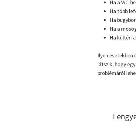
Ha a WC-ben 
Ha több lef
Ha bugyboré
Ha a mosoga
Ha kültéri 
Ilyen esetekben 
látszik, hogy eg
problémáról lehe
Lengye