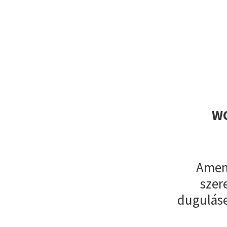
WC
Amenn
szer
duguláse