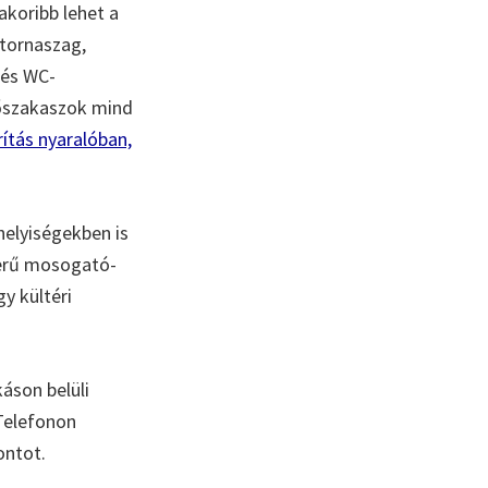
akoribb lehet a
tornaszag,
 és WC-
sőszakaszok mind
ítás nyaralóban,
helyiségekben is
zerű mosogató-
y kültéri
áson belüli
 Telefonon
ontot.