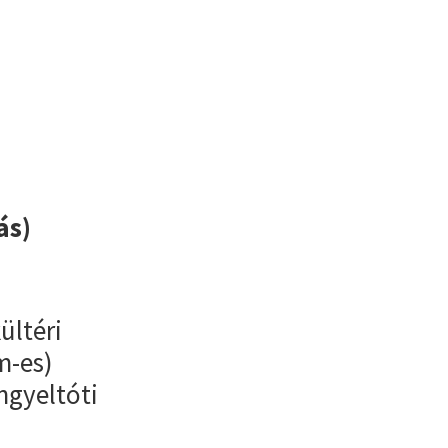
ás)
ültéri
m-es)
engyeltóti