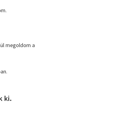
om.
elül megoldom a
óan.
 ki.