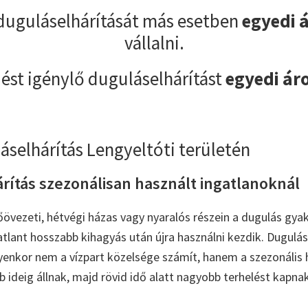
duguláselhárítását más esetben
egyedi 
vállalni.
ést igénylő duguláselhárítást
egyedi ár
áselhárítás Lengyeltóti területén
rítás szezonálisan használt ingatlanoknál
őövezeti, hétvégi házas vagy nyaralós részein a dugulás gya
atlant hosszabb kihagyás után újra használni kezdik. Dugulás
yenkor nem a vízpart közelsége számít, hanem a szezonális 
 ideig állnak, majd rövid idő alatt nagyobb terhelést kapnak