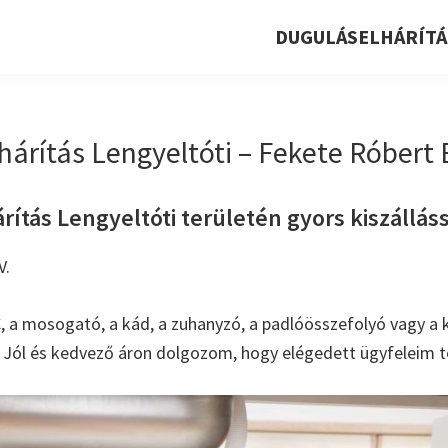
DUGULÁSELHÁRÍTÁ
árítás Lengyeltóti – Fekete Róbert E
ítás Lengyeltóti területén gyors kiszállássa
V.
, a mosogató, a kád, a zuhanyzó, a padlóösszefolyó vagy a k
. Jól és kedvező áron dolgozom, hogy elégedett ügyfeleim t