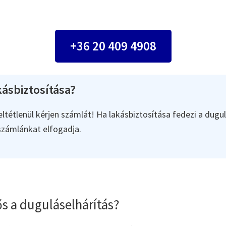
+36 20 409 4908
ásbiztosítása?
ltétlenül kérjen számlát! Ha lakásbiztosítása fedezi a dugul
 számlánkat elfogadja.
s a duguláselhárítás?