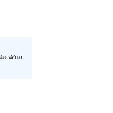
áselhárítást,