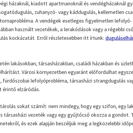
végi házaknál, kiadott apartmanoknál és vendégházaknál gy
ogatódugulás, zuhanyzó- vagy káddugulás, kellemetlen csa
csatornaprobléma. A vendégek esetleges figyelmetlen lefolyó-
tkábban használt vezetékek, a lerakódások vagy a régebbi c
lás kockázatát. Erről részletesebben itt írtunk:
duguláselhár
letén lakásokban, társasházakban, családi házakban és üzlet
elhárítást. Városi környezetben egyaránt előfordulhat egys
 fürdőszobai lefolyóprobléma, társasházi strangdugulás vag
 érintő elzáródás.
tárolás sokat számít: nem mindegy, hogy egy szifon, egy lak
ös társasházi vezeték vagy egy gyűjtőcső okozza a gondot.
netekről, és ezek alapján beszéljük meg a legközelebbi időp