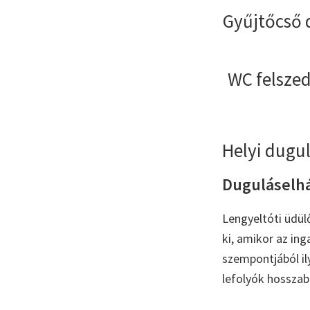
Gyűjtőcső 
WC felszed
Helyi dugul
Duguláselhá
Lengyeltóti üdül
ki, amikor az ing
szempontjából il
lefolyók hosszabb