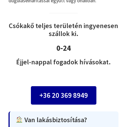
duguláselhárítással együtt vagy önállóan.
Csókakő teljes területén ingyenesen
szállok ki.
0-24
Éjjel-nappal fogadok hívásokat.
+36 20 369 8949
Van lakásbiztosítása?