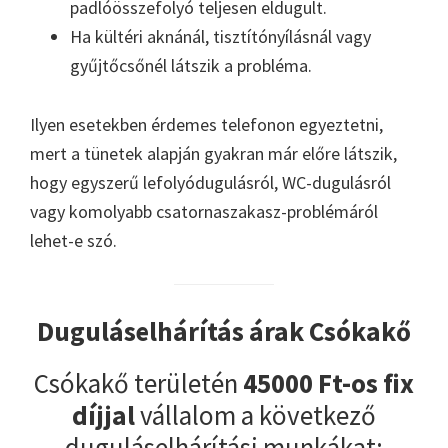
padlóösszefolyó teljesen eldugult.
Ha kültéri aknánál, tisztítónyílásnál vagy
gyűjtőcsőnél látszik a probléma.
Ilyen esetekben érdemes telefonon egyeztetni,
mert a tünetek alapján gyakran már előre látszik,
hogy egyszerű lefolyódugulásról, WC-dugulásról
vagy komolyabb csatornaszakasz-problémáról
lehet-e szó.
Duguláselhárítás árak Csókakő
Csókakő területén
45000 Ft-os fix
díjjal
vállalom a következő
duguláselhárítási munkákat: