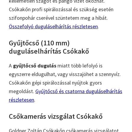
kellemetlen szagot és pangó vizet okozhat.
Csókakőn profi spirálozással és szükség esetén
szifonpohár cserével szüntetem meg a hibát.
Összefolyó duguláselhárítás részletesen
.
Gyűjtőcső (110 mm)
duguláselhárítás Csókakő
A
gyűjtőcső dugulás
miatt több lefolyó is
egyszerre eldugulhat, vagy visszajöhet a szennyvíz.
Csókakőn gépi spirálozással nyújtok gyors
megoldást.
Gyűjtőcső és csatorna duguláselhárítás
részletesen
.
Csőkamerás vizsgálat Csókakő
Goldner Zoltán Csókakőn csőkamerás vizsgálatot