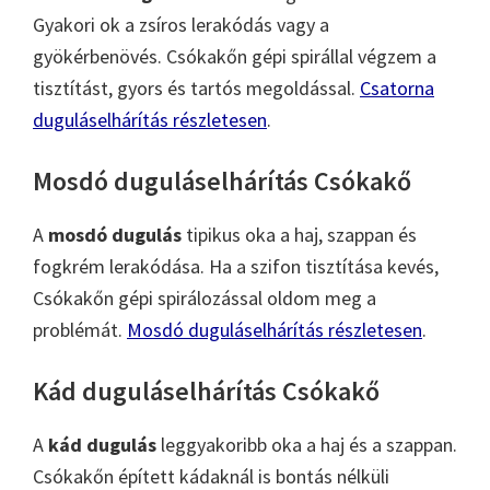
Gyakori ok a zsíros lerakódás vagy a
gyökérbenövés. Csókakőn gépi spirállal végzem a
tisztítást, gyors és tartós megoldással.
Csatorna
duguláselhárítás részletesen
.
Mosdó duguláselhárítás Csókakő
A
mosdó dugulás
tipikus oka a haj, szappan és
fogkrém lerakódása. Ha a szifon tisztítása kevés,
Csókakőn gépi spirálozással oldom meg a
problémát.
Mosdó duguláselhárítás részletesen
.
Kád duguláselhárítás Csókakő
A
kád dugulás
leggyakoribb oka a haj és a szappan.
Csókakőn épített kádaknál is bontás nélküli