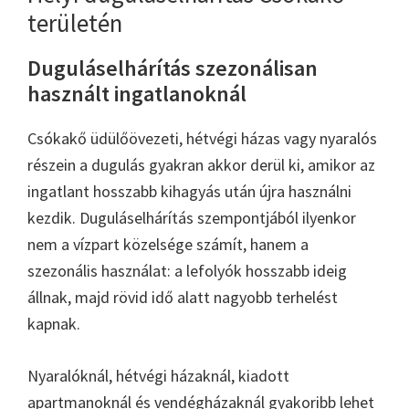
területén
Duguláselhárítás szezonálisan
használt ingatlanoknál
Csókakő üdülőövezeti, hétvégi házas vagy nyaralós
részein a dugulás gyakran akkor derül ki, amikor az
ingatlant hosszabb kihagyás után újra használni
kezdik. Duguláselhárítás szempontjából ilyenkor
nem a vízpart közelsége számít, hanem a
szezonális használat: a lefolyók hosszabb ideig
állnak, majd rövid idő alatt nagyobb terhelést
kapnak.
Nyaralóknál, hétvégi házaknál, kiadott
apartmanoknál és vendégházaknál gyakoribb lehet