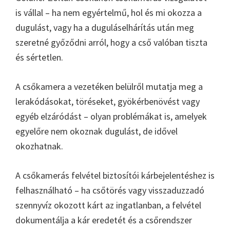
is vállal – ha nem egyértelmű, hol és mi okozza a
dugulást, vagy ha a duguláselhárítás után meg
szeretné győződni arról, hogy a cső valóban tiszta
és sértetlen.
A csőkamera a vezetéken belülről mutatja meg a
lerakódásokat, töréseket, gyökérbenövést vagy
egyéb elzáródást – olyan problémákat is, amelyek
egyelőre nem okoznak dugulást, de idővel
okozhatnak.
A csőkamerás felvétel biztosítói kárbejelentéshez is
felhasználható – ha csőtörés vagy visszaduzzadó
szennyvíz okozott kárt az ingatlanban, a felvétel
dokumentálja a kár eredetét és a csőrendszer