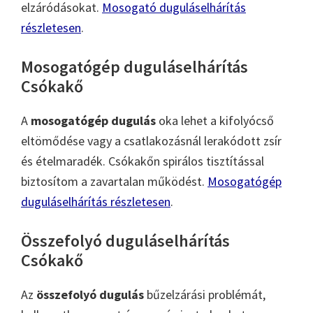
elzáródásokat.
Mosogató duguláselhárítás
részletesen
.
Mosogatógép duguláselhárítás
Csókakő
A
mosogatógép dugulás
oka lehet a kifolyócső
eltömődése vagy a csatlakozásnál lerakódott zsír
és ételmaradék. Csókakőn spirálos tisztítással
biztosítom a zavartalan működést.
Mosogatógép
duguláselhárítás részletesen
.
Összefolyó duguláselhárítás
Csókakő
Az
összefolyó dugulás
bűzelzárási problémát,