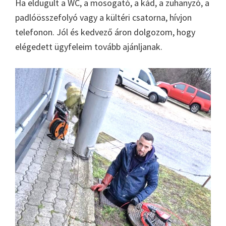
Ha eldugult a WC, a mosogató, a kád, a zuhanyzó, a
padlóösszefolyó vagy a kültéri csatorna, hívjon
telefonon. Jól és kedvező áron dolgozom, hogy
elégedett ügyfeleim tovább ajánljanak.