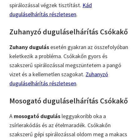
spirálozással végzek tisztítást.
Kád
duguláselhárítás részletesen
.
Zuhanyzó duguláselhárítás Csókakő
Zuhany dugulás
esetén gyakran az összefolyóban
keletkezik a probléma. Csókakőn gyors és
szakszerű spirálozással megszüntetem a pangó
vizet és a kellemetlen szagokat.
Zuhanyzó
duguláselhárítás részletesen
.
Mosogató duguláselhárítás Csókakő
A
mosogató dugulás
leggyakoribb oka a
zsírlerakódás és az ételmaradék. Csókakőn
szakszerű gépi spirálozással oldom meg a makacs