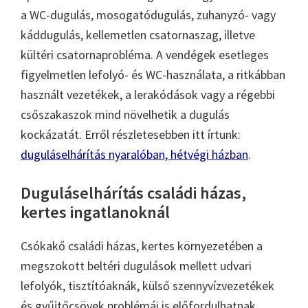
a WC-dugulás, mosogatódugulás, zuhanyzó- vagy
káddugulás, kellemetlen csatornaszag, illetve
kültéri csatornaprobléma. A vendégek esetleges
figyelmetlen lefolyó- és WC-használata, a ritkábban
használt vezetékek, a lerakódások vagy a régebbi
csőszakaszok mind növelhetik a dugulás
kockázatát. Erről részletesebben itt írtunk:
duguláselhárítás nyaralóban, hétvégi házban
.
Duguláselhárítás családi házas,
kertes ingatlanoknál
Csókakő családi házas, kertes környezetében a
megszokott beltéri dugulások mellett udvari
lefolyók, tisztítóaknák, külső szennyvízvezetékek
és gyűjtőcsövek problémái is előfordulhatnak.