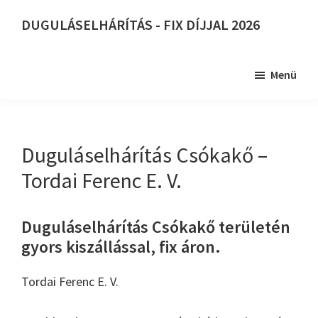
Skip
DUGULÁSELHÁRÍTÁS - FIX DÍJJAL 2026
to
DUGULÁSELHÁRÍTÁS
main
-
content
Menü
FIX
DÍJJAL
2026
Duguláselhárítás Csókakő –
Tordai Ferenc E. V.
Duguláselhárítás Csókakő területén
gyors kiszállással, fix áron.
Tordai Ferenc E. V.