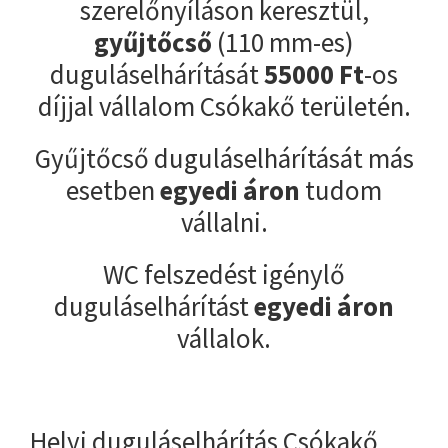
szerelőnyíláson keresztül,
gyűjtőcső
(110 mm-es)
duguláselhárítását
55000
Ft
-os
díjjal vállalom Csókakő területén.
Gyűjtőcső duguláselhárítását más
esetben
egyedi áron
tudom
vállalni.
WC felszedést igénylő
duguláselhárítást
egyedi áron
vállalok.
Helyi duguláselhárítás Csókakő