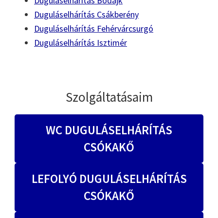
Duguláselhárítás Bodajk
Duguláselhárítás Csákberény
Duguláselhárítás Fehérvárcsurgó
Duguláselhárítás Isztimér
Szolgáltatásaim
WC DUGULÁSELHÁRÍTÁS
CSÓKAKŐ
LEFOLYÓ DUGULÁSELHÁRÍTÁS
CSÓKAKŐ