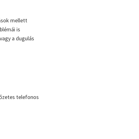
ások mellett
blémái is
 vagy a dugulás
lőzetes telefonos