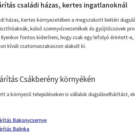
ítás családi házas, kertes ingatlanoknál
di házas, kertes környezetében a megszokott beltéri dugul
 tisztítóaknák, külső szennyvízvezetékek és gyűjtőcsövek pro
Ilyenkor fontos kideríteni, hogy csak egy lefolyó érintett-e,
on kívüli csatornaszakaszon alakult ki.
árítás Csákberény környékén
tt a környező településeken is vállalok duguláselhárítást, e
árítás Bakonycsernye
rítás Balinka