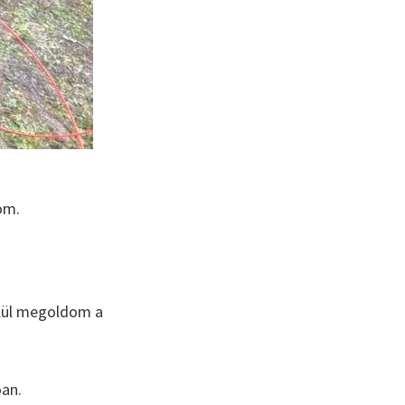
om.
elül megoldom a
óan.