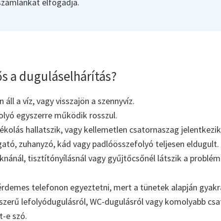
 számlánkat elfogadja.
s a duguláselhárítás?
áll a víz, vagy visszajön a szennyvíz.
olyó egyszerre működik rosszul.
kolás hallatszik, vagy kellemetlen csatornaszag jelentkezik
tó, zuhanyzó, kád vagy padlóösszefolyó teljesen eldugult.
aknánál, tisztítónyílásnál vagy gyűjtőcsőnél látszik a problém
érdemes telefonon egyeztetni, mert a tünetek alapján gyakr
yszerű lefolyódugulásról, WC-dugulásról vagy komolyabb cs
t-e szó.