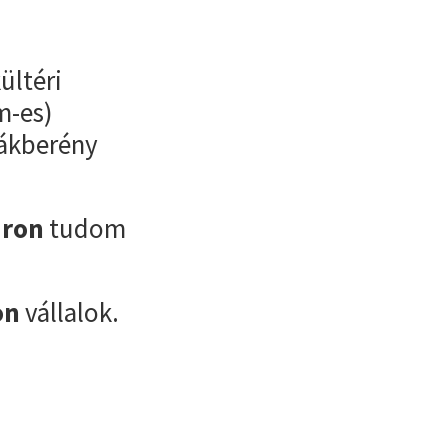
ültéri
m-es)
sákberény
áron
tudom
on
vállalok.