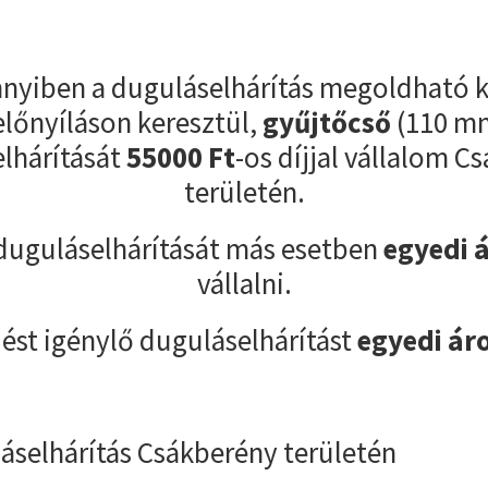
yiben a duguláselhárítás megoldható k
előnyíláson keresztül,
gyűjtőcső
(110 m
lhárítását
55000
Ft
-os díjjal vállalom C
területén.
duguláselhárítását más esetben
egyedi 
vállalni.
ést igénylő duguláselhárítást
egyedi ár
áselhárítás Csákberény területén