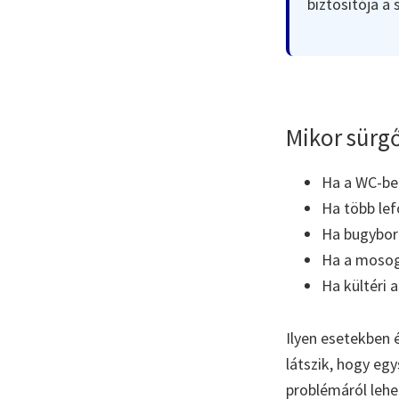
biztosítója a
Mikor sürgő
Ha a WC-ben 
Ha több lef
Ha bugyboré
Ha a mosoga
Ha kültéri 
Ilyen esetekben 
látszik, hogy eg
problémáról lehe