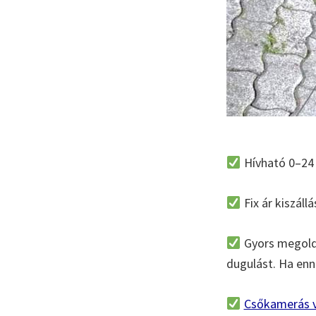
Hívható 0–24 
Fix ár kiszállá
Gyors megoldá
dugulást. Ha enné
Csőkamerás v