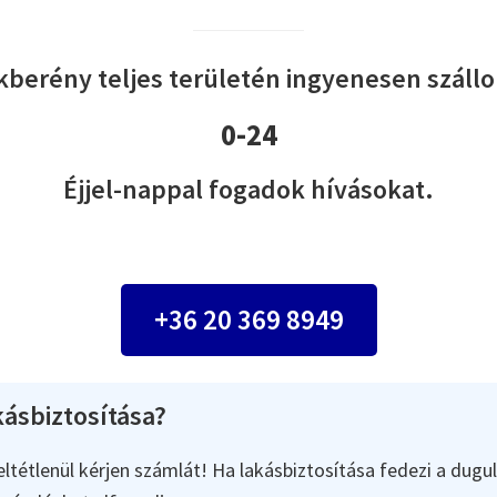
kberény teljes területén ingyenesen szállok
0-24
Éjjel-nappal fogadok hívásokat.
+36 20 369 8949
ásbiztosítása?
ltétlenül kérjen számlát! Ha lakásbiztosítása fedezi a dugul