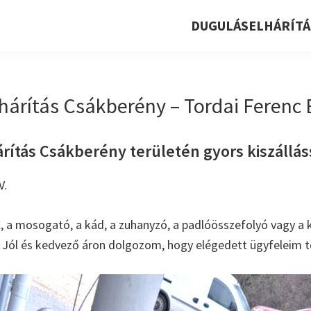
DUGULÁSELHÁRÍTÁ
árítás Csákberény – Tordai Ferenc E
ítás Csákberény területén gyors kiszálláss
V.
, a mosogató, a kád, a zuhanyzó, a padlóösszefolyó vagy a k
. Jól és kedvező áron dolgozom, hogy elégedett ügyfeleim t