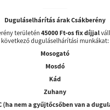
Duguláselhárítás árak Csákberény
rény területén
45000 Ft-os fix díjjal
vál
következő duguláselhárítási munkákat:
Mosogató
Mosdó
Kád
Zuhany
 (ha nem a gyűjtőcsőben van a dugul