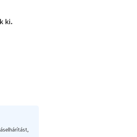
 ki.
áselhárítást,