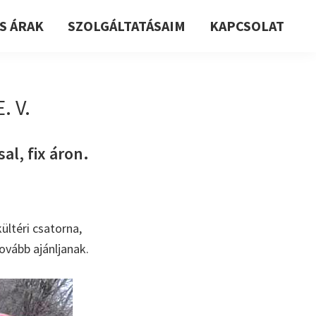
S ÁRAK
SZOLGÁLTATÁSAIM
KAPCSOLAT
. V.
al, fix áron.
ültéri csatorna,
ovább ajánljanak.