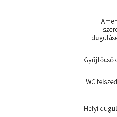
Amenn
szer
duguláse
Gyűjtőcső 
WC felszed
Helyi dugul