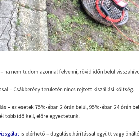
– ha nem tudom azonnal felvenni, rövid időn belül visszahív
ssal – Csákberény területén nincs rejtett kiszállási költség.
s – az esetek 75%-ában 2 órán belül, 95%-ában 24 órán b
l több idő kell, előre egyeztetünk.
izsgálat
is elérhető – duguláselhárítással együtt vagy önáll