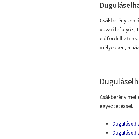
Duguláselhár
Csákberény csalá
udvari lefolyók,
előfordulhatnak. 
mélyebben, a ház
Duguláselh
Csákberény melle
egyeztetéssel.
Duguláselh
Duguláselhá