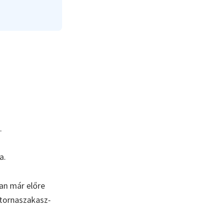
.
a.
an már előre
atornaszakasz-