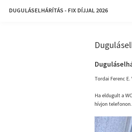
Ugrás
Skip
DUGULÁSELHÁRÍTÁS - FIX DÍJJAL 2026
az
to
DUGULÁSELHÁRÍTÁS
elsődleges
main
-
navigációhoz
content
FIX
Duguláselh
DÍJJAL
2026
Duguláselhár
Tordai Ferenc E. 
Ha eldugult a WC
hívjon telefonon