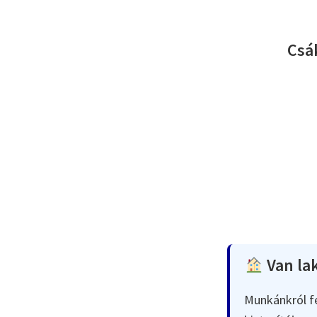
Csá
Van lak
Munkánkról fe