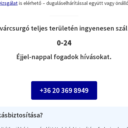
izsgálat
is elérhető – duguláselhárítással együtt vagy önáll
várcsurgó teljes területén ingyenesen száll
0-24
Éjjel-nappal fogadok hívásokat.
+36 20 369 8949
ásbiztosítása?