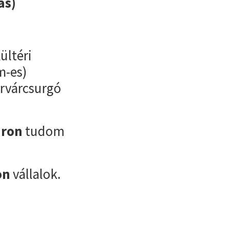
ás)
ültéri
m-es)
érvárcsurgó
áron
tudom
on
vállalok.