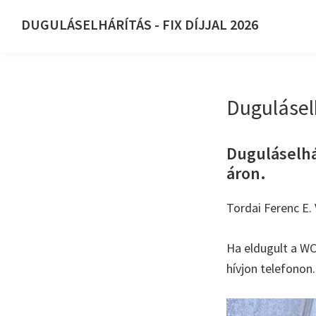
Ugrás
Skip
DUGULÁSELHÁRÍTÁS - FIX DÍJJAL 2026
az
to
DUGULÁSELHÁRÍTÁS
elsődleges
main
-
navigációhoz
content
FIX
Duguláselh
DÍJJAL
2026
Duguláselhár
áron.
Tordai Ferenc E. 
Ha eldugult a WC
hívjon telefonon