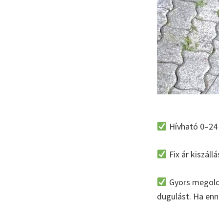
Hívható 0–24 
Fix ár kiszáll
Gyors megoldá
dugulást. Ha enné