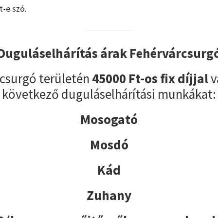
t-e szó.
Duguláselhárítás árak Fehérvárcsurg
csurgó területén
45000 Ft-os fix díjjal
v
következő duguláselhárítási munkákat:
Mosogató
Mosdó
Kád
Zuhany