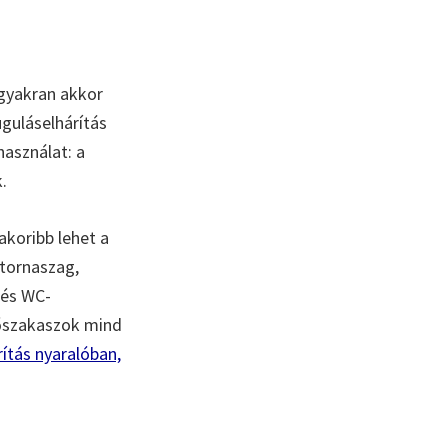
 gyakran akkor
uguláselhárítás
használat: a
.
akoribb lehet a
tornaszag,
 és WC-
sőszakaszok mind
ítás nyaralóban,