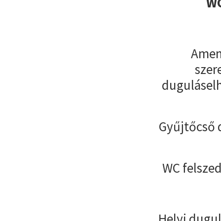
WC
Amenn
szer
duguláselh
Gyűjtőcső 
WC felszed
Helyi dugul