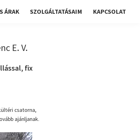
S ÁRAK
SZOLGÁLTATÁSAIM
KAPCSOLAT
nc E. V.
lással, fix
ültéri csatorna,
ovább ajánljanak.