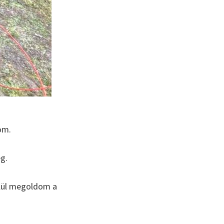
om.
ég.
elül megoldom a