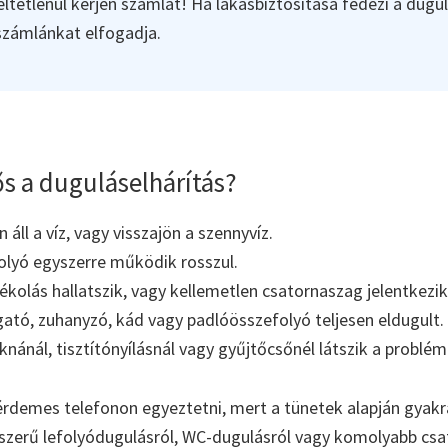
ltétlenül kérjen számlát! Ha lakásbiztosítása fedezi a dugul
 számlánkat elfogadja.
s a duguláselhárítás?
áll a víz, vagy visszajön a szennyvíz.
olyó egyszerre működik rosszul.
kolás hallatszik, vagy kellemetlen csatornaszag jelentkezik
tó, zuhanyzó, kád vagy padlóösszefolyó teljesen eldugult.
aknánál, tisztítónyílásnál vagy gyűjtőcsőnél látszik a problém
érdemes telefonon egyeztetni, mert a tünetek alapján gyakr
yszerű lefolyódugulásról, WC-dugulásról vagy komolyabb cs