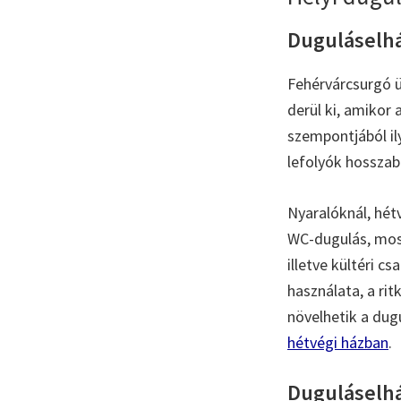
Duguláselhá
Fehérvárcsurgó ü
derül ki, amikor 
szempontjából il
lefolyók hosszabb
Nyaralóknál, hét
WC-dugulás, mos
illetve kültéri 
használata, a ri
növelhetik a dugu
hétvégi házban
.
Duguláselhár