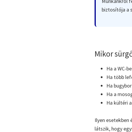
Munkánkról fe
biztosítója a
Mikor sürgő
Ha a WC-ben 
Ha több lef
Ha bugyboré
Ha a mosoga
Ha kültéri 
Ilyen esetekben 
látszik, hogy eg