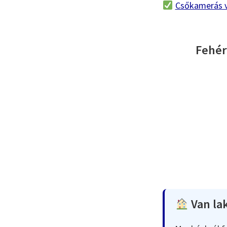
Csőkamerás v
Fehér
Van lak