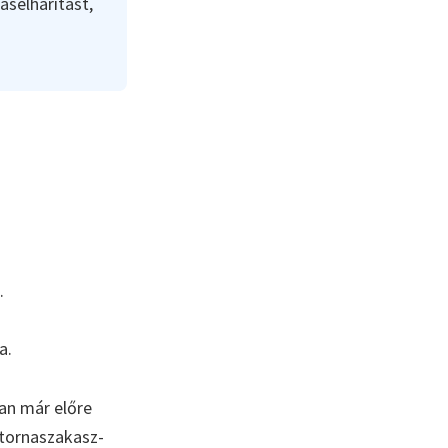
áselhárítást,
.
a.
an már előre
atornaszakasz-