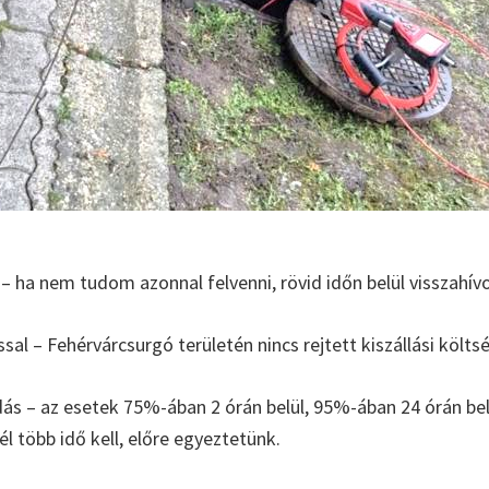
– ha nem tudom azonnal felvenni, rövid időn belül visszahív
ással – Fehérvárcsurgó területén nincs rejtett kiszállási költs
s – az esetek 75%-ában 2 órán belül, 95%-ában 24 órán b
l több idő kell, előre egyeztetünk.