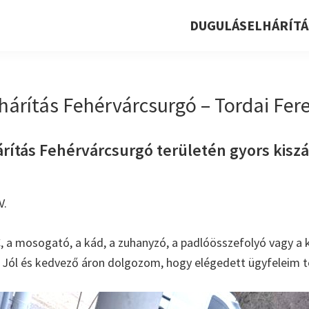
DUGULÁSELHÁRÍTÁ
árítás Fehérvárcsurgó – Tordai Fere
ítás Fehérvárcsurgó területén gyors kiszál
V.
, a mosogató, a kád, a zuhanyzó, a padlóösszefolyó vagy a k
. Jól és kedvező áron dolgozom, hogy elégedett ügyfeleim t