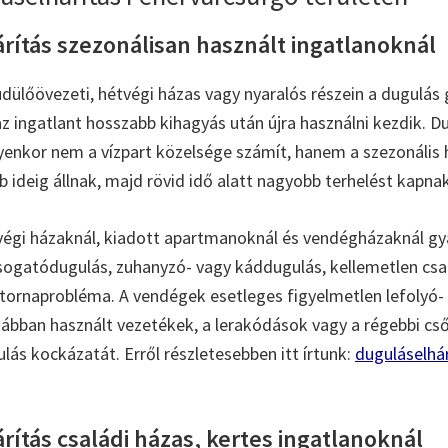
rítás szezonálisan használt ingatlanoknál
dülőövezeti, hétvégi házas vagy nyaralós részein a dugulás
az ingatlant hosszabb kihagyás után újra használni kezdik. D
yenkor nem a vízpart közelsége számít, hanem a szezonális 
 ideig állnak, majd rövid idő alatt nagyobb terhelést kapnak
végi házaknál, kiadott apartmanoknál és vendégházaknál gy
ogatódugulás, zuhanyzó- vagy káddugulás, kellemetlen csa
csatornaprobléma. A vendégek esetleges figyelmetlen lefolyó-
tkábban használt vezetékek, a lerakódások vagy a régebbi c
lás kockázatát. Erről részletesebben itt írtunk:
duguláselhár
ítás családi házas, kertes ingatlanoknál