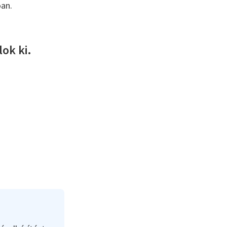
óan.
ok ki.