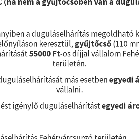
 (ha nem a gyűjtőcsőben van a dugul
yiben a duguláselhárítás megoldható k
előnyíláson keresztül,
gyűjtőcső
(110 m
árítását
55000
Ft
-os díjjal vállalom Feh
területén.
duguláselhárítását más esetben
egyedi 
vállalni.
ést igénylő duguláselhárítást
egyedi ár
áselhárítás Fehérvárcsurgó területén