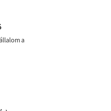
ó
állalom a