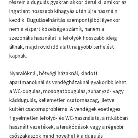
részein a dugulás gyakran akkor derül ki, amikor az
ingatlant hosszabb kihagyás után újra használni
kezdik. Duguláselhárítás szempontjából ilyenkor
nem a vízpart közelsége számít, hanem a
szezonális használat: a lefolyók hosszabb ideig
állnak, majd rövid idő alatt nagyobb terhelést
kapnak.
Nyaralóknál, hétvégi házaknál, kiadott
apartmanoknál és vendégházaknál gyakoribb lehet
a WC-dugulás, mosogatódugulás, zuhanyzó- vagy
káddugulás, kellemetlen csatornaszag, illetve
kültéri csatornaprobléma. A vendégek esetleges
figyelmetlen lefolyó- és WC-használata, a ritkábban
használt vezetékek, a lerakódások vagy a régebbi
csőszakaszok mind növelhetik a dugulás