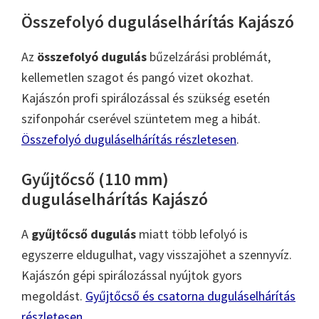
Összefolyó duguláselhárítás Kajászó
Az
összefolyó dugulás
bűzelzárási problémát,
kellemetlen szagot és pangó vizet okozhat.
Kajászón profi spirálozással és szükség esetén
szifonpohár cserével szüntetem meg a hibát.
Összefolyó duguláselhárítás részletesen
.
Gyűjtőcső (110 mm)
duguláselhárítás Kajászó
A
gyűjtőcső dugulás
miatt több lefolyó is
egyszerre eldugulhat, vagy visszajöhet a szennyvíz.
Kajászón gépi spirálozással nyújtok gyors
megoldást.
Gyűjtőcső és csatorna duguláselhárítás
részletesen
.