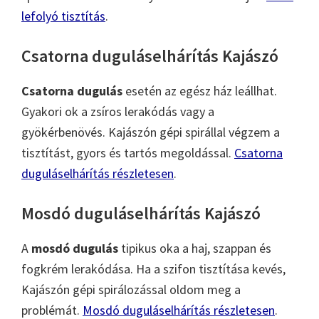
lefolyó tisztítás
.
Csatorna duguláselhárítás Kajászó
Csatorna dugulás
esetén az egész ház leállhat.
Gyakori ok a zsíros lerakódás vagy a
gyökérbenövés. Kajászón gépi spirállal végzem a
tisztítást, gyors és tartós megoldással.
Csatorna
duguláselhárítás részletesen
.
Mosdó duguláselhárítás Kajászó
A
mosdó dugulás
tipikus oka a haj, szappan és
fogkrém lerakódása. Ha a szifon tisztítása kevés,
Kajászón gépi spirálozással oldom meg a
problémát.
Mosdó duguláselhárítás részletesen
.