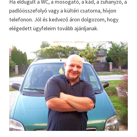
Ha eldugult a WC, a mosogató, a kád, a zuhanyzó, a
padlóösszefolyó vagy a kültéri csatorna, hívjon
telefonon. Jól és kedvező áron dolgozom, hogy
elégedett ügyfeleim tovább ajánljanak.