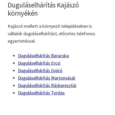
Duguláselhárítás Kajászó
környékén
Kajászó mellett a környező településeken is
vállalok duguláselhárítást, előzetes telefonos
egyeztetéssel.
Duguláselhárítás Baracska
Duguláselhárítás Ercsi
Duguláselhárítás Gyúró
Duguláselhárítás Martonvásár
Duguláselhárítás Ráckeresztúr
Duguláselhárítás Tordas