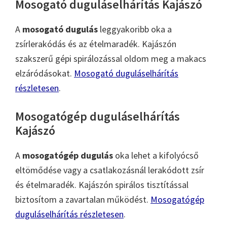
Mosogató duguláselhárítás Kajászó
A
mosogató dugulás
leggyakoribb oka a
zsírlerakódás és az ételmaradék. Kajászón
szakszerű gépi spirálozással oldom meg a makacs
elzáródásokat.
Mosogató duguláselhárítás
részletesen
.
Mosogatógép duguláselhárítás
Kajászó
A
mosogatógép dugulás
oka lehet a kifolyócső
eltömődése vagy a csatlakozásnál lerakódott zsír
és ételmaradék. Kajászón spirálos tisztítással
biztosítom a zavartalan működést.
Mosogatógép
duguláselhárítás részletesen
.