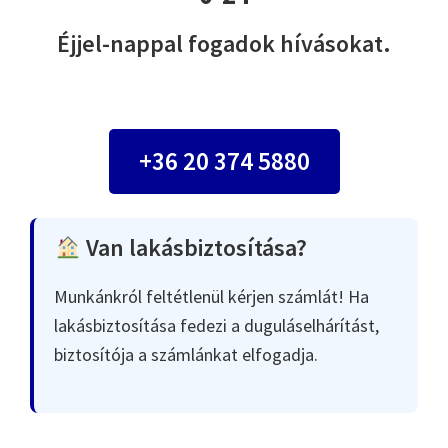
Éjjel-nappal fogadok hívásokat.
+36 20 374 5880
Van lakásbiztosítása?
Munkánkról feltétlenül kérjen számlát! Ha
lakásbiztosítása fedezi a duguláselhárítást,
biztosítója a számlánkat elfogadja.