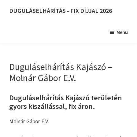
Skip
DUGULÁSELHÁRÍTÁS - FIX DÍJJAL 2026
to
DUGULÁSELHÁRÍTÁS
main
-
content
Menü
FIX
DÍJJAL
2026
Duguláselhárítás Kajászó –
Molnár Gábor E.V.
Duguláselhárítás Kajászó területén
gyors kiszállással, fix áron.
Molnár Gábor E.V.