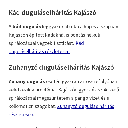
Kád duguláselhárítás Kajászó
A
kád dugulás
leggyakoribb oka a haj és a szappan.
Kajászón épített kádaknál is bontás nélküli
spirálozással végzek tisztítást.
Kád
duguláselhárítás részletesen
.
Zuhanyzó duguláselhárítás Kajászó
Zuhany dugulás
esetén gyakran az összefolyóban
keletkezik a probléma. Kajászón gyors és szakszerű
spirálozással megszüntetem a pangó vizet és a
kellemetlen szagokat.
Zuhanyzó duguláselhárítás
részletesen
.