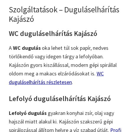
Szolgáltatások – Duguláselhárítás
Kajászó
WC duguláselhárítás Kajászó
A
WC dugulás
oka lehet túl sok papír, nedves
törlőkendő vagy idegen tárgy a lefolyóban.
Kajászón gyors kiszállással, modern gépi spirállal
oldom meg a makacs elzáródásokat is.
WC
duguláselhárítás részletesen
.
Lefolyó duguláselhárítás Kajászó
Lefolyó dugulás
gyakran konyhai zsír, olaj vagy
hajszál miatt alakul ki. Kajászón szakszerű gépi
spirálozással állítom helyre a víz szabad útját.
Profi