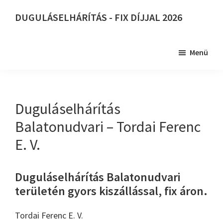
Skip
DUGULÁSELHÁRÍTÁS - FIX DÍJJAL 2026
to
DUGULÁSELHÁRÍTÁS
main
-
content
Menü
FIX
DÍJJAL
2026
Duguláselhárítás
Balatonudvari – Tordai Ferenc
E. V.
Duguláselhárítás Balatonudvari
területén gyors kiszállással, fix áron.
Tordai Ferenc E. V.