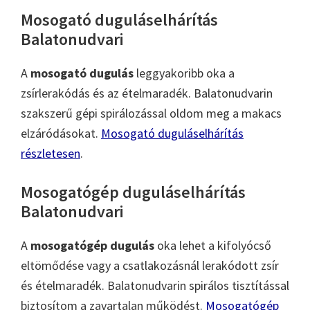
Mosogató duguláselhárítás
Balatonudvari
A
mosogató dugulás
leggyakoribb oka a
zsírlerakódás és az ételmaradék. Balatonudvarin
szakszerű gépi spirálozással oldom meg a makacs
elzáródásokat.
Mosogató duguláselhárítás
részletesen
.
Mosogatógép duguláselhárítás
Balatonudvari
A
mosogatógép dugulás
oka lehet a kifolyócső
eltömődése vagy a csatlakozásnál lerakódott zsír
és ételmaradék. Balatonudvarin spirálos tisztítással
biztosítom a zavartalan működést.
Mosogatógép