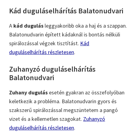
Kád duguláselhárítás Balatonudvari
A
kád dugulás
leggyakoribb oka a haj és a szappan.
Balatonudvarin épített kádaknál is bontás nélküli
spirálozással végzek tisztítást.
Kád
duguláselhárítás részletesen
.
Zuhanyzó duguláselhárítás
Balatonudvari
Zuhany dugulás
esetén gyakran az összefolyóban
keletkezik a probléma. Balatonudvarin gyors és
szakszerű spirálozással megszüntetem a pangó
vizet és a kellemetlen szagokat.
Zuhanyzó
duguláselhárítás részletesen
.