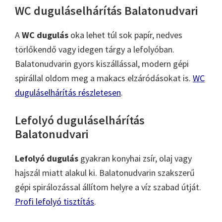
WC duguláselhárítás Balatonudvari
A
WC dugulás
oka lehet túl sok papír, nedves
törlőkendő vagy idegen tárgy a lefolyóban.
Balatonudvarin gyors kiszállással, modern gépi
spirállal oldom meg a makacs elzáródásokat is.
WC
duguláselhárítás részletesen
.
Lefolyó duguláselhárítás
Balatonudvari
Lefolyó dugulás
gyakran konyhai zsír, olaj vagy
hajszál miatt alakul ki. Balatonudvarin szakszerű
gépi spirálozással állítom helyre a víz szabad útját.
Profi lefolyó tisztítás
.