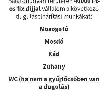
Balatonudvari területén
40000 Ft-
os fix díjjal
vállalom a következő
duguláselhárítási munkákat:
Mosogató
Mosdó
Kád
Zuhany
WC (ha nem a gyűjtőcsőben van
a dugulás)