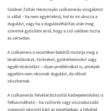
Goldner Zoltán Heresznyén csőkamerás vizsgálatot
is vállal – ha nem egyértelmű, hol és mi okozza a
dugulást, vagy ha a duguláselhárítás után meg
szeretné győződni arról, hogy a cső valóban tiszta
és sértetlen.
A csőkamera a vezetéken belülről mutatja meg a
lerakódásokat, töréseket, gyökérbenövést vagy
egyéb elzáródást – olyan problémákat is, amelyek
egyelőre nem okoznak dugulást, de idővel
okozhatnak.
A csőkamerás felvétel biztosítói kárbejelentéshez is
felhasználható – ha csőtörés vagy visszaduzzadó
szennyvíz okozott kárt az ingatlanban, a felvétel