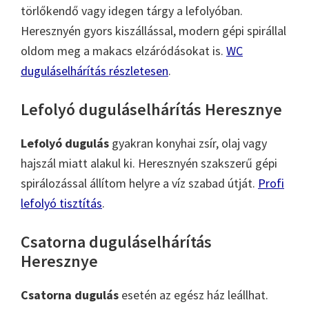
törlőkendő vagy idegen tárgy a lefolyóban.
Heresznyén gyors kiszállással, modern gépi spirállal
oldom meg a makacs elzáródásokat is.
WC
duguláselhárítás részletesen
.
Lefolyó duguláselhárítás Heresznye
Lefolyó dugulás
gyakran konyhai zsír, olaj vagy
hajszál miatt alakul ki. Heresznyén szakszerű gépi
spirálozással állítom helyre a víz szabad útját.
Profi
lefolyó tisztítás
.
Csatorna duguláselhárítás
Heresznye
Csatorna dugulás
esetén az egész ház leállhat.