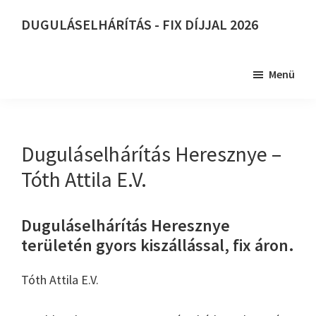
Skip
DUGULÁSELHÁRÍTÁS - FIX DÍJJAL 2026
to
DUGULÁSELHÁRÍTÁS
main
-
content
Menü
FIX
DÍJJAL
2026
Duguláselhárítás Heresznye –
Tóth Attila E.V.
Duguláselhárítás Heresznye
területén gyors kiszállással, fix áron.
Tóth Attila E.V.