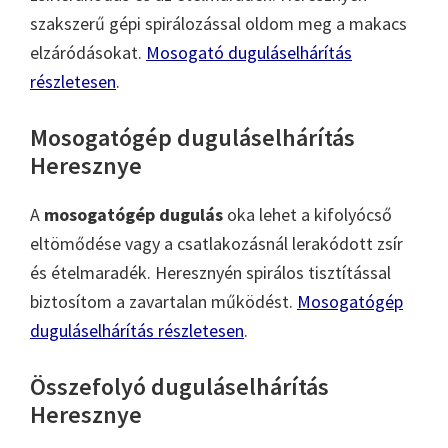
szakszerű gépi spirálozással oldom meg a makacs
elzáródásokat.
Mosogató duguláselhárítás
részletesen
.
Mosogatógép duguláselhárítás
Heresznye
A
mosogatógép dugulás
oka lehet a kifolyócső
eltömődése vagy a csatlakozásnál lerakódott zsír
és ételmaradék. Heresznyén spirálos tisztítással
biztosítom a zavartalan működést.
Mosogatógép
duguláselhárítás részletesen
.
Összefolyó duguláselhárítás
Heresznye