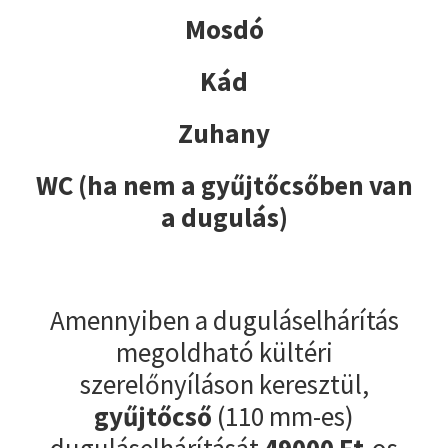
Mosdó
Kád
Zuhany
WC (ha nem a gyűjtőcsőben van
a dugulás)
Amennyiben a duguláselhárítás
megoldható kültéri
szerelőnyíláson keresztül,
gyűjtőcső
(110 mm-es)
duguláselhárítását
49000
Ft
-os