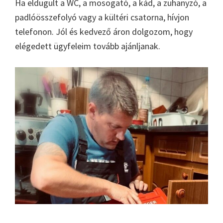
Ha eldugult a WC, a mosogató, a kád, a zuhanyzó, a
padlóösszefolyó vagy a kültéri csatorna, hívjon
telefonon. Jól és kedvező áron dolgozom, hogy
elégedett ügyfeleim tovább ajánljanak.