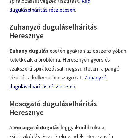
spirálozással végzek tisztítást.
Kád
duguláselhárítás részletesen
.
Zuhanyzó duguláselhárítás
Heresznye
Zuhany dugulás
esetén gyakran az összefolyóban
keletkezik a probléma. Heresznyén gyors és
szakszerű spirálozással megszüntetem a pangó
vizet és a kellemetlen szagokat.
Zuhanyzó
duguláselhárítás részletesen
.
Mosogató duguláselhárítás
Heresznye
A
mosogató dugulás
leggyakoribb oka a
zsírlerakódás és az ételmaradék. Heresznyén