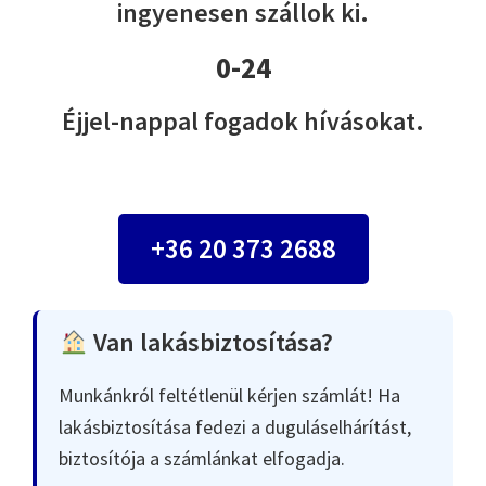
ingyenesen szállok ki.
0-24
Éjjel-nappal fogadok hívásokat.
+36 20 373 2688
Van lakásbiztosítása?
Munkánkról feltétlenül kérjen számlát! Ha
lakásbiztosítása fedezi a duguláselhárítást,
biztosítója a számlánkat elfogadja.