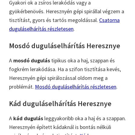
Gyakori ok a zsíros lerakódás vagy a
gyökérbenövés. Heresznyén gépi spirállal végzem a
tisztítást, gyors és tartós megoldással.
Csatorna
duguláselhárítás részletesen
.
Mosdó duguláselhárítás Heresznye
A
mosdó dugulás
tipikus oka a haj, szappan és
fogkrém lerakódása. Ha a szifon tisztítása kevés,
Heresznyén gépi spirálozással oldom meg a
problémát.
Mosdó duguláselhárítás részletesen
.
Kád duguláselhárítás Heresznye
A
kád dugulás
leggyakoribb oka a haj és a szappan.
Heresznyén épített kádaknál is bontás nélküli