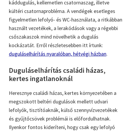
káddugulás, kellemetlen csatornaszag, illetve
kültéri csatornaprobléma. A vendégek esetleges
figyelmetlen lefolyó- és WC-használata, a ritkábban
használt vezetékek, a lerakódások vagy a régebbi
csőszakaszok mind növelhetik a dugulás
kockázatát. Erről részletesebben itt írtunk:
duguláselhárítás nyaralóban, hétvégi házban
.
Duguláselhárítás családi házas,
kertes ingatlanoknál
Heresznye családi házas, kertes környezetében a
megszokott beltéri dugulások mellett udvari
lefolyók, tisztítóaknák, külső szennyvízvezetékek
és gyűjtőcsövek problémái is előfordulhatnak.
Ilyenkor fontos kideríteni, hogy csak egy lefolyó