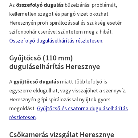
Az
összefolyó dugulás
bűzelzárási problémát,
kellemetlen szagot és pangó vizet okozhat.
Heresznyén profi spirálozással és szükség esetén
szifonpohár cserével szüntetem meg a hibát.
Összefolyó duguláselhárítás részletesen
.
Gyűjtőcső (110 mm)
duguláselhárítás Heresznye
A
gyűjtőcső dugulás
miatt több lefolyó is
egyszerre eldugulhat, vagy visszajöhet a szennyvíz.
Heresznyén gépi spirálozással nyújtok gyors
megoldást.
Gyűjtőcső és csatorna duguláselhárítás
részletesen
.
Csőkamerás vizsgálat Heresznye