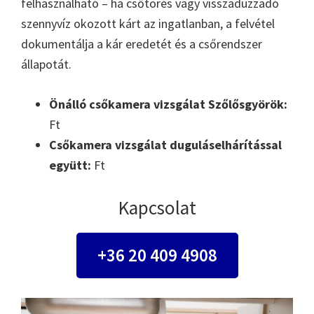
felhasználható – ha csőtörés vagy visszaduzzadó
szennyvíz okozott kárt az ingatlanban, a felvétel
dokumentálja a kár eredetét és a csőrendszer
állapotát.
Önálló csőkamera vizsgálat Szőlősgyörök:
Ft
Csőkamera vizsgálat duguláselhárítással
együtt:
Ft
Kapcsolat
+36 20 409 4908