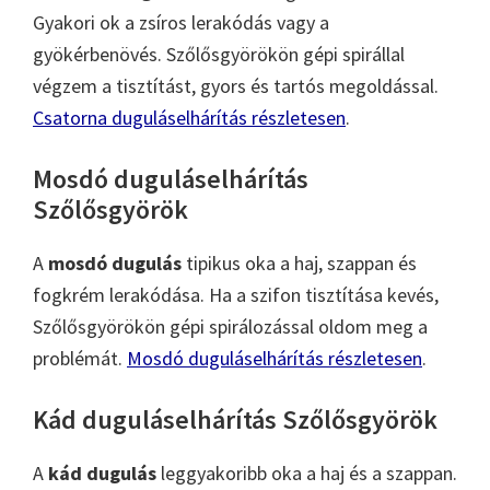
Gyakori ok a zsíros lerakódás vagy a
gyökérbenövés. Szőlősgyörökön gépi spirállal
végzem a tisztítást, gyors és tartós megoldással.
Csatorna duguláselhárítás részletesen
.
Mosdó duguláselhárítás
Szőlősgyörök
A
mosdó dugulás
tipikus oka a haj, szappan és
fogkrém lerakódása. Ha a szifon tisztítása kevés,
Szőlősgyörökön gépi spirálozással oldom meg a
problémát.
Mosdó duguláselhárítás részletesen
.
Kád duguláselhárítás Szőlősgyörök
A
kád dugulás
leggyakoribb oka a haj és a szappan.