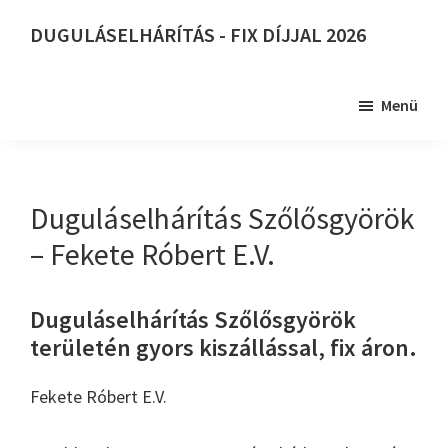
Skip
DUGULÁSELHÁRÍTÁS - FIX DÍJJAL 2026
to
DUGULÁSELHÁRÍTÁS
main
-
content
Menü
FIX
DÍJJAL
2026
Duguláselhárítás Szőlősgyörök
– Fekete Róbert E.V.
Duguláselhárítás Szőlősgyörök
területén gyors kiszállással, fix áron.
Fekete Róbert E.V.