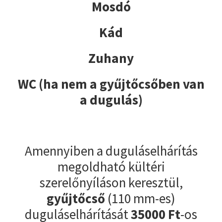
Mosdó
Kád
Zuhany
WC (ha nem a gyűjtőcsőben van
a dugulás)
Amennyiben a duguláselhárítás
megoldható kültéri
szerelőnyíláson keresztül,
gyűjtőcső
(110 mm-es)
duguláselhárítását
35000
Ft
-os