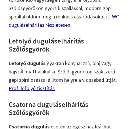
Szőlősgyörökön gyors kiszállással, modern gépi
spirállal oldom meg a makacs elzáródásokat is.
WC
duguláselhárítás részletesen
.
Lefolyó duguláselhárítás
Szőlősgyörök
Lefolyó dugulás
gyakran konyhai zsír, olaj vagy
hajszál miatt alakul ki. Szőlősgyörökön szakszerű
gépi spirálozással állítom helyre a víz szabad útját.
Profi lefolyó tisztítás
.
Csatorna duguláselhárítás
Szőlősgyörök
Csatorna dugulás
esetén az egész ház leállhat.