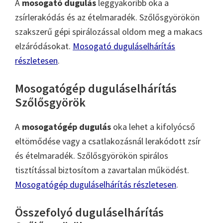
A
mosogató dugulás
leggyakoribb oka a
zsírlerakódás és az ételmaradék. Szőlősgyörökön
szakszerű gépi spirálozással oldom meg a makacs
elzáródásokat.
Mosogató duguláselhárítás
részletesen
.
Mosogatógép duguláselhárítás
Szőlősgyörök
A
mosogatógép dugulás
oka lehet a kifolyócső
eltömődése vagy a csatlakozásnál lerakódott zsír
és ételmaradék. Szőlősgyörökön spirálos
tisztítással biztosítom a zavartalan működést.
Mosogatógép duguláselhárítás részletesen
.
Összefolyó duguláselhárítás