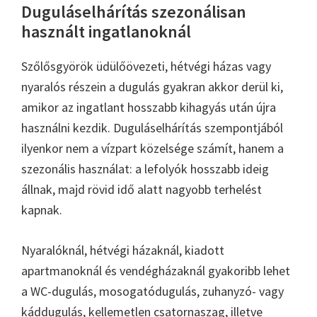
Duguláselhárítás szezonálisan
használt ingatlanoknál
Szőlősgyörök üdülőövezeti, hétvégi házas vagy
nyaralós részein a dugulás gyakran akkor derül ki,
amikor az ingatlant hosszabb kihagyás után újra
használni kezdik. Duguláselhárítás szempontjából
ilyenkor nem a vízpart közelsége számít, hanem a
szezonális használat: a lefolyók hosszabb ideig
állnak, majd rövid idő alatt nagyobb terhelést
kapnak.
Nyaralóknál, hétvégi házaknál, kiadott
apartmanoknál és vendégházaknál gyakoribb lehet
a WC-dugulás, mosogatódugulás, zuhanyzó- vagy
káddugulás, kellemetlen csatornaszag, illetve