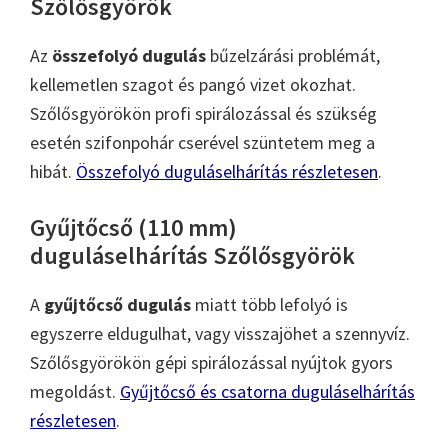
Szőlősgyörök
Az
összefolyó dugulás
bűzelzárási problémát,
kellemetlen szagot és pangó vizet okozhat.
Szőlősgyörökön profi spirálozással és szükség
esetén szifonpohár cserével szüntetem meg a
hibát.
Összefolyó duguláselhárítás részletesen
.
Gyűjtőcső (110 mm)
duguláselhárítás Szőlősgyörök
A
gyűjtőcső dugulás
miatt több lefolyó is
egyszerre eldugulhat, vagy visszajöhet a szennyvíz.
Szőlősgyörökön gépi spirálozással nyújtok gyors
megoldást.
Gyűjtőcső és csatorna duguláselhárítás
részletesen
.