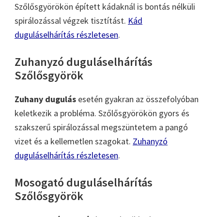
Szőlősgyörökön épített kádaknál is bontás nélküli
spirálozással végzek tisztítást.
Kád
duguláselhárítás részletesen
.
Zuhanyzó duguláselhárítás
Szőlősgyörök
Zuhany dugulás
esetén gyakran az összefolyóban
keletkezik a probléma. Szőlősgyörökön gyors és
szakszerű spirálozással megszüntetem a pangó
vizet és a kellemetlen szagokat.
Zuhanyzó
duguláselhárítás részletesen
.
Mosogató duguláselhárítás
Szőlősgyörök