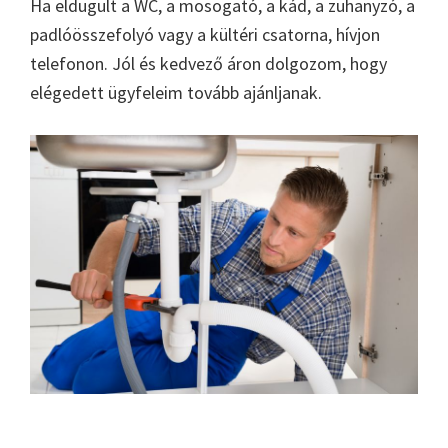
Ha eldugult a WC, a mosogató, a kád, a zuhanyzó, a
padlóösszefolyó vagy a kültéri csatorna, hívjon
telefonon. Jól és kedvező áron dolgozom, hogy
elégedett ügyfeleim tovább ajánljanak.