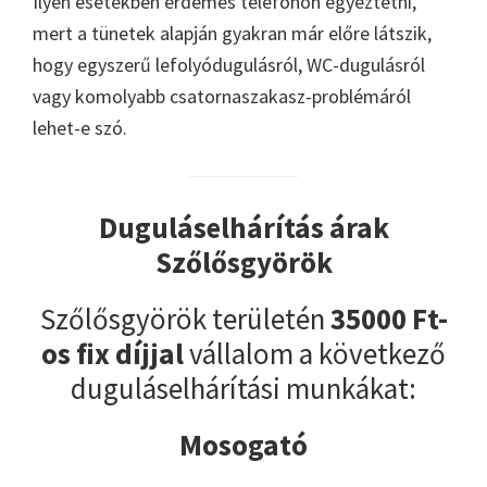
Ilyen esetekben érdemes telefonon egyeztetni,
mert a tünetek alapján gyakran már előre látszik,
hogy egyszerű lefolyódugulásról, WC-dugulásról
vagy komolyabb csatornaszakasz-problémáról
lehet-e szó.
Duguláselhárítás árak
Szőlősgyörök
Szőlősgyörök területén
35000 Ft-
os fix díjjal
vállalom a következő
duguláselhárítási munkákat:
Mosogató