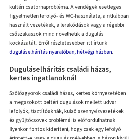
kültéri csatornaprobléma. A vendégek esetleges
figyelmetlen lefolyó- és WC-használata, a ritkábban
használt vezetékek, a lerakódások vagy a régebbi
csőszakaszok mind növelhetik a dugulás
kockázatát. Erről részletesebben itt írtunk:
duguláselhárítás nyaralóban, hétvégi házban
.
Duguláselhárítás családi házas,
kertes ingatlanoknál
Szőlősgyörök családi házas, kertes környezetében
a megszokott beltéri dugulások mellett udvari
lefolyók, tisztítóaknák, külső szennyvízvezetékek
és gyűjtőcsövek problémái is előfordulhatnak.
Ilyenkor fontos kideríteni, hogy csak egy lefolyó
érintett-e, vagy a dugulás mélyebben, a házon kívüli