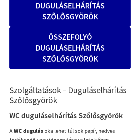
DUGULÁSELHÁRÍTÁS
SZŐLŐSGYÖRÖK
ÖSSZEFOLYÓ
DUGULÁSELHÁRÍTÁS
SZŐLŐSGYÖRÖK
Szolgáltatások – Duguláselhárítás
Szőlősgyörök
WC duguláselhárítás Szőlősgyörök
A
WC dugulás
oka lehet túl sok papír, nedves
törlőkendő vagy idegen tárgy a lefolyóban.