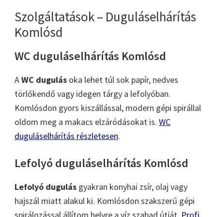
Szolgáltatások – Duguláselhárítás
Komlósd
WC duguláselhárítás Komlósd
A
WC dugulás
oka lehet túl sok papír, nedves
törlőkendő vagy idegen tárgy a lefolyóban.
Komlósdon gyors kiszállással, modern gépi spirállal
oldom meg a makacs elzáródásokat is.
WC
duguláselhárítás részletesen
.
Lefolyó duguláselhárítás Komlósd
Lefolyó dugulás
gyakran konyhai zsír, olaj vagy
hajszál miatt alakul ki. Komlósdon szakszerű gépi
spirálozással állítom helyre a víz szabad útját.
Profi