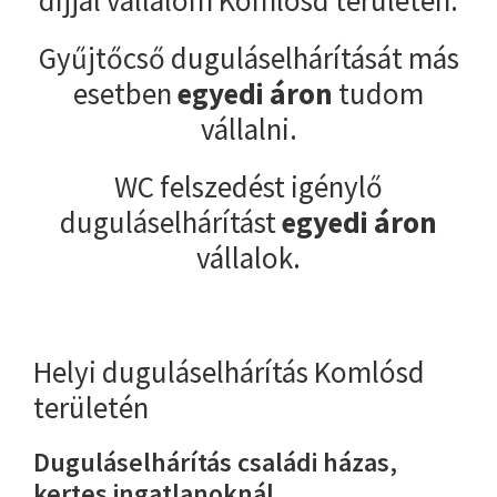
Gyűjtőcső duguláselhárítását más
esetben
egyedi áron
tudom
vállalni.
WC felszedést igénylő
duguláselhárítást
egyedi áron
vállalok.
Helyi duguláselhárítás Komlósd
területén
Duguláselhárítás családi házas,
kertes ingatlanoknál