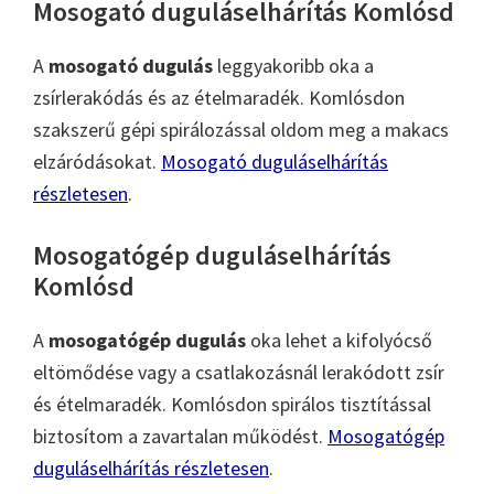
Mosogató duguláselhárítás Komlósd
A
mosogató dugulás
leggyakoribb oka a
zsírlerakódás és az ételmaradék. Komlósdon
szakszerű gépi spirálozással oldom meg a makacs
elzáródásokat.
Mosogató duguláselhárítás
részletesen
.
Mosogatógép duguláselhárítás
Komlósd
A
mosogatógép dugulás
oka lehet a kifolyócső
eltömődése vagy a csatlakozásnál lerakódott zsír
és ételmaradék. Komlósdon spirálos tisztítással
biztosítom a zavartalan működést.
Mosogatógép
duguláselhárítás részletesen
.