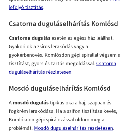
lefolyó tisztítás
.
Csatorna duguláselhárítás Komlósd
Csatorna dugulás
esetén az egész ház leállhat.
Gyakori ok a zsíros lerakódás vagy a
gyökérbenövés. Komlósdon gépi spirállal végzem a
tisztítást, gyors és tartós megoldással.
Csatorna
duguláselhárítás részletesen
.
Mosdó duguláselhárítás Komlósd
A
mosdó dugulás
tipikus oka a haj, szappan és
fogkrém lerakódása. Ha a szifon tisztítása kevés,
Komlósdon gépi spirálozással oldom meg a
problémát.
Mosdó duguláselhárítás részletesen
.