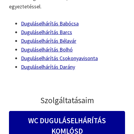
egyeztetéssel.
Duguláselhárítás Babócsa
Duguláselhárítás Barcs
Duguláselhárítás Bélavár
Duguláselhárítás Bolhó
Duguláselhárítás Csokonyavisonta
Duguláselhárítás Darány
Szolgáltatásaim
WC DUGULÁSELHÁRÍTÁS
KOMLÓSD