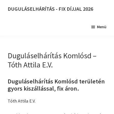
Skip
DUGULÁSELHÁRÍTÁS - FIX DÍJJAL 2026
to
DUGULÁSELHÁRÍTÁS
main
-
content
Menü
FIX
DÍJJAL
2026
Duguláselhárítás Komlósd –
Tóth Attila E.V.
Duguláselhárítás Komlósd területén
gyors kiszállással, fix áron.
Tóth Attila E.V.