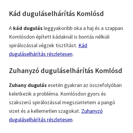
Kád duguláselhárítás Komlósd
A
kád dugulás
leggyakoribb oka a haj és a szappan.
Komlósdon épített kádaknál is bontás nélküli
spirálozással végzek tisztítást.
Kád
duguláselhárítás részletesen
.
Zuhanyzó duguláselhárítás Komlósd
Zuhany dugulás
esetén gyakran az összefolyóban
keletkezik a probléma. Komlósdon gyors és
szakszerű spirálozással megszüntetem a pangó
vizet és a kellemetlen szagokat.
Zuhanyzó
duguláselhárítás részletesen
.