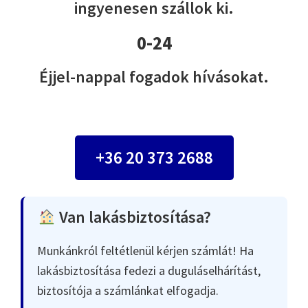
ingyenesen szállok ki.
0-24
Éjjel-nappal fogadok hívásokat.
+36 20 373 2688
Van lakásbiztosítása?
Munkánkról feltétlenül kérjen számlát! Ha
lakásbiztosítása fedezi a duguláselhárítást,
biztosítója a számlánkat elfogadja.