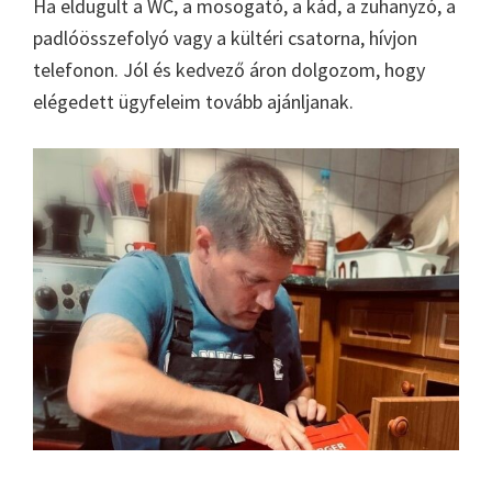
Ha eldugult a WC, a mosogató, a kád, a zuhanyzó, a
padlóösszefolyó vagy a kültéri csatorna, hívjon
telefonon. Jól és kedvező áron dolgozom, hogy
elégedett ügyfeleim tovább ajánljanak.