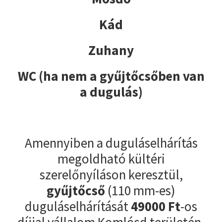
Kád
Zuhany
WC (ha nem a gyűjtőcsőben van
a dugulás)
Amennyiben a duguláselhárítás
megoldható kültéri
szerelőnyíláson keresztül,
gyűjtőcső
(110 mm-es)
duguláselhárítását
49000
Ft
-os
díjjal vállalom Komlósd területén.