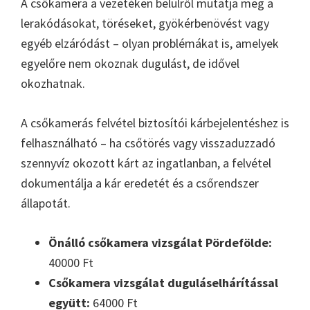
A csőkamera a vezetéken belülről mutatja meg a
lerakódásokat, töréseket, gyökérbenövést vagy
egyéb elzáródást – olyan problémákat is, amelyek
egyelőre nem okoznak dugulást, de idővel
okozhatnak.
A csőkamerás felvétel biztosítói kárbejelentéshez is
felhasználható – ha csőtörés vagy visszaduzzadó
szennyvíz okozott kárt az ingatlanban, a felvétel
dokumentálja a kár eredetét és a csőrendszer
állapotát.
Önálló csőkamera vizsgálat Pördefölde:
40000 Ft
Csőkamera vizsgálat duguláselhárítással
együtt:
64000 Ft