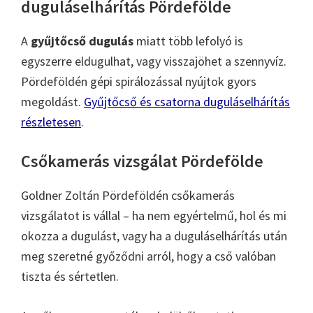
duguláselhárítás Pördefölde
A
gyűjtőcső dugulás
miatt több lefolyó is
egyszerre eldugulhat, vagy visszajöhet a szennyvíz.
Pördeföldén gépi spirálozással nyújtok gyors
megoldást.
Gyűjtőcső és csatorna duguláselhárítás
részletesen
.
Csőkamerás vizsgálat Pördefölde
Goldner Zoltán Pördeföldén csőkamerás
vizsgálatot is vállal – ha nem egyértelmű, hol és mi
okozza a dugulást, vagy ha a duguláselhárítás után
meg szeretné győződni arról, hogy a cső valóban
tiszta és sértetlen.