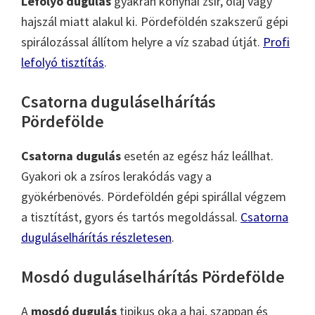
Lefolyó dugulás
gyakran konyhai zsír, olaj vagy
hajszál miatt alakul ki. Pördeföldén szakszerű gépi
spirálozással állítom helyre a víz szabad útját.
Profi
lefolyó tisztítás
.
Csatorna duguláselhárítás
Pördefölde
Csatorna dugulás
esetén az egész ház leállhat.
Gyakori ok a zsíros lerakódás vagy a
gyökérbenövés. Pördeföldén gépi spirállal végzem
a tisztítást, gyors és tartós megoldással.
Csatorna
duguláselhárítás részletesen
.
Mosdó duguláselhárítás Pördefölde
A
mosdó dugulás
tipikus oka a haj, szappan és