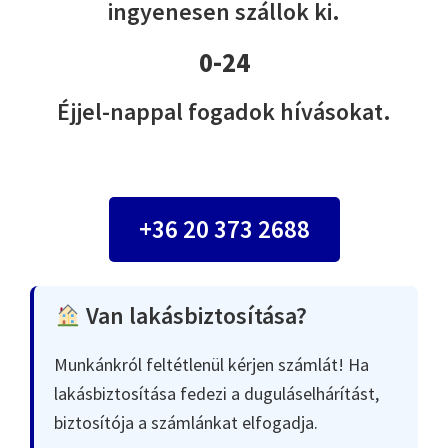
ingyenesen szállok ki.
0-24
Éjjel-nappal fogadok hívásokat.
+36 20 373 2688
Van lakásbiztosítása?
Munkánkról feltétlenül kérjen számlát! Ha
lakásbiztosítása fedezi a duguláselhárítást,
biztosítója a számlánkat elfogadja.