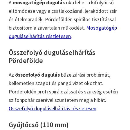
A
mosogatógép dugulás
oka lehet a kifolyócső
eltömődése vagy a csatlakozásnál lerakódott zsír
és ételmaradék. Pördeföldén spirálos tisztítással
biztosítom a zavartalan működést.
Mosogatógép
duguláselhárítás részletesen
.
Összefolyó duguláselhárítás
Pördefölde
Az
összefolyó dugulás
bűzelzárási problémát,
kellemetlen szagot és pangó vizet okozhat.
Pördeföldén profi spirálozással és szükség esetén
szifonpohár cserével szüntetem meg a hibát.
Összefolyó duguláselhárítás részletesen
.
Gyűjtőcső (110 mm)