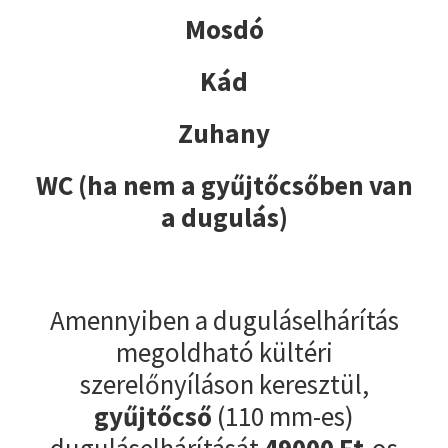
Mosdó
Kád
Zuhany
WC (ha nem a gyűjtőcsőben van
a dugulás)
Amennyiben a duguláselhárítás
megoldható kültéri
szerelőnyíláson keresztül,
gyűjtőcső
(110 mm-es)
duguláselhárítását
49000
Ft
-os