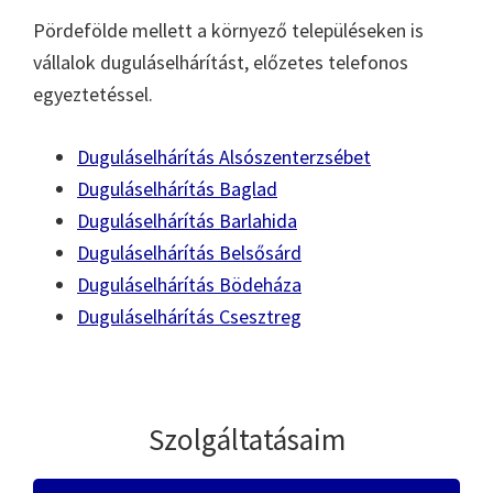
Pördefölde mellett a környező településeken is
vállalok duguláselhárítást, előzetes telefonos
egyeztetéssel.
Duguláselhárítás Alsószenterzsébet
Duguláselhárítás Baglad
Duguláselhárítás Barlahida
Duguláselhárítás Belsősárd
Duguláselhárítás Bödeháza
Duguláselhárítás Csesztreg
Szolgáltatásaim