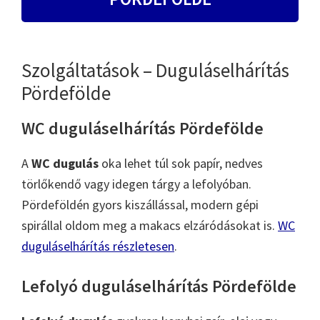
Szolgáltatások – Duguláselhárítás
Pördefölde
WC duguláselhárítás Pördefölde
A
WC dugulás
oka lehet túl sok papír, nedves
törlőkendő vagy idegen tárgy a lefolyóban.
Pördeföldén gyors kiszállással, modern gépi
spirállal oldom meg a makacs elzáródásokat is.
WC
duguláselhárítás részletesen
.
Lefolyó duguláselhárítás Pördefölde