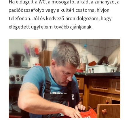
Ha eldugult a WC, a mosogató, a kád, a zuhanyzó, a
padlóösszefolyó vagy a kültéri csatorna, hívjon
telefonon. Jól és kedvező áron dolgozom, hogy
elégedett ügyfeleim tovább ajánljanak.