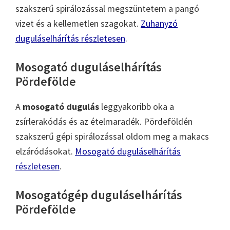
szakszerű spirálozással megszüntetem a pangó
vizet és a kellemetlen szagokat.
Zuhanyzó
duguláselhárítás részletesen
.
Mosogató duguláselhárítás
Pördefölde
A
mosogató dugulás
leggyakoribb oka a
zsírlerakódás és az ételmaradék. Pördeföldén
szakszerű gépi spirálozással oldom meg a makacs
elzáródásokat.
Mosogató duguláselhárítás
részletesen
.
Mosogatógép duguláselhárítás
Pördefölde