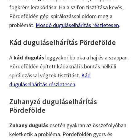
fogkrém lerakódása. Ha a szifon tisztítása kevés,
Pördeföldén gépi spirálozással oldom meg a
problémát.
Mosdó duguláselhárítás részletesen
.
Kád duguláselhárítás Pördefölde
A
kád dugulás
leggyakoribb oka a haj és a szappan.
Pördeföldén épített kádaknál is bontás nélküli
spirálozással végzek tisztítást.
Kád
duguláselhárítás részletesen
.
Zuhanyzó duguláselhárítás
Pördefölde
Zuhany dugulás
esetén gyakran az összefolyóban
keletkezik a probléma. Pördeföldén gyors és