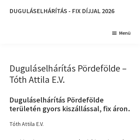
Skip
DUGULÁSELHÁRÍTÁS - FIX DÍJJAL 2026
to
DUGULÁSELHÁRÍTÁS
main
-
content
Menü
FIX
DÍJJAL
2026
Duguláselhárítás Pördefölde –
Tóth Attila E.V.
Duguláselhárítás Pördefölde
területén gyors kiszállással, fix áron.
Tóth Attila E.V.