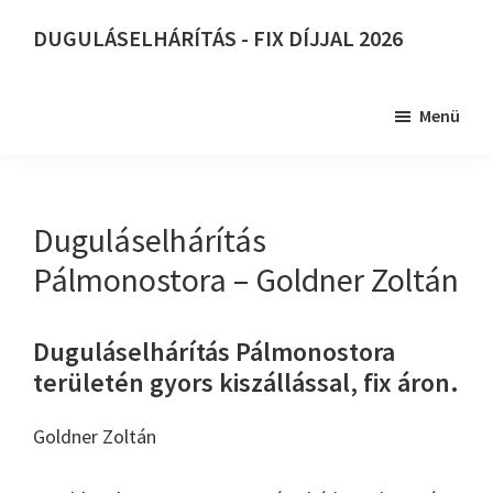
Skip
DUGULÁSELHÁRÍTÁS - FIX DÍJJAL 2026
to
DUGULÁSELHÁRÍTÁS
main
-
content
Menü
FIX
DÍJJAL
2026
Duguláselhárítás
Pálmonostora – Goldner Zoltán
Duguláselhárítás Pálmonostora
területén gyors kiszállással, fix áron.
Goldner Zoltán