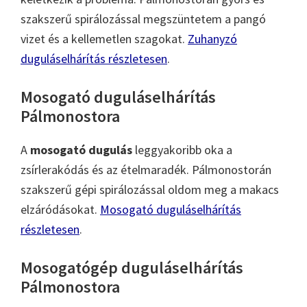
szakszerű spirálozással megszüntetem a pangó
vizet és a kellemetlen szagokat.
Zuhanyzó
duguláselhárítás részletesen
.
Mosogató duguláselhárítás
Pálmonostora
A
mosogató dugulás
leggyakoribb oka a
zsírlerakódás és az ételmaradék. Pálmonostorán
szakszerű gépi spirálozással oldom meg a makacs
elzáródásokat.
Mosogató duguláselhárítás
részletesen
.
Mosogatógép duguláselhárítás
Pálmonostora