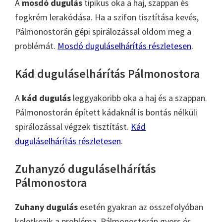
A
mosdó dugulás
tipikus oka a haj, szappan és
fogkrém lerakódása. Ha a szifon tisztítása kevés,
Pálmonostorán gépi spirálozással oldom meg a
problémát.
Mosdó duguláselhárítás részletesen
.
Kád duguláselhárítás Pálmonostora
A
kád dugulás
leggyakoribb oka a haj és a szappan.
Pálmonostorán épített kádaknál is bontás nélküli
spirálozással végzek tisztítást.
Kád
duguláselhárítás részletesen
.
Zuhanyzó duguláselhárítás
Pálmonostora
Zuhany dugulás
esetén gyakran az összefolyóban
keletkezik a probléma. Pálmonostorán gyors és