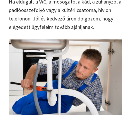
Ha eldugult a WC, a mosogató, a kád, a zuhanyzó, a
padlóösszefolyó vagy a kültéri csatorna, hívjon
telefonon. Jól és kedvező áron dolgozom, hogy
elégedett ügyfeleim tovább ajánljanak.