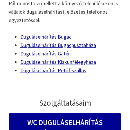
Pálmonostora mellett a környező településeken is
vállalok duguláselhárítást, előzetes telefonos
egyeztetéssel.
Duguláselhárítás Bugac
Duguláselhárítás Bugacpusztaháza
Duguláselhárítás Gátér
Duguláselhárítás Kiskunfélegyháza
Duguláselhárítás Petőfiszállás
Szolgáltatásaim
WC DUGULÁSELHÁRÍTÁS