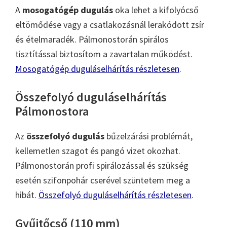
A
mosogatógép dugulás
oka lehet a kifolyócső
eltömődése vagy a csatlakozásnál lerakódott zsír
és ételmaradék. Pálmonostorán spirálos
tisztítással biztosítom a zavartalan működést.
Mosogatógép duguláselhárítás részletesen
.
Összefolyó duguláselhárítás
Pálmonostora
Az
összefolyó dugulás
bűzelzárási problémát,
kellemetlen szagot és pangó vizet okozhat.
Pálmonostorán profi spirálozással és szükség
esetén szifonpohár cserével szüntetem meg a
hibát.
Összefolyó duguláselhárítás részletesen
.
Gyűjtőcső (110 mm)