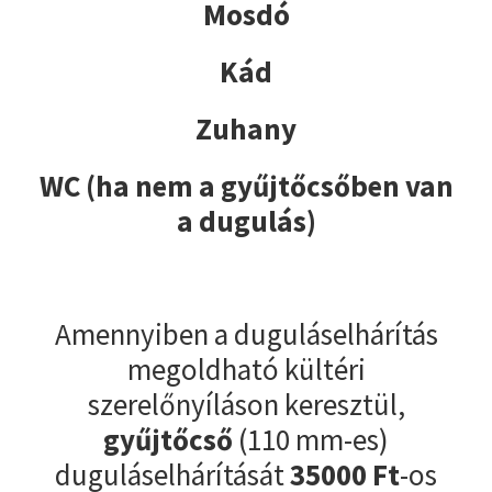
Mosdó
Kád
Zuhany
WC (ha nem a gyűjtőcsőben van
a dugulás)
Amennyiben a duguláselhárítás
megoldható kültéri
szerelőnyíláson keresztül,
gyűjtőcső
(110 mm-es)
duguláselhárítását
35000
Ft
-os