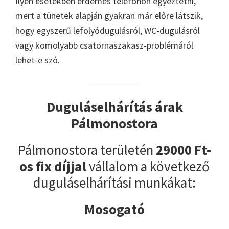
Ilyen esetekben érdemes telefonon egyeztetni,
mert a tünetek alapján gyakran már előre látszik,
hogy egyszerű lefolyódugulásról, WC-dugulásról
vagy komolyabb csatornaszakasz-problémáról
lehet-e szó.
Duguláselhárítás árak
Pálmonostora
Pálmonostora területén
29000 Ft-
os fix díjjal
vállalom a következő
duguláselhárítási munkákat:
Mosogató