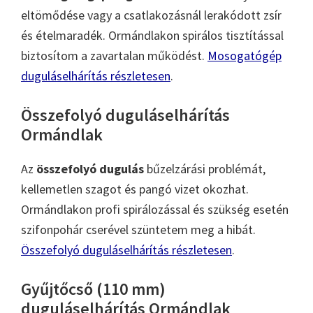
eltömődése vagy a csatlakozásnál lerakódott zsír
és ételmaradék. Ormándlakon spirálos tisztítással
biztosítom a zavartalan működést.
Mosogatógép
duguláselhárítás részletesen
.
Összefolyó duguláselhárítás
Ormándlak
Az
összefolyó dugulás
bűzelzárási problémát,
kellemetlen szagot és pangó vizet okozhat.
Ormándlakon profi spirálozással és szükség esetén
szifonpohár cserével szüntetem meg a hibát.
Összefolyó duguláselhárítás részletesen
.
Gyűjtőcső (110 mm)
duguláselhárítás Ormándlak