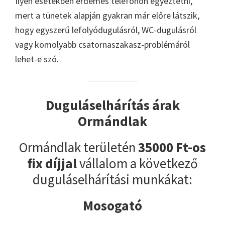
Ilyen esetekben érdemes telefonon egyeztetni,
mert a tünetek alapján gyakran már előre látszik,
hogy egyszerű lefolyódugulásról, WC-dugulásról
vagy komolyabb csatornaszakasz-problémáról
lehet-e szó.
Duguláselhárítás árak
Ormándlak
Ormándlak területén
35000 Ft-os
fix díjjal
vállalom a következő
duguláselhárítási munkákat:
Mosogató