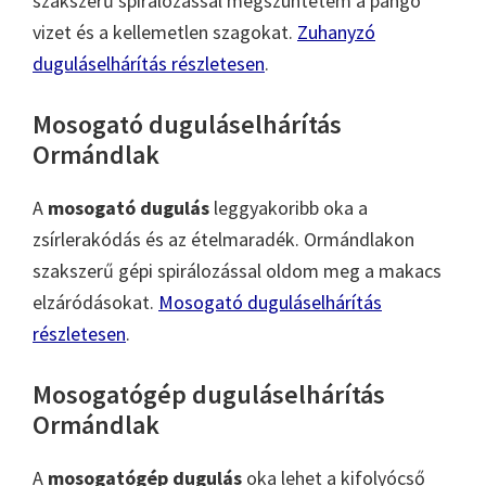
szakszerű spirálozással megszüntetem a pangó
vizet és a kellemetlen szagokat.
Zuhanyzó
duguláselhárítás részletesen
.
Mosogató duguláselhárítás
Ormándlak
A
mosogató dugulás
leggyakoribb oka a
zsírlerakódás és az ételmaradék. Ormándlakon
szakszerű gépi spirálozással oldom meg a makacs
elzáródásokat.
Mosogató duguláselhárítás
részletesen
.
Mosogatógép duguláselhárítás
Ormándlak
A
mosogatógép dugulás
oka lehet a kifolyócső