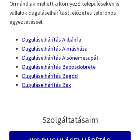
Ormándlak mellett a környező településeken is
vállalok duguláselhárítást, előzetes telefonos
egyeztetéssel.
Duguláselhárítás Alibánfa
Duguláselhárítás Almásháza
Duguláselhárítás Alsónemesapáti
Duguláselhárítás Babosdöbréte
Duguláselhárítás Bagod
Duguláselhárítás Bak
Szolgáltatásaim