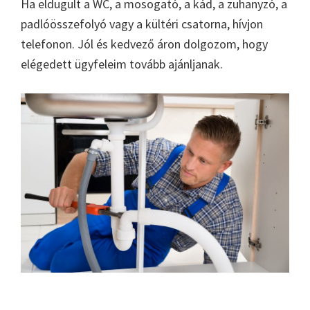
Ha eldugult a WC, a mosogató, a kád, a zuhanyzó, a
padlóösszefolyó vagy a kültéri csatorna, hívjon
telefonon. Jól és kedvező áron dolgozom, hogy
elégedett ügyfeleim tovább ajánljanak.