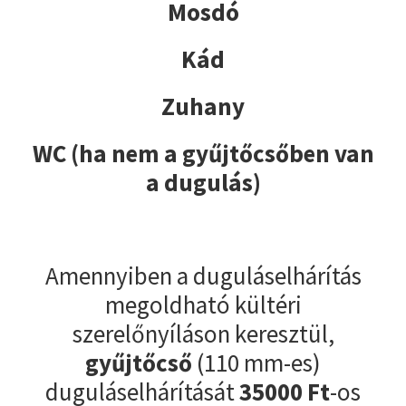
Mosdó
Kád
Zuhany
WC (ha nem a gyűjtőcsőben van
a dugulás)
Amennyiben a duguláselhárítás
megoldható kültéri
szerelőnyíláson keresztül,
gyűjtőcső
(110 mm-es)
duguláselhárítását
35000
Ft
-os