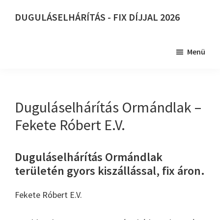
Skip
DUGULÁSELHÁRÍTÁS - FIX DÍJJAL 2026
to
DUGULÁSELHÁRÍTÁS
main
-
content
Menü
FIX
DÍJJAL
2026
Duguláselhárítás Ormándlak –
Fekete Róbert E.V.
Duguláselhárítás Ormándlak
területén gyors kiszállással, fix áron.
Fekete Róbert E.V.