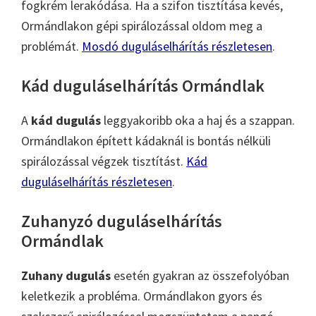
fogkrém lerakódása. Ha a szifon tisztítása kevés,
Ormándlakon gépi spirálozással oldom meg a
problémát.
Mosdó duguláselhárítás részletesen
.
Kád duguláselhárítás Ormándlak
A
kád dugulás
leggyakoribb oka a haj és a szappan.
Ormándlakon épített kádaknál is bontás nélküli
spirálozással végzek tisztítást.
Kád
duguláselhárítás részletesen
.
Zuhanyzó duguláselhárítás
Ormándlak
Zuhany dugulás
esetén gyakran az összefolyóban
keletkezik a probléma. Ormándlakon gyors és