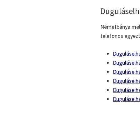
Duguláselh
Németbánya melle
telefonos egyezt
Duguláselhá
Duguláselh
Duguláselh
Duguláselh
Duguláselh
Duguláselh