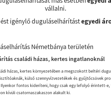
duguláselhárítását más esetben
egyedi 
vállalni.
ést igénylő duguláselhárítást
egyedi ár
láselhárítás Németbánya területén
ítás családi házas, kertes ingatlanoknál
di házas, kertes környezetében a megszokott beltéri dugu
 tisztítóaknák, külső szennyvízvezetékek és gyűjtőcsövek pro
Ilyenkor fontos kideríteni, hogy csak egy lefolyó érintett-e,
on kívüli csatornaszakaszon alakult ki.