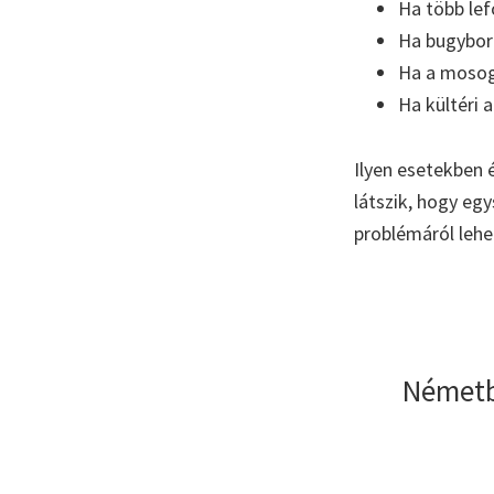
Ha több lef
Ha bugyboré
Ha a mosoga
Ha kültéri 
Ilyen esetekben 
látszik, hogy eg
problémáról lehe
Németb