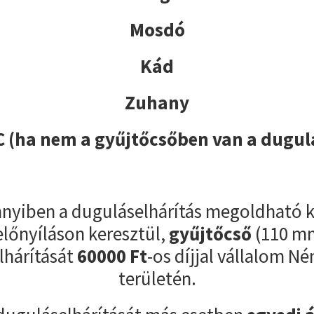
Mosdó
Kád
Zuhany
 (ha nem a gyűjtőcsőben van a dugul
yiben a duguláselhárítás megoldható k
előnyíláson keresztül,
gyűjtőcső
(110 m
lhárítását
60000
Ft
-os díjjal vállalom 
területén.