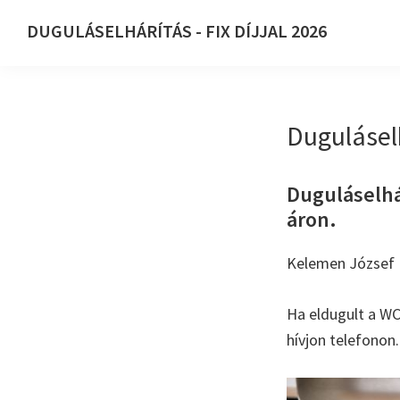
Ugrás
Skip
DUGULÁSELHÁRÍTÁS - FIX DÍJJAL 2026
az
to
DUGULÁSELHÁRÍTÁS
elsődleges
main
-
navigációhoz
content
FIX
Dugulásel
DÍJJAL
2026
Duguláselhá
áron.
Kelemen József E
Ha eldugult a WC
hívjon telefonon