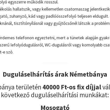
olyó egyszerre működik rosszul.
kolás hallatszik, vagy kellemetlen csatornaszag jelentkezik
tó, zuhanyzó, kád vagy padlóösszefolyó teljesen eldugult.
aknánál, tisztítónyílásnál vagy gyűjtőcsőnél látszik a problém
érdemes telefonon egyeztetni, mert a tünetek alapján gyakr
yszerű lefolyódugulásról, WC-dugulásról vagy komolyabb cs
t-e szó.
Duguláselhárítás árak Németbánya
ánya területén
40000 Ft-os fix díjjal
vál
következő duguláselhárítási munkákat:
Mosogató