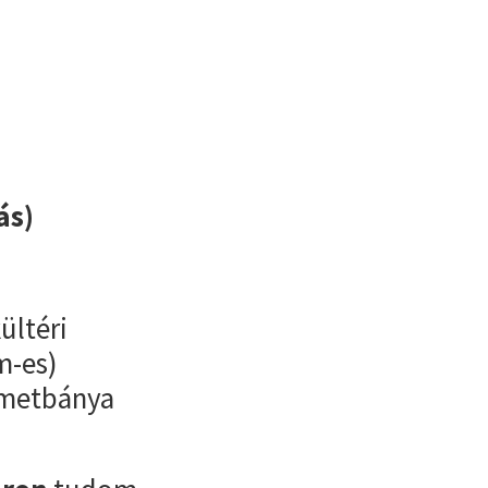
ás)
ültéri
m-es)
Németbánya