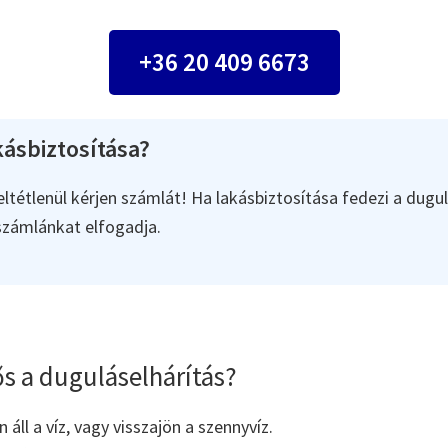
+36 20 409 6673
ásbiztosítása?
ltétlenül kérjen számlát! Ha lakásbiztosítása fedezi a dugul
 számlánkat elfogadja.
s a duguláselhárítás?
áll a víz, vagy visszajön a szennyvíz.