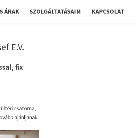
S ÁRAK
SZOLGÁLTATÁSAIM
KAPCSOLAT
f E.V.
sal, fix
ültéri csatorna,
ovább ajánljanak.