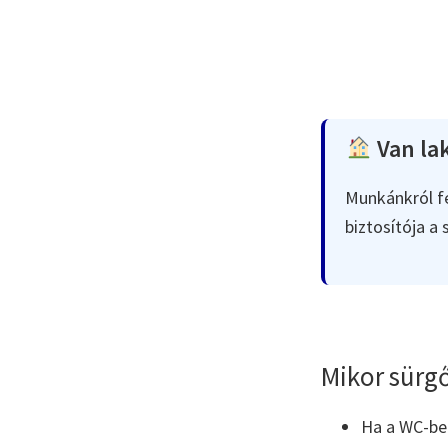
Van lak
Munkánkról fe
biztosítója a
Mikor sürgő
Ha a WC-ben 