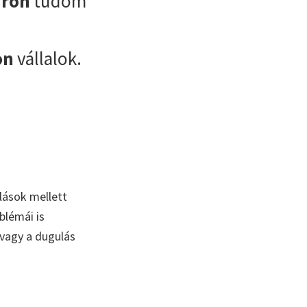
áron
tudom
on
vállalok.
lások mellett
blémái is
 vagy a dugulás