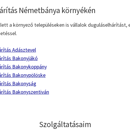
árítás Németbánya környékén
tt a környező településeken is vállalok duguláselhárítást, 
etéssel.
rítás Adásztevel
árítás Bakonyjákó
árítás Bakonykoppány
árítás Bakonypölöske
árítás Bakonyság
árítás Bakonyszentiván
Szolgáltatásaim