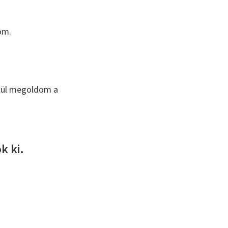
om.
elül megoldom a
k ki.