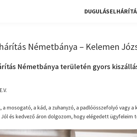
DUGULÁSELHÁRÍTÁ
hárítás Németbánya – Kelemen Józse
rítás Németbánya területén gyors kiszállás
.V.
, a mosogató, a kád, a zuhanyzó, a padlóösszefolyó vagy a k
. Jól és kedvező áron dolgozom, hogy elégedett ügyfeleim t