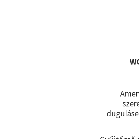
WC
Amenn
szer
duguláse