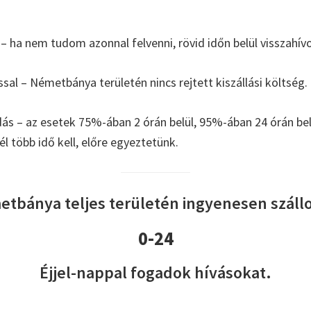
– ha nem tudom azonnal felvenni, rövid időn belül visszahív
ással – Németbánya területén nincs rejtett kiszállási költség.
s – az esetek 75%-ában 2 órán belül, 95%-ában 24 órán b
l több idő kell, előre egyeztetünk.
tbánya teljes területén ingyenesen szállo
0-24
Éjjel-nappal fogadok hívásokat.