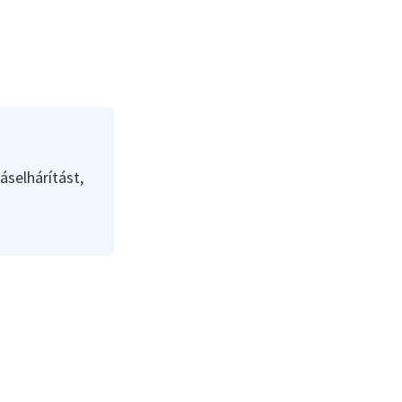
áselhárítást,