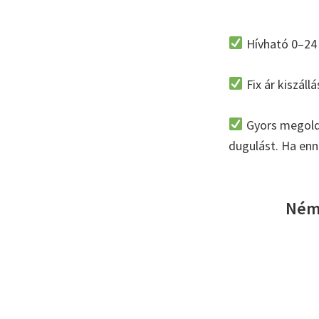
Hívható 0–24 
Fix ár kiszáll
Gyors megoldá
dugulást. Ha enné
Néme