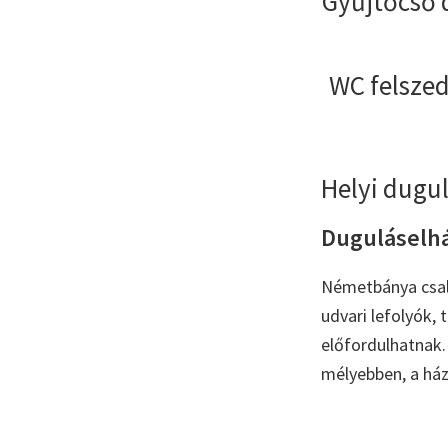
Gyűjtőcső 
WC felszed
Helyi dugu
Duguláselhár
Németbánya csalá
udvari lefolyók,
előfordulhatnak. 
mélyebben, a ház