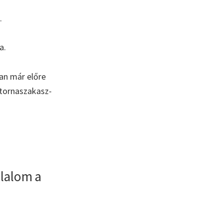
.
a.
an már előre
atornaszakasz-
lalom a