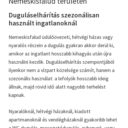
Nemeskisfalud területén
Duguláselhárítás szezonálisan
használt ingatlanoknál
Nemeskisfalud üdülőövezeti, hétvégi házas vagy
nyaralós részein a dugulás gyakran akkor derül ki,
amikor az ingatlant hosszabb kihagyás után újra
használni kezdik. Duguláselhárítás szempontjából
ilyenkor nem a vízpart közelsége számít, hanem a
szezonális használat: a lefolyók hosszabb ideig
állnak, majd rövid idő alatt nagyobb terhelést
kapnak.
Nyaralóknál, hétvégi házaknál, kiadott
apartmanoknál és vendégházaknál gyakoribb lehet
a WC-dugulás, mosogatódugulás, zuhanyzó- vagy