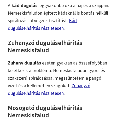
A
kád dugulás
leggyakoribb oka a haj és a szappan.
Nemeskisfaludon épített kádaknál is bontás nélküli
spirálozással végzek tisztítást.
Kád
duguláselhárítás részletesen
.
Zuhanyzó duguláselhárítás
Nemeskisfalud
Zuhany dugulás
esetén gyakran az összefolyóban
keletkezik a probléma. Nemeskisfaludon gyors és
szakszerű spirálozással megszüntetem a pangó
vizet és a kellemetlen szagokat.
Zuhanyzó
duguláselhárítás részletesen
.
Mosogató duguláselhárítás
Nemeskisfalud