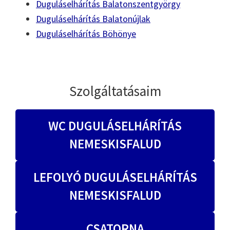
Duguláselhárítás Balatonszentgyörgy
Duguláselhárítás Balatonújlak
Duguláselhárítás Böhönye
Szolgáltatásaim
WC DUGULÁSELHÁRÍTÁS
NEMESKISFALUD
LEFOLYÓ DUGULÁSELHÁRÍTÁS
NEMESKISFALUD
CSATORNA