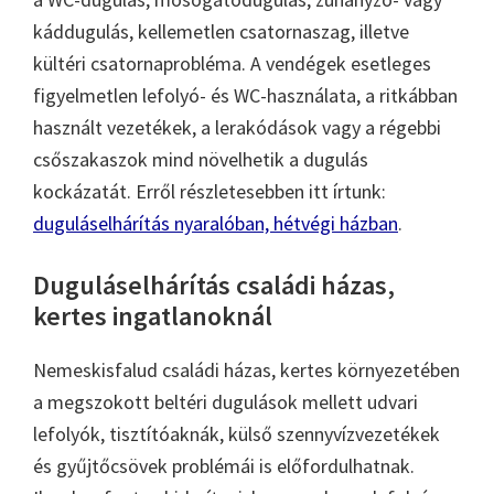
káddugulás, kellemetlen csatornaszag, illetve
kültéri csatornaprobléma. A vendégek esetleges
figyelmetlen lefolyó- és WC-használata, a ritkábban
használt vezetékek, a lerakódások vagy a régebbi
csőszakaszok mind növelhetik a dugulás
kockázatát. Erről részletesebben itt írtunk:
duguláselhárítás nyaralóban, hétvégi házban
.
Duguláselhárítás családi házas,
kertes ingatlanoknál
Nemeskisfalud családi házas, kertes környezetében
a megszokott beltéri dugulások mellett udvari
lefolyók, tisztítóaknák, külső szennyvízvezetékek
és gyűjtőcsövek problémái is előfordulhatnak.