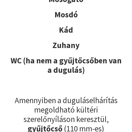
Mosdó
Kád
Zuhany
WC (ha nem a gyűjtőcsőben van
a dugulás)
Amennyiben a duguláselhárítás
megoldható kültéri
szerelőnyíláson keresztül,
gyűjtőcső
(110 mm-es)