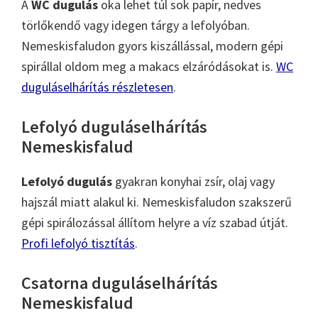
A
WC dugulás
oka lehet túl sok papír, nedves
törlőkendő vagy idegen tárgy a lefolyóban.
Nemeskisfaludon gyors kiszállással, modern gépi
spirállal oldom meg a makacs elzáródásokat is.
WC
duguláselhárítás részletesen
.
Lefolyó duguláselhárítás
Nemeskisfalud
Lefolyó dugulás
gyakran konyhai zsír, olaj vagy
hajszál miatt alakul ki. Nemeskisfaludon szakszerű
gépi spirálozással állítom helyre a víz szabad útját.
Profi lefolyó tisztítás
.
Csatorna duguláselhárítás
Nemeskisfalud