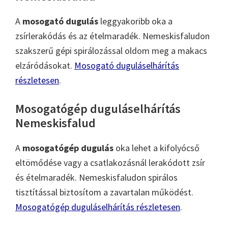
A
mosogató dugulás
leggyakoribb oka a
zsírlerakódás és az ételmaradék. Nemeskisfaludon
szakszerű gépi spirálozással oldom meg a makacs
elzáródásokat.
Mosogató duguláselhárítás
részletesen
.
Mosogatógép duguláselhárítás
Nemeskisfalud
A
mosogatógép dugulás
oka lehet a kifolyócső
eltömődése vagy a csatlakozásnál lerakódott zsír
és ételmaradék. Nemeskisfaludon spirálos
tisztítással biztosítom a zavartalan működést.
Mosogatógép duguláselhárítás részletesen
.