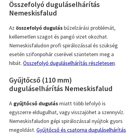
Összefolyó duguláselhárítás
Nemeskisfalud
Az
összefolyó dugulás
bűzelzárási problémát,
kellemetlen szagot és pangó vizet okozhat.
Nemeskisfaludon profi spirálozással és szükség
esetén szifonpohár cserével szüntetem meg a
hibát.
Összefolyó duguláselhárítás részletesen
.
Gyűjtőcső (110 mm)
duguláselhárítás Nemeskisfalud
A
gyűjtőcső dugulás
miatt több lefolyó is
egyszerre eldugulhat, vagy visszajöhet a szennyvíz.
Nemeskisfaludon gépi spirálozással nyújtok gyors
megoldást.
Gyűjtőcső és csatorna duguláselhárítás