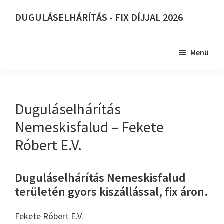
Skip
DUGULÁSELHÁRÍTÁS - FIX DÍJJAL 2026
to
DUGULÁSELHÁRÍTÁS
main
-
content
Menü
FIX
DÍJJAL
2026
Duguláselhárítás
Nemeskisfalud – Fekete
Róbert E.V.
Duguláselhárítás Nemeskisfalud
területén gyors kiszállással, fix áron.
Fekete Róbert E.V.