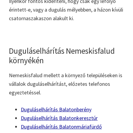
Ilyenkor fontos kideríteni, hogy csak egy lefolyó
érintett-e, vagy a dugulás mélyebben, a házon kívüli
csatornaszakaszon alakult ki.
Duguláselhárítás Nemeskisfalud
környékén
Nemeskisfalud mellett a környező településeken is
vállalok duguláselhárítást, előzetes telefonos
egyeztetéssel.
Duguláselhárítás Balatonberény
Duguláselhárítás Balatonkeresztúr
Duguláselhárítás Balatonmáriafürdő