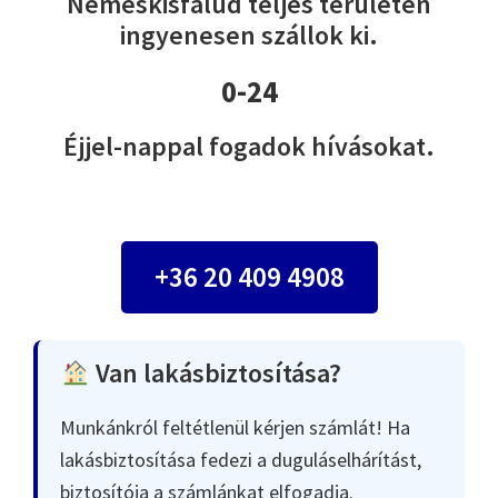
Nemeskisfalud teljes területén
ingyenesen szállok ki.
0-24
Éjjel-nappal fogadok hívásokat.
+36 20 409 4908
Van lakásbiztosítása?
Munkánkról feltétlenül kérjen számlát! Ha
lakásbiztosítása fedezi a duguláselhárítást,
biztosítója a számlánkat elfogadja.