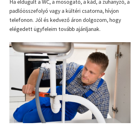
Ha eldugult a WC, a mosogató, a kád, a zuhanyzó, a
padlóösszefolyó vagy a kültéri csatorna, hívjon
telefonon. Jól és kedvező áron dolgozom, hogy
elégedett ügyfeleim tovább ajánljanak.