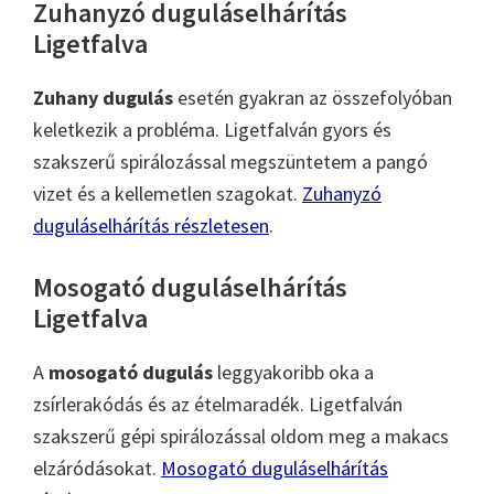
Zuhanyzó duguláselhárítás
Ligetfalva
Zuhany dugulás
esetén gyakran az összefolyóban
keletkezik a probléma. Ligetfalván gyors és
szakszerű spirálozással megszüntetem a pangó
vizet és a kellemetlen szagokat.
Zuhanyzó
duguláselhárítás részletesen
.
Mosogató duguláselhárítás
Ligetfalva
A
mosogató dugulás
leggyakoribb oka a
zsírlerakódás és az ételmaradék. Ligetfalván
szakszerű gépi spirálozással oldom meg a makacs
elzáródásokat.
Mosogató duguláselhárítás