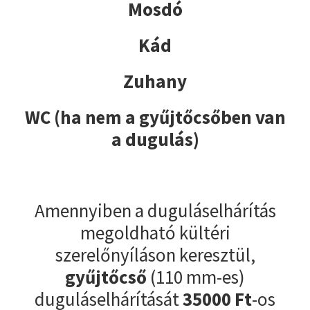
Mosdó
Kád
Zuhany
WC (ha nem a gyűjtőcsőben van
a dugulás)
Amennyiben a duguláselhárítás
megoldható kültéri
szerelőnyíláson keresztül,
gyűjtőcső
(110 mm-es)
duguláselhárítását
35000
Ft
-os