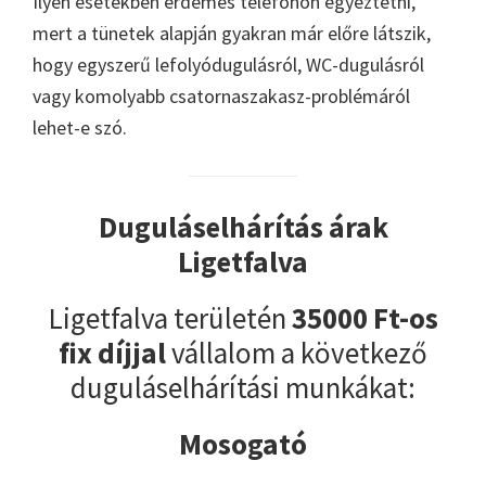
Ilyen esetekben érdemes telefonon egyeztetni,
mert a tünetek alapján gyakran már előre látszik,
hogy egyszerű lefolyódugulásról, WC-dugulásról
vagy komolyabb csatornaszakasz-problémáról
lehet-e szó.
Duguláselhárítás árak
Ligetfalva
Ligetfalva területén
35000 Ft-os
fix díjjal
vállalom a következő
duguláselhárítási munkákat:
Mosogató