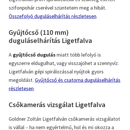
szifonpohár cserével szüntetem meg a hibát.
Összefolyó duguláselhárítás részletesen
.
Gyűjtőcső (110 mm)
duguláselhárítás Ligetfalva
A
gyűjtőcső dugulás
miatt több lefolyó is
egyszerre eldugulhat, vagy visszajöhet a szennyvíz.
Ligetfalván gépi spirálozással nyújtok gyors
megoldást.
Gyűjtőcső és csatorna duguláselhárítás
részletesen
.
Csőkamerás vizsgálat Ligetfalva
Goldner Zoltán Ligetfalván csőkamerás vizsgálatot
is vállal – ha nem egyértelmű, hol és mi okozza a