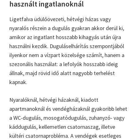
használt ingatlanoknál
Ligetfalva üdülőövezeti, hétvégi házas vagy
nyaralós részein a dugulás gyakran akkor derül ki,
amikor az ingatlant hosszabb kihagyás után újra
használni kezdik. Duguláselhárítás szempontjából
ilyenkor nem a vízpart közelsége számít, hanem a
szezonális használat: a lefolyók hosszabb ideig
állnak, majd rövid idő alatt nagyobb terhelést
kapnak.
Nyaralóknál, hétvégi házaknál, kiadott
apartmanoknál és vendégházaknál gyakoribb lehet
a WC-dugulás, mosogatódugulás, zuhanyzó- vagy
káddugulás, kellemetlen csatornaszag, illetve
kültéri csatornaprobléma. A vendégek esetleges