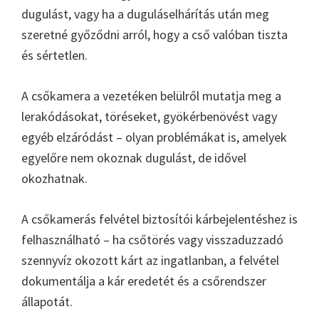
dugulást, vagy ha a duguláselhárítás után meg
szeretné győződni arról, hogy a cső valóban tiszta
és sértetlen.
A csőkamera a vezetéken belülről mutatja meg a
lerakódásokat, töréseket, gyökérbenövést vagy
egyéb elzáródást – olyan problémákat is, amelyek
egyelőre nem okoznak dugulást, de idővel
okozhatnak.
A csőkamerás felvétel biztosítói kárbejelentéshez is
felhasználható – ha csőtörés vagy visszaduzzadó
szennyvíz okozott kárt az ingatlanban, a felvétel
dokumentálja a kár eredetét és a csőrendszer
állapotát.