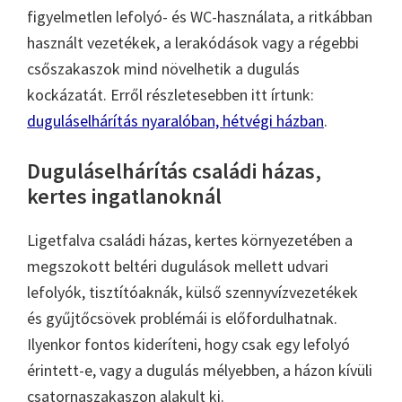
figyelmetlen lefolyó- és WC-használata, a ritkábban
használt vezetékek, a lerakódások vagy a régebbi
csőszakaszok mind növelhetik a dugulás
kockázatát. Erről részletesebben itt írtunk:
duguláselhárítás nyaralóban, hétvégi házban
.
Duguláselhárítás családi házas,
kertes ingatlanoknál
Ligetfalva családi házas, kertes környezetében a
megszokott beltéri dugulások mellett udvari
lefolyók, tisztítóaknák, külső szennyvízvezetékek
és gyűjtőcsövek problémái is előfordulhatnak.
Ilyenkor fontos kideríteni, hogy csak egy lefolyó
érintett-e, vagy a dugulás mélyebben, a házon kívüli
csatornaszakaszon alakult ki.