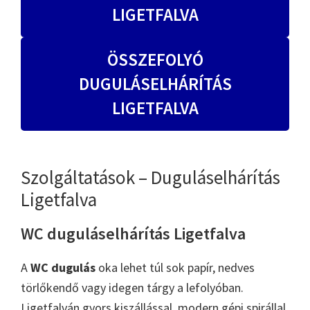
LIGETFALVA
ÖSSZEFOLYÓ
DUGULÁSELHÁRÍTÁS
LIGETFALVA
Szolgáltatások – Duguláselhárítás
Ligetfalva
WC duguláselhárítás Ligetfalva
A
WC dugulás
oka lehet túl sok papír, nedves
törlőkendő vagy idegen tárgy a lefolyóban.
Ligetfalván gyors kiszállással, modern gépi spirállal