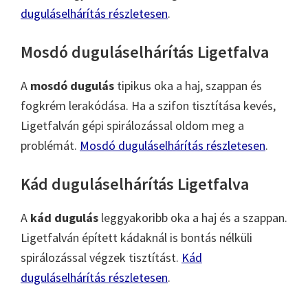
duguláselhárítás részletesen
.
Mosdó duguláselhárítás Ligetfalva
A
mosdó dugulás
tipikus oka a haj, szappan és
fogkrém lerakódása. Ha a szifon tisztítása kevés,
Ligetfalván gépi spirálozással oldom meg a
problémát.
Mosdó duguláselhárítás részletesen
.
Kád duguláselhárítás Ligetfalva
A
kád dugulás
leggyakoribb oka a haj és a szappan.
Ligetfalván épített kádaknál is bontás nélküli
spirálozással végzek tisztítást.
Kád
duguláselhárítás részletesen
.