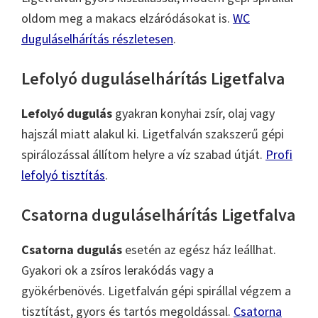
oldom meg a makacs elzáródásokat is.
WC
duguláselhárítás részletesen
.
Lefolyó duguláselhárítás Ligetfalva
Lefolyó dugulás
gyakran konyhai zsír, olaj vagy
hajszál miatt alakul ki. Ligetfalván szakszerű gépi
spirálozással állítom helyre a víz szabad útját.
Profi
lefolyó tisztítás
.
Csatorna duguláselhárítás Ligetfalva
Csatorna dugulás
esetén az egész ház leállhat.
Gyakori ok a zsíros lerakódás vagy a
gyökérbenövés. Ligetfalván gépi spirállal végzem a
tisztítást, gyors és tartós megoldással.
Csatorna