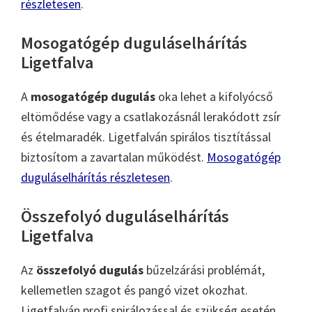
részletesen
.
Mosogatógép duguláselhárítás
Ligetfalva
A
mosogatógép dugulás
oka lehet a kifolyócső
eltömődése vagy a csatlakozásnál lerakódott zsír
és ételmaradék. Ligetfalván spirálos tisztítással
biztosítom a zavartalan működést.
Mosogatógép
duguláselhárítás részletesen
.
Összefolyó duguláselhárítás
Ligetfalva
Az
összefolyó dugulás
bűzelzárási problémát,
kellemetlen szagot és pangó vizet okozhat.
Ligetfalván profi spirálozással és szükség esetén