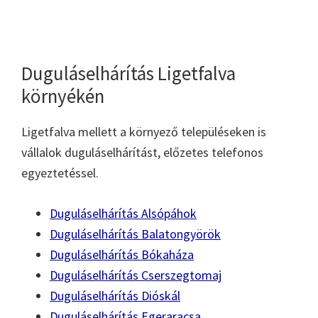
Duguláselhárítás Ligetfalva
környékén
Ligetfalva mellett a környező településeken is
vállalok duguláselhárítást, előzetes telefonos
egyeztetéssel.
Duguláselhárítás Alsópáhok
Duguláselhárítás Balatongyörök
Duguláselhárítás Bókaháza
Duguláselhárítás Cserszegtomaj
Duguláselhárítás Dióskál
Duguláselhárítás Egeraracsa