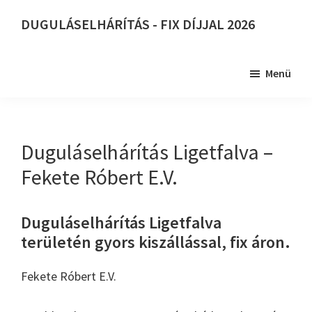
Skip
DUGULÁSELHÁRÍTÁS - FIX DÍJJAL 2026
to
DUGULÁSELHÁRÍTÁS
main
-
content
Menü
FIX
DÍJJAL
2026
Duguláselhárítás Ligetfalva –
Fekete Róbert E.V.
Duguláselhárítás Ligetfalva
területén gyors kiszállással, fix áron.
Fekete Róbert E.V.