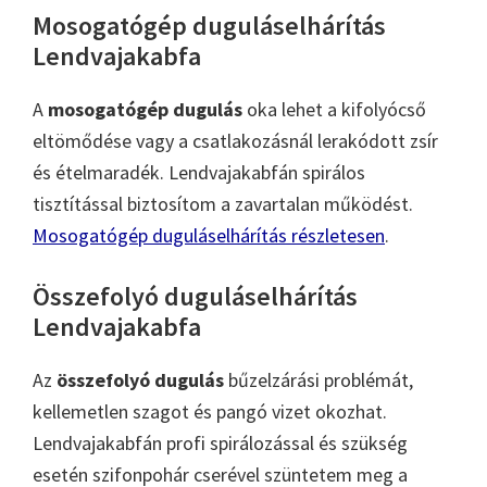
Mosogatógép duguláselhárítás
Lendvajakabfa
A
mosogatógép dugulás
oka lehet a kifolyócső
eltömődése vagy a csatlakozásnál lerakódott zsír
és ételmaradék. Lendvajakabfán spirálos
tisztítással biztosítom a zavartalan működést.
Mosogatógép duguláselhárítás részletesen
.
Összefolyó duguláselhárítás
Lendvajakabfa
Az
összefolyó dugulás
bűzelzárási problémát,
kellemetlen szagot és pangó vizet okozhat.
Lendvajakabfán profi spirálozással és szükség
esetén szifonpohár cserével szüntetem meg a