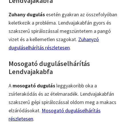
Lendvajakabfa
Zuhany dugulás
esetén gyakran az összefolyóban
keletkezik a probléma. Lendvajakabfán gyors és
szakszerű spirálozással megszüntetem a pangó
vizet és a kellemetlen szagokat.
Zuhanyzó
duguláselhárítás részletesen
.
Mosogató duguláselhárítás
Lendvajakabfa
A
mosogató dugulás
leggyakoribb oka a
zsírlerakódás és az ételmaradék. Lendvajakabfán
szakszerű gépi spirálozással oldom meg a makacs
elzáródásokat.
Mosogató duguláselhárítás
részletesen
.