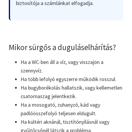
biztosítója a számlánkat elfogadja.
Mikor sürgős a duguláselhárítás?
Ha a WC-ben áll a víz, vagy visszajön a
szennyvíz.
Ha több lefolyó egyszerre működik rosszul.
Ha bugyborékolás hallatszik, vagy kellemetlen
csatornaszag jelentkezik.
Ha a mosogató, zuhanyzó, kád vagy
padlóösszefolyó teljesen eldugult.
Ha kültéri aknánál, tisztítónyílásnál vagy
gyűjtőcsőnél látszik a probléma.