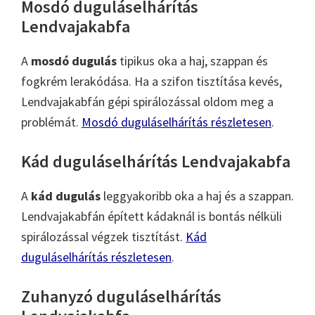
Mosdó duguláselhárítás
Lendvajakabfa
A
mosdó dugulás
tipikus oka a haj, szappan és
fogkrém lerakódása. Ha a szifon tisztítása kevés,
Lendvajakabfán gépi spirálozással oldom meg a
problémát.
Mosdó duguláselhárítás részletesen
.
Kád duguláselhárítás Lendvajakabfa
A
kád dugulás
leggyakoribb oka a haj és a szappan.
Lendvajakabfán épített kádaknál is bontás nélküli
spirálozással végzek tisztítást.
Kád
duguláselhárítás részletesen
.
Zuhanyzó duguláselhárítás