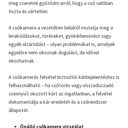
meg szeretné győződni arról, hogy a cső valóban
tiszta és sértetlen.
A csőkamera a vezetéken belülről mutatja meg a
lerakódásokat, töréseket, gyökérbenövést vagy
egyéb elzáródást – olyan problémákat is, amelyek
egyelőre nem okoznak dugulást, de idővel
okozhatnak.
A csőkamerás felvétel biztosítói kárbejelentéshez is
felhasználható – ha csőtörés vagy visszaduzzadó
szennyvíz okozott kárt az ingatlanban, a felvétel
dokumentálja a kár eredetét és a csőrendszer
állapotát.
Önálló csőkamera vizsgálat