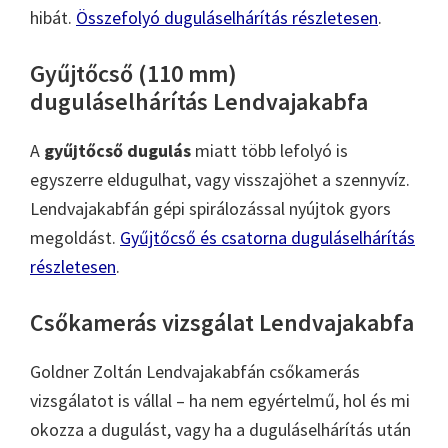
hibát.
Összefolyó duguláselhárítás részletesen
.
Gyűjtőcső (110 mm)
duguláselhárítás Lendvajakabfa
A
gyűjtőcső dugulás
miatt több lefolyó is
egyszerre eldugulhat, vagy visszajöhet a szennyvíz.
Lendvajakabfán gépi spirálozással nyújtok gyors
megoldást.
Gyűjtőcső és csatorna duguláselhárítás
részletesen
.
Csőkamerás vizsgálat Lendvajakabfa
Goldner Zoltán Lendvajakabfán csőkamerás
vizsgálatot is vállal – ha nem egyértelmű, hol és mi
okozza a dugulást, vagy ha a duguláselhárítás után