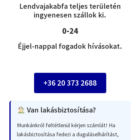
Lendvajakabfa teljes területén
ingyenesen szállok ki.
0-24
Éjjel-nappal fogadok hívásokat.
+36 20 373 2688
Van lakásbiztosítása?
Munkánkról feltétlenül kérjen számlát! Ha
lakásbiztosítása fedezi a duguláselhárítást,