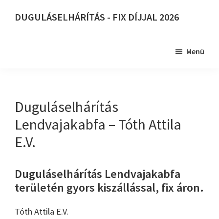
Skip
DUGULÁSELHÁRÍTÁS - FIX DÍJJAL 2026
to
DUGULÁSELHÁRÍTÁS
main
-
content
Menü
FIX
DÍJJAL
2026
Duguláselhárítás
Lendvajakabfa – Tóth Attila
E.V.
Duguláselhárítás Lendvajakabfa
területén gyors kiszállással, fix áron.
Tóth Attila E.V.