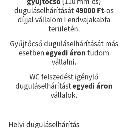
gyűjtőcső
(110 mm-es)
duguláselhárítását
49000
Ft
-os
díjjal vállalom Lendvajakabfa
területén.
Gyűjtőcső duguláselhárítását más
esetben
egyedi áron
tudom
vállalni.
WC felszedést igénylő
duguláselhárítást
egyedi áron
vállalok.
Helyi duguláselhárítás