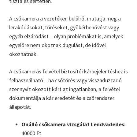
tiszta és sértetlen.
A csőkamera a vezetéken belülről mutatja meg a
lerakódásokat, töréseket, gyökérbenövést vagy
egyéb elzáródást – olyan problémákat is, amelyek
egyelőre nem okoznak dugulást, de idővel
okozhatnak.
A csőkamerás felvétel biztosítói kárbejelentéshez is
felhasználható – ha csőtörés vagy visszaduzzadó
szennyvíz okozott kárt az ingatlanban, a felvétel
dokumentálja a kár eredetét és a csőrendszer
állapotát.
Önálló csőkamera vizsgálat Lendvadedes:
40000 Ft