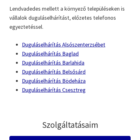
Lendvadedes mellett a környező településeken is
vállalok duguláselhárítást, előzetes telefonos
egyeztetéssel.
Duguláselhárítás Alsószenterzsébet
Duguláselhárítás Baglad
Duguláselhárítás Barlahida
Duguláselhárítás Belsősárd
Duguláselhárítás Bödeháza
Duguláselhárítás Csesztreg
Szolgáltatásaim