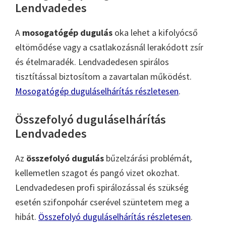
Lendvadedes
A
mosogatógép dugulás
oka lehet a kifolyócső
eltömődése vagy a csatlakozásnál lerakódott zsír
és ételmaradék. Lendvadedesen spirálos
tisztítással biztosítom a zavartalan működést.
Mosogatógép duguláselhárítás részletesen
.
Összefolyó duguláselhárítás
Lendvadedes
Az
összefolyó dugulás
bűzelzárási problémát,
kellemetlen szagot és pangó vizet okozhat.
Lendvadedesen profi spirálozással és szükség
esetén szifonpohár cserével szüntetem meg a
hibát.
Összefolyó duguláselhárítás részletesen
.