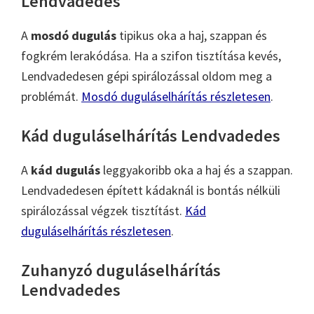
Lendvadedes
A
mosdó dugulás
tipikus oka a haj, szappan és
fogkrém lerakódása. Ha a szifon tisztítása kevés,
Lendvadedesen gépi spirálozással oldom meg a
problémát.
Mosdó duguláselhárítás részletesen
.
Kád duguláselhárítás Lendvadedes
A
kád dugulás
leggyakoribb oka a haj és a szappan.
Lendvadedesen épített kádaknál is bontás nélküli
spirálozással végzek tisztítást.
Kád
duguláselhárítás részletesen
.
Zuhanyzó duguláselhárítás
Lendvadedes