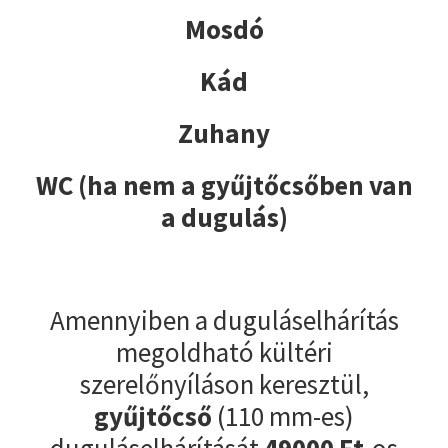
Mosdó
Kád
Zuhany
WC (ha nem a gyűjtőcsőben van
a dugulás)
Amennyiben a duguláselhárítás
megoldható kültéri
szerelőnyíláson keresztül,
gyűjtőcső
(110 mm-es)
duguláselhárítását
49000
Ft
-os