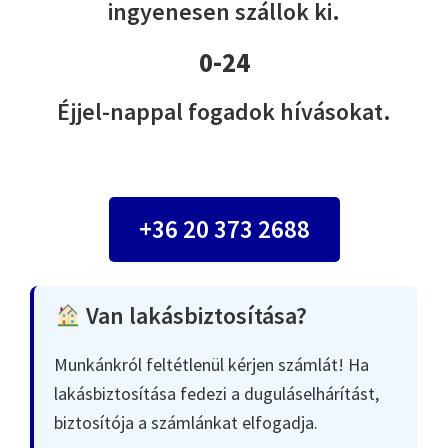
ingyenesen szállok ki.
0-24
Éjjel-nappal fogadok hívásokat.
+36 20 373 2688
Van lakásbiztosítása?
Munkánkról feltétlenül kérjen számlát! Ha
lakásbiztosítása fedezi a duguláselhárítást,
biztosítója a számlánkat elfogadja.