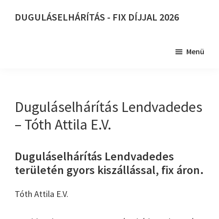
Skip
DUGULÁSELHÁRÍTÁS - FIX DÍJJAL 2026
to
DUGULÁSELHÁRÍTÁS
main
-
content
Menü
FIX
DÍJJAL
2026
Duguláselhárítás Lendvadedes
– Tóth Attila E.V.
Duguláselhárítás Lendvadedes
területén gyors kiszállással, fix áron.
Tóth Attila E.V.