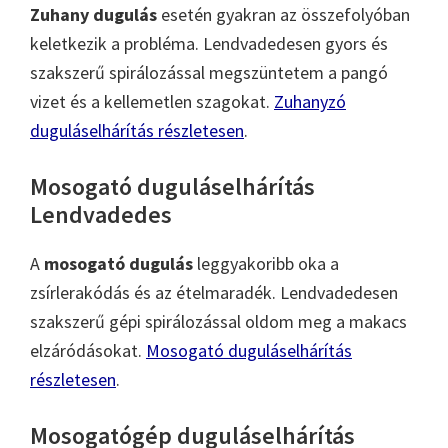
Zuhany dugulás
esetén gyakran az összefolyóban
keletkezik a probléma. Lendvadedesen gyors és
szakszerű spirálozással megszüntetem a pangó
vizet és a kellemetlen szagokat.
Zuhanyzó
duguláselhárítás részletesen
.
Mosogató duguláselhárítás
Lendvadedes
A
mosogató dugulás
leggyakoribb oka a
zsírlerakódás és az ételmaradék. Lendvadedesen
szakszerű gépi spirálozással oldom meg a makacs
elzáródásokat.
Mosogató duguláselhárítás
részletesen
.
Mosogatógép duguláselhárítás