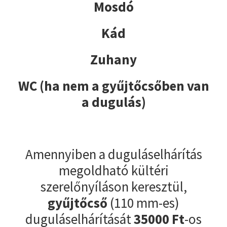
Mosdó
Kád
Zuhany
WC (ha nem a gyűjtőcsőben van
a dugulás)
Amennyiben a duguláselhárítás
megoldható kültéri
szerelőnyíláson keresztül,
gyűjtőcső
(110 mm-es)
duguláselhárítását
35000
Ft
-os