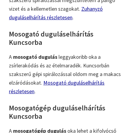
szakszerű spirálozással megszüntetem a pangó
vizet és a kellemetlen szagokat.
Zuhanyzó
duguláselhárítás részletesen
.
Mosogató duguláselhárítás
Kuncsorba
A
mosogató dugulás
leggyakoribb oka a
zsírlerakódás és az ételmaradék. Kuncsorbán
szakszerű gépi spirálozással oldom meg a makacs
elzáródásokat.
Mosogató duguláselhárítás
részletesen
.
Mosogatógép duguláselhárítás
Kuncsorba
A
mosogatógép dugulás
oka lehet a kifolyócső