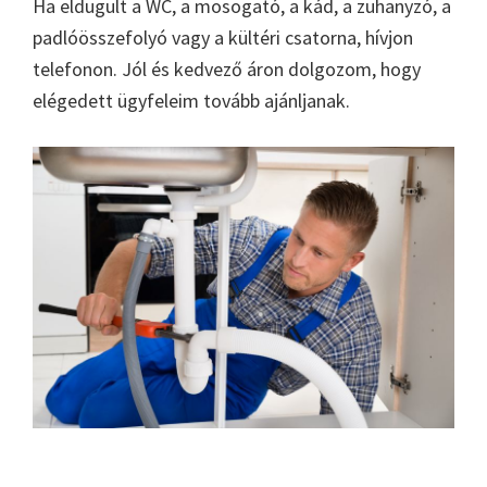
Ha eldugult a WC, a mosogató, a kád, a zuhanyzó, a
padlóösszefolyó vagy a kültéri csatorna, hívjon
telefonon. Jól és kedvező áron dolgozom, hogy
elégedett ügyfeleim tovább ajánljanak.