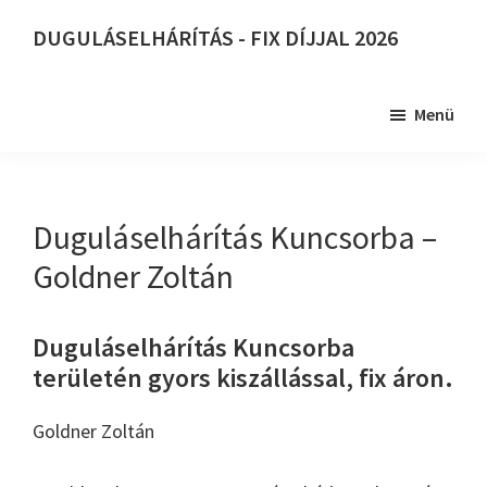
Skip
DUGULÁSELHÁRÍTÁS - FIX DÍJJAL 2026
to
DUGULÁSELHÁRÍTÁS
main
-
content
Menü
FIX
DÍJJAL
2026
Duguláselhárítás Kuncsorba –
Goldner Zoltán
Duguláselhárítás Kuncsorba
területén gyors kiszállással, fix áron.
Goldner Zoltán