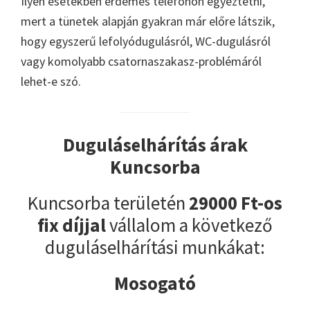
Ilyen esetekben érdemes telefonon egyeztetni,
mert a tünetek alapján gyakran már előre látszik,
hogy egyszerű lefolyódugulásról, WC-dugulásról
vagy komolyabb csatornaszakasz-problémáról
lehet-e szó.
Duguláselhárítás árak
Kuncsorba
Kuncsorba területén
29000 Ft-os
fix díjjal
vállalom a következő
duguláselhárítási munkákat:
Mosogató