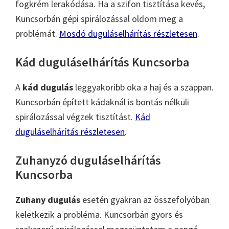
fogkrém lerakódása. Ha a szifon tisztítása kevés,
Kuncsorbán gépi spirálozással oldom meg a
problémát.
Mosdó duguláselhárítás részletesen
.
Kád duguláselhárítás Kuncsorba
A
kád dugulás
leggyakoribb oka a haj és a szappan.
Kuncsorbán épített kádaknál is bontás nélküli
spirálozással végzek tisztítást.
Kád
duguláselhárítás részletesen
.
Zuhanyzó duguláselhárítás
Kuncsorba
Zuhany dugulás
esetén gyakran az összefolyóban
keletkezik a probléma. Kuncsorbán gyors és