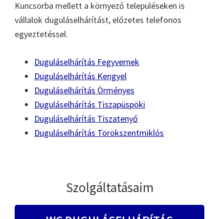
Kuncsorba mellett a környező településeken is
vállalok duguláselhárítást, előzetes telefonos
egyeztetéssel.
Duguláselhárítás Fegyvernek
Duguláselhárítás Kengyel
Duguláselhárítás Örményes
Duguláselhárítás Tiszapüspöki
Duguláselhárítás Tiszatenyő
Duguláselhárítás Törökszentmiklós
Szolgáltatásaim