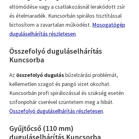
eltömődése vagy a csatlakozásnál lerakódott zsír
és ételmaradék. Kuncsorbán spirálos tisztítással
biztosítom a zavartalan működést.
Mosogatógép
duguláselhárítás részletesen
.
Összefolyó duguláselhárítás
Kuncsorba
Az
összefolyó dugulás
bűzelzárási problémát,
kellemetlen szagot és pangó vizet okozhat.
Kuncsorbán profi spirálozással és szükség esetén
szifonpohár cserével szüntetem meg a hibát.
Összefolyó duguláselhárítás részletesen
.
Gyűjtőcső (110 mm)
duguláselhárítás Kuncsorba