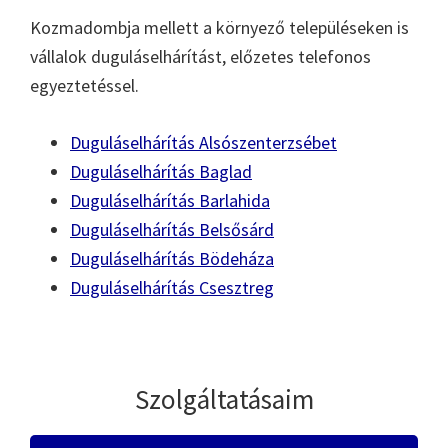
Kozmadombja mellett a környező településeken is
vállalok duguláselhárítást, előzetes telefonos
egyeztetéssel.
Duguláselhárítás Alsószenterzsébet
Duguláselhárítás Baglad
Duguláselhárítás Barlahida
Duguláselhárítás Belsősárd
Duguláselhárítás Bödeháza
Duguláselhárítás Csesztreg
Szolgáltatásaim