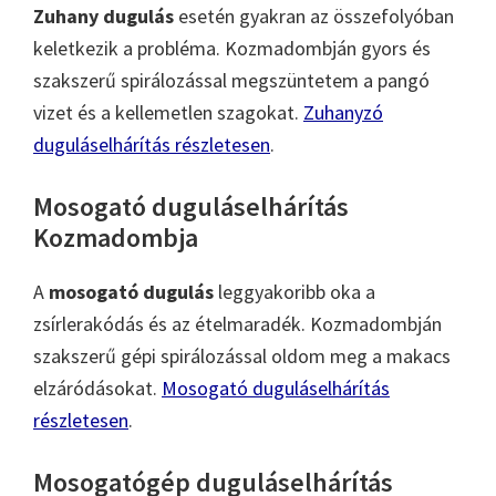
Zuhany dugulás
esetén gyakran az összefolyóban
keletkezik a probléma. Kozmadombján gyors és
szakszerű spirálozással megszüntetem a pangó
vizet és a kellemetlen szagokat.
Zuhanyzó
duguláselhárítás részletesen
.
Mosogató duguláselhárítás
Kozmadombja
A
mosogató dugulás
leggyakoribb oka a
zsírlerakódás és az ételmaradék. Kozmadombján
szakszerű gépi spirálozással oldom meg a makacs
elzáródásokat.
Mosogató duguláselhárítás
részletesen
.
Mosogatógép duguláselhárítás