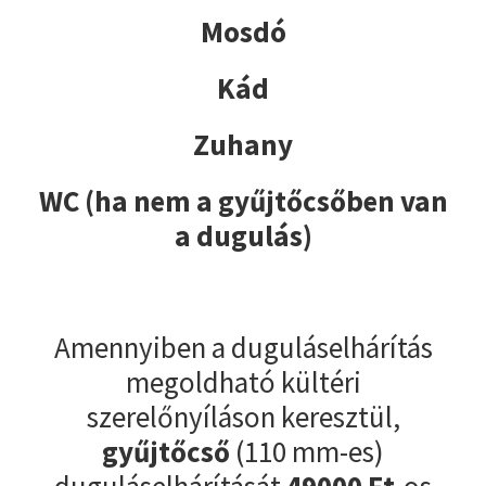
Mosdó
Kád
Zuhany
WC (ha nem a gyűjtőcsőben van
a dugulás)
Amennyiben a duguláselhárítás
megoldható kültéri
szerelőnyíláson keresztül,
gyűjtőcső
(110 mm-es)
duguláselhárítását
49000
Ft
-os