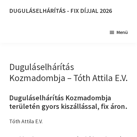
Skip
DUGULÁSELHÁRÍTÁS - FIX DÍJJAL 2026
to
DUGULÁSELHÁRÍTÁS
main
-
content
Menü
FIX
DÍJJAL
2026
Duguláselhárítás
Kozmadombja – Tóth Attila E.V.
Duguláselhárítás Kozmadombja
területén gyors kiszállással, fix áron.
Tóth Attila E.V.