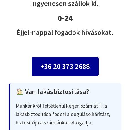
ingyenesen szállok ki.
0-24
Éjjel-nappal fogadok hívásokat.
+36 20 373 2688
Van lakásbiztosítása?
Munkánkról feltétlenül kérjen számlát! Ha
lakásbiztosítása fedezi a duguláselhárítást,
biztosítója a számlánkat elfogadja.