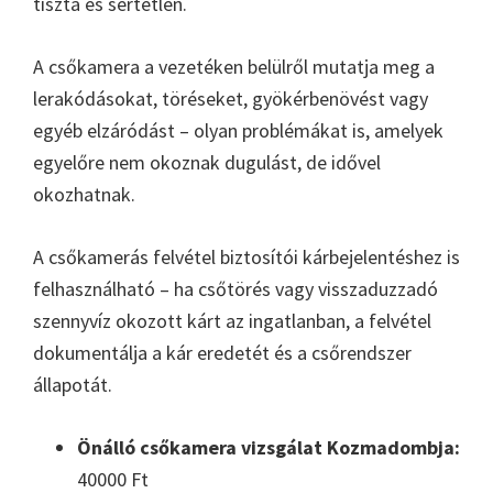
tiszta és sértetlen.
A csőkamera a vezetéken belülről mutatja meg a
lerakódásokat, töréseket, gyökérbenövést vagy
egyéb elzáródást – olyan problémákat is, amelyek
egyelőre nem okoznak dugulást, de idővel
okozhatnak.
A csőkamerás felvétel biztosítói kárbejelentéshez is
felhasználható – ha csőtörés vagy visszaduzzadó
szennyvíz okozott kárt az ingatlanban, a felvétel
dokumentálja a kár eredetét és a csőrendszer
állapotát.
Önálló csőkamera vizsgálat Kozmadombja:
40000 Ft