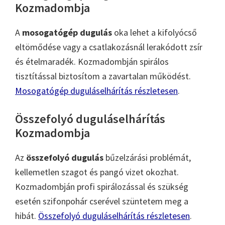
Kozmadombja
A
mosogatógép dugulás
oka lehet a kifolyócső
eltömődése vagy a csatlakozásnál lerakódott zsír
és ételmaradék. Kozmadombján spirálos
tisztítással biztosítom a zavartalan működést.
Mosogatógép duguláselhárítás részletesen
.
Összefolyó duguláselhárítás
Kozmadombja
Az
összefolyó dugulás
bűzelzárási problémát,
kellemetlen szagot és pangó vizet okozhat.
Kozmadombján profi spirálozással és szükség
esetén szifonpohár cserével szüntetem meg a
hibát.
Összefolyó duguláselhárítás részletesen
.