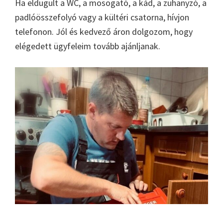
Ha eldugult a WC, a mosogató, a kád, a zuhanyzó, a
padlóösszefolyó vagy a kültéri csatorna, hívjon
telefonon. Jól és kedvező áron dolgozom, hogy
elégedett ügyfeleim tovább ajánljanak.