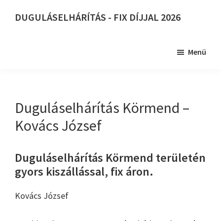
Skip
DUGULÁSELHÁRÍTÁS - FIX DÍJJAL 2026
to
DUGULÁSELHÁRÍTÁS
main
-
content
Menü
FIX
DÍJJAL
2026
Duguláselhárítás Körmend –
Kovács József
Duguláselhárítás Körmend területén
gyors kiszállással, fix áron.
Kovács József