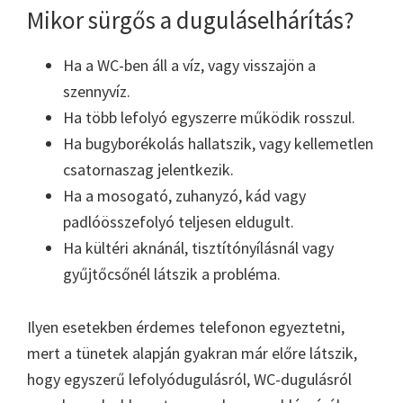
Mikor sürgős a duguláselhárítás?
Ha a WC-ben áll a víz, vagy visszajön a
szennyvíz.
Ha több lefolyó egyszerre működik rosszul.
Ha bugyborékolás hallatszik, vagy kellemetlen
csatornaszag jelentkezik.
Ha a mosogató, zuhanyzó, kád vagy
padlóösszefolyó teljesen eldugult.
Ha kültéri aknánál, tisztítónyílásnál vagy
gyűjtőcsőnél látszik a probléma.
Ilyen esetekben érdemes telefonon egyeztetni,
mert a tünetek alapján gyakran már előre látszik,
hogy egyszerű lefolyódugulásról, WC-dugulásról