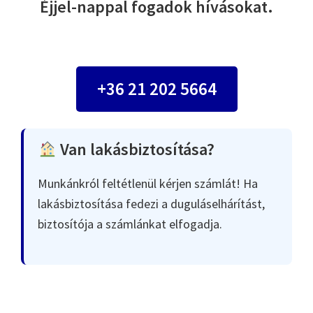
Éjjel-nappal fogadok hívásokat.
+36 21 202 5664
Van lakásbiztosítása?
Munkánkról feltétlenül kérjen számlát! Ha
lakásbiztosítása fedezi a duguláselhárítást,
biztosítója a számlánkat elfogadja.