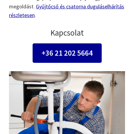
megoldást.
Gyűjtőcső és csatorna duguláselhárítás
részletesen
.
Kapcsolat
+36 21 202 5664