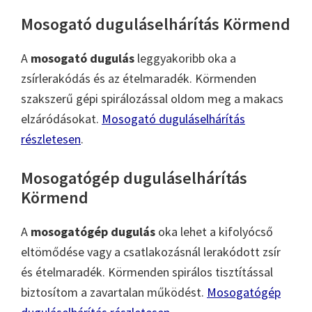
Mosogató duguláselhárítás Körmend
A
mosogató dugulás
leggyakoribb oka a
zsírlerakódás és az ételmaradék. Körmenden
szakszerű gépi spirálozással oldom meg a makacs
elzáródásokat.
Mosogató duguláselhárítás
részletesen
.
Mosogatógép duguláselhárítás
Körmend
A
mosogatógép dugulás
oka lehet a kifolyócső
eltömődése vagy a csatlakozásnál lerakódott zsír
és ételmaradék. Körmenden spirálos tisztítással
biztosítom a zavartalan működést.
Mosogatógép