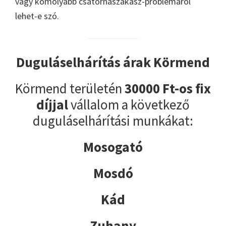
vagy komolyabb csatornaszakasz-problémáról
lehet-e szó.
Duguláselhárítás árak Körmend
Körmend területén
30000 Ft-os fix
díjjal
vállalom a következő
duguláselhárítási munkákat:
Mosogató
Mosdó
Kád
Zuhany