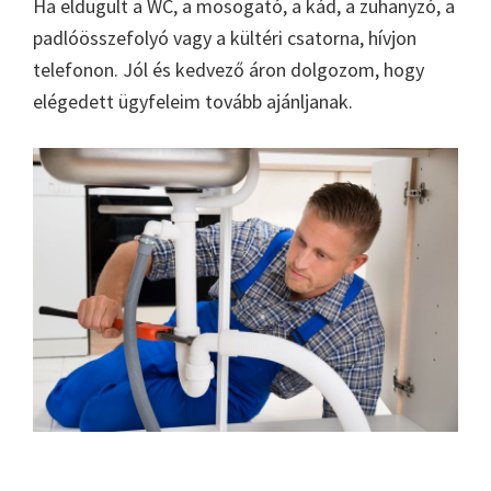
Ha eldugult a WC, a mosogató, a kád, a zuhanyzó, a
padlóösszefolyó vagy a kültéri csatorna, hívjon
telefonon. Jól és kedvező áron dolgozom, hogy
elégedett ügyfeleim tovább ajánljanak.