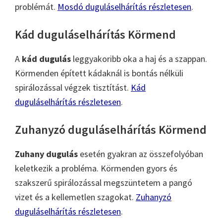
problémát.
Mosdó duguláselhárítás részletesen
.
Kád duguláselhárítás Körmend
A
kád dugulás
leggyakoribb oka a haj és a szappan.
Körmenden épített kádaknál is bontás nélküli
spirálozással végzek tisztítást.
Kád
duguláselhárítás részletesen
.
Zuhanyzó duguláselhárítás Körmend
Zuhany dugulás
esetén gyakran az összefolyóban
keletkezik a probléma. Körmenden gyors és
szakszerű spirálozással megszüntetem a pangó
vizet és a kellemetlen szagokat.
Zuhanyzó
duguláselhárítás részletesen
.