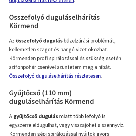
duguláselhárítás részletesen
.
Összefolyó duguláselhárítás
Körmend
Az
összefolyó dugulás
bűzelzárási problémát,
kellemetlen szagot és pangó vizet okozhat.
Körmenden profi spirálozással és szükség esetén
szifonpohár cserével szüntetem meg a hibát.
Összefolyó duguláselhárítás részletesen
.
Gyűjtőcső (110 mm)
duguláselhárítás Körmend
A
gyűjtőcső dugulás
miatt több lefolyó is
egyszerre eldugulhat, vagy visszajöhet a szennyvíz.
Körmenden gépi spirálozással nyújtok gyors