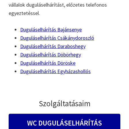
vállalok duguláselhárítást, előzetes telefonos
egyeztetéssel.
Duguláselhárítás Bajánsenye
Duguláselhárítás Csákánydoroszló
Duguláselhárítás Daraboshegy
Duguláselhárítás Döbörhegy
Duguláselhárítás Döröske
Duguláselhárítás Egyházashollós
Szolgáltatásaim
WC DUGULÁSELHÁRÍTÁS