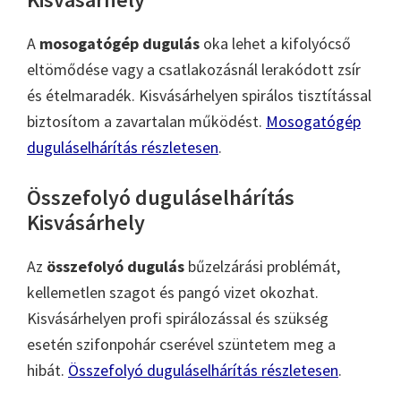
A
mosogatógép dugulás
oka lehet a kifolyócső
eltömődése vagy a csatlakozásnál lerakódott zsír
és ételmaradék. Kisvásárhelyen spirálos tisztítással
biztosítom a zavartalan működést.
Mosogatógép
duguláselhárítás részletesen
.
Összefolyó duguláselhárítás
Kisvásárhely
Az
összefolyó dugulás
bűzelzárási problémát,
kellemetlen szagot és pangó vizet okozhat.
Kisvásárhelyen profi spirálozással és szükség
esetén szifonpohár cserével szüntetem meg a
hibát.
Összefolyó duguláselhárítás részletesen
.