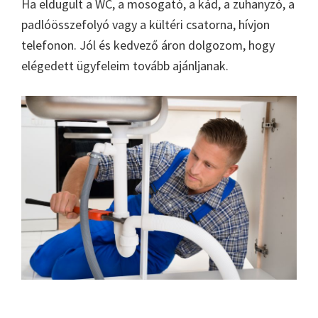
Ha eldugult a WC, a mosogató, a kád, a zuhanyzó, a
padlóösszefolyó vagy a kültéri csatorna, hívjon
telefonon. Jól és kedvező áron dolgozom, hogy
elégedett ügyfeleim tovább ajánljanak.