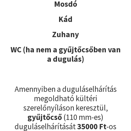
Mosdó
Kád
Zuhany
WC (ha nem a gyűjtőcsőben van
a dugulás)
Amennyiben a duguláselhárítás
megoldható kültéri
szerelőnyíláson keresztül,
gyűjtőcső
(110 mm-es)
duguláselhárítását
35000
Ft
-os