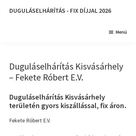
Skip
DUGULÁSELHÁRÍTÁS - FIX DÍJJAL 2026
to
DUGULÁSELHÁRÍTÁS
main
-
content
Menü
FIX
DÍJJAL
2026
Duguláselhárítás Kisvásárhely
– Fekete Róbert E.V.
Duguláselhárítás Kisvásárhely
területén gyors kiszállással, fix áron.
Fekete Róbert E.V.