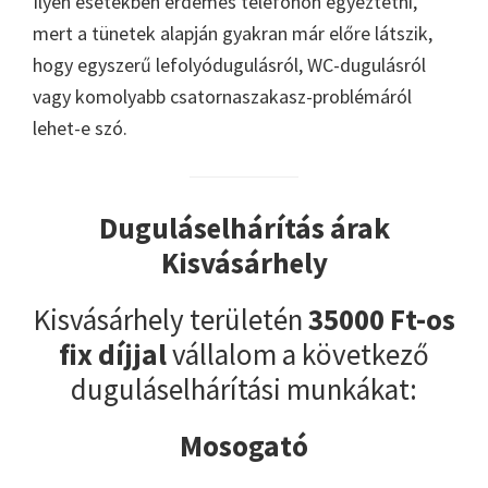
Ilyen esetekben érdemes telefonon egyeztetni,
mert a tünetek alapján gyakran már előre látszik,
hogy egyszerű lefolyódugulásról, WC-dugulásról
vagy komolyabb csatornaszakasz-problémáról
lehet-e szó.
Duguláselhárítás árak
Kisvásárhely
Kisvásárhely területén
35000 Ft-os
fix díjjal
vállalom a következő
duguláselhárítási munkákat:
Mosogató