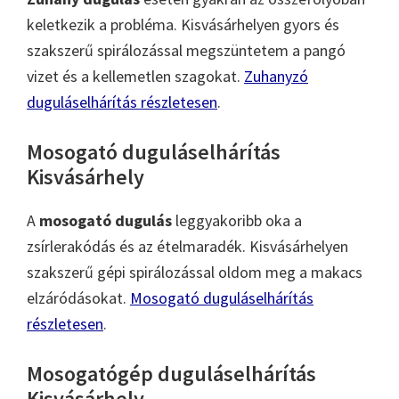
keletkezik a probléma. Kisvásárhelyen gyors és
szakszerű spirálozással megszüntetem a pangó
vizet és a kellemetlen szagokat.
Zuhanyzó
duguláselhárítás részletesen
.
Mosogató duguláselhárítás
Kisvásárhely
A
mosogató dugulás
leggyakoribb oka a
zsírlerakódás és az ételmaradék. Kisvásárhelyen
szakszerű gépi spirálozással oldom meg a makacs
elzáródásokat.
Mosogató duguláselhárítás
részletesen
.
Mosogatógép duguláselhárítás
Kisvásárhely