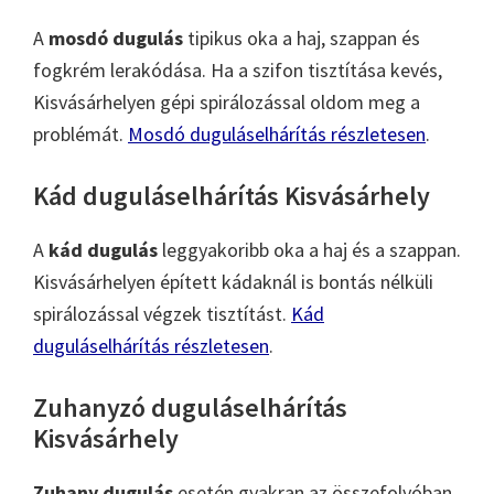
A
mosdó dugulás
tipikus oka a haj, szappan és
fogkrém lerakódása. Ha a szifon tisztítása kevés,
Kisvásárhelyen gépi spirálozással oldom meg a
problémát.
Mosdó duguláselhárítás részletesen
.
Kád duguláselhárítás Kisvásárhely
A
kád dugulás
leggyakoribb oka a haj és a szappan.
Kisvásárhelyen épített kádaknál is bontás nélküli
spirálozással végzek tisztítást.
Kád
duguláselhárítás részletesen
.
Zuhanyzó duguláselhárítás
Kisvásárhely
Zuhany dugulás
esetén gyakran az összefolyóban