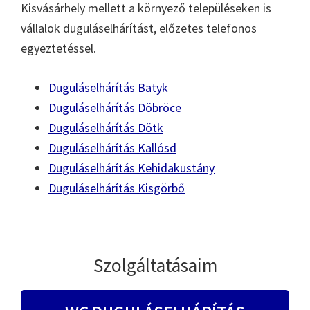
Kisvásárhely mellett a környező településeken is
vállalok duguláselhárítást, előzetes telefonos
egyeztetéssel.
Duguláselhárítás Batyk
Duguláselhárítás Döbröce
Duguláselhárítás Dötk
Duguláselhárítás Kallósd
Duguláselhárítás Kehidakustány
Duguláselhárítás Kisgörbő
Szolgáltatásaim